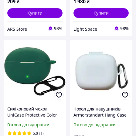
209
₴
1 980
₴
Купити
Купити
93%
98%
ARS Store
Light Space
Силіконовий чохол
Чохол для навушників
UniCase Protective Color
Armorstandart Hang Case
для OPPO Enco Air 4 Pro -
OPPO Enco X3i білий
Готово до відправки
Готово до відправки
Blackish Green
(ARM80045)
5.0
(1)