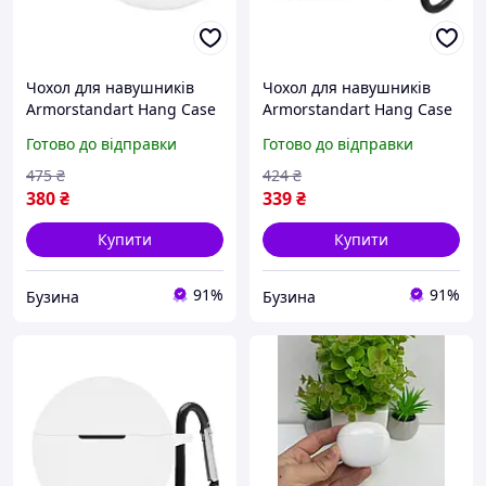
Чохол для навушників
Чохол для навушників
Armorstandart Hang Case
Armorstandart Hang Case
для Oppo Enco X3s White
для OPPO Enco Buds2 Pro
Готово до відправки
Готово до відправки
ARM90064 buzyna
Black ARM79935 buzyna
475
₴
424
₴
380
₴
339
₴
Купити
Купити
91%
91%
Бузина
Бузина