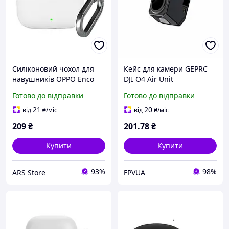
Силіконовий чохол для
Кейс для камери GEPRC
навушників OPPO Enco
DJI O4 Air Unit
Buds3 Pro, Hang Case,
Готово до відправки
Готово до відправки
білий, захисний кейс, з
карабіном
21
20
від
₴
/міс
від
₴
/міс
209
₴
201
.78
₴
Купити
Купити
93%
98%
ARS Store
FPVUA