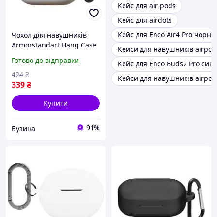
Кейс для air pods
Кейс для airdots
Кейс для Enco Air4 Pro чорни
Чохол для навушників
Armorstandart Hang Case
Кейси для навушників airpod
для OPPO Enco X3i White
Готово до відправки
Кейс для Enco Buds2 Pro сині
ARM80045 buzyna
424
₴
Кейси для навушників airpod
339
₴
Купити
91%
Бузина