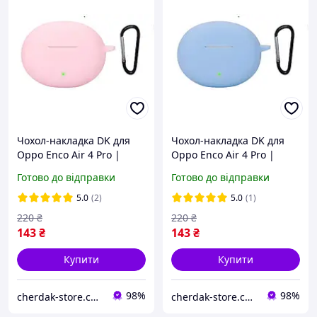
Чохол-накладка DK для
Чохол-накладка DK для
Oppo Enco Air 4 Pro |
Oppo Enco Air 4 Pro |
Silicone Candy Friendly с
Silicone Candy Friendly с
Готово до відправки
Готово до відправки
карабином (017987) (pink)
карабином (017987) (lilac)
5.0
(2)
5.0
(1)
220
₴
220
₴
143
₴
143
₴
Купити
Купити
98%
98%
cherdak-store.com.ua
cherdak-store.com.ua