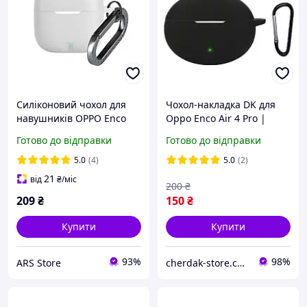
Силіконовий чохол для
Чохол-накладка DK для
навушників OPPO Enco
Oppo Enco Air 4 Pro |
Buds3, Hang Case, білий,
Silicone Candy Friendly с
Готово до відправки
Готово до відправки
захисний кейс, з
карабином (017987)
карабіном, ультратонкий
(black)
5.0
(4)
5.0
(2)
21
від
₴
/міс
200
₴
209
₴
150
₴
Купити
Купити
93%
98%
ARS Store
cherdak-store.com.ua