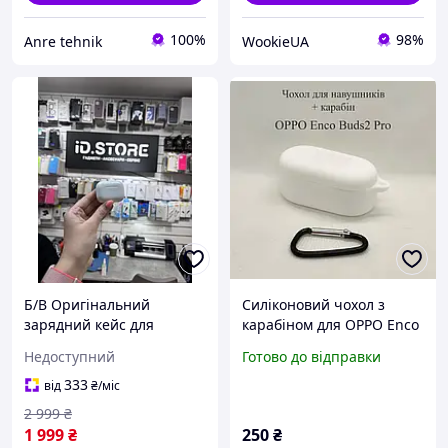
100%
98%
Anre tehnik
WookieUA
Б/В Оригінальний
Силіконовий чохол з
зарядний кейс для
карабіном для OPPO Enco
навушників Apple AirPods
Buds2 Pro чорний
Недоступний
Готово до відправки
Pro 2nd generation Case
Lighting (A2700)
333
від
₴
/міс
(MQD83/C)
2 999
₴
1 999
₴
250
₴