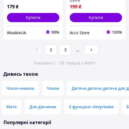
239
₴
179
₴
199
₴
Купити
Купити
98%
100%
WookieUA
Accs Store
1
2
3
...
Показано 1 - 29 товарів з 9000+
Дивись також
Чохол-книжка
Чохли
Дитяча дитяча дитяча для д
Мате
Для дівчинки
З функцією sleep/wake
Б
Популярні категорії