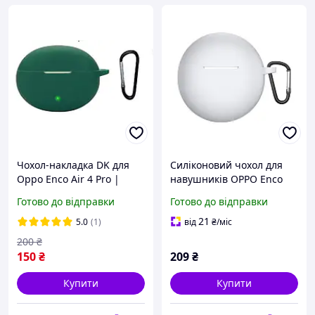
Чохол-накладка DK для
Силіконовий чохол для
Oppo Enco Air 4 Pro |
навушників OPPO Enco
Silicone Candy Friendly с
Buds2, Hang Case, білий,
Готово до відправки
Готово до відправки
карабином (017987)
захисний кейс, з
(green)
карабіном, ультратонкий
21
5.0
(1)
від
₴
/міс
200
₴
150
₴
209
₴
Купити
Купити