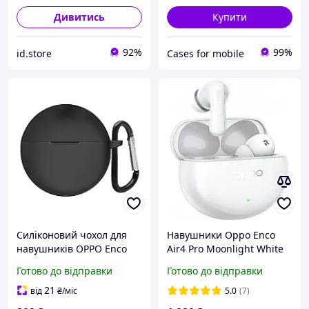
Дивитись
Купити
92%
99%
id.store
Cases for mobile
Силіконовий чохол для
Навушники Oppo Enco
навушників OPPO Enco
Air4 Pro Moonlight White
Air3i/Air2i, Hang Case,
(ETEA1 Moonlight White) g
Готово до відправки
Готово до відправки
чорний, захисний кейс, з
карабіном
21
від
₴
/міс
5.0
(7)