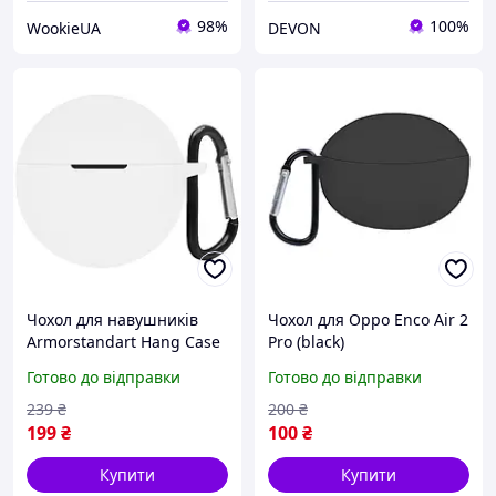
98%
100%
WookieUA
DEVON
Чохол для навушників
Чохол для Oppo Enco Air 2
Armorstandart Hang Case
Pro (black)
OPPO Enco Air2i/Air3i
Готово до відправки
Готово до відправки
білий (ARM79945)
239
₴
200
₴
199
₴
100
₴
Купити
Купити