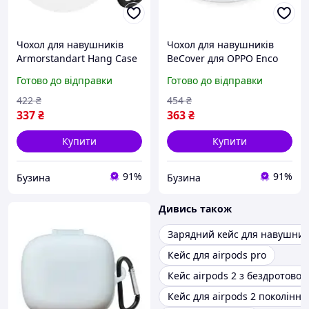
Чохол для навушників
Чохол для навушників
Armorstandart Hang Case
BeCover для OPPO Enco
для OPPO Enco Air2i/Air3i
Air4 Pro ETEA1
Готово до відправки
Готово до відправки
White ARM79945 buzyna
Transparent 714836
buzyna
422
₴
454
₴
337
₴
363
₴
Купити
Купити
91%
91%
Бузина
Бузина
Дивись також
Зарядний кейс для навушникі
Кейс для airpods pro
Кейс airpods 2 з бездротово
Кейс для airpods 2 покоління