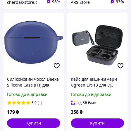
98%
93%
cherdak-store.com.ua
ARS Store
Силіконовий чохол Deexe
Кейс для екшн-камери
Silicone Case (FH) для
Ugreen LP913 для DJI
OPPO Enco Air 4 Pro - Blue
Osmo Action 5 Pro/4/3
Готово до відправки
Готово до відправки
протиударний
вологозахищений Сірий
36
5.0
(1)
від
₴
/міс
179
₴
358
₴
Купити
Купити