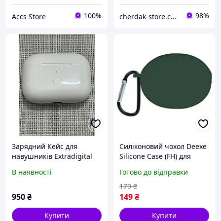
100%
98%
Accs Store
cherdak-store.com.ua
Зарядний Кейс для
Силіконовий чохол Deexe
навушників Extradigital
Silicone Case (FH) для
Case для AirPods Pro Y015
OPPO Enco Air 2 Pro -
В наявності
Готово до відправки
L
Midnight Green
179
₴
950
₴
149
₴
Купити
Купити