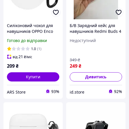
Силіконовий чохол для
Б/В Зарядний кейс для
навушників OPPO Enco
навушників Redmi Buds 4
Air3i/Air2i, Hang Case,
(M2232E1) Оригінал
Готово до відправки
Недоступний
білий, захисний кейс, з
карабіном
1.0
(1)
21
від
₴
/міс
349
₴
209
₴
249
₴
Купити
Дивитись
93%
92%
ARS Store
id.store