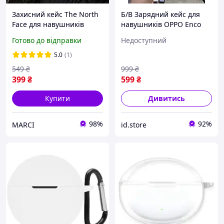
Захисний кейс The North
Б/В Зарядний кейс для
Face для навушників
навушників OPPO Enco
Airpods Pro чорно-білий +
Air 2 Оригінал Гарантія
Готово до відправки
Недоступний
брелок у подарунок
5.0
(1)
549
₴
999
₴
399
₴
599
₴
Купити
Дивитись
98%
92%
MARCI
id.store