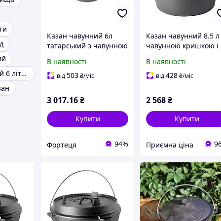
ги
Казан чавунний 6л
Казан чавунний 8.5 л
д
татарський з чавунною
чавунною кришкою і
кришкою 0906 ТМ BIOL
дужкою BIOL KC08
ий
В наявності
В наявності
Казан чавунний 6 літрів
503
428
від
₴
/міс
від
₴
/міс
зан
3 017
.16
₴
2 568
₴
Купити
Купити
94%
9
Фортеця
Приємна ціна