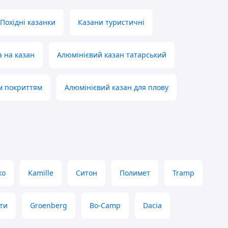
Похідні казанки
Казани туристичні
 на казан
Алюмінієвий казан татарський
м покриттям
Алюмінієвий казан для плову
ко
Kamille
Ситон
Полимет
Tramp
ти
Groenberg
Bo-Camp
Dacia