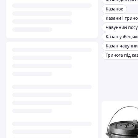
Казанок
Казани і трино
Чавунний посу
Казан узбецьк
Тринога під ка