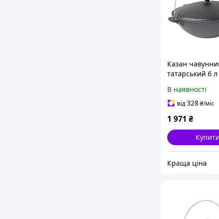
Казан чавунни
татарський 6 л
0906
В наявності
328
від
₴
/міс
1 971
₴
Купит
Краща ціна