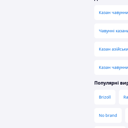
Казан чавунни
Чавунні казан
Казан азійськ
Казан чавунни
Популярні в
Brizoll
Ra
No brand