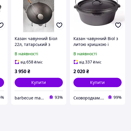
Казан чавунний Біол
Казан чавунний Biol з
22л, татарський з
литою кришкою і
дужкою і кришкою
дужкою 8.5 л 29 см
В наявності
В наявності
(КС08)
658
337
від
₴
/міс
від
₴
/міс
3 950
₴
2 020
₴
Купити
Купити
5%
93%
99%
barbecue market
Сковородкам.НЕТ