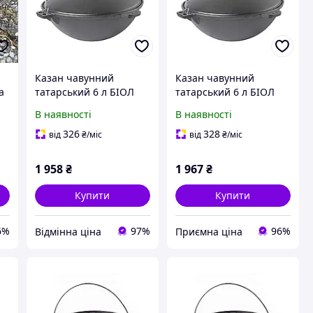
Казан чавунний
Казан чавунний
а
татарський 6 л БІОЛ
татарський 6 л БІОЛ
та
0906
0906
В наявності
В наявності
326
328
від
₴
/міс
від
₴
/міс
1 958
₴
1 967
₴
Купити
Купити
6%
97%
96%
Відмінна ціна
Приємна ціна