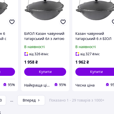
н 6
БИОЛ Казан чавунний
Казан чавунний
ый с
татарський 6л з литою
татарський 6 л БІОЛ
BIOL
кришкою, з дужкою 906
0906
В наявності
В наявності
326
327
від
₴
/міс
від
₴
/міс
1 958
₴
1 962
₴
и
Купити
Купити
95%
95%
9
Найкраща ціна
Чесна ціна
3
...
Вперед
Показано 1 - 29 товарів з 1000+
ж