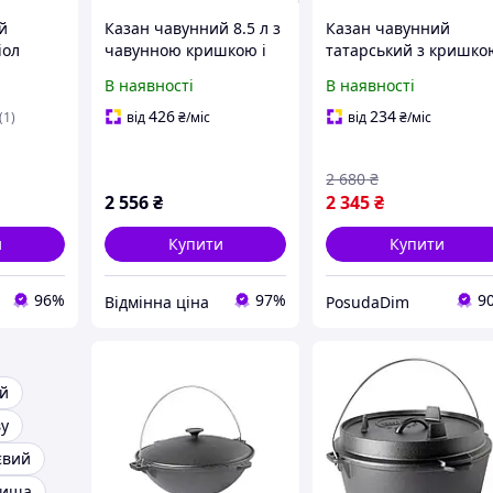
й
Казан чавунний 8.5 л з
Казан чавунний
іол
чавунною кришкою і
татарський з кришко
 кришкою-
дужкою BIOL KC08
і дужкою Біол 6 л (090
В наявності
В наявності
ля
ти
426
234
(1)
від
₴
/міс
від
₴
/міс
2 680
₴
2 556
₴
2 345
₴
и
Купити
Купити
96%
97%
9
Відмінна ціна
PosudaDim
й
ву
євий
нища