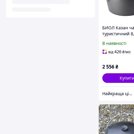
БИОЛ Казан ч
туристичний 8,
чавунною кри
В наявності
08KC
426
від
₴
/міс
2 556
₴
Купит
Найкраща ціна