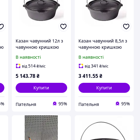
Казан чавунний 12л з
Казан чавунний 8,5л з
ою
чавунною кришкою
чавунною кришкою
OL
КС12 ТМ BIOL
КС08 ТМ BIOL
В наявності
В наявності
514
341
від
₴
/міс
від
₴
/міс
5 143
.78
₴
3 411
.55
₴
Купити
Купити
5%
95%
95%
Пательня
Пательня