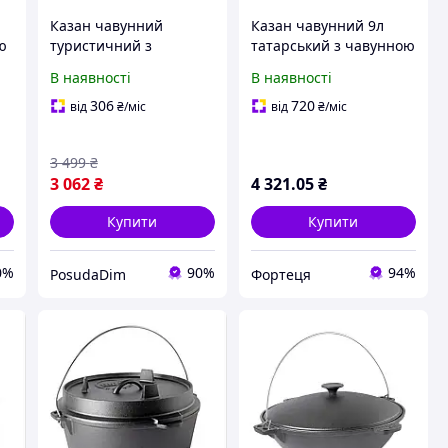
Казан чавунний
Казан чавунний 9л
ю
туристичний з
татарський з чавунною
6)
кришкою-сковородою
кришкою 0909 ТМ BIOL
В наявності
В наявності
Біол 8,5 л (KC08)
306
720
від
₴
/міс
від
₴
/міс
3 499
₴
3 062
₴
4 321
.05
₴
Купити
Купити
0%
90%
94%
PosudaDim
Фортеця