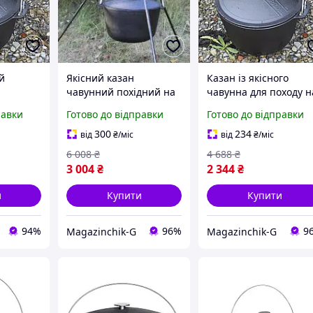
й
Якісний казан
Казан із якісного
чавунний похідний на
чавунна для походу н
12 літрів із триногою
10 літрів із кришкою 
равки
Готово до відправки
Готово до відправки
на розбірних ніжках
ручкою
для багаття
300
234
від
₴
/міс
від
₴
/міс
6 008
₴
4 688
₴
3 004
₴
2 344
₴
и
Купити
Купити
94%
96%
9
Magazinchik-G
Magazinchik-G