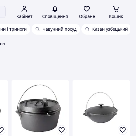
Кабінет
Сповіщення
Обране
Кошик
ни і триноги
Чавунний посуд
Казан узбецький
іол