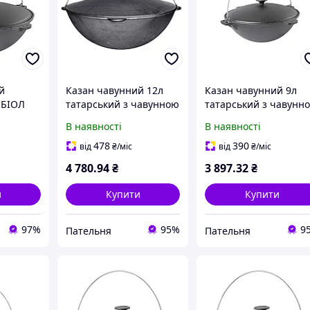
й
Казан чавунний 12л
Казан чавунний 9л
 БІОЛ
татарський з чавунною
татарський з чавунн
кришкою 0912 ТМ BIOL
кришкою 0909 ТМ BI
В наявності
В наявності
478
390
від
₴
/міс
від
₴
/міс
4 780
.94
₴
3 897
.32
₴
и
Купити
Купити
97%
95%
9
Пательня
Пательня