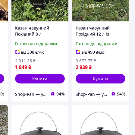
Казан чавунний
Казан чавунний
Похідний 8 л
Похідний 12 л із
триногою на розбірних
Готово до відправки
Готово до відправки
ніжка
308
490
від
₴
/міс
від
₴
/міс
2 311
.25
₴
3 673
.75
₴
1 849
₴
2 939
₴
Купити
Купити
0%
94%
94%
Shop-Pan — усе для відпочинку, дому та натхнення!
Shop-Pan — усе для відпочинку, дому та натхнення!