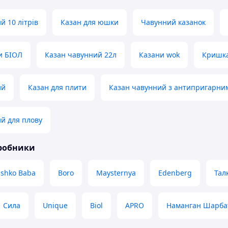
й 10 літрів
Казан для юшки
Чавунний казанок
и БІОЛ
Казан чавунний 22л
Казани wok
Кришка
ий
Казан для плити
Казан чавунний з антипригарни
й для плову
иробники
shko Baba
Boro
Maysternya
Edenberg
Тал
Сила
Unique
Biol
APRO
Наманган Шарба