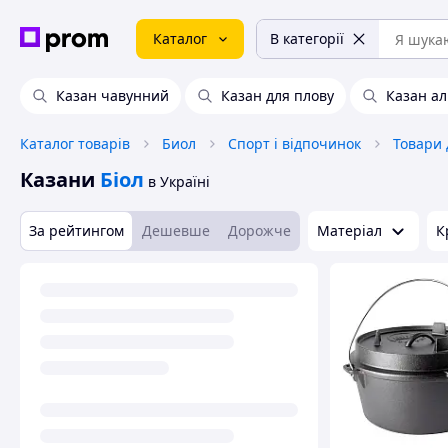
Каталог
В категорії
Казан чавунний
Казан для плову
Казан а
Каталог товарів
Биол
Спорт і відпочинок
Товари 
Казани
Біол
в Україні
За рейтингом
Дешевше
Дорожче
Матеріал
К