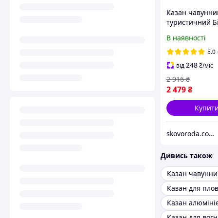
Казан чавунни
туристичний Б
KC08, 8,5 л, з
В наявності
сковородою, д
багаття та пли
5.0
248
від
₴
/міс
2 916
₴
2 479
₴
Купит
skovoroda.com.ua – все для кухні та дому
Дивись також
Казан чавунни
Казан для пло
Казан алюміні
Казан для вог