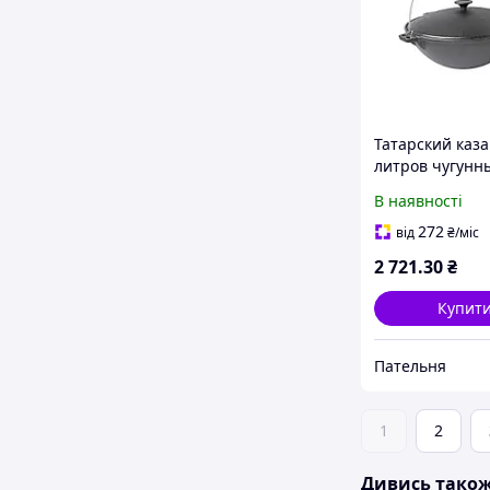
Татарский каза
литров чугунн
крышкой 0906 
В наявності
272
від
₴
/міс
2 721
.30
₴
Купит
Пательня
1
2
Дивись тако