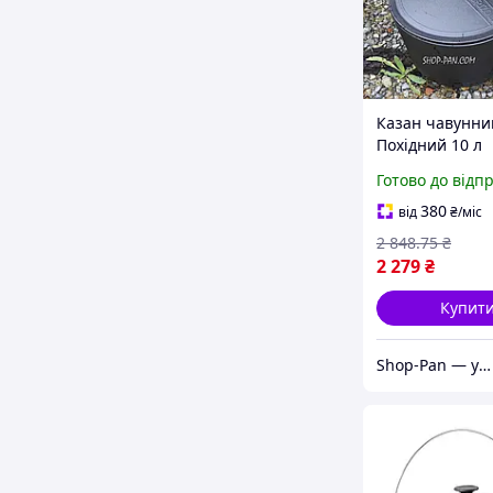
Казан чавунни
Похідний 10 л
Готово до відп
380
від
₴
/міс
2 848
.75
₴
2 279
₴
Купит
Shop-Pan — усе для відпочинку, дому та натхнення!