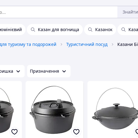
Знайти
люмінієвий
Казан для вогнища
Казанок
Каза
для туризму та подорожей
Туристичний посуд
Казани Б
ришка
Призначення