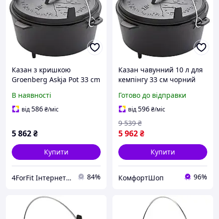
Казан з кришкою
Казан чавунний 10 л для
Groenberg Askja Pot 33 cm
кемпінгу 33 см чорний
/ 10 L Black (266018) для
Groenberg FK-0890
В наявності
Готово до відправки
кемпінгу, пікніків,
полювання, риболовлі з
586
596
від
₴
/міс
від
₴
/міс
литого чавуну
9 539
₴
5 862
₴
5 962
₴
Купити
Купити
84%
96%
4ForFit Інтернет-магазин спортивних товарів
КомфортШоп