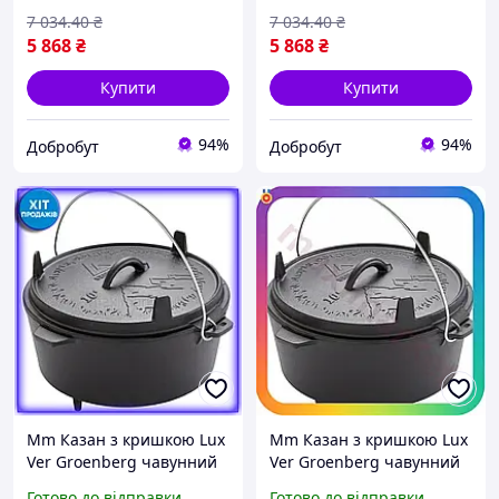
7 034
.40
₴
7 034
.40
₴
5 868
₴
5 868
₴
Купити
Купити
94%
94%
Добробут
Добробут
Mm Казан з кришкою Lux
Mm Казан з кришкою Lux
Ver Groenberg чавунний
Ver Groenberg чавунний
10 л для готування на
10 л для приготування їжі
Готово до відправки
Готово до відправки