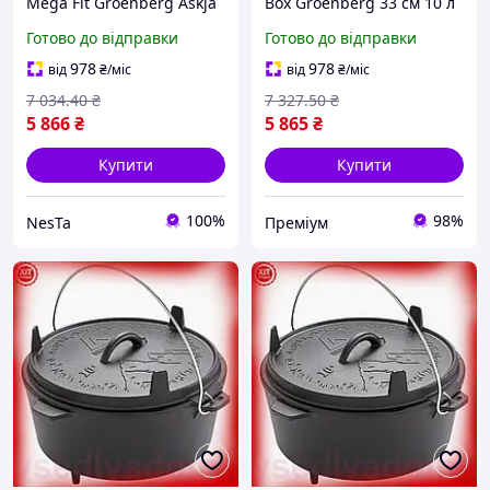
Mega Fit Groenberg Askja
Box Groenberg 33 см 10 л
Pot 33 cm / 10 L Black
чорний чавунний для
Готово до відправки
Готово до відправки
(266018) Nes22/Q
приготування їжі на вогні
та в ду LIP77/R
978
978
від
₴
/міс
від
₴
/міс
7 034
.40
₴
7 327
.50
₴
5 866
₴
5 865
₴
Купити
Купити
100%
98%
NesTa
Преміум