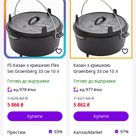
FS Казан з кришкою Flex
Казан з кришкою
Set Groenberg 33 см 10 л
Groenberg 33 см 10 л
чорний чавунний для
чавунний для
Готово до відправки
Готово до відправки
приготування їжі на вогні
приготування їжі на
та в ду SET18-F
вогнищі кемпінговий
978
977
від
₴
/міс
від
₴
/міс
посуд
7 620
.60
₴
7 327
.50
₴
5 866
₴
5 862
₴
Купити
Купити
93%
97%
Престиж
KansasMarket