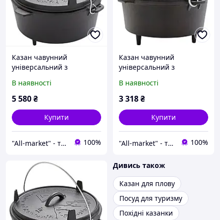
Казан чавунний
Казан чавунний
універсальний з
універсальний з
кришкою Groenberg Askja
кришкою Groenberg Askja
В наявності
В наявності
Pot 33 cm / 10 L Black
Pot 25 cm / 4 L Black
(266018) для кемпінгу
(266016) для кемпінгу
5 580
₴
3 318
₴
Купити
Купити
100%
100%
"All-market" - там, де якість зустрічається з комфортом
"All-market" - там, де якість зустрічається з комфортом
Дивись також
Казан для плову
Посуд для туризму
Похідні казанки