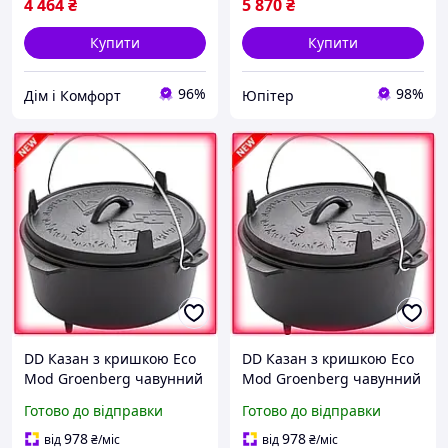
4 464
₴
5 870
₴
Купити
Купити
96%
98%
Дім і Комфорт
Юпітер
DD Казан з кришкою Eco
DD Казан з кришкою Eco
Mod Groenberg чавунний
Mod Groenberg чавунний
10 л для готування на
10 л для приготування їжі
Готово до відправки
Готово до відправки
вогні кемпінговий посуд
на вогні кемпінговий
для пригот Dobro-A
посуд для Dobro-A
978
978
від
₴
/міс
від
₴
/міс