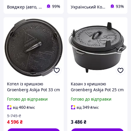
99%
93%
Вояджер (авто, туризм, спорт)
Український Кошик
Котел із кришкою
Казан з кришкою
Groenberg Askja Pot 33 cm
Groenberg Askja Pot 25 cm
/ 10 L Black (266018) mars
/ 4 L Black (266016)
Готово до відправки
Готово до відправки
460
349
від
₴
/міс
від
₴
/міс
5 745
₴
4 596
₴
3 486
₴