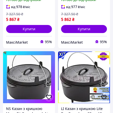
вогні кемпінговий посуд
на вогні кемпінговий
для пригот Maxi7\Q
посуд для Maxi7\Q
978
977
від
₴
/міс
від
₴
/міс
7 327
.50
₴
7 327
.50
₴
5 867
₴
5 862
₴
Купити
Купити
95%
95%
МаксіMarket
МаксіMarket
NS Казан з кришкою
LI Казан з кришкою Lite