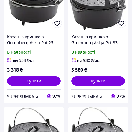
Казан із кришкою
Казан із кришкою
Groenberg Askja Pot 25
Groenberg Askja Pot 33
cm/4 L Black
cm/10 L Black
В наявності
В наявності
553
930
від
₴
/міс
від
₴
/міс
3 318
₴
5 580
₴
Купити
Купити
97%
97%
SUPERSUMKA интернет магазин
SUPERSUMKA интернет магазин