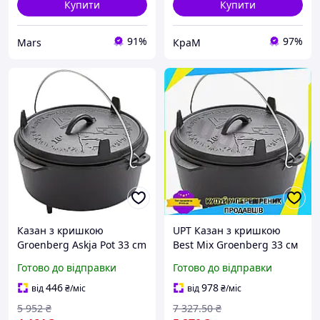
Купити
Купити
91%
97%
Mars
КраМ
Казан з кришкою
UPT Казан з кришкою
Groenberg Askja Pot 33 cm
Best Mix Groenberg 33 см
/ 10 L Black (266018) Хіт
10 л чорний чавунний
Готово до відправки
Готово до відправки
продажу!
для приготування їжі на
вогні та в ду UPT66-B
446
978
від
₴
/міс
від
₴
/міс
5 952
₴
7 327
.50
₴