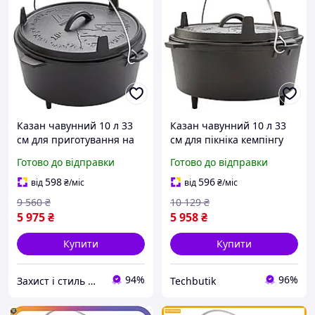
Казан чавунний 10 л 33
Казан чавунний 10 л 33
см для приготування на
см для пікніка кемпінгу
вогні та в духовці
чорний Groenberg BT-
Готово до відправки
Готово до відправки
Groenberg Askja Pot
8245
чорний
598
596
від
₴
/міс
від
₴
/міс
9 560
₴
10 129
₴
5 975
₴
5 958
₴
Купити
Купити
94%
96%
Захист і стиль — в одному магазині
Techbutik