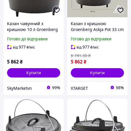
Казан чавунний з
Казан з кришкою
кришкою 10 л Groenberg
Groenberg Askja Pot 33 cm
Askja Pot 33 cm / 10 L
/ 10 L Black (266018)
Готово до відправки
Готово до відправки
Black
977
977
від
₴
/міс
від
₴
/міс
6 741
.30
₴
5 862
₴
5 862
₴
Купити
Купити
99%
98%
SkyMarketvn
XTARGET