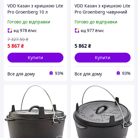
VDD Казан з кришкою Lite
VDD Казан з кришкою Lite
Pro Groenberg 10 л
Pro Groenberg чавунний
чорний чавунний для
10 л для приготування їжі
Готово до відправки
Готово до відправки
приготування на вогні та
на вогні кемпінговий
в духовці кухо VDD11-S
посуд дл VDD11-S
978
977
від
₴
/міс
від
₴
/міс
7 327
.50
₴
5 867
₴
5 862
₴
Купити
Купити
93%
93%
Все для дому
Все для дому