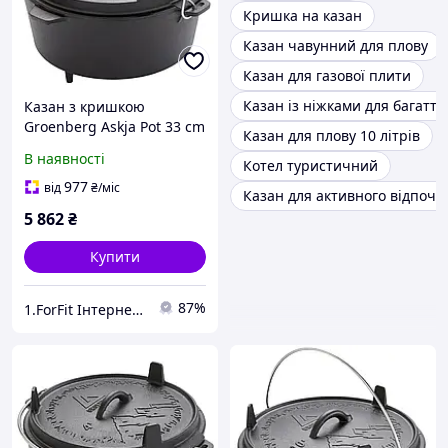
Кришка на казан
Казан чавунний для плову
Казан для газової плити
Казан із ніжками для багаття
Казан з кришкою
Groenberg Askja Pot 33 cm
Казан для плову 10 літрів
/ 10 L Black (266018) для
В наявності
Котел туристичний
кемпінгу, пікніків,
полювання, риболовлі з
977
від
₴
/міс
Казан для активного відпочи
литого чавуну
5 862
₴
Купити
87%
1.ForFit Інтернет-магазин спортивних товарів