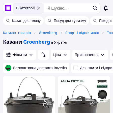
В категорії
Казан для плову
Посуд для туризму
Похідні
Каталог товарів
Groenberg
Спорт і відпочинок
Тов
Казани
Groenberg
в Україні
Фільтри
Ціна
Призначення
Безкоштовна доставка Rozetka
Для плити і відкр