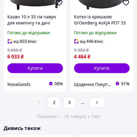
Казан 10 л 33 см чавун
Котел із кришкою
для кемпінгу та дачі
GrОenВerg АsКjА РОТ 33
чорний Groenberg GN-
СМ / 10 L ВlАСК (266018)
Готово до відправки
Готово до відправки
0978
603
446
від
₴
/міс
від
₴
/міс
9 050
₴
5 952
₴
6 033
₴
4 464
₴
Купити
Купити
98%
91%
NovaGoods
Щоденна Покупка
1
2
3
...
Показано 1 - 29 товарів з 100+
Дивись також