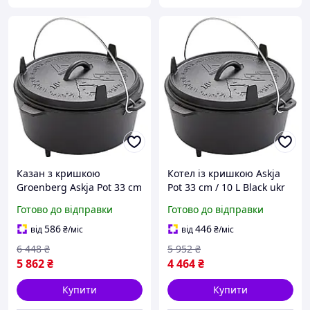
Казан з кришкою
Котел із кришкою Askja
Groenberg Askja Pot 33 cm
Pot 33 cm / 10 L Black ukr
/ 10 L Black (266018) DAS3-
koshik (41-339-85)
Готово до відправки
Готово до відправки
VO
586
446
від
₴
/міс
від
₴
/міс
6 448
₴
5 952
₴
5 862
₴
4 464
₴
Купити
Купити