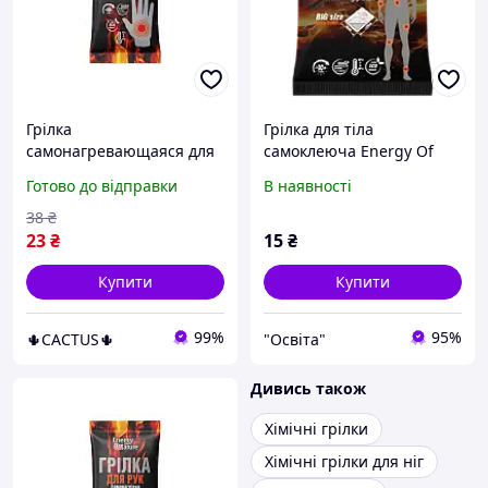
Грілка
Грілка для тіла
самонагревающаяся для
самоклеюча Energy Of
рук і тіла, тривале тепло
Nature
Готово до відправки
В наявності
до 12 годин
38
₴
23
₴
15
₴
Купити
Купити
99%
95%
🌵CACTUS🌵
"Освіта"
Дивись також
Хімічні грілки
Хімічні грілки для ніг