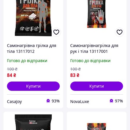
Самонагрівна грілка для
Самонагрівнагрілка для
тіла 13117012
рук і тіла 13117001
самоклеюча
Готово до відправки
Готово до відправки
100
₴
100
₴
84
₴
83
₴
Купити
Купити
93%
97%
CasaJoy
NovaLuxe