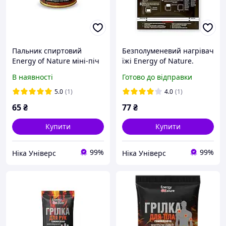
Пальник спиртовий
Безполуменевий нагрівач
Energy of Nature міні-піч
їжі Energy of Nature.
для приготування та
Пакет для нагрівання
В наявності
Готово до відправки
нагрівання їжі 240 мл.
сухпайка
Спиртова свічка
5.0
(1)
4.0
(1)
тривалого горіння
65
₴
77
₴
Купити
Купити
99%
99%
Ніка Універс
Ніка Універс