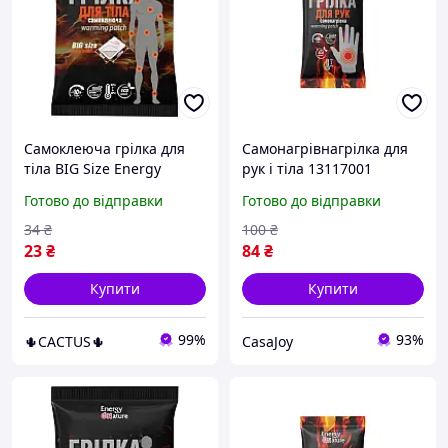
Самоклеюча грілка для
Самонагрівнагрілка для
тіла BIG Size Energy
рук і тіла 13117001
Nature, з теплом до 16
Готово до відправки
Готово до відправки
годин
34
₴
100
₴
23
₴
84
₴
Купити
Купити
99%
93%
🌵CACTUS🌵
CasaJoy