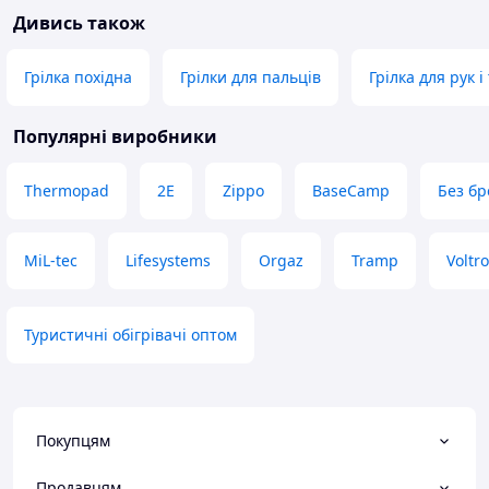
Дивись також
Грілка похідна
Грілки для пальців
Грілка для рук 
Популярні виробники
Thermopad
2E
Zippo
BaseCamp
Без бр
MiL-tec
Lifesystems
Orgaz
Tramp
Voltr
Туристичні обігрівачі оптом
Покупцям
Продавцям