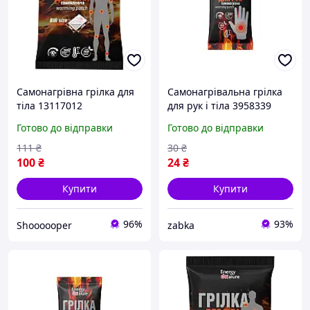
Самонагрівна грілка для
Самонагрівальна грілка
тіла 13117012
для рук і тіла 3958339
самоклеюча
zabka
Готово до відправки
Готово до відправки
111
₴
30
₴
100
₴
24
₴
Купити
Купити
96%
93%
Shoooooper
zabka