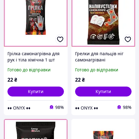
Грілка самонагрівна для
Грелки для пальців ніг
рук і тіла хімічна 1 шт
самонагрівані
портативний обігрів в
самоклеючі у взуття для
Готово до відправки
Готово до відправки
кишеню на 12 годин
полювання та риболовлі
тепла
напівустілки 2 штуки
22
₴
22
₴
Купити
Купити
98%
98%
♦♦ ONYX ♦♦
♦♦ ONYX ♦♦