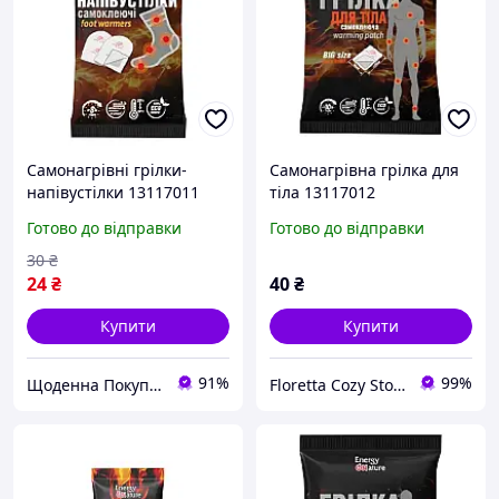
Самонагрівні грілки-
Самонагрівна грілка для
напівустілки 13117011
тіла 13117012
самоклеючі
самоклеюча
Готово до відправки
Готово до відправки
30
₴
24
₴
40
₴
Купити
Купити
91%
99%
Щоденна Покупка
Floretta Cozy Store