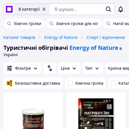
В категорії
Хімічні грілки
Хімічні грілки для ніг
Hand w
Каталог товарів
Energy of Nature
Спорт і відпочинок
Туристичні обігрівачі
Energy of Nature
в
Україні
Фільтри
Ціна
Тип
Країна ви
Безкоштовна доставка
Хімічна грілка
Катал