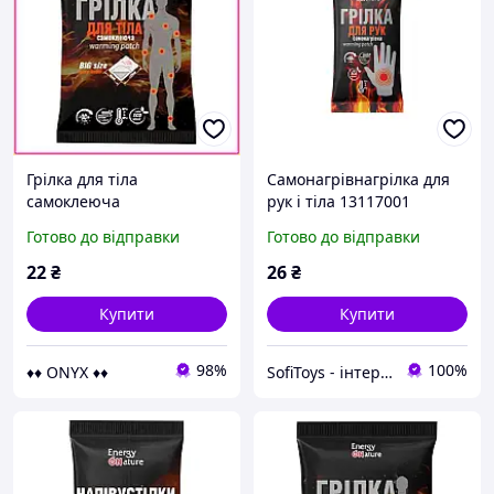
Грілка для тіла
Самонагрівнагрілка для
самоклеюча
рук і тіла 13117001
термопластир BIG size 16
Готово до відправки
Готово до відправки
годин тепла захисна на
одяг термонаклейка
22
₴
26
₴
Купити
Купити
98%
100%
♦♦ ONYX ♦♦
SofiToys - інтернет-магазин дитячих іграшок в Україні