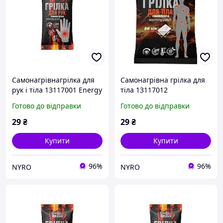
Самонагрівнагрілка для
Самонагрівна грілка для
рук і тіла 13117001 Energy
тіла 13117012
of Nature cx.
самоклеюча Energy of
Готово до відправки
Готово до відправки
Nature cx.
29
₴
29
₴
Купити
Купити
96%
96%
NYRO
NYRO