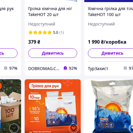
для рук
Грілка хімічна для ніг
Хімічна грілка для тіл
TakeHOT 20 шт
TakeHOT 100 шт
(2400631106)
одноразові
Недоступний
Недоступний
термогрілки до 12
годин тепла
5.0
(1)
379
₴
1 990
₴/коробка
сь
Дивитись
Дивитись
97%
92%
9
DOBROMAG.COM.UA - ДОБРОМАГ
ТурЗахист