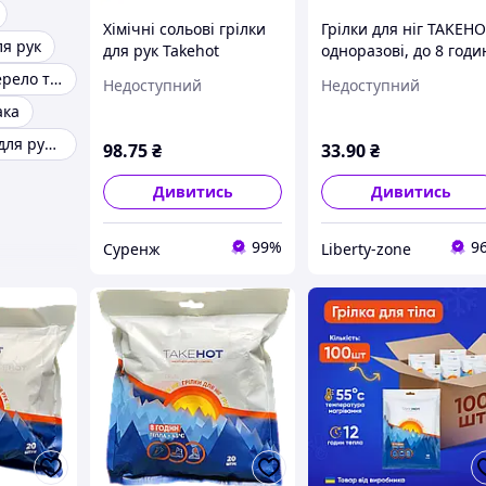
Хімічні сольові грілки
Грілки для ніг TAKEHO
ля рук
для рук Takehot
одноразові, до 8 годи
одноразові для
тепла, 45°C, 1 пара
Автономне джерело тепла
Недоступний
Недоступний
активного відпочинку 1
ака
пара
Хімічна грілка для рук повсякденна
98
.75
₴
33
.90
₴
Дивитись
Дивитись
99%
9
Суренж
Liberty-zone