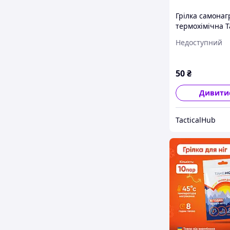
Грілка самонаг
термохімічна T
2 шт х 30 г (пр
Недоступний
10 годин, зага
60 г)
50
₴
Дивити
TacticalHub