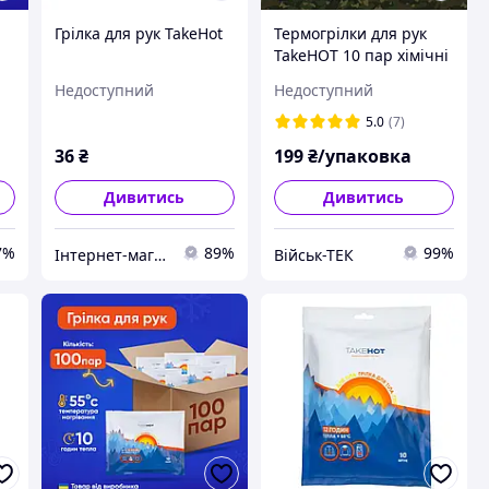
Грілка для рук TakeHot
Термогрілки для рук
TakeHOT 10 пар хімічні
грілки до 10 годин
Недоступний
Недоступний
тепла для військових
5.0
(7)
36
₴
199
₴/упаковка
Дивитись
Дивитись
7%
89%
99%
Інтернет-магазин "Мілітарка Воєнторг"
Військ-ТЕК