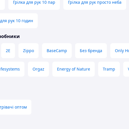
а
Грілка для рук 10 пар
Грілка для рук просто неба
 для рук 10 годин
иробники
2E
Zippo
BaseCamp
Без бренда
Only H
ifesystems
Orgaz
Energy of Nature
Tramp
грівачі оптом