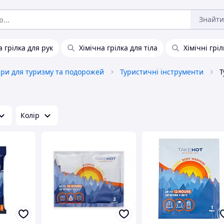
Знайти
а грілка для рук
Хімічна грілка для тіла
Хімічні грі
ари для туризму та подорожей
Туристичні інструменти
Т
Колір