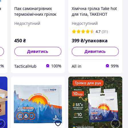
а
Пак самонагрівних
Хімічна грілка Take hot
термохімічних грілок
для тіла, TAKEHOT
Take Hot (10 пар)
Warmer 1 пак/10 шт
Недоступний
Недоступний
4.7
(31)
450
₴
399
₴/упаковка
Дивитись
Дивитись
2%
100%
99%
TacticalHub
All in