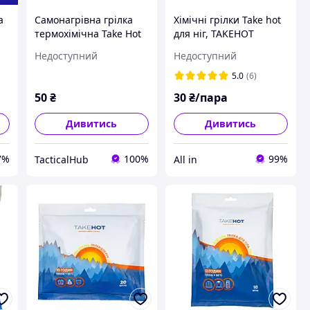
а
Самонагрівна грілка
Хімічні грілки Take hot
термохімічна Take Hot
для ніг, TAKEHOT
42 г (до 12 годин тепла)
Warmer 1 пара
Недоступний
Недоступний
5.0
(6)
50
₴
30
₴/пара
Дивитись
Дивитись
7%
100%
99%
TacticalHub
All in