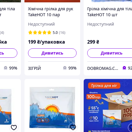
для тіла
Хімічна грілка для рук
Грілка хімічна для тіл
т
TakeHOT 10 пар
TakeHOT 10 шт
одноразові
(2400631107)
Недоступний
Недоступний
 12
термогрілки до 10
годин тепла для
(4)
5.0
(16)
військових
бка
199
₴/упаковка
299
₴
сь
Дивитись
Дивитись
99%
99%
9
ЗІГРІЙ
DOBROMAG.COM.UA - ДОБРОМАГ