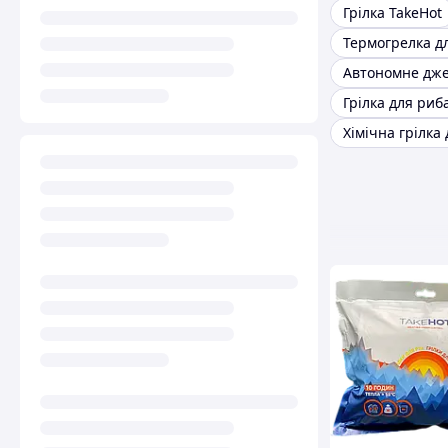
Грілка TakeHot
Термогрелка д
Грілка для риб