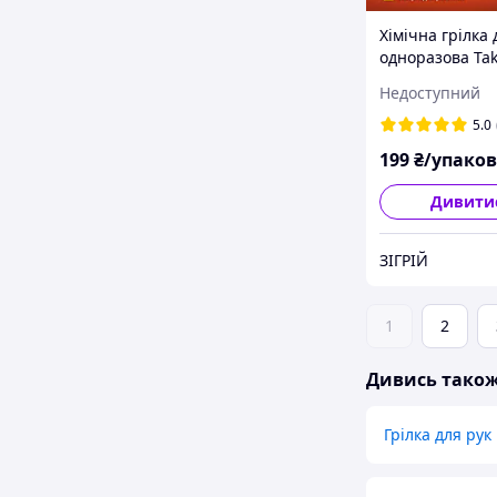
Хімічна грілка 
одноразова Tak
для військових
Недоступний
5.0
199
₴/упако
Дивити
ЗІГРІЙ
1
2
Дивись тако
Грілка для рук