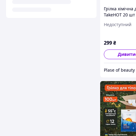
Грілка хімічна 
TakeHOT 20 шт
(2400631105)
Недоступний
299
₴
Дивити
Plase of beauty