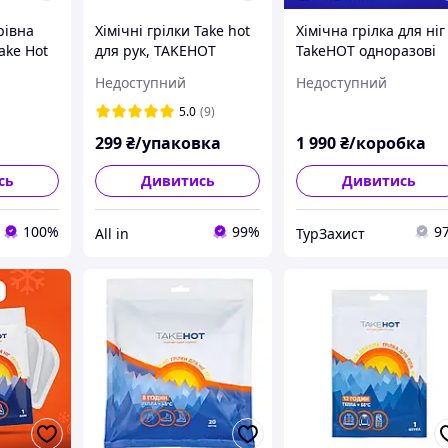
рівна
Хімічні грілки Take hot
Хімічна грілка для ніг
ake Hot
для рук, TAKEHOT
TakeHOT одноразові
ацює до
Warmer 1 пак/10 пар
термостельки до 8
Недоступний
Недоступний
льна вага
годин тепла
5.0
(9)
299
₴/упаковка
1 990
₴/коробка
сь
Дивитись
Дивитись
100%
99%
9
All in
ТурЗахист