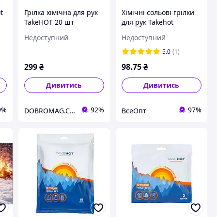
t
Грілка хімічна для рук
Хімічні сольові грілки
TakeHOT 20 шт
для рук Takehot
(2400631105)
(довжина: 95 мм,
Недоступний
Недоступний
ширина: 70 мм), 10
годин, 1 пара,
5.0
(1)
одноразові, для
299
₴
98
.75
₴
активного відпочинку
Дивитись
Дивитись
9%
92%
97%
DOBROMAG.COM.UA - ДОБРОМАГ
ВсеОпт