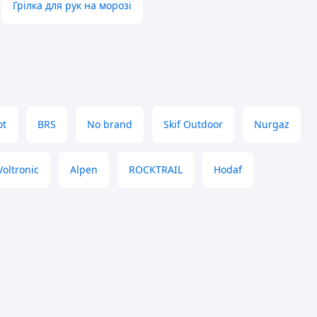
Грілка для рук на морозі
ot
BRS
No brand
Skif Outdoor
Nurgaz
Voltronic
Alpen
ROCKTRAIL
Hodaf