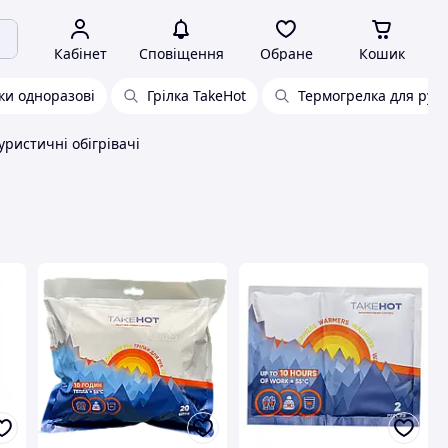
Кабінет
Сповіщення
Обране
Кошик
лки одноразові
Грілка TakeHot
Термогрелка для рук
уристичні обігрівачі