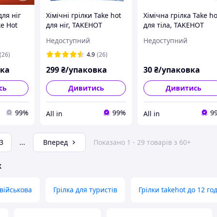
для ніг
Хімічні грілки Take hot
Хімічна грілка Take ho
e Hot
для ніг, TAKEHOT
для тіла, TAKEHOT
 10 пар
Warmer 1пак/10 пар
Warmer 1 штука
Недоступний
Недоступний
(26)
4.9
(26)
вка
299
₴/упаковка
30
₴/упаковка
сь
Дивитись
Дивитись
99%
99%
9
All in
All in
3
...
Вперед
Показано 1 - 29 товарів з 60+
ж
 військова
Грілка для туристів
Грілки takehot до 12 го