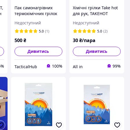
T,
Пак самонагрівних
Хімічні грілки Take hot
н
термохімічних грілок
для рук, TAKEHOT
Take Hot (10 шт.)
Warmer 1 пара
Недоступний
Недоступний
5.0
(1)
5.0
(2)
500
₴
30
₴/пара
Дивитись
Дивитись
6%
100%
99%
TacticalHub
All in