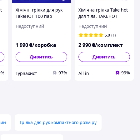
t
Хімічні грілки для рук
Хімічна грілка Take hot
TakeHOT 100 пар
для тіла, TAKEHOT
одноразові
Warmer комплект 10
Недоступний
Недоступний
термогрілки до 10
паків/100 шт
годин тепла
5.0
(1)
1 990
₴/коробка
2 990
₴/комплект
Дивитись
Дивитись
9%
97%
99%
ТурЗахист
All in
дин
Грілка для рук компактного розміру