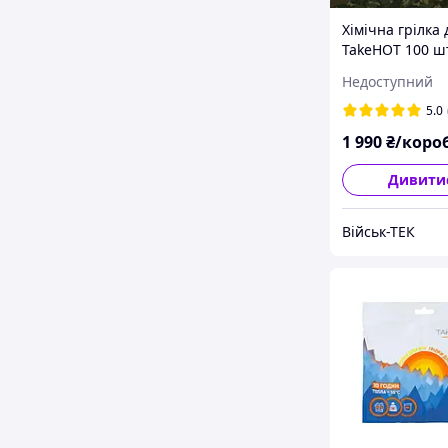
Хімічна грілка 
TakeHOT 100 ш
одноразові
Недоступний
термогрілки до
годин тепла
5.0
1 990
₴/коро
Дивити
Військ-ТЕК