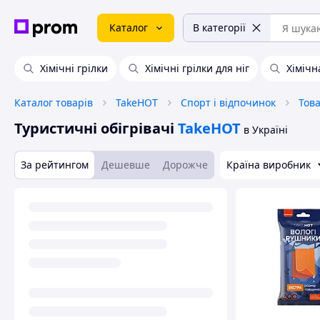
Каталог
В категорії
Хімічні грілки
Хімічні грілки для ніг
Хімічн
Каталог товарів
TakeHOT
Спорт і відпочинок
Тов
Туристичні обігрівачі
TakeHOT
в Україні
За рейтингом
Дешевше
Дорожче
Країна виробник