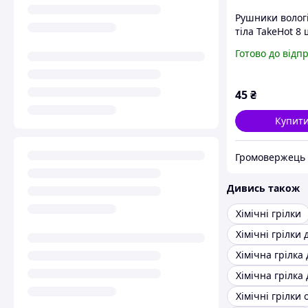
Рушники вологі
тіла TakeHot 8 
Білий
Готово до відп
45
₴
Купит
Громовержець
Дивись також
Хімічні грілки
Хімічні грілки 
Хімічна грілка 
Хімічна грілка 