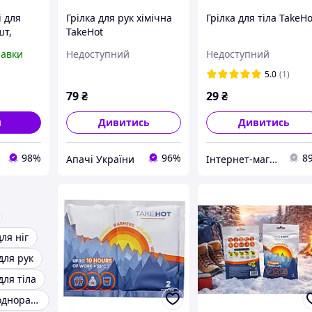
 для
Грілка для рук хімічна
Грілка для тіла TakeHo
шт,
TakeHot
равки
Недоступний
Недоступний
5.0
(1)
79
₴
29
₴
и
Дивитись
Дивитись
98%
96%
8
Апачі України
Інтернет-магазин "Мілітарка Воєнторг"
для ніг
для рук
для тіла
Хімічні грілки одноразові