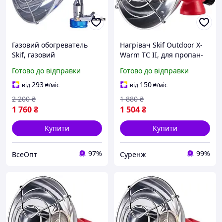
Газовий обогреватель
Нагрівач Skif Outdoor X-
Skif, газовий
Warm TC II, для пропан-
обогреватель,
бутанових балонів, 220 г
Готово до відправки
Готово до відправки
обогреватель для лагеря,
обогреватель с
293
150
від
₴
/міс
від
₴
/міс
пьезоэлементом,
2 200
₴
1 880
₴
потужність 820 Вт
1 760
₴
1 504
₴
Купити
Купити
97%
99%
ВсеОпт
Суренж