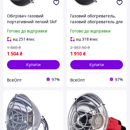
Обігрівач газовий
Газовий обогреватель,
портативний легкий Skif
газовий обогреватель для
Outdoor X-Warm TC II, для
похода, обогреватель для
Готово до відправки
Готово до відправки
пропан-бутанових
локального тепла,
різьбових балонів
потужність 0.82 кВт,
251
318
від
₴
/міс
від
₴
/міс
витрата 60 г/год
1 880
₴
2 387
.50
₴
1 504
₴
1 910
₴
Купити
Купити
97%
97%
ВсеОпт
ВсеОпт