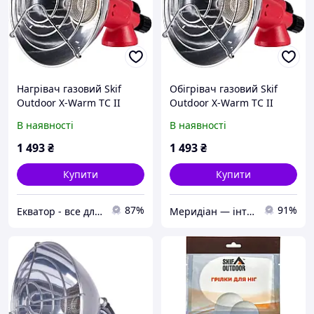
Нагрівач газовий Skif
Обігрівач газовий Skif
Outdoor X-Warm TC II
Outdoor X-Warm TC II
В наявності
В наявності
1 493
₴
1 493
₴
Купити
Купити
87%
91%
Екватор - все для риболовлі, туризму та активного відпочинку
Меридіан — інтернет-магазин одягу та спорядження для туризму, кемпінгу та риболовлі