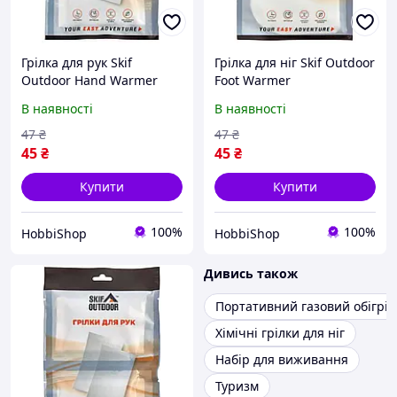
Грілка для рук Skif
Грілка для ніг Skif Outdoor
Outdoor Hand Warmer
Foot Warmer
В наявності
В наявності
47
₴
47
₴
45
₴
45
₴
Купити
Купити
100%
100%
HobbiShop
HobbiShop
Дивись також
Портативний газовий обігрів
Хімічні грілки для ніг
Набір для виживання
Туризм