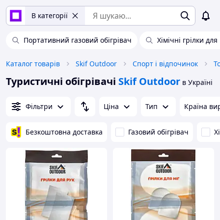
В категорії
Портативний газовий обігрівач
Хімічні грілки для 
Каталог товарів
Skif Outdoor
Спорт і відпочинок
Т
Туристичні обігрівачі
Skif Outdoor
в Україні
Фільтри
Ціна
Тип
Країна ви
Безкоштовна доставка
Газовий обігрівач
Х