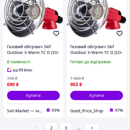
Газовий обігрівач Skif
Газовий обігрівач Skif
Outdoor X-Warm TC II (SO-
Outdoor X-Warm TC II (SO-
GH-01)
GH-01)
В наявності
Готово до відправки
69
від
₴
/міс
726
₴
1 003
₴
690
₴
903
₴
Купити
Купити
93%
97%
Svit-Market — інтернет супермаркет
Good_Price_Shop
1
2
3
...