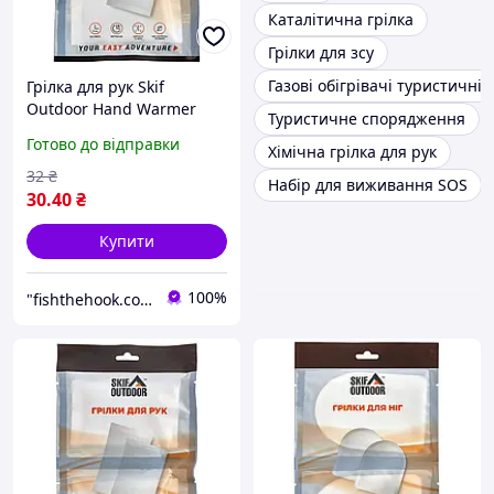
Каталітична грілка
Грілки для зсу
Газові обігрівачі туристичні
Грілка для рук Skif
Outdoor Hand Warmer
Туристичне спорядження
Готово до відправки
Хімічна грілка для рук
32
₴
Набір для виживання SOS
30
.40
₴
Купити
100%
"fishthehook.com.ua" Інтернет - магазин все для риболовлі