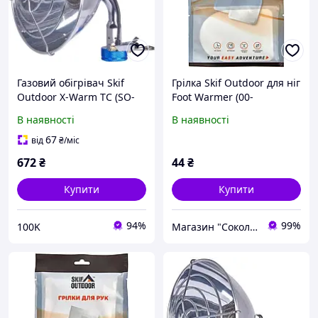
Газовий обігрівач Skif
Грілка Skif Outdoor для ніг
Outdoor X-Warm TC (SO-
Foot Warmer (00-
GH-02) з високою
00015337)
В наявності
В наявності
теплопродуктивністю та
низькою витратою
67
від
₴
/міс
палива
672
₴
44
₴
Купити
Купити
94%
99%
100K
Магазин "Сокол". Зброя та рибальство.