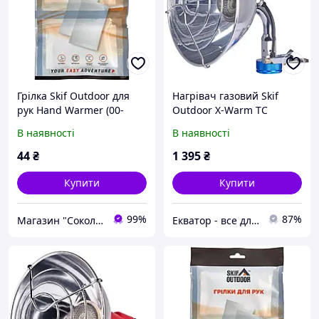
Грілка Skif Outdoor для
Нагрівач газовий Skif
рук Hand Warmer (00-
Outdoor X-Warm TC
00015336)
В наявності
В наявності
44
₴
1 395
₴
Купити
Купити
99%
87%
Магазин "Сокол". Зброя та рибальство.
Екватор - все для риболовлі, туризму та активного відпочинку