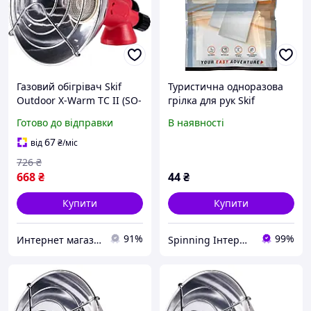
Газовий обігрівач Skif
Туристична одноразова
Outdoor X-Warm TC II (SO-
грілка для рук Skif
GH-01) Доступний
Outdoor Hand Warmer
Готово до відправки
В наявності
2шт
67
від
₴
/міс
726
₴
668
₴
44
₴
Купити
Купити
91%
99%
Интернет магазин "Домовичок"
Spinning Інтернет-магазин