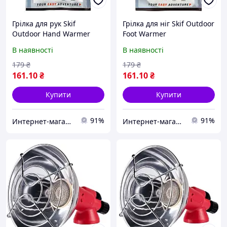
Грілка для рук Skif
Грілка для ніг Skif Outdoor
Outdoor Hand Warmer
Foot Warmer
В наявності
В наявності
179
₴
179
₴
161
.10
₴
161
.10
₴
Купити
Купити
91%
91%
Интернет-магазин Восторг Онлайн - товары для различных людей!
Интернет-магазин Восторг Онлайн - товары для различных людей!