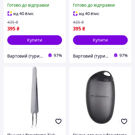
сигналу лиха, працює у
лиха 100 dB алюмінієвий
Готово до відправки
Готово до відправки
вологому середовищі 108
брелок для активного
dB зі шнурком (2210-vart)
відпочинку (2210-vart)
40
40
від
₴
/міс
від
₴
/міс
435
₴
435
₴
395
₴
395
₴
Купити
Купити
97%
97%
Вартовий (туризм, полювання та кемпінг)
Вартовий (туризм, полювання та кемпінг)