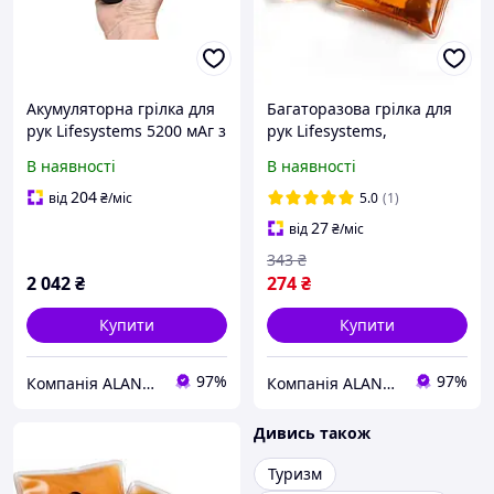
Акумуляторна грілка для
Багаторазова грілка для
рук Lifesystems 5200 мАг з
рук Lifesystems,
функцією Power Bank та 4
помаранчева, 45 хвилин
В наявності
В наявності
режимами нагріву
тепла, екологія
204
від
₴
/міс
5.0
(1)
27
від
₴
/міс
343
₴
2 042
₴
274
₴
Купити
Купити
97%
97%
Компанія ALANTUR
Компанія ALANTUR
Дивись також
Туризм