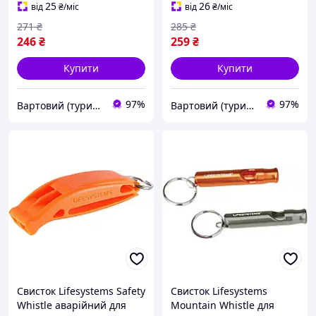
компактний для аптечки
vart)
25
26
від
₴
/міс
від
₴
/міс
(2210-vart)
271
₴
285
₴
246
₴
259
₴
Купити
Купити
97%
97%
Вартовий (туризм, полювання та кемпінг)
Вартовий (туризм, полювання та кемпінг)
Свисток Lifesystems Safety
Свисток Lifesystems
Whistle аварійний для
Mountain Whistle для