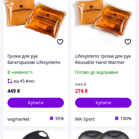
Грілки для рук
Lifesystems грілки для рук
багаторазові Lifesystems
Reusable Hand Warmer
Reusable Hand Warmer 2
В наявності
Готово до відправки
шт.
45
від
₴
/міс
343
₴
449
₴
274
₴
Купити
Купити
95%
100%
vogmarket
MK-Sport