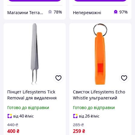
78%
97%
Магазини Terra Incognita
Непереможні
Пінцет Lifesystems Tick
Свисток Lifesystems Echo
Removal для видалення
Whistle ультралегкий
кліщів ергономічний з
міцний для походів і
Готово до відправки
Готово до відправки
нержавіючої сталі
екстрених ситуацій
компактний |neper-2210|
|neper-2210|
40
26
від
₴
/міс
від
₴
/міс
440
₴
285
₴
400
₴
259
₴