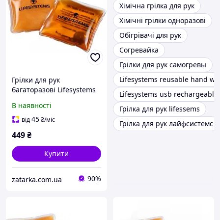
Хімічна грілка для рук
Хімічні грілки одноразові
Обігрівачі для рук
Согревайка
Грілки для рук самогревы
Lifesystems reusable hand w
Грілки для рук
багаторазові Lifesystems
Lifesystems usb rechargeabl
Reusable Hand Warmer 2
В наявності
Грілка для рук lifessems
шт.
45
від
₴
/міс
Грілка для рук лайфсистемс
449
₴
Купити
90%
zatarka.com.ua