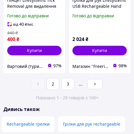
Пінцет Lifesystems Tick
Грілка для рук Lifesystems
Removal для видалення
USB Rechargeable Hand
кліщів ергономічний з
Warmer 42460
Готово до відправки
Готово до відправки
нержавіючої сталі
компактний (2210-vart)
40
від
₴
/міс
440
₴
400
₴
2 024
₴
Купити
Купити
97%
98%
Вартовий (туризм, полювання та кемпінг)
Магазин "Freeride"
1
2
3
...
Показано 1 - 29 товарів з 100+
Дивись також
Rechargeable грелки
Грілки для рук rechargeable