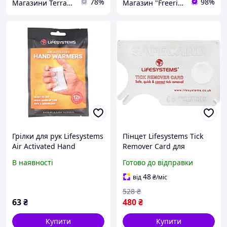
78%
98%
Магазини Terra Incognita
Магазин "Freeride"
Грілки для рук Lifesystems
Пінцет Lifesystems Tick
Air Activated Hand
Remover Card для
Warmers (1012-42463)
видалення кліщів
В наявності
Готово до відправки
нержавіюча сталь зі
збільшувальним склом
48
від
₴
/міс
компактний |neper-2210|
528
₴
63
₴
480
₴
Купити
Купити