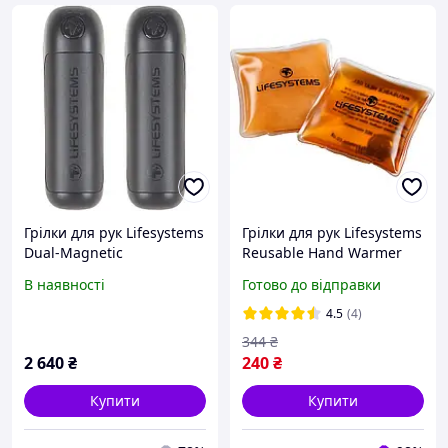
Грілки для рук Lifesystems
Грілки для рук Lifesystems
Dual-Magnetic
Reusable Hand Warmer
Rechargeable (1012-42467)
В наявності
Готово до відправки
4.5
(4)
344
₴
2 640
₴
240
₴
Купити
Купити