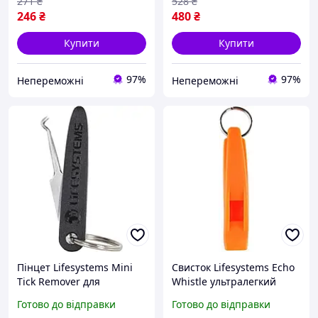
271
₴
528
₴
246
₴
480
₴
Купити
Купити
97%
97%
Непереможні
Непереможні
Пінцет Lifesystems Mini
Свисток Lifesystems Echo
Tick Remover для
Whistle ультралегкий
безпечного видалення
міцний для походів і
Готово до відправки
Готово до відправки
кліщів нержавіюча сталь
екстрених ситуацій (2210-