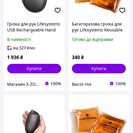
Грілка для рук Lifesystems
Багаторазова грілка для
USB Rechargeable Hand
рук Lifesystems Reusable
Warmer 5200 mAh (42460)
Hand Warmer (пара)
В наявності
Готово до відправки
323
від
₴
/міс
1 936
₴
340
₴
Купити
Купити
100%
100%
Магазин X-ZONE
Висот-Нік