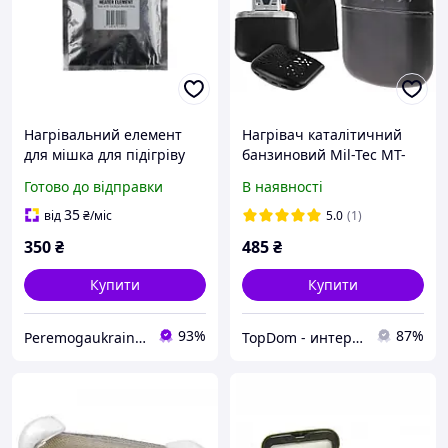
Нагрівальний елемент
Нагрівач каталітичний
для мішка для підігріву
банзиновий Mil-Tec MT-
їжі. безполум'яний
Professional
Готово до відправки
В наявності
хімічний нагрівач. Mil-tec
- 16551100
35
від
₴
/міс
5.0
(1)
350
₴
485
₴
Купити
Купити
93%
87%
Peremogaukraine.com Мілітарні товари та спорядження
TopDom - интернет магазин топовых товаров для дома и офиса