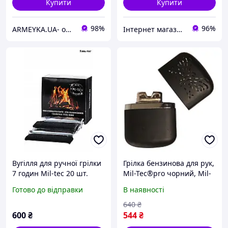
Купити
Купити
98%
96%
ARMEYKA.UA- оптово-роздрібна база-Військторг
Інтернет магазин Постелюшка (Домашній текстиль, сумки, товари для дому та відпочинку)
Вугілля для ручної грілки
Грілка бензинова для рук,
7 годин Mil-tec 20 шт.
Mil-Tec®pro чорний, Mil-
Tec (Німеччина)
Готово до відправки
В наявності
640
₴
600
₴
544
₴