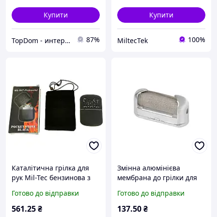
Купити
Купити
87%
100%
TopDom - интернет магазин топовых товаров для дома и офиса
MiltecTek
Каталітична грілка для
Змінна алюмінієва
рук Mil-Tec бензинова з
мембрана до грілки для
чохлом кишеньковий
рук Mil-Tec TASCHENOFEN-
Готово до відправки
Готово до відправки
обігрівач Professional
ERSATZBRENNKOPF
(15277000)
561
.25
₴
137
.50
₴