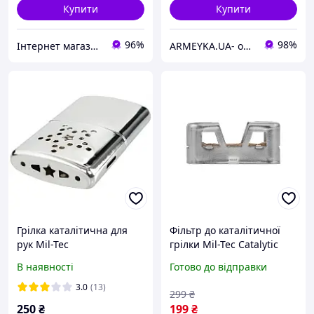
Купити
Купити
96%
98%
Інтернет магазин Постелюшка (Домашній текстиль, сумки, товари для дому та відпочинку)
ARMEYKA.UA- оптово-роздрібна база-Військторг
Грілка каталітична для
Фільтр до каталітичної
рук Mil-Tec
грілки Mil-Tec Catalytic
Heater Filament
В наявності
Готово до відправки
(15281000)
3.0
(13)
299
₴
250
₴
199
₴