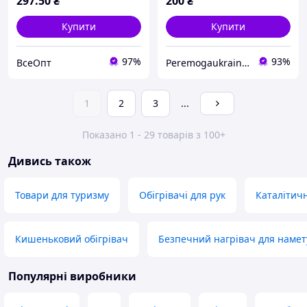
297
.50
₴
200
₴
Купити
Купити
97%
93%
ВсеОпт
Peremogaukraine.com Мілітарні товари та спорядження
1
2
3
...
Показано 1 - 29 товарів з 100+
Дивись також
Товари для туризму
Обігрівачі для рук
Каталітичн
Кишеньковий обігрівач
Безпечний нагрівач для намет
Популярні виробники