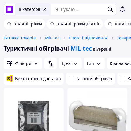
В категорії
Хімічні грілки
Хімічні грілки для ніг
Каталіт
Каталог товарів
MiL-tec
Спорт і відпочинок
Товари
Туристичні обігрівачі
MiL-tec
в Україні
Фільтри
Ціна
Тип
Країна ви
Безкоштовна доставка
Газовий обігрівач
К