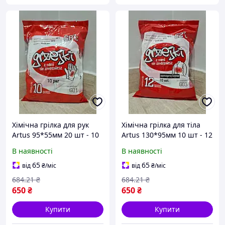
Хімічна грілка для рук
Хімічна грілка для тіла
Artus 95*55мм 20 шт - 10
Artus 130*95мм 10 шт - 12
годин обігріву, 68 градусів
годин обігріву, 62 градуси
В наявності
В наявності
65
65
від
₴
/міс
від
₴
/міс
684
.21
₴
684
.21
₴
650
₴
650
₴
Купити
Купити