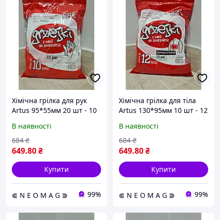
Хімічна грілка для рук
Хімічна грілка для тіла
Artus 95*55мм 20 шт - 10
Artus 130*95мм 10 шт - 12
годин обігріву, 68 градусів
годин обігріву, 62 градуси
В наявності
В наявності
684
₴
684
₴
649
.80
₴
649
.80
₴
Купити
Купити
99%
99%
⋐ N E O M A G ⋑
⋐ N E O M A G ⋑