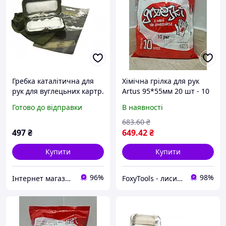
Гребка каталітична для
Хімічна грілка для рук
рук для вуглецьних картр.
Artus 95*55мм 20 шт - 10
Mil-tec олива
годин обігріву, 68 градусів
Готово до відправки
В наявності
683
.60
₴
497
₴
649
.42
₴
Купити
Купити
96%
98%
Інтернет магазин Постелюшка (Домашній текстиль, сумки, товари для дому та відпочинку)
FoxyTools - лисичка без інструменту не лишить!