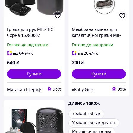
Грілка для рук MIL-TEC
Мембрана змінна для
чорна 15280002
каталітичної грілки Mil-
Tec 15281000
Готово до відправки
Готово до відправки
64
20
від
₴
/міс
від
₴
/міс
640
₴
200
₴
Купити
Купити
96%
95%
Магазин Шериф
«Baby Go!»
Дивись також
Хімічні грілки
Хімічні грілки для ніг
Каталітична грілка