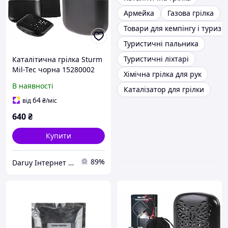
Армейка
Газова грілка
Товари для кемпінгу і туризм
Туристичні пальника
Туристичні ліхтарі
Каталітична грілка Sturm
Mil-Tec чорна 15280002
Хімічна грілка для рук
В наявності
Каталізатор для грілки
64
від
₴
/міс
640
₴
Купити
89%
Daruy Інтернет Магазин "Туристичне спорядження"