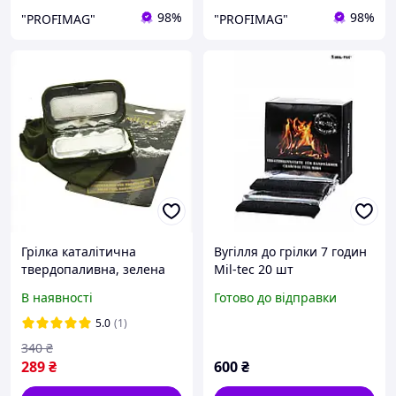
98%
98%
"PROFIMAG"
"PROFIMAG"
Грілка каталітична
Вугілля до грілки 7 годин
твердопаливна, зелена
Mil-tec 20 шт
вугільна, Mil-Tec
В наявності
Готово до відправки
(Німеччина)
5.0
(1)
340
₴
289
₴
600
₴