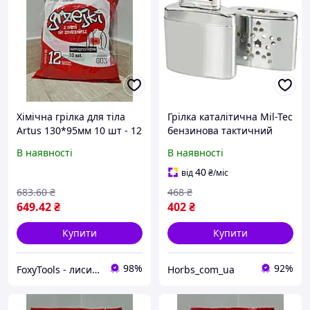
Хімічна грілка для тіла
Грілка каталітична Mil-Tec
Artus 130*95мм 10 шт - 12
бензинова тактичний
годин обігріву, 62 градуси
обігрівач для рук тіла
В наявності
В наявності
40
від
₴
/міс
683
.60
₴
468
₴
649
.42
₴
402
₴
Купити
Купити
98%
92%
FoxyTools - лисичка без інструменту не лишить!
Horbs_com_ua