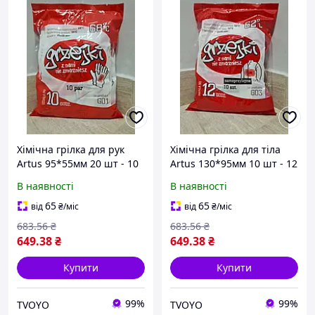
Хімічна грілка для рук
Хімічна грілка для тіла
Artus 95*55мм 20 шт - 10
Artus 130*95мм 10 шт - 12
годин обігріву, 68 градусів
годин обігріву, 62 градуси
В наявності
В наявності
65
65
від
₴
/міс
від
₴
/міс
683
.56
₴
683
.56
₴
649
.38
₴
649
.38
₴
Купити
Купити
99%
99%
TVOYO
TVOYO