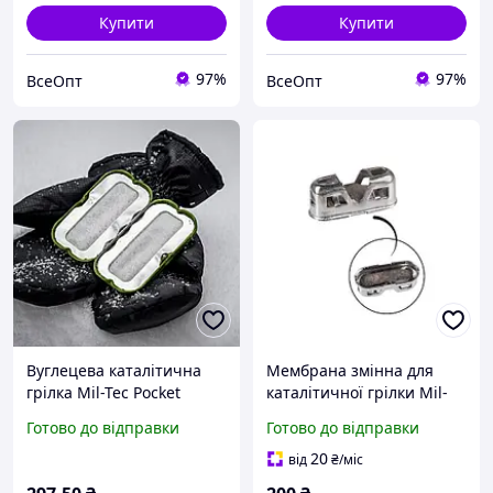
Купити
Купити
97%
97%
ВсеОпт
ВсеОпт
Вуглецева каталітична
Мембрана змінна для
грілка Mil-Tec Pocket
каталітичної грілки Mil-
Handwarmer для
Tec 15281000
Готово до відправки
Готово до відправки
зимового тепла
20
від
₴
/міс