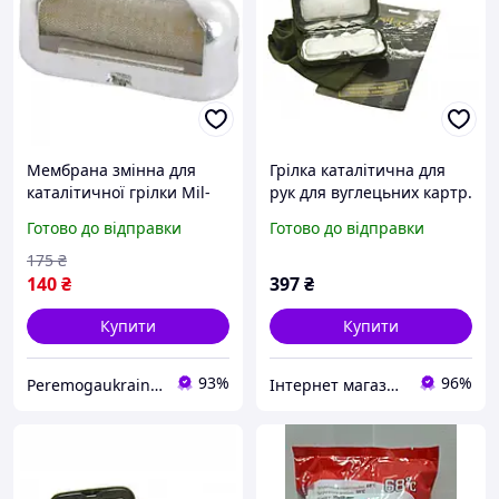
Мембрана змінна для
Грілка каталітична для
каталітичної грілки Mil-
рук для вуглецьних картр.
Tec 15277000
Mil-tec
Готово до відправки
Готово до відправки
175
₴
140
₴
397
₴
Купити
Купити
93%
96%
Peremogaukraine.com Мілітарні товари та спорядження
Інтернет магазин Постелюшка (Домашній текстиль, сумки, товари для дому та відпочинку)