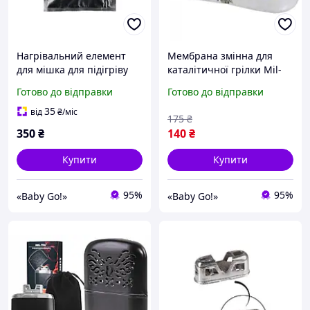
Нагрівальний елемент
Мембрана змінна для
для мішка для підігріву
каталітичної грілки Mil-
їжі. безполум'яний
Tec 15277000
Готово до відправки
Готово до відправки
хімічний нагрівач. Mil-tec
- 16551100
35
від
₴
/міс
175
₴
350
₴
140
₴
Купити
Купити
95%
95%
«Baby Go!»
«Baby Go!»