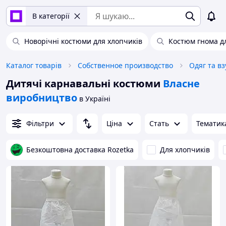
В категорії
Новорічні костюми для хлопчиків
Костюм гнома д
Каталог товарів
Собственное производство
Одяг та вз
Дитячі карнавальні костюми
Власне
виробництво
в Україні
Фільтри
Ціна
Стать
Тематик
Безкоштовна доставка Rozetka
Для хлопчиків