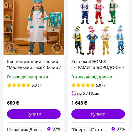
Костюм дитячий ігровий
Костюм «ГНОМ З
"Маленький лікар" білий /
ГЕТРАМИ та БОРОДОЮ» 7
Халат та шапочка
предметів (105-134 см)
Готово до відправки
Готово до відправки
медичні карнавальні (6-7
років, 122-128 см)
5.0
(7)
5.0
(9)
274
від
₴
/міс
600
₴
1 645
₴
Купити
Купити
97%
97%
Школярик-Дошколярик
"DneprList" інтернет магазин