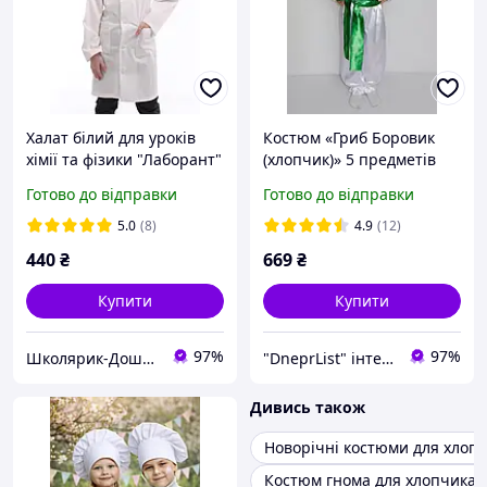
Халат білий для уроків
Костюм «Гриб Боровик
хімії та фізики "Лаборант"
(хлопчик)» 5 предметів
унісекс / Підлітковий
(96-130 см)
Готово до відправки
Готово до відправки
захисний одяг для занять
5.0
(8)
4.9
(12)
440
₴
669
₴
Купити
Купити
97%
97%
Школярик-Дошколярик
"DneprList" інтернет магазин
Дивись також
Новорічні костюми для хлопч
Костюм гнома для хлопчика