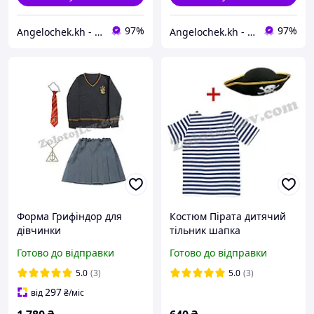
97%
97%
Angelochek.kh - інтернет-магазин дитячих товарів та настільних ігор
Angelochek.kh - інтернет-магазин дитячих товарів та настільних ігор
Форма Грифіндор для
Костюм Пірата дитячий
дівчинки
тільник шапка
Готово до відправки
Готово до відправки
5.0
(3)
5.0
(3)
297
від
₴
/міс