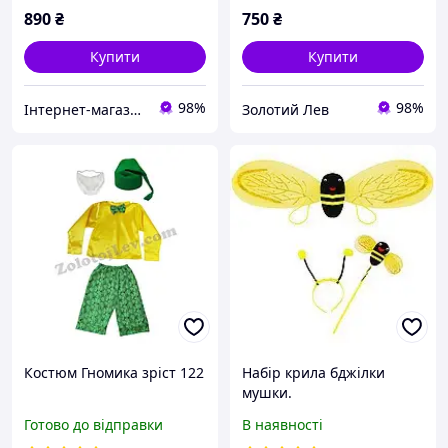
890
₴
750
₴
Купити
Купити
98%
98%
Інтернет-магазин "InFine"
Золотий Лев
Костюм Гномика зріст 122
Набір крила бджілки
мушки.
Готово до відправки
В наявності