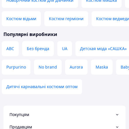
Новорічний костюм для дівчинки
Костюм Мишка
Костюм відьми
Костюм герміони
Костюм ведмед
Популярні виробники
ABC
Без бренда
UA
Детская мода «САШКА»
Purpurino
No brand
Aurora
Maska
Bab
Дитячі карнавальні костюми оптом
Покупцям
Продавцям