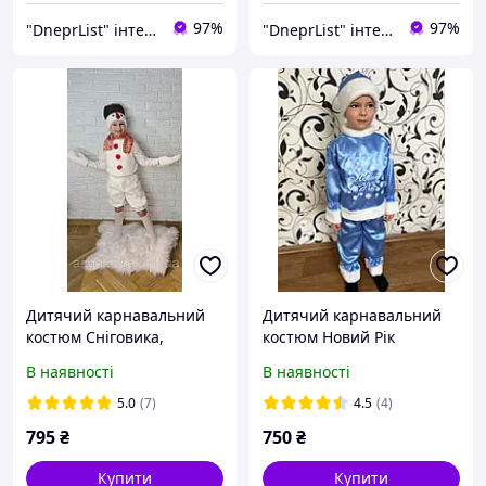
97%
97%
"DneprList" інтернет магазин
"DneprList" інтернет магазин
Дитячий карнавальний
Дитячий карнавальний
костюм Сніговика,
костюм Новий Рік
Сніговик
В наявності
В наявності
5.0
(7)
4.5
(4)
795
₴
750
₴
Купити
Купити