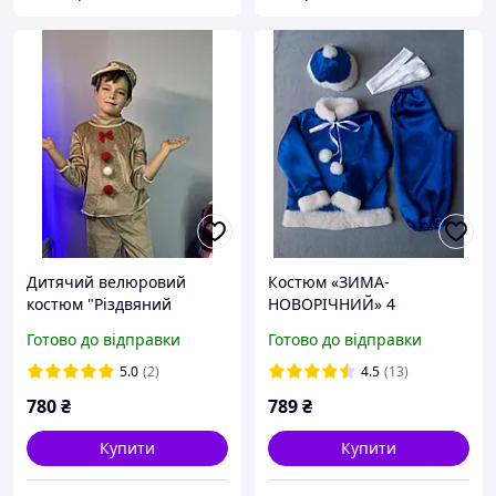
Дитячий велюровий
Костюм «ЗИМА-
костюм "Різдвяний
НОВОРІЧНИЙ» 4
Пряник", новорічний
предмета (95-110 см)
Готово до відправки
Готово до відправки
костюм Пряник
5.0
(2)
4.5
(13)
780
₴
789
₴
Купити
Купити