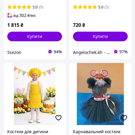
5.0
(5)
5.0
(5)
302
від
₴
/міс
1 815
₴
720
₴
Купити
Купити
94%
97%
5sezon
Angelochek.kh - інтернет-магазин дитячих товарів та настільних ігор
Костюм для дитини
Карнавальний костюм