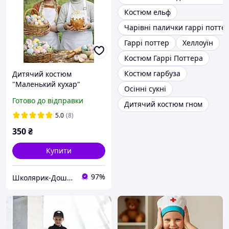
Костюм ельф
Чарівні палички гаррі потте
Гаррі поттер
Хеллоуїн
Костюм Гаррі Поттера
Костюм гарбуза
Дитячий костюм
"Маленький кухар"
Осінні сукні
фартух та ковпак унісекс
Готово до відправки
Дитячий костюм гном
білий / Карнавальний
костюм для ігор та
5.0
(8)
фотосесій
350
₴
Купити
97%
Школярик-Дошколярик