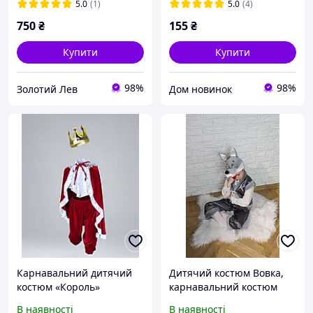
5.0
(1)
5.0
(4)
750
₴
155
₴
Купити
Купити
98%
98%
Золотий Лев
Дом новинок
Карнавальний дитячий
Дитячий костюм Вовка,
костюм «Король»
карнавальний костюм
велюровий
Вовк
В наявності
В наявності