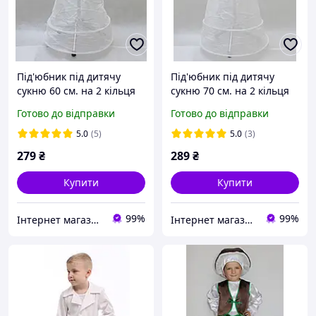
Під'юбник під дитячу
Під'юбник під дитячу
сукню 60 см. на 2 кільця
сукню 70 см. на 2 кільця
MI00009-1 криналин
MI00010-1 криналин
Готово до відправки
Готово до відправки
5.0
(5)
5.0
(3)
279
₴
289
₴
Купити
Купити
99%
99%
Інтернет магазин BLAGOY-ART
Інтернет магазин BLAGOY-ART