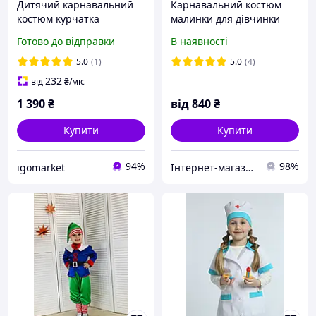
Дитячий карнавальний
Карнавальний костюм
костюм курчатка
малинки для дівчинки
Готово до відправки
В наявності
5.0
(1)
5.0
(4)
232
від
₴
/міс
1 390
₴
від
840
₴
Купити
Купити
94%
98%
igomarket
Інтернет-магазин "Карнавал Квітів"