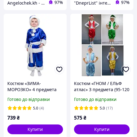
97%
97%
Angelochek.kh - інтернет-магазин дитячих товарів та настільних ігор
"DneprList" інтернет магазин
Костюм «ЗИМА-
Костюм «ГНОМ / ЕЛЬФ
МОРОЗКО» 4 предмета
атлас» 3 предмета (95-120
(96-130 см)
см)
Готово до відправки
Готово до відправки
5.0
(4)
5.0
(17)
739
₴
575
₴
Купити
Купити