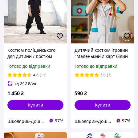
Костюм поліцейського
Дитячий костюм ігровий
для дитини / Костюм
"Маленький лікар" білий
дитячий "Поліція"
(4-5 років, 110-116 см) /
Готово до відправки
Готово до відправки
універсальний чорний з
Халат та шапочка
бейсболкою
медичні карнавальні
4.6
(11)
5.0
(7)
242
від
₴
/міс
1 450
₴
590
₴
Купити
Купити
97%
97%
Школярик-Дошколярик
Школярик-Дошколярик