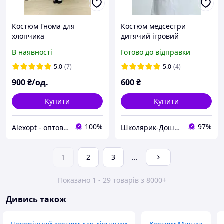
Костюм Гнома для
Костюм медсестри
хлопчика
дитячий ігровий
"Маленький лікар"/ Халат
В наявності
Готово до відправки
та шапочка медичні (6-7
років, 122-128 см) для ігор
5.0
(7)
5.0
(4)
900
₴/од.
600
₴
Купити
Купити
100%
97%
Alexopt - оптово-роздрібні продажі
Школярик-Дошколярик
1
2
3
...
Показано 1 - 29 товарів з 8000+
Дивись також