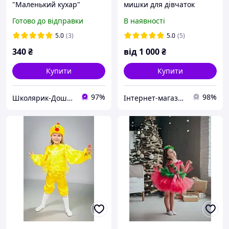
"Маленький кухар"
мишки для дівчаток
фартух та ковпак унісекс
Готово до відправки
В наявності
жовтий / Карнавальний
костюм для ігор та
5.0
(3)
5.0
(5)
фотосесій
340
₴
від
1 000
₴
Купити
Купити
97%
98%
Школярик-Дошколярик
Інтернет-магазин "Карнавал Квітів"