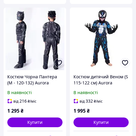
Костюм Чорна Пантера
Костюм дитячий Веном (S
(М - 120-132) Aurora
115-122 см) Aurora
Об'ємний
дитячий об'ємний VENOM
В наявності
В наявності
Сімбіот
216
332
від
₴
/міс
від
₴
/міс
1 295
₴
1 995
₴
Купити
Купити