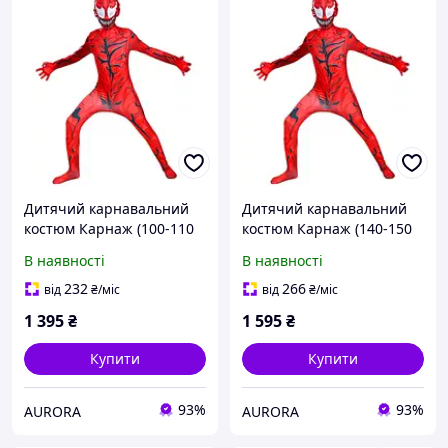
Дитячий карнавальний
Дитячий карнавальний
костюм Карнаж (100-110
костюм Карнаж (140-150
см) Carnage Marvel Aurora
см) Carnage Marvel Aurora
В наявності
В наявності
232
266
від
₴
/міс
від
₴
/міс
1 395
₴
1 595
₴
Купити
Купити
93%
93%
AURORA
AURORA