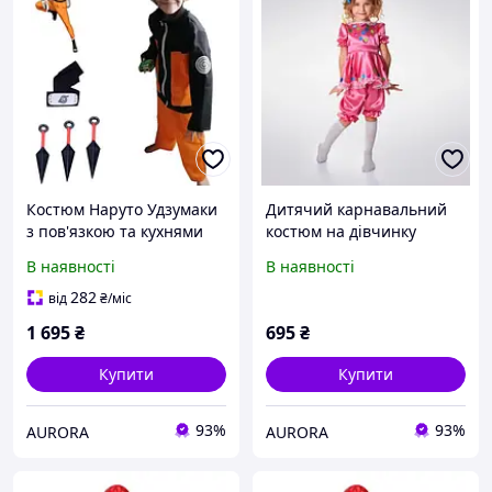
Костюм Наруто Удзумаки
Дитячий карнавальний
з пов'язкою та кухнями
костюм на дівчинку
"Naruto" Aurora (100-110
Бавовна Aurora
В наявності
В наявності
см)
282
від
₴
/міс
1 695
₴
695
₴
Купити
Купити
93%
93%
AURORA
AURORA