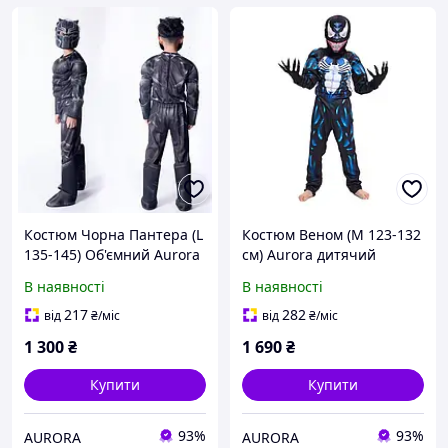
Костюм Чорна Пантера (L
Костюм Веном (М 123-132
135-145) Об'ємний Aurora
см) Aurora дитячий
об'ємний VENOM Сімбіот
В наявності
В наявності
217
282
від
₴
/міс
від
₴
/міс
1 300
₴
1 690
₴
Купити
Купити
93%
93%
AURORA
AURORA