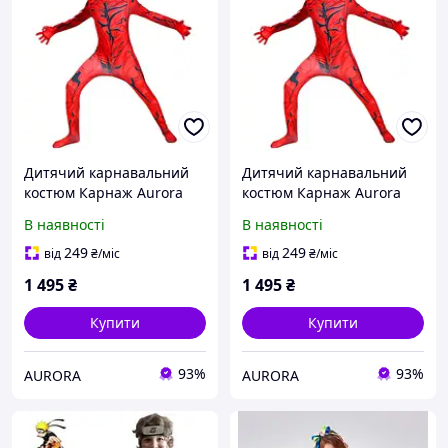
Дитячий карнавальний
Дитячий карнавальний
костюм Карнаж Aurora
костюм Карнаж Aurora
(130-140 см) Carnage
(120-130 см) "Carnage.
В наявності
В наявності
Marvel
Marvel"
249
249
від
₴
/міс
від
₴
/міс
1 495
₴
1 495
₴
Купити
Купити
93%
93%
AURORA
AURORA