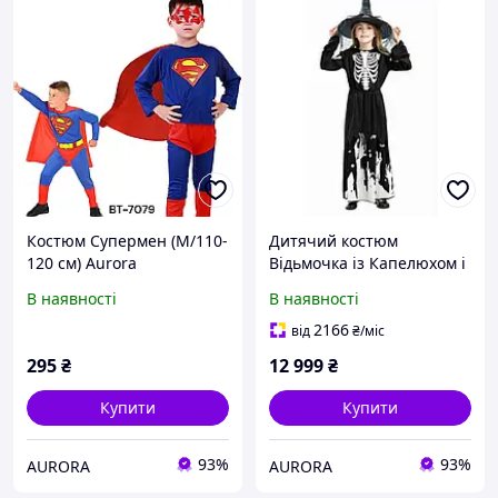
Костюм Супермен (М/110-
Дитячий костюм
120 см) Aurora
Відьмочка із Капелюхом і
люмінесцентним
В наявності
В наявності
візерунком Aurora розмір
М
2166
від
₴
/міс
295
₴
12 999
₴
Купити
Купити
93%
93%
AURORA
AURORA