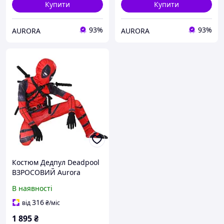
Купити
Купити
93%
93%
AURORA
AURORA
Костюм Дедпул Deadpool
ВЗРОСОВИЙ Aurora
спандекс S (180 см-190 см)
В наявності
316
від
₴
/міс
1 895
₴