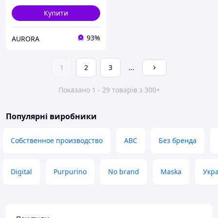
Купити
93%
AURORA
1
2
3
...
Показано 1 - 29 товарів з 300+
Популярні виробники
Собственное производство
ABC
Без бренда
Digital
Purpurino
No brand
Maska
Укр