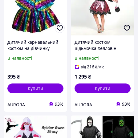
Дитячий карнавальний
Дитячий костюм
костюм на дівчинку
Відьмочка Хелловін
Aurora Райдужний
Чарівниця (130-140)
В наявності
В наявності
єдиноріг
Halloween Aurora
216
від
₴
/міс
395
₴
1 295
₴
Купити
Купити
93%
93%
AURORA
AURORA