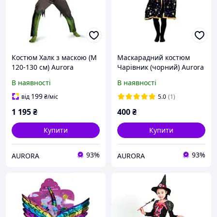
Костюм Халк з маскою (M
Маскарадний костюм
120-130 см) Aurora
Чарівник (чорний) Aurora
дитячий об'ємний
В наявності
В наявності
199
від
₴
/міс
5.0
(1)
1 195
₴
400
₴
Купити
Купити
93%
93%
AURORA
AURORA