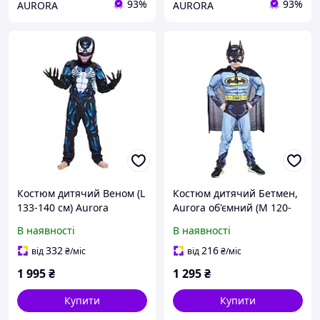
93%
93%
AURORA
AURORA
Костюм дитячий Веном (L
Костюм дитячий Бетмен,
133-140 см) Aurora
Aurora об'ємний (М 120-
дитячий об'ємний VENOM
130)
В наявності
В наявності
Сімбіот
332
216
від
₴
/міс
від
₴
/міс
1 995
₴
1 295
₴
Купити
Купити