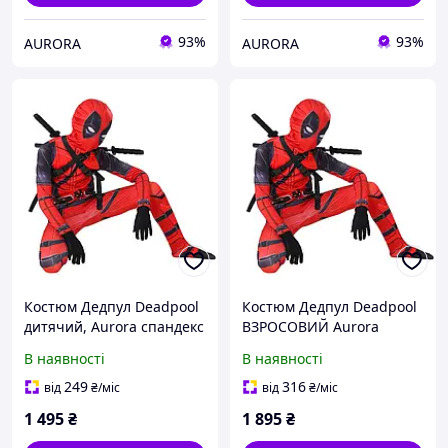
93%
93%
AURORA
AURORA
Костюм Дедпул Deadpool
Костюм Дедпул Deadpool
дитячий, Aurora спандекс
ВЗРОСОВИЙ Aurora
L (120 см-130 см)
спандекс S (170 см-180 см)
В наявності
В наявності
249
316
від
₴
/міс
від
₴
/міс
1 495
₴
1 895
₴