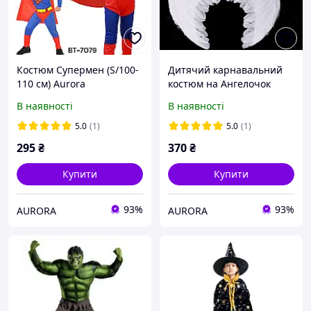
Костюм Супермен (S/100-
Дитячий карнавальний
110 см) Aurora
костюм на Ангелочок
(55*40 см) ABC Купідон
В наявності
В наявності
(крила та німб)
5.0
(1)
5.0
(1)
295
₴
370
₴
Купити
Купити
93%
93%
AURORA
AURORA