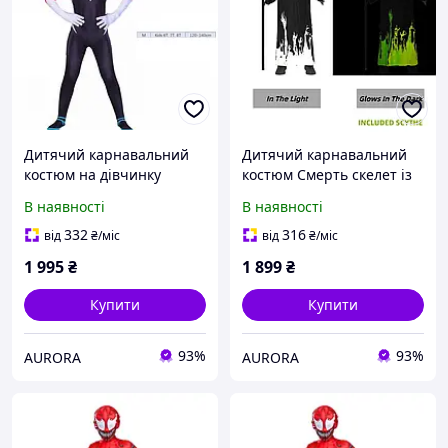
Дитячий карнавальний
Дитячий карнавальний
костюм на дівчинку
костюм Смерть скелет із
Aurora Жінка-павук Гвен
косою Aurora M (110-120
В наявності
В наявності
Стейсі, розмір М
см)
332
316
від
₴
/міс
від
₴
/міс
1 995
₴
1 899
₴
Купити
Купити
93%
93%
AURORA
AURORA