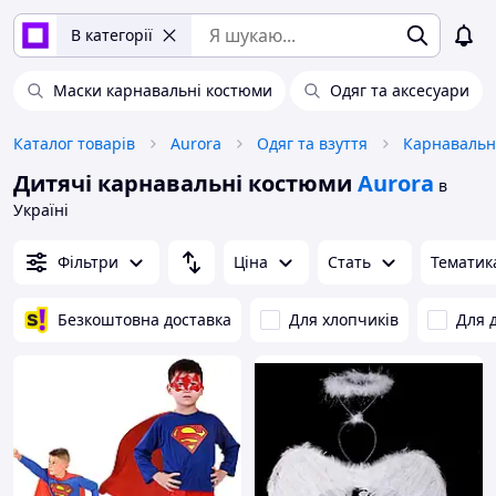
В категорії
Маски карнавальні костюми
Одяг та аксесуари
Каталог товарів
Aurora
Одяг та взуття
Карнавальн
Дитячі карнавальні костюми
Aurora
в
Україні
Фільтри
Ціна
Стать
Тематик
Безкоштовна доставка
Для хлопчиків
Для 