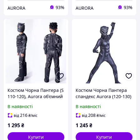
93%
93%
AURORA
AURORA
Костюм Чорна Пантера (S
Костюм Чорна Пантера
110-120), Aurora об'ємний
спандекс Aurora (120-130)
В наявності
В наявності
216
208
від
₴
/міс
від
₴
/міс
1 295
₴
1 245
₴
Купити
Купити