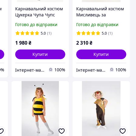
м
Карнавальний костюм
Карнавальний костюм
Цукерка Чупа Чупс
Мисливець за
зелений
привидами для
Готово до відправки
Готово до відправки
дівчинки
5.0
(1)
5.0
(1)
1 980
₴
2 310
₴
Купити
Купити
0%
100%
100%
Інтернет-магазин «Дитяча мода «Сашка». Сучасний шкільний одяг і карнавальні костюми від виробника.
Інтернет-магазин «Дитяча мода «Сашка». Сучасний шкільний одяг і карнавальні костюми від виробника.