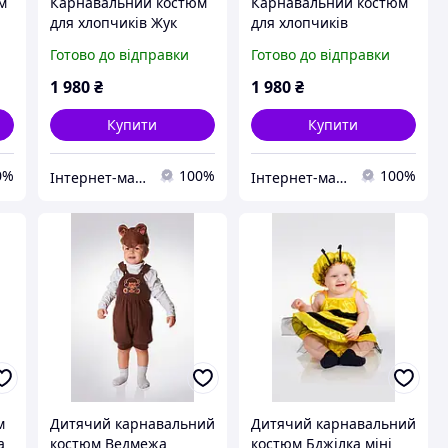
м
Карнавальний костюм
Карнавальний костюм
для хлопчиків Жук
для хлопчиків
Світлячок
Готово до відправки
Готово до відправки
1 980
₴
1 980
₴
Купити
Купити
0%
100%
100%
Інтернет-магазин «Дитяча мода «Сашка». Сучасний шкільний одяг і карнавальні костюми від виробника.
Інтернет-магазин «Дитяча мода «Сашка». Сучасний шкільний одяг і карнавальні костюми від виробника.
м
Дитячий карнавальний
Дитячий карнавальний
а
костюм Ведмежа
костюм Бджілка міні