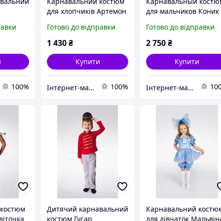
авальний
Карнавальний костюм
Карнавальный костю
р
для хлопчиків Артемон
для мальчиков Коник
равки
Готово до відправки
Готово до відправки
1 430
₴
2 750
₴
и
Купити
Купити
100%
100%
10
Інтернет-магазин «Дитяча мода «Сашка». Сучасний шкільний одяг і карнавальні костюми від виробника.
Інтернет-магазин «Дитяча мода «Сашка». Сучасний шкільний одяг і карнавальні костюми від виробника.
 костюм
Дитячий карнавальний
Карнавальний костю
віточка
костюм Гусар
для дівчаток Мальвін