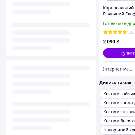
Карнавальний
Різдвяний Ельф
дівчинки
Готово до відп
5.0
2 090
₴
Купит
Інтернет-магазин «Дитяча мода «Сашка». Сучасний шкільний одяг і карнавальні костюми від виробника.
Дивись також
Костюм снігов
Костюм білочк