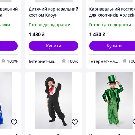
авальний
Дитячий карнавальний
Карнавальний костю
а
костюм Клоун
для хлопчиків Арлекі
равки
Готово до відправки
Готово до відправки
1 430
₴
1 430
₴
и
Купити
Купити
100%
100%
10
Інтернет-магазин «Дитяча мода «Сашка». Сучасний шкільний одяг і карнавальні костюми від виробника.
Інтернет-магазин «Дитяча мода «Сашка». Сучасний шкільний одяг і карнавальні костюми від виробника.