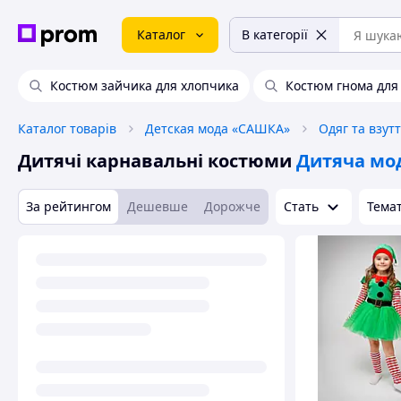
Каталог
В категорії
Костюм зайчика для хлопчика
Костюм гнома для
Каталог товарів
Детская мода «САШКА»
Одяг та взут
Дитячі карнавальні костюми
Дитяча мо
За рейтингом
Дешевше
Дорожче
Стать
Тема