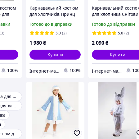
 костюм
Карнавальний костюм
Карнавальний костю
 для
для хлопчиків Принц
для хлопчика Снігови
равки
Готово до відправки
Готово до відправки
(3)
5.0
(2)
5.0
(2)
1 980
₴
2 090
₴
и
Купити
Купити
100%
100%
10
Інтернет-магазин «Дитяча мода «Сашка». Сучасний шкільний одяг і карнавальні костюми від виробника.
Інтернет-магазин «Дитяча мода «Сашка». Сучасний шкільний одяг і карнавальні костюми від виробника.
Костюм зайчика для хлопчика
Костюм гнома для хлопчика
ика
а
Новорічний костюм для дівчинки