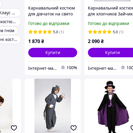
Карнавальний костюм
Карнавальний костю
Костюм Санта Клаус дитячий
для дівчаток на свято
для хлопчиків Зайчик
Снігуронька
Карнавальний костюм пінгвіна
Готово до відправки
Готово до відправки
м гном
5.0
(1)
5.0
(1)
Дитячі новорічні костюми
1 870
₴
2 090
₴
Купити
Купити
100%
10
Інтернет-магазин «Дитяча мода «Сашка». Сучасний шкільний одяг і карнавальні костюми від виробника.
Інтернет-магазин «Дитяча мода «Сашка». Сучасний шкільний одяг і карнавальні костюми від виробника.