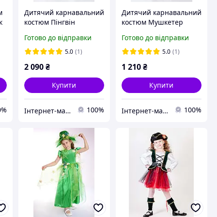
м
Дитячий карнавальний
Дитячий карнавальний
к
костюм Пінгвін
костюм Мушкетер
Готово до відправки
Готово до відправки
5.0
(1)
5.0
(1)
2 090
₴
1 210
₴
Купити
Купити
0%
100%
100%
Інтернет-магазин «Дитяча мода «Сашка». Сучасний шкільний одяг і карнавальні костюми від виробника.
Інтернет-магазин «Дитяча мода «Сашка». Сучасний шкільний одяг і карнавальні костюми від виробника.