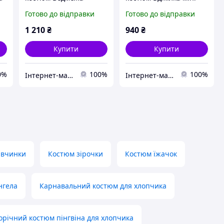
Готово до відправки
Готово до відправки
1 210
₴
940
₴
Купити
Купити
0%
100%
100%
Інтернет-магазин «Дитяча мода «Сашка». Сучасний шкільний одяг і карнавальні костюми від виробника.
Інтернет-магазин «Дитяча мода «Сашка». Сучасний шкільний одяг і карнавальні костюми від виробника.
івчинки
Костюм зірочки
Костюм їжачок
нгела
Карнавальний костюм для хлопчика
орічний костюм пінгвіна для хлопчика