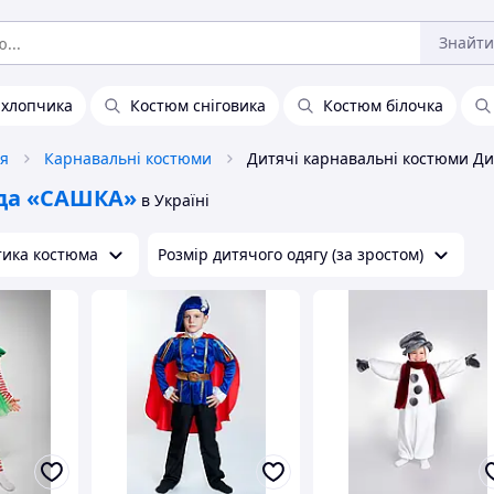
Знайти
 хлопчика
Костюм сніговика
Костюм білочка
тя
Карнавальні костюми
да «САШКА»
в Україні
тика костюма
Розмір дитячого одягу (за зростом)