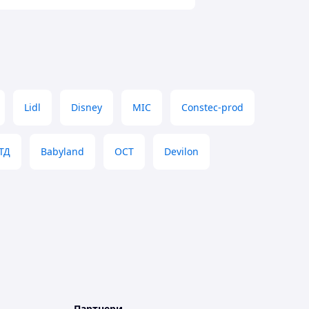
Lidl
Disney
MIC
Constec-prod
ТД
Babyland
ОСТ
Devilon
Партнери