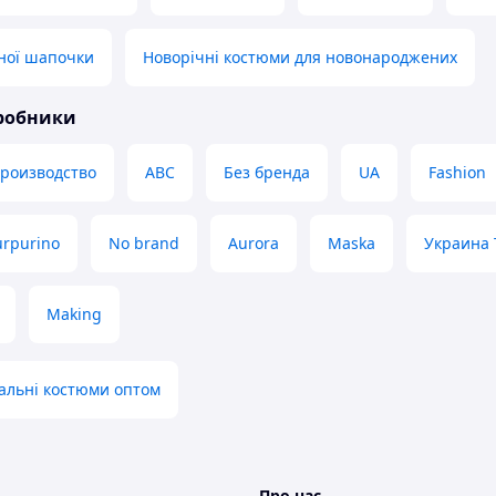
ної шапочки
Новорічні костюми для новонароджених
иробники
производство
ABC
Без бренда
UA
Fashion
urpurino
No brand
Aurora
Maska
Украина 
Making
альні костюми оптом
Про нас