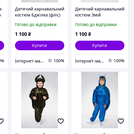
м
Дитячий карнавальний
Дитячий карнавальний
н
костюм Бджілка (фліс)
костюм Змій
Готово до відправки
Готово до відправки
1 100
₴
1 100
₴
Купити
Купити
0%
100%
100%
Інтернет-магазин «Дитяча мода «Сашка». Сучасний шкільний одяг і карнавальні костюми від виробника.
Інтернет-магазин «Дитяча мода «Сашка». Сучасний шкільний одяг і карнавальні костюми від виробника.