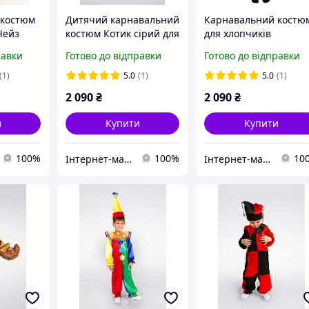
 костюм
Дитячий карнавальний
Карнавальний костю
Чейз
костюм Котик сірий для
для хлопчиків
хлопчика
Фокусник
равки
Готово до відправки
Готово до відправки
(1)
5.0
(1)
5.0
(1)
2 090
₴
2 090
₴
и
Купити
Купити
100%
100%
10
Інтернет-магазин «Дитяча мода «Сашка». Сучасний шкільний одяг і карнавальні костюми від виробника.
Інтернет-магазин «Дитяча мода «Сашка». Сучасний шкільний одяг і карнавальні костюми від виробника.