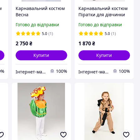
м
Карнавальний костюм
Карнавальний костюм
Весна
Піратки для дівчинки
Готово до відправки
Готово до відправки
5.0
(1)
5.0
(1)
2 750
₴
1 870
₴
Купити
Купити
0%
100%
100%
Інтернет-магазин «Дитяча мода «Сашка». Сучасний шкільний одяг і карнавальні костюми від виробника.
Інтернет-магазин «Дитяча мода «Сашка». Сучасний шкільний одяг і карнавальні костюми від виробника.