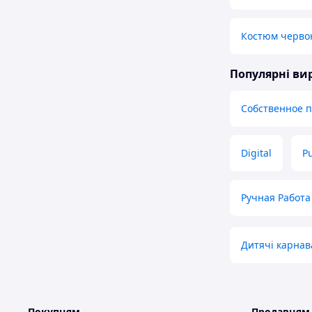
Костюм черво
Популярні в
Собственное 
Digital
P
Ручная Работа
Дитячі карнав
Покупцям
Продавцям