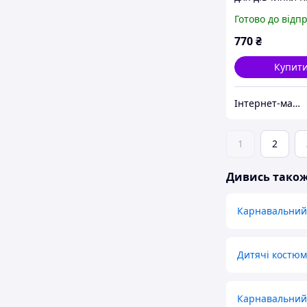
Ромашка
Готово до відп
770
₴
Купит
Інтернет-магазин «Дитяча мода «Сашка». Сучасний шкільний одяг і карнавальні костюми від виробника.
1
2
Дивись тако
Карнавальний
Дитячі костю
Карнавальний