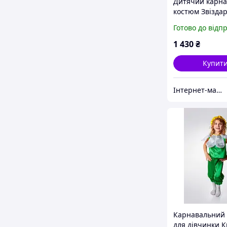
Дитячий карн
костюм Звізда
Готово до відп
1 430
₴
Купит
Інтернет-магазин «Дитяча мода «Сашка». Сучасний шкільний одяг і карнавальні костюми від виробника.
Карнавальний
для дівчинки К