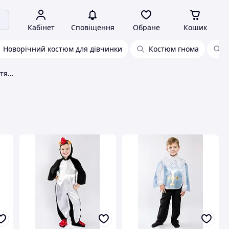
Кабінет
Сповіщення
Обране
Кошик
Новорічний костюм для дівчинки
Костюм гнома
Дитячі карнавальні костюми Дитяча мода «САШКА»