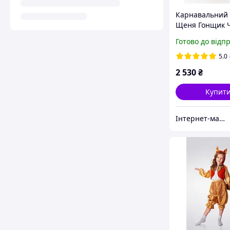
Карнавальний
Щеня Гонщик 
Готово до відп
5.0
2 530
₴
Купит
Інтернет-магазин «Дитяча мода «Сашка». Сучасний шкільний одяг і карнавальні костюми від виробника.