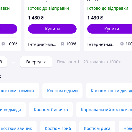
равки
Готово до відправки
Готово до відправки
1 430
₴
1 430
₴
и
Купити
Купити
100%
100%
10
Інтернет-магазин «Дитяча мода «Сашка». Сучасний шкільний одяг і карнавальні костюми від виробника.
Інтернет-магазин «Дитяча мода «Сашка». Сучасний шкільний одяг і карнавальні костюми від виробника.
3
...
Вперед
Показано 1 - 29 товарів з 1000+
ж
 костюм гномика
Костюм відьми
Костюм кішки для д
ми ведмедя
Костюм Лисичка
Карнавальний костюм а
 костюм зайчик
Костюм гриб
Костюм риса
Нов