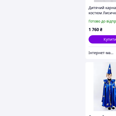
Дитячий карн
костюм Лисичк
Готово до відп
1 760
₴
Купит
Інтернет-магазин «Дитяча мода «Сашка». Сучасний шкільний одяг і карнавальні костюми від виробника.