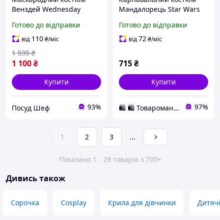
Венздей Wednesday
Мандалорець Star Wars
14015 150 см ID 4676963
Rubie дитячий для
Готово до відправки
Готово до відправки
хлопчика на ранок та
свято з поліестеру
110
72
від
₴
/міс
від
₴
/міс
1 595
₴
1 100
₴
715
₴
Купити
Купити
93%
97%
Посуд Шеф
🛍️ 🛍️ Товароманія 🛍️ 🛍️
1
2
3
...
Показано 1 - 29 товарів з 700+
Дивись також
Сорочка
Cosplay
Крила для дівчинки
Дитяч