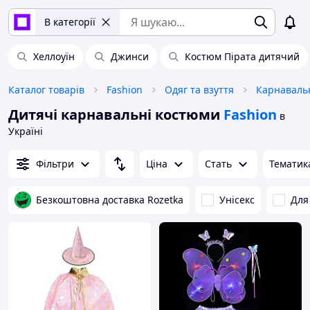
В категорії
Хеллоуїн
Джинси
Костюм Пірата дитячий
Каталог товарів
Fashion
Одяг та взуття
Карнаваль
Дитячі карнавальні костюми
Fashion
в
Україні
Фільтри
Ціна
Стать
Тематик
Безкоштовна доставка Rozetka
Унісекс
Для