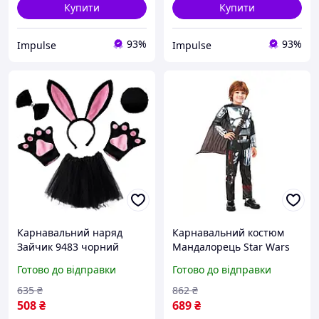
Купити
Купити
93%
93%
Impulse
Impulse
Карнавальний наряд
Карнавальний костюм
Зайчик 9483 чорний
Мандалорець Star Wars
impulse
The Mandalorian Rubie
Готово до відправки
Готово до відправки
9503 S barca
635
₴
862
₴
508
₴
689
₴