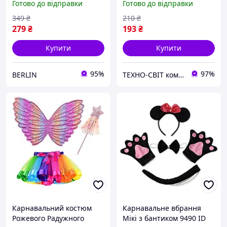
Готово до відправки
Готово до відправки
349
₴
210
₴
279
₴
193
₴
Купити
Купити
95%
97%
BERLIN
ТЕХНО-СВІТ компьютерна техніка, мобільні аксесуари, електронна техніка та багато іншого.
Карнавальний костюм
Карнавальне вбрання
Рожевого Радужного
Мікі з бантиком 9490 ID