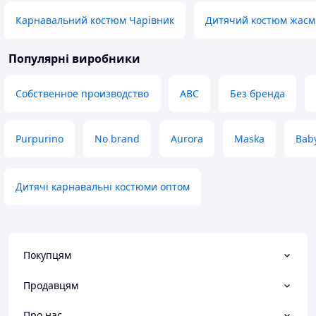
Карнавальний костюм Чарівник
Дитячий костюм жас
Популярні виробники
Собственное производство
ABC
Без бренда
Purpurino
No brand
Aurora
Maska
Bab
Дитячі карнавальні костюми оптом
Покупцям
Продавцям
Про нас