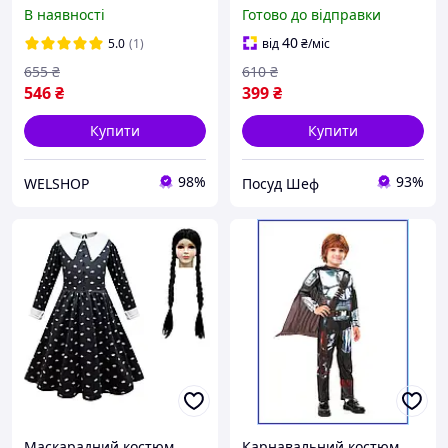
Метелика 9492, матеріал
4506216
В наявності
Готово до відправки
- поліестер, 3 предмети,
костюм для дітей.
40
5.0
(1)
від
₴
/міс
655
₴
610
₴
546
₴
399
₴
Купити
Купити
98%
93%
WELSHOP
Посуд Шеф
Маскарадний костюм
Карнавальний костюм