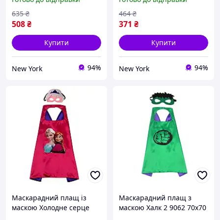
newyork
635
₴
464
₴
508
₴
371
₴
Купити
Купити
94%
94%
New York
New York
Маскарадний плащ із
Маскарадний плащ з
маскою Холодне серце
маскою Халк 2 9062 70х70
14092 70х70 см berlin
см