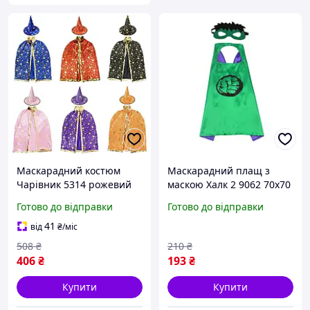
Маскарадний костюм
Маскарадний плащ з
Чарівник 5314 рожевий
маскою Халк 2 9062 70х70
mars
см
Готово до відправки
Готово до відправки
41
від
₴
/міс
508
₴
210
₴
406
₴
193
₴
Купити
Купити