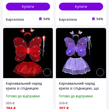
Купити
Купити
94%
94%
Барселона
Барселона
Карнавальний наряд
Карнавальний наряд
крила зі спідницею
крила зі спідницею, що
Метелик 9090 червоний
світиться Метелик 9083
Готово до відправки
Готово до відправки
barca
фіолетовий barca
355
₴
378
₴
284
₴
302
₴