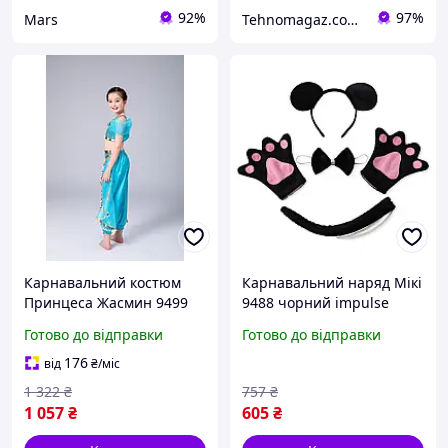
92%
97%
Mars
Tehnomagaz.com.ua - це передовий інтернет-магазин, спеціалізуючийся на продажу техніки
Карнавальний костюм
Карнавальний наряд Мікі
Принцеса Жасмин 9499
9488 чорний impulse
110 см impulse
Готово до відправки
Готово до відправки
176
від
₴
/міс
1 322
₴
757
₴
1 057
₴
605
₴