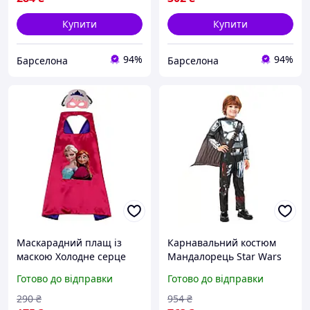
Купити
Купити
94%
94%
Барселона
Барселона
Маскарадний плащ із
Карнавальний костюм
маскою Холодне серце
Мандалорець Star Wars
14092 70х70 см 4687275
The Mandalorian Rubie
Готово до відправки
Готово до відправки
9503 S newyork
290
₴
954
₴