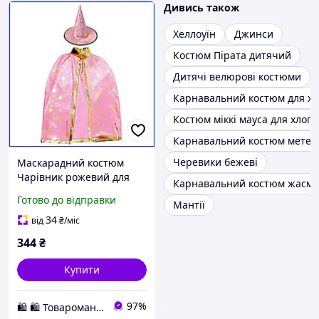
Дивись також
Хеллоуїн
Джинси
Костюм Пірата дитячий
Дитячі велюрові костюми
Карнавальний костюм для х
Костюм міккі мауса для хлоп
Карнавальний костюм метел
Черевики бежеві
Маскарадний костюм
Чарівник рожевий для
Карнавальний костюм жасм
дівчинки на ранок
Готово до відправки
Мантії
дитячий плащ та
капелюх ковпак набір 2
34
від
₴
/міс
предмети
344
₴
Купити
97%
🛍️ 🛍️ Товароманія 🛍️ 🛍️