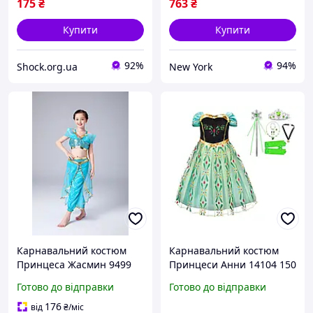
175
₴
763
₴
Купити
Купити
92%
94%
Shock.org.ua
New York
Карнавальний костюм
Карнавальний костюм
Принцеса Жасмин 9499
Принцеси Анни 14104 150
110 см newyork
см newyork
Готово до відправки
Готово до відправки
176
від
₴
/міс