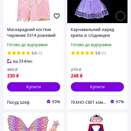
Маскарадний костюм
Карнавальний наряд
Чарівник 5314 рожевий
крила зі спідницею
ID 4214095
світиться Метелик 9083
Готово до відправки
Готово до відправки
фіолетовий
5.0
(1)
5.0
(1)
33
від
₴
/міс
480
₴
270
₴
330
₴
248
₴
Купити
Купити
93%
97%
Посуд Шеф
ТЕХНО-СВІТ компьютерна техніка, мобільні аксесуари, електронна техніка та багато іншого.