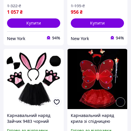
1 322
₴
1 195
₴
1 057
₴
956
₴
Купити
Купити
94%
94%
New York
New York
Карнавальний наряд
Карнавальний наряд
Зайчик 9483 чорний
крила зі спідницею
newyork
Метелик 9090 червоний
Готово до відправки
Готово до відправки