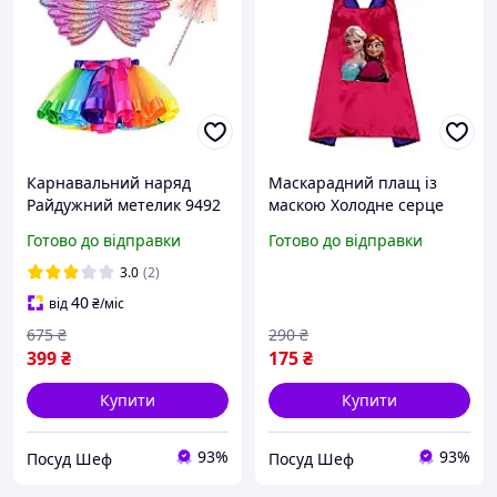
Карнавальний наряд
Маскарадний плащ із
Райдужний метелик 9492
маскою Холодне серце
рожевий ID 4506218
14092 70х70 см ID
Готово до відправки
Готово до відправки
4687275
3.0
(2)
40
від
₴
/міс
675
₴
290
₴
399
₴
175
₴
Купити
Купити
93%
93%
Посуд Шеф
Посуд Шеф