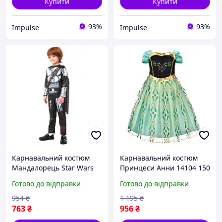
Купити
Купити
93%
93%
Impulse
Impulse
Карнавальний костюм
Карнавальний костюм
Мандалорець Star Wars
Принцеси Анни 14104 150
The Mandalorian Rubie
см impulse
Готово до відправки
Готово до відправки
9503 S impulse
954
₴
1 195
₴
763
₴
956
₴