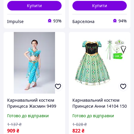
Купити
Купити
93%
94%
Impulse
Барселона
Карнавальний костюм
Карнавальний костюм
Принцеса Жасмин 9499
Принцеси Анни 14104 150
110 см barca
см barca
Готово до відправки
Готово до відправки
1 137
₴
1 028
₴
909
₴
822
₴