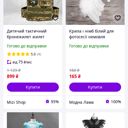
Дитячий тактичний
Крила і німб білий для
бронежилет жилет
фотосесії немовля
розвантаження камуфляж
Готово до відправки
Готово до відправки
піксель ЗСУ з нашивками
для хлопчиків ігровий
5.0
(4)
липучками кишенями
75
від
₴
/міс
дитяча
1 129
₴
180
₴
899
₴
165
₴
Купити
Купити
95%
100%
Mizi Shop
Модна Лама