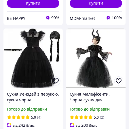
Купити
Купити
99%
100%
BE HAPPY
MDM-market
Сукня Уенздей з перукою,
Сукня Малефісенти.
сукня чорна
Чорна сукня для
карнавальна. Сукня для
дівчинки. Сукня
Готово до відправки
Готово до відправки
дівчинки.
тематична, карнавальна,
новорічна. Костюм на
5.0
(4)
5.0
(2)
Хеллоуін.
242
200
від
₴
/міс
від
₴
/міс