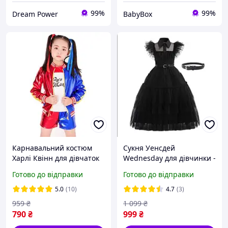
99%
99%
Dream Power
BabyBox
Карнавальний костюм
Сукня Уенсдей
Харлі Квінн для дівчаток
Wednesday для дівчинки -
6 в 1 Harley Quinn | зріст
карнавальний костюм,
Готово до відправки
Готово до відправки
95 145 см | дитячий
образ на Хелловін та
костюм на свято, ранок,
свято
5.0
(10)
4.7
(3)
Геловін
959
₴
1 099
₴
790
₴
999
₴