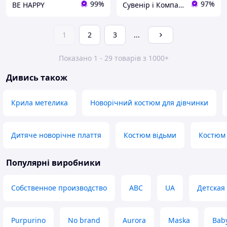
99%
97%
BE HAPPY
Сувенір і Компанія
1
2
3
...
Показано 1 - 29 товарів з 1000+
Дивись також
Крила метелика
Новорічний костюм для дівчинки
Дитяче новорічне плаття
Костюм відьми
Костюм
Популярні виробники
Собственное производство
ABC
UA
Детская
Purpurino
No brand
Aurora
Maska
Bab