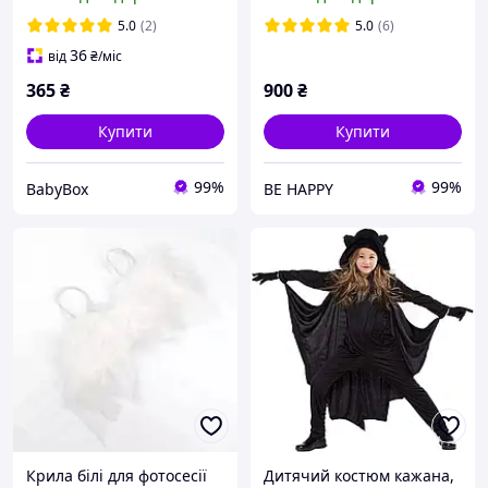
комбінезон і маска з
підсвіткою Marvel на
5.0
(2)
5.0
(6)
зріст 95-145 см
36
від
₴
/міс
365
₴
900
₴
Купити
Купити
99%
99%
BabyBox
BE HAPPY
Крила білі для фотосесії
Дитячий костюм кажана,