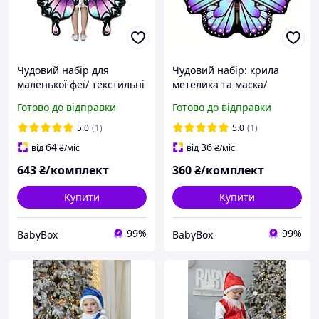
Чудовий набір для
Чудовий набір: крила
маленької феї/ текстильні
метелика та маска/
крила метелика/ дитячий
дитячий набір "Метелик"/
Готово до відправки
Готово до відправки
набір :крила та обідок
яскравий набір з крилами
метелика та маскою
5.0
(1)
5.0
(1)
64
36
від
₴
/міс
від
₴
/міс
643
₴/комплект
360
₴/комплект
Купити
Купити
99%
99%
BabyBox
BabyBox