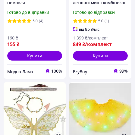
немовля
летючої миші комбінезон
з капюшоном крилами
Готово до відправки
Готово до відправки
печатками для Хеловіну
карнавалу ранковий на
5.0
(4)
5.0
(1)
115-130см 6-9років
85
від
₴
/міс
160
₴
1 399
₴/комплект
155
₴
849
₴/комплект
Купити
Купити
100%
99%
Модна Лама
EzyBuy