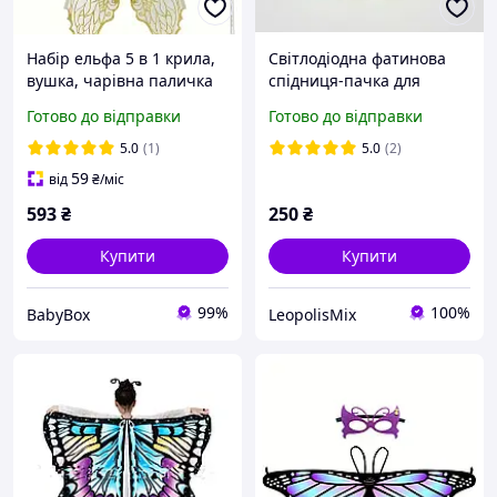
Набір ельфа 5 в 1 крила,
Світлодіодна фатинова
вушка, чарівна паличка
спідниця-пачка для
та аксесуари для волосся,
дівчаток
Готово до відправки
Готово до відправки
біло-золотистий
5.0
(1)
5.0
(2)
59
від
₴
/міс
593
₴
250
₴
Купити
Купити
99%
100%
BabyBox
LeopolisMix