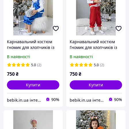
Карнавальний костюм
Карнавальний костюм
гномик для хлопчиків із
Гномик для хлопчиків із
атласу синього кольору з
червоного атласу з
В наявності
В наявності
бородою р.98-140
бородою р.98-140
5.0
(2)
5.0
(2)
750
₴
750
₴
Купити
Купити
90%
90%
bebik.in.ua інтернет магазин дитячих товарів
bebik.in.ua інтернет магазин дитячих товарів