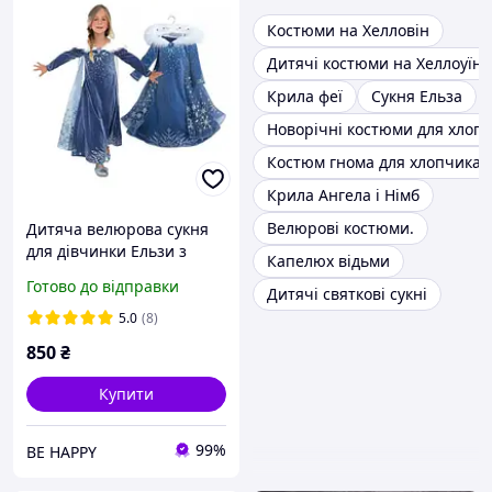
Костюми на Хелловін
Дитячі костюми на Хеллоуїн
Крила феї
Сукня Ельза
Новорічні костюми для хлопч
Костюм гнома для хлопчика
Крила Ангела і Німб
Велюрові костюми.
Дитяча велюрова сукня
для дівчинки Ельзи з
Капелюх відьми
хутром | Крижане серце
Готово до відправки
Дитячі святкові сукні
Frozen (розміри 110 120)
5.0
(8)
850
₴
Купити
99%
BE HAPPY