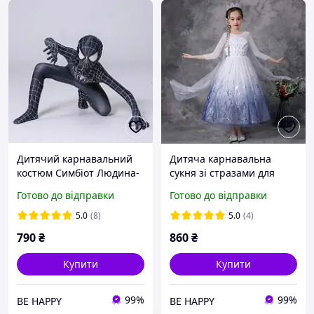
Дитячий карнавальний
Дитяча карнавальна
костюм Симбіот Людина-
сукня зі стразами для
Павук чорний
дівчинки Ельзи фроузен
Готово до відправки
Готово до відправки
(Спайдермен) комбінезон
зі шлейфом на зріст 100-
+ маска, розміри 100 160
150 см біле
5.0
(8)
5.0
(4)
790
₴
860
₴
Купити
Купити
99%
99%
BE HAPPY
BE HAPPY