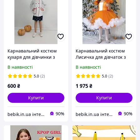
Карнавальний костюм
Карнавальний костюм
кухаря для дівчинки з
Лисичка для дівчаток з
білого габардину р. 110-
помаранчевого атласу та
В наявності
В наявності
128
фатину з вушками та
хвостом р.98-140
5.0
(2)
5.0
(2)
600
₴
1 975
₴
Купити
Купити
90%
90%
bebik.in.ua інтернет магазин дитячих товарів
bebik.in.ua інтернет магазин дитячих товарів