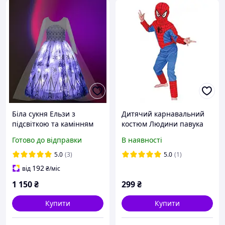
Біла сукня Ельзи з
Дитячий карнавальний
підсвіткою та камінням
костюм Людини павука
карнавальний костюм
Готово до відправки
В наявності
принцеси Frozen /
Холодне серце для дітей
5.0
(3)
5.0
(1)
р. 110-140 см
192
від
₴
/міс
1 150
₴
299
₴
Купити
Купити