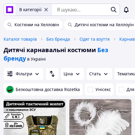
В категорії
Костюми на Хелловін
Дитячі костюми на Хеллоуїн
Каталог товарів
Без бренда
Одяг та взуття
Карнав
Дитячі карнавальні костюми
Без
бренду
в Україні
Фільтри
Ціна
Стать
Тематик
Безкоштовна доставка Rozetka
Унісекс
Для