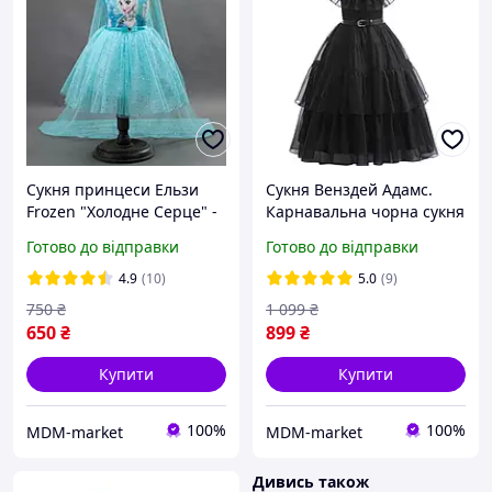
Сукня принцеси Ельзи
Сукня Венздей Адамс.
Frozen "Холодне Серце" -
Карнавальна чорна сукня
святкова, карнавальна,
на свято, фотосесію
Готово до відправки
Готово до відправки
новорічна на фотосесію
4.9
(10)
5.0
(9)
750
₴
1 099
₴
650
₴
899
₴
Купити
Купити
100%
100%
MDM-market
MDM-market
Дивись також