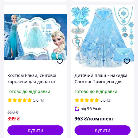
Костюм Ельзи, снігової
Дитячий плащ - накидка
королеви для дівчаток
Сніжної Принцеси для
комплект 9 предметів із
дівчинки 5 7 років
Готово до відправки
Готово до відправки
плащом, короною й
блакитний
аксесуарами
5.0
(6)
5.0
(2)
96
від
₴
/міс
590
₴
399
₴
963
₴/комплект
Купити
Купити