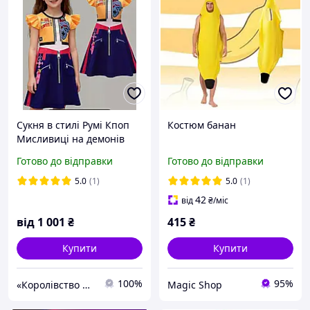
Сукня в стилі Румі Кпоп
Костюм банан
Мисливиці на демонів
KPop Demon Hunters
Готово до відправки
Готово до відправки
5.0
(1)
5.0
(1)
42
від
₴
/міс
від
1 001
₴
415
₴
Купити
Купити
100%
95%
«Королівство принцес Валерії»
Magiс Shop