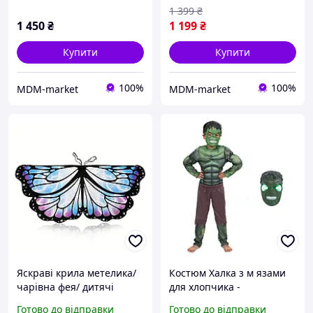
1 399
₴
1 450
₴
1 199
₴
Купити
Купити
100%
100%
MDM-market
MDM-market
Яскраві крила метелика/
Костюм Халка з м язами
чарівна фея/ дитячі
для хлопчика -
крила метелика
супергеройський
Готово до відправки
Готово до відправки