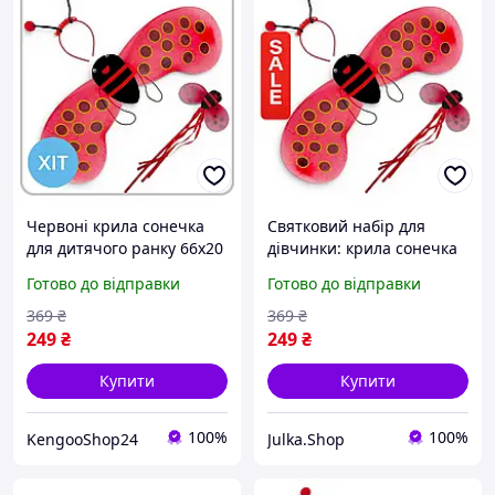
Червоні крила сонечка
Святковий набір для
для дитячого ранку 66x20
дівчинки: крила сонечка
см з обідком-вусиками
червоні та обруч з
Готово до відправки
Готово до відправки
вусиками 66x20 см
369
₴
369
₴
249
₴
249
₴
Купити
Купити
100%
100%
KengooShop24
Julka.Shop