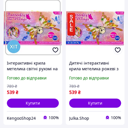
Інтерактивні крила
Дитячі інтерактивні
метелика світні рухомі на
крила метелика рожеві з
батарейках зі звуком
рухом світлом і звуком що
Готово до відправки
Готово до відправки
рожеві для костюма феї
працюють на батарейках
789
₴
789
₴
539
₴
539
₴
Купити
Купити
100%
100%
KengooShop24
Julka.Shop