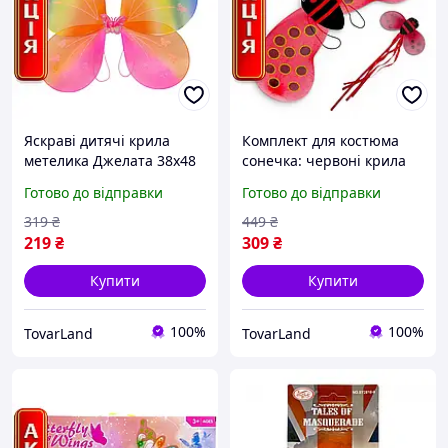
Яскраві дитячі крила
Комплект для костюма
метелика Джелата 38x48
сонечка: червоні крила
см з райдужними
66x20 см та обруч з
Готово до відправки
Готово до відправки
блискітками для
ріжками для дівчинки
святкового костюма
319
₴
449
₴
дівчаток
219
₴
309
₴
Купити
Купити
100%
100%
TovarLand
TovarLand