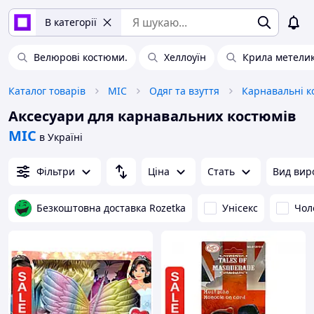
В категорії
Велюрові костюми.
Хеллоуїн
Крила метели
Каталог товарів
MIC
Одяг та взуття
Карнавальні 
Аксесуари для карнавальних костюмів
MIC
в Україні
Фільтри
Ціна
Стать
Вид вир
Безкоштовна доставка Rozetka
Унісекс
Чол