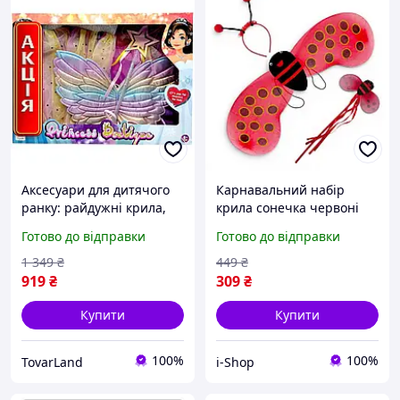
Аксесуари для дитячого
Карнавальний набір
ранку: райдужні крила,
крила сонечка червоні
чарівна спідниця та
66x20 см з обідком
Готово до відправки
Готово до відправки
паличка для образу феї.
вусиками дитячий для
дівчинки на ранок
1 349
₴
449
₴
919
₴
309
₴
Купити
Купити
100%
100%
TovarLand
i-Shop