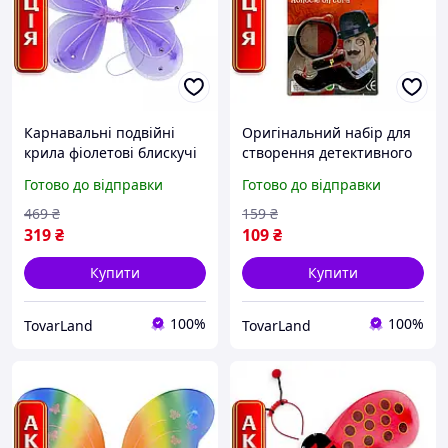
Карнавальні подвійні
Оригінальний набір для
крила фіолетові блискучі
створення детективного
яскраві дитячі для
стилю: вуса та монокль
Готово до відправки
Готово до відправки
дівчинки феї метелика
для перевтілення на
MIC на резинці
свято
469
₴
159
₴
319
₴
109
₴
Купити
Купити
100%
100%
TovarLand
TovarLand