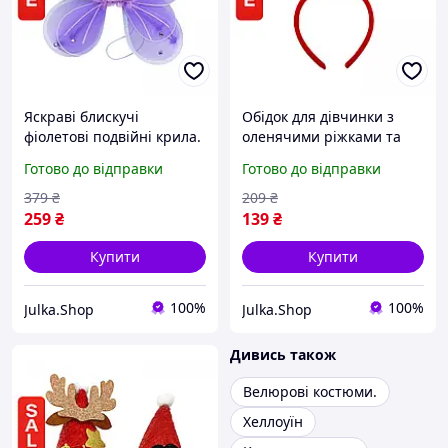
Яскраві блискучі
Обідок для дівчинки з
фіолетові подвійні крила.
оленячими ріжками та
Ідеально підійдуть для
дзвіночками червоний 24
Готово до відправки
Готово до відправки
створення образу феї чи
см святковий новорічний
метелика для дівчинки.
аксесуар
379
₴
209
₴
259
₴
139
₴
Купити
Купити
100%
100%
Julka.Shop
Julka.Shop
Дивись також
Велюрові костюми.
Хеллоуїн