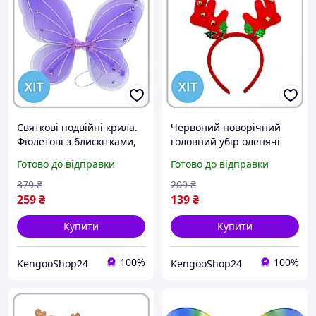
Святкові подвійні крила.
Червоний новорічний
Фіолетові з блискітками,
головний убір оленячі
яскраві. Зручно
ріжки з дзвіночками 24
Готово до відправки
Готово до відправки
кріпляться на гумці для
см для карнавального
дівчинки.
образу
379
₴
209
₴
259
₴
139
₴
Купити
Купити
100%
100%
KengooShop24
KengooShop24