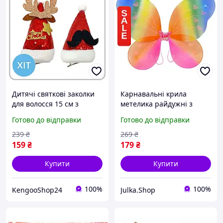
Дитячі святкові заколки
Карнавальні крила
для волосся 15 см з
метелика райдужні з
паєтками два види: олень
блискітками 38x48 см
Готово до відправки
Готово до відправки
та вуса Діда Мороза
дитячі для дівчинки
Джелата MIC для костюма
239
₴
269
₴
та свята
159
₴
179
₴
Купити
Купити
100%
100%
KengooShop24
Julka.Shop