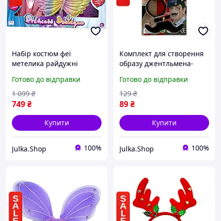
Набір костюм феї
Комплект для створення
метелика райдужні
образу джентльмена-
блискучі крила спідниця
сищика з вусами та
Готово до відправки
Готово до відправки
паличка для дівчинки на
моноклем для тематичної
ранок Princess Boutique
вечірки
1 099
₴
129
₴
749
₴
89
₴
Купити
Купити
100%
100%
Julka.Shop
Julka.Shop