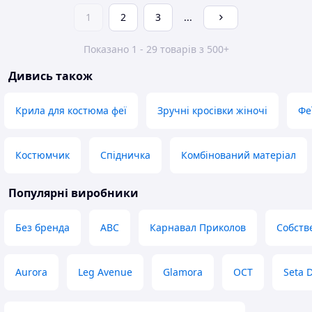
1
2
3
...
Показано 1 - 29 товарів з 500+
Дивись також
Крила для костюма феї
Зручні кросівки жіночі
Фе
Костюмчик
Спідничка
Комбінований матеріал
Популярні виробники
Без бренда
ABC
Карнавал Приколов
Собств
Aurora
Leg Avenue
Glamora
ОСТ
Seta 