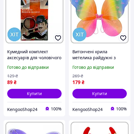
Кумедний комплект
Витончені крила
аксесуарів для чоловічого
метелика райдужні з
образу: монокль та вуса
блискітками Джелата
Готово до відправки
Готово до відправки
для веселого маскараду
38x48 см для створення
яскравого карнавального
129
₴
269
₴
образу дівчинці
89
₴
179
₴
Купити
Купити
100%
100%
KengooShop24
KengooShop24