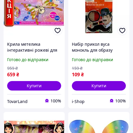
Крила метелика
Набір прикол вуса
інтерактивні рожеві для
монокль для образу
феї світяться рухаються
джентльмена детектива
Готово до відправки
Готово до відправки
видають звуки живляться
для вечірки маскараду
від батарейок
подарунок чоловікові
959
₴
159
₴
659
₴
109
₴
Купити
Купити
100%
100%
TovarLand
i-Shop