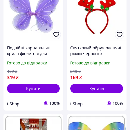
Подвійні карнавальні
Святковий обруч оленячі
крила фіолетові для
ріжки червоні з
дівчинки. Чудовий
дзвіночками для дівчинки
Готово до відправки
Готово до відправки
аксесуар для дитячих
24 см новорічний
свят та ранків.
карнавальний
469
₴
249
₴
319
₴
169
₴
Купити
Купити
100%
100%
i-Shop
i-Shop