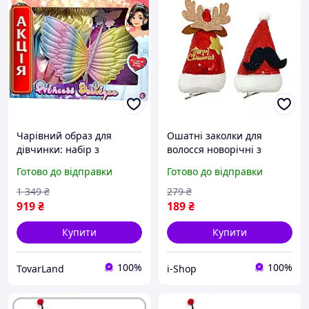
Чарівний образ для
Ошатні заколки для
дівчинки: набір з
волосся новорічні з
веселковими блискучими
паєтками 15 см для
Готово до відправки
Готово до відправки
крилами, спідницею та
дівчаток в наборі олень
паличкою на ранок
та вуса Санти
1 349
₴
279
₴
919
₴
189
₴
Купити
Купити
100%
100%
TovarLand
i-Shop