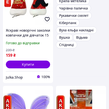
Крила метелика
Чарівна паличка
Рукавички скелет
Кіберпанк
Вуха ельфа накладні
Яскраві новорічні заколки
ковпачки для дівчаток 15
Вушка
Відьма
см з блискучими
Готово до відправки
Спідниці
паєтками у вигляді оленя
та вусів
239
₴
159
₴
Купити
100%
Julka.Shop