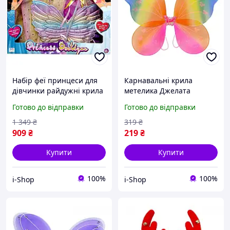
Набір феї принцеси для
Карнавальні крила
дівчинки райдужні крила
метелика Джелата
спідниця паличка
райдужні з блискітками
Готово до відправки
Готово до відправки
аксесуари для свята
38x48 см для дівчаток на
ранку
дитяче свято та
1 349
₴
319
₴
костюмований захід
909
₴
219
₴
Купити
Купити
100%
100%
i-Shop
i-Shop