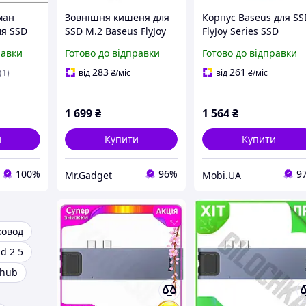
ман
Зовнішня кишеня для
Корпус Baseus для SS
ля SSD
SSD M.2 Baseus FlyJoy
FlyJoy Series SSD
s FlyJoy
Series (NVMe, USB 3.2,
Enclosure для (M.2
равки
Готово до відправки
Готово до відправки
10 Gbps, Metal). Gray
NVMe and SATA)
B00760600811-02 Gre
283
261
(1)
від
₴
/міс
від
₴
/міс
1 699
₴
1 564
₴
и
Купити
Купити
100%
96%
9
Mr.Gadget
Mobi.UA
ковод
d 2 5
 hub