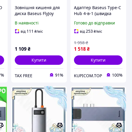
D
Зовнішня кишеня для
Адаптер Baseus Type-C
диска Baseus FlyJoy
Hub 4-в-1 (швидка
Series SSD Enclosure
зарядка PD100 Вт +
В наявності
Готово до відправки
Gray (B00760600811-02)
HDMI 4K 30 Гц + USB 2.0
y
+ USB 3.0)
111
253
від
₴
/міс
від
₴
/міс
1 958
₴
1 109
₴
1 518
₴
Купити
Купити
7%
91%
100%
TAX FREE
KUPICOM.TOP