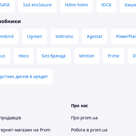
 SATA
Ssd enclosure
Hdmi-hdmi
ЮСБ
Кише
иробники
embird
Ugreen
Voltronic
Agestar
PowerPla
sus
Hoco
Без бренда
Vention
Frime
D
рстких дисків в кредит
Про нас
 продавців
Про prom.ua
тернет-магазин
на Prom
Робота в prom.ua