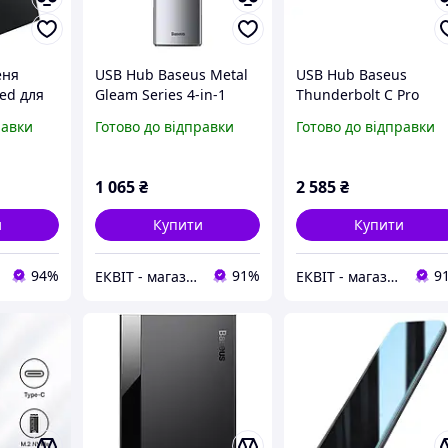
еня
USB Hub Baseus Metal
USB Hub Baseus
eed для
Gleam Series 4-in-1
Thunderbolt C Pro
ype-C
Multifunctional Type-C
Seven-in-one Dual Typ
равки
Готово до відправки
Готово до відправки
-C01)
Сірий (CAHUB-CY0G)
C to USB3.0*2 + HDMI
RJ45 Ethernet + Type-
PD + microSD + SD car
1 065
₴
2 585
₴
Cерый
и
Купити
Купити
94%
91%
9
ЕКВІТ - магазин тактичного одягу та спорядження
ЕКВІТ - магазин тактичного одягу та спорядження