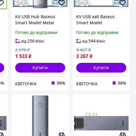
KV USB Hub Baseus
KV USB хаб Baseus
Smart Model Metal
Smart Model
ля
Gleam 4 в 1 сірий хаб
Thunderbolt C Pro 7 в 1
Готово до відправки
Готово до відправки
для ПК та ноутбуків з
з HDMI Ethernet Type-C
SD
HDMI та USB 3.0
PD для MacBook Pro
256
544
від
₴
/міс
від
₴
/міс
розшир 99/KVI
сірий 99/KVI
2 078
₴
4 427
₴
1 533
₴
3 267
₴
Купити
Купити
4%
98%
98%
КВІТОЧКА
КВІТОЧКА