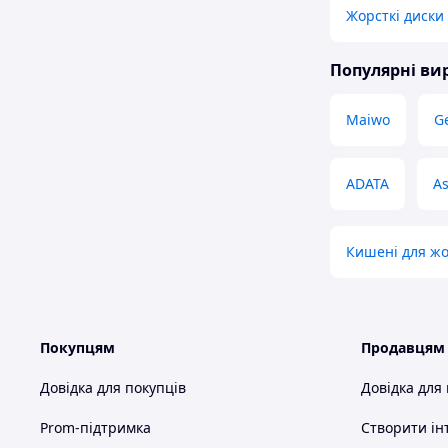
Жорсткі диски
Популярні в
Maiwo
G
ADATA
A
Кишені для жо
Покупцям
Продавцям
Довідка для покупців
Довідка для
Prom-підтримка
Створити ін