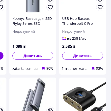
Корпус Baseus для SSD
USB Hub Baseus
FlyJoy Series SSD
Thunderbolt C Pro
e-
Enclosure (M.2 NVMe)
Seven-in-one Dual Type-
Недоступний
Недоступний
 +
B00760600811-01 Grey
C to USB3.0*2 + HDMI +
C
RJ45 Ethernet + Type-C
258
від
₴
/міс
d
PD + microSD + SD card
1 099
₴
2 585
₴
Cерый
Дивитись
Дивитись
1%
90%
93%
zatarka.com.ua
Інтернет-магазин "Батарейка"