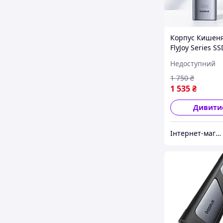
Корпус Кишеня
FlyJoy Series S
Type-C 3.2 - M
Недоступний
Сірий
1 750
₴
1 535
₴
Дивити
Інтернет-магазин NIKOMAG