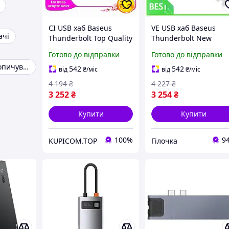
CI USB хаб Baseus
VE USB хаб Baseus
ачі
Thunderbolt Top Quality
Thunderbolt New
C Pro сірий для
Version C Pro сірий д
Готово до відправки
Готово до відправки
MacBook Pro з HDMI
MacBook Pro з HDMI
Зовнішній накопичувач
RJ45 Type-C PD microSD
RJ45 Type-C PD micro
542
542
від
₴
/міс
від
₴
/міс
US CI2-888
US N6W_VER
4 194
₴
4 227
₴
3 252
₴
3 254
₴
Купити
Купити
100%
9
KUPICOM.TOP
Гілочка