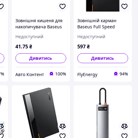
Зовнішня кишеня для
Зовнішній карман
накопичувача Baseus
Baseus Full Speed
ий
FlyJoy Series SSD
Series 2.5" HDD
Недоступний
Недоступний
Enclosure(M.2 NVMe
Enclosure(Micro USB)
and SATA) Space Grey
Black
41
.75
₴
597
₴
Дивитись
Дивитись
7%
100%
94%
Авто Контент
FlyEnergy