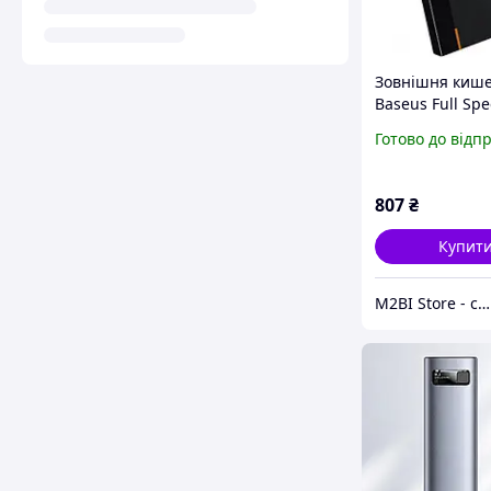
Зовнішня киш
Baseus Full Sp
HDD/SSD 2.5" T
Готово до відп
Чорний (CAYPH
807
₴
Купит
M2BI Store - світ техніки та аксесуарів