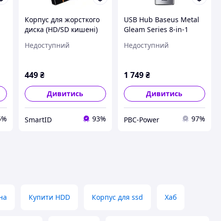
Корпус для жорсткого
USB Hub Baseus Metal
диска (HD/SD кишені)
Gleam Series 8-in-1
SATA 2.5" Baseus
Multifunctional Type-C
Недоступний
Недоступний
CAYPH-B01 (Type-C, Gen
Cерый (CAHUB-CV0G)
I, Чорний)
449
₴
1 749
₴
Дивитись
Дивитись
5%
93%
97%
SmartID
PBC-Power
на
Купити HDD
Корпус для ssd
Хаб