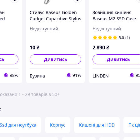
ан
Стилус Baseus Golden
Зовнішня кишеня
eed
Cudgel Capacitive Stylus
Baseus M2 SSD Case
Pen Silver ACPCL-0S
NVME SATA Dual
Недоступний
Недоступний
-C GEN1)
buzyna
Protocol USB 3.2 Gen2
TORE -
5.0
(1)
ut-
10
₴
2 890
₴
сь
Дивитись
Дивитись
98%
91%
9
Бузина
LINDEN
оказано 1 - 29 товарів з 50+
ж
Ssd для ноутбука
Корпус
Кишені для HDD
Пк ці