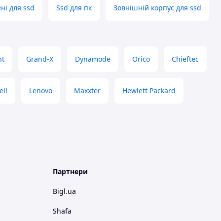
ні для ssd
Ssd для пк
Зовнішній корпус для ssd
nt
Grand-X
Dynamode
Orico
Chieftec
ell
Lenovo
Maxxter
Hewlett Packard
Партнери
Bigl.ua
Shafa