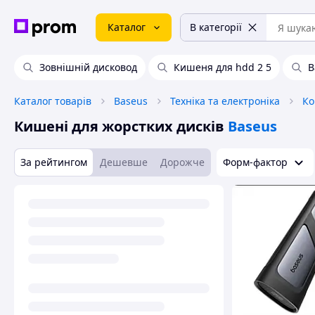
Каталог
В категорії
Зовнішній дисковод
Кишеня для hdd 2 5
B
Каталог товарів
Baseus
Техніка та електроніка
Ко
Кишені для жорстких дисків
Baseus
За рейтингом
Дешевше
Дорожче
Форм-фактор