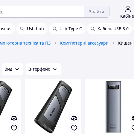
Знайти
Кабіне
aseus
Usb hub
Usb Type C
Кабель USB 3.0
мп'ютерна техніка та ПЗ
Комп'ютерні аксесуари
Кишені 
Вид
Інтерфейс