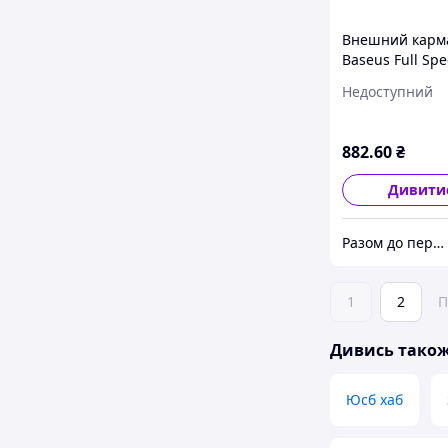
Внешний карм
Baseus Full Sp
Series SSD
Недоступний
Enclosure(Type
Space Gray Q-S
shopping-witho
882
.60
₴
problems-
Дивити
Разом до перемоги! DV Studio
1
2
П
Дивись тако
Юсб хаб