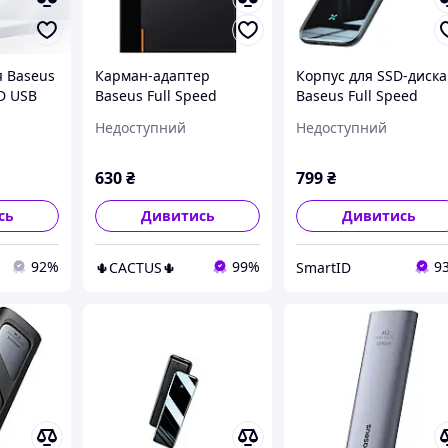
 Baseus
Карман-адаптер
Корпус для SSD-диска
SD USB
Baseus Full Speed
Baseus Full Speed
.2 NVMe
Series 2.5" HDD
Series SSD Enclosure
Недоступний
Недоступний
Enclosure Type-C ( GEN1
CAYPH-EOG (Темно-
)
сірий)
630
₴
799
₴
сь
Дивитись
Дивитись
92%
99%
9
🌵CACTUS🌵
SmartID