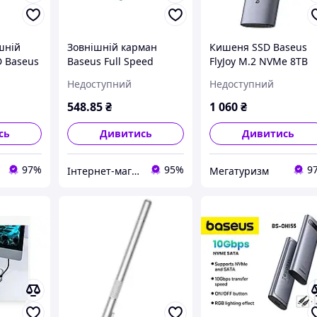
шній
Зовнішній карман
Кишеня SSD Baseus
D Baseus
Baseus Full Speed
FlyJoy M.2 NVMe 8TB
D
Series SSD
B00760600811-01, сір
Недоступний
Недоступний
 NVMe
Enclosure(Micro USB)
Space Gray
548
.85
₴
1 060
₴
01)
сь
Дивитись
Дивитись
97%
95%
9
Інтернет-магазин "Dorozhe.net"
Мегатуризм