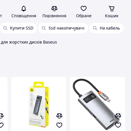
т
Сповіщення
Порівняння
Обране
Кошик
Купити SSD
Ssd накопичувачі
На кабель
для жорстких дисків Baseus