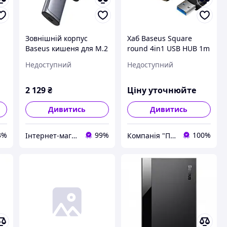
Зовнішній корпус
Хаб Baseus Square
Baseus кишеня для M.2
round 4in1 USB HUB 1m
NVME і SATA SSD дисків
Black (CAHUB-AY01)
Недоступний
Недоступний
FlyJoy 10 Гбіт/с USB 3.2
Gen2 (B00760600811-00)
2 129
₴
Ціну уточнюйте
Дивитись
Дивитись
3%
99%
100%
Інтернет-магазин аксесуарів "HUSKY SHOP"
Компанія "ПРО-ЄЛЕКТРО" Інтернет-магазин pro-elektro.com.ua