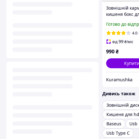
Зовнішній кар
кишеня бокс д
NVMe M.2 Baseu
Готово до відп
4.0
99
від
₴
/міс
990
₴
Купит
Kuramushka
Дивись також
Зовнішній дис
Кишеня для hd
Baseus
Usb
Usb Type C