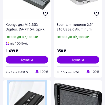
Корпус для M.2 SSD,
Зовнішня кишеня 2.5"
Digitus, DA-71154, сірий,
S10 USB2.0 Aluminum
USB 3.1 Gen2 Type-C, SATA
alloy Срібло
Готово до відправки
Готово до відправки
B-Key
2230/2242/2260/2280, 6
150
від
₴
/міс
Gbps, до 8 ТБ, tool-free
1 499
₴
350
₴
Купити
Купити
100%
100%
⭐⭐⭐⭐⭐ Best Shop
Lunnix — інтернет-магазин електроніки та аксесуарів