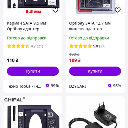
Карман SATA 9.5 мм
Optibay SATA 12,7 мм
Optibay адаптер
кишеня адаптер
перехідник, Оптібей для
перехідник для жорсткого
Готово до відправки
Готово до відправки
другого диска 2.5" HDD та
диска 2.5" алюмінієвий
SSD
TISHRIC
4.7
(21)
5.0
(21)
190
₴
110
₴
109
₴
Купити
Купити
99%
98%
Техно Торба - інтернет-магазин | tehnotorba.com.ua
DZYGARI