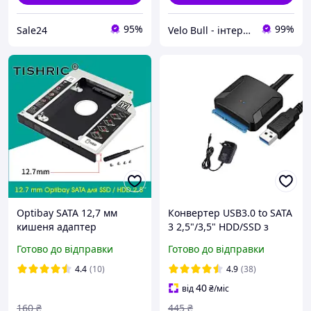
95%
99%
Sale24
Velo Bull - інтернет магазин | velobull.com.ua
Optibay SATA 12,7 мм
Конвертер USB3.0 to SATA
кишеня адаптер
3 2,5"/3,5" HDD/SSD з
перехідник для жорсткого
адаптером 12V/2A в
Готово до відправки
Готово до відправки
диска 2.5" алюмінієвий
комплекті
TISHRIC
4.4
(10)
4.9
(38)
40
від
₴
/міс
160
₴
445
₴