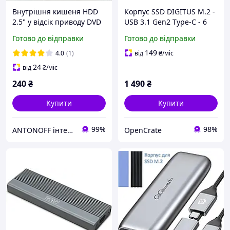
Внутрішня кишеня HDD
Корпус SSD DIGITUS M.2 -
2.5" у відсік приводу DVD
USB 3.1 Gen2 Type-C - 6
9.5мм Optibay (caddy)
Гбіт/с - Для 2230, 2242,
Готово до відправки
Готово до відправки
Aluminum
2260, 2280 SSD SSD з
ключем B - Без
149
4.0
(1)
від
₴
/міс
інструментів -
24
від
₴
/міс
240
₴
1 490
₴
Купити
Купити
99%
98%
ANTONOFF інтернет-магазин
OpenCrate