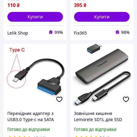
110
₴
395
₴
Купити
Купити
99%
98%
Lelik Shop
Fix365
Перехідник адаптер з
Зовнішня кишеня
USB3.0 Type-c на SATA
Lemorele SD1L для SSD
III/5Gbps для SSD/HDD2.5
M.2 NVME, USB 3.1 Gen 2
Готово до відправки
Готово до відправки
to PCI-E (M Key & B+M Key)