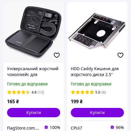
Універсальний жорсткий
HDD Caddy Кишеня для
чохол/кейс для
жорсткого диска 2.5"
зовнішнього жорсткого
optibay, оптибей 12,7 мм
Готово до відправки
Готово до відправки
диска HDD/SSD, футляр
для диска з фіксацією
4.8
(12)
5.0
(6)
165
₴
199
₴
Купити
Купити
100%
96%
FlagStore.com.ua
CPUi7