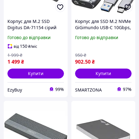
Корпус для M.2 SSD
Корпус для SSD M.2 NVMe
Digitus DA-71154 сірий
GiGimundo USB-C 10Gbps,
USB 3.1 Gen2 Type-C
алюмінієвий, без
Готово до відправки
Готово до відправки
6Gbps SATA B-Key
інструментів, 2230 2280
2230/2242/2260/2280 tool-
150
від
₴
/міс
free UASP
1 999
₴
950
₴
1 499
₴
902
.50
₴
Купити
Купити
99%
97%
EzyBuy
SMARTZONA