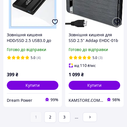
Зовнішня кишеня
Зовнішня кишеня для
HDD/SSD 2.5 USB3.0 до
SSD 2.5" Addap EHDC-01b
4Tb/5Gbps метал Чорний
з USB 3.0 виходом
Готово до відправки
Готово до відправки
5.0
(4)
5.0
(3)
110
від
₴
/міс
399
₴
1 099
₴
Купити
Купити
99%
98%
Dream Power
KAMSTORE.COM.UA
1
2
3
...