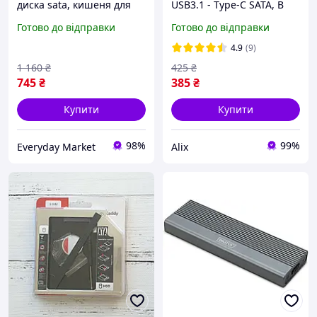
диска sata, кишеня для
USB3.1 - Type-C SATA, B
hdd, ssd, ide оснащений
key
Готово до відправки
Готово до відправки
функцією plug and play
4.9
(9)
1 160
₴
425
₴
745
₴
385
₴
Купити
Купити
98%
99%
Everyday Market
Alix