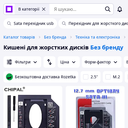
В категорії
Sata перехідник usb
Перехідник для жорсткого ди
Каталог товарів
Без бренда
Техніка та електроніка
Кишені для жорстких дисків
Без бренду
Фільтри
Ціна
Форм-фактор
Безкоштовна доставка Rozetka
2.5"
M.2