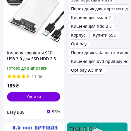
Перехідник для жорсткого ди
Кишеня для ssd m2
Кишеня для hdd 2 5
Корпус
Купити SSD
Optibay
Перехідник sata usb з живле
Кишеня зовнішня SSD
USB 3.0 для SSD HDD 2.5
Кишеня для dvd приводу ноу
жорсткого диска на SATA
Готово до відправки
Optibay 9.5 mm
живлення конвертер
адаптер перехідник до
4.7
(6)
вінчестер
185
₴
Купити
96%
Easy Buy