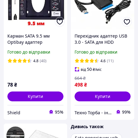
Карман SATA 9.5 мм
Перехідник адаптер USB
Optibay адаптер
3.0 - SATA для HDD
перехідник, Оптібей для
2.5"/3.5" з блоком
Готово до відправки
Готово до відправки
другого диска 2.5" HDD та
живлення, Конвертер для
SSD
жорсткого диска
4.8
(40)
4.6
(11)
50
від
₴
/міс
664
₴
78
₴
498
₴
Купити
Купити
95%
99%
Shield
Техно Торба - інтернет-магазин | tehnotorba.com.ua
Дивись також
Sata перехідник usb