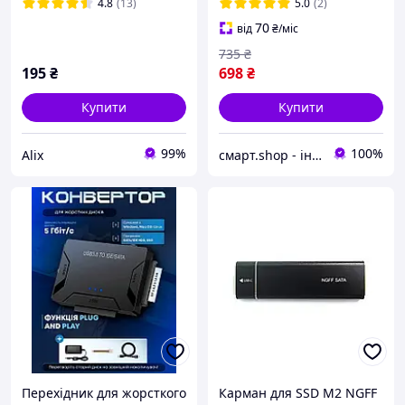
10Gbps
4.8
(13)
5.0
(2)
70
від
₴
/міс
735
₴
195
₴
698
₴
Купити
Купити
99%
100%
Alix
смарт.shop - інтернет магазин електроніки
Перехідник для жорсткого
Карман для SSD M2 NGFF