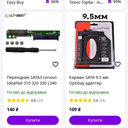
96%
99%
Easy Buy
Техно Торба - інтернет-магазин | tehnotorba.com.ua
Перехідник SATA3 Lenovo
Карман SATA 9.5 мм
IdeaPad 310 320 330 L340
Optibay адаптер
520 510 SATA SSD/HDD
перехідник, Оптібей для
Готово до відправки
Готово до відправки
Micro Sata 7+6 to Sata
другого диска 2.5" HDD та
7+15 NS-A759 оптибей
SSD
4.8
(23)
5.0
(24)
optibay
140
₴
109
₴
Купити
Купити