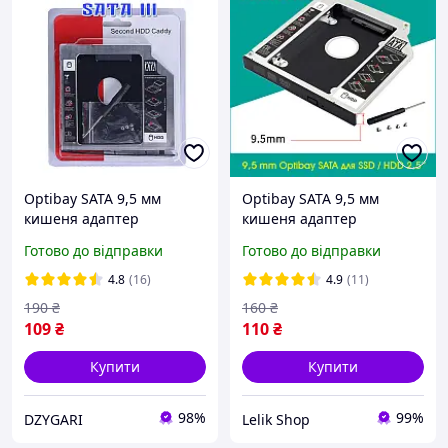
Optibay SATA 9,5 мм
Optibay SATA 9,5 мм
кишеня адаптер
кишеня адаптер
перехідник для жорсткого
перехідник для жорсткого
Готово до відправки
Готово до відправки
диска 2.5" алюмінієвий
диска 2.5" алюмінієвий
TISHRIC
TISHRIC
4.8
(16)
4.9
(11)
190
₴
160
₴
109
₴
110
₴
Купити
Купити
98%
99%
DZYGARI
Lelik Shop