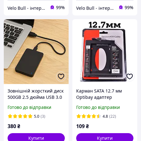
99%
99%
Velo Bull - інтернет магазин | velobull.com.ua
Velo Bull - інтернет магазин | velobull.com.ua
Зовнішній жорсткий диск
Карман SATA 12.7 мм
500GB 2.5 дюйма USB 3.0
Optibay адаптер
для зберігання даних
перехідник, Оптібей для
Готово до відправки
Готово до відправки
комп'ютера та
другого диска 2.5" HDD та
резервного копіювання
SSD
5.0
(3)
4.8
(22)
файлів
380
₴
109
₴
Купити
Купити