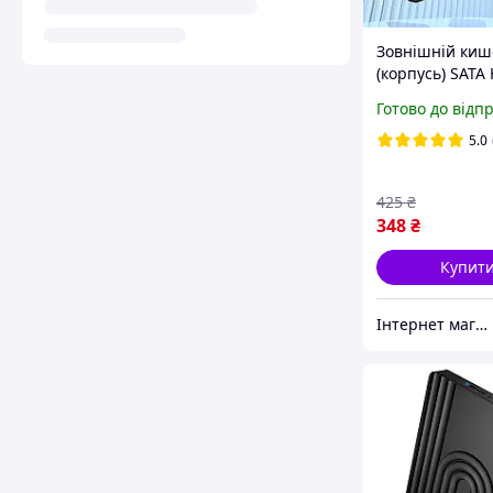
Зовнішній киш
(корпусь) SATA
HB46 USB3.0 (2.
Готово до відп
до 6 ТБ для ПК/
комп'ютера/но
5.0
425
₴
348
₴
Купит
Інтернет магазин PRIMO