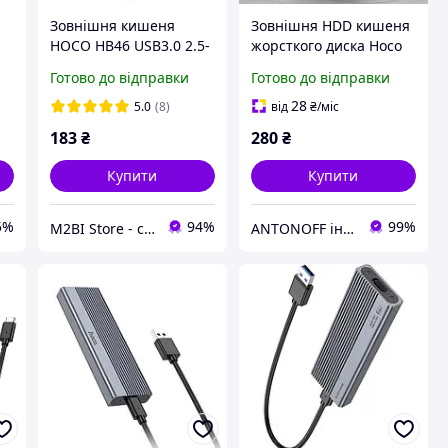
я
Зовнішня кишеня
Зовнішня HDD кишеня
HOCO HB46 USB3.0 2.5-
жорсткого диска Hoco
inch SATA hard drive
HB46 2.5" USB3.0 SATA
Готово до відправки
Готово до відправки
enclosure чорний
5Gbps 6TB Чорний
28
5.0
(8)
від
₴
/міс
183
₴
280
₴
Купити
Купити
5%
94%
99%
M2BI Store - світ техніки та аксесуарів
ANTONOFF інтернет-магазин