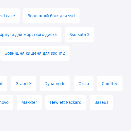
sd case
Зовнішній бокс для ssd
орпуси для жорсткого диска
Ssd sata 3
Зовнішня кишеня для ssd m2
nt
Grand-X
Dynamode
Orico
Chieftec
novo
Maxxter
Hewlett Packard
Baseus