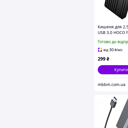
Кишеня для 2.5
USB 3.0 HOCO 
drive enclosur
Готово до відп
|6TB Max| blac
(6942007680813
30
від
₴
/міс
Чорний
299
₴
Купит
mbbm.com.ua