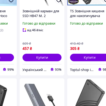
еня
Зовнішній карман для
TS Зовнішня кишеня
 Hoco
SSD HB47 M. 2
для накопичувача
5-inch)
Enclosure, сіра ukr
HOCO Extra Line USB
равки
Готово до відправки
Готово до відправки
koshik (41-339-85)
3.0 2.5 дюйма чорна
утбука
корпус для жорсткого
46
(2)
від
₴
/міс
диска і SSD SHT55_Q
609
₴
410
.40
₴
457
₴
305
₴
и
Купити
Купити
99%
93%
9
Український Кошик
Toptul-shop інтернет магазин