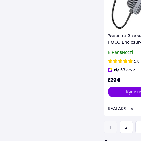
Зовнішній кар
HOCO Enclosur
USB3.2 Gen 2/S
В наявності
M.2/10Gbps/Me
(6942007632362
5.0
63
від
₴
/міс
629
₴
Купит
REALAKS - магазин мобільних аксесуарів та гаджетів
1
2