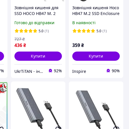
я
Зовнішня кишеня для
Зовнішня кишеня Hoco
SSD HOCO HB47 M. 2
HB47 M.2 SSD Enclosure
Enclosure, сіра
(USB3.1/6Gbps) Metal
Готово до відправки
В наявності
Grey
5.0
(1)
5.0
(1)
727
₴
436
₴
359
₴
Купити
Купити
7%
92%
90%
UkrTiTAN - інтернет-магазин електроніки та комп'ютерної техніки
Inspire