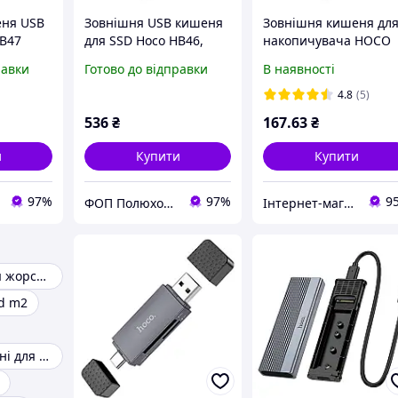
еня USB
Зовнішня USB кишеня
Зовнішня кишеня дл
HB47
для SSD Hoco HB46,
накопичувача HOCO
ий
Чорний
HB46 USB3.0 2.5-inch
равки
Готово до відправки
В наявності
SATA hard drive
enclosure Black
4.8
(5)
536
₴
167
.63
₴
и
Купити
Купити
97%
97%
9
ФОП Полюхович Л.Г.
Інтернет-магазин "Dorozhe.net"
Перехідник для жорсткого диска
d m2
Зовнішні кишені для HDD, SSD