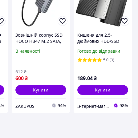
D
Зовнішній корпус SSD
Кишеня для 2.5-
B
HOCO HB47 M.2 SATA,
дюймових HDD/SSD
USB-C, до 4 ТБ Grey
HOCO HB46 USB 3.0,
В наявності
Готово до відправки
швидкість до 5 Гбіт/с,
підтримка дисків до 6
5.0
(3)
ТБ
612
₴
600
₴
189
.04
₴
Купити
Купити
8%
94%
98%
ZAKUPUS
Інтернет-магазин "inKin"