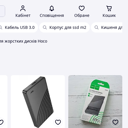
Кабінет
Сповіщення
Обране
Кошик
Кабель USB 3.0
Корпус для ssd m2
Кишеня для 
я жорстких дисків Hoco