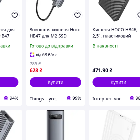
ня для
Зовнішня кишеня Hoco
Кишеня HOCO HB46,
HB47
HB47 для M2 SSD
2,5", пластиковий
корпус, інтерфейс
равки
Готово до відправки
В наявності
USB3.0 SATA, Black
63
від
₴
/міс
785
₴
628
₴
471
.90
₴
и
Купити
Купити
94%
99%
9
Things – усе, що потрібно, під рукою
Інтернет-магазин зі складу в Одесі - УкрГосСклад