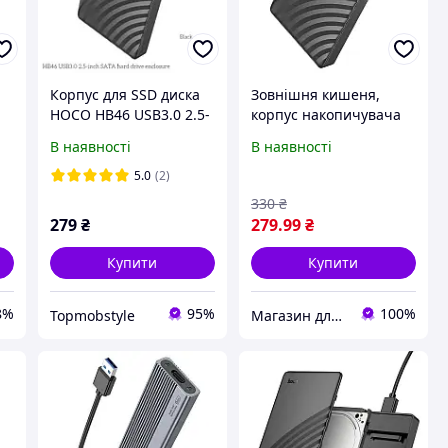
Корпус для SSD диска
Зовнішня кишеня,
HOCO HB46 USB3.0 2.5-
корпус накопичувача
inch SATA hard drive
hoco hb46 usb3.0 2.5
В наявності
В наявності
enclosure 6TB Black
дюйма швидка
передача
5.0
(2)
330
₴
279
₴
279
.99
₴
Купити
Купити
8%
95%
100%
Topmobstyle
Магазин для дорослих