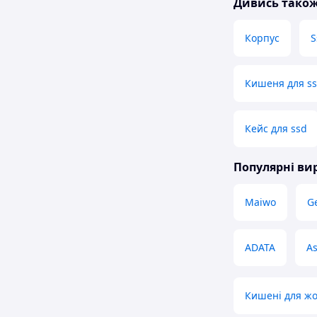
Дивись тако
Корпус
S
Кишеня для ss
Кейс для ssd
Популярні в
Maiwo
G
ADATA
A
Кишені для жо