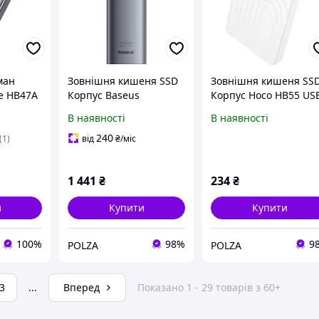
ман
Зовнішня кишеня SSD
Зовнішня кишеня SS
e HB47A
Корпус Baseus
Корпус Hoco HB55 US
SD
B00760600811-02 FlyJoy
3.0 2.5" SATA SSD/HDD
В наявності
В наявності
tal/Gray
Enclosure USB-C 3.2
корпус для ПК, комп
)
Gen2 (M.2 NVMe & SATA
ютера, ноутбука та
240
(1)
від
₴
/міс
до 8TB) для
зовнішнього
накопичувача
1 441
₴
234
₴
и
Купити
Купити
100%
98%
9
POLZA
POLZA
3
...
Вперед
Показано 1 - 29 товарів з 60+