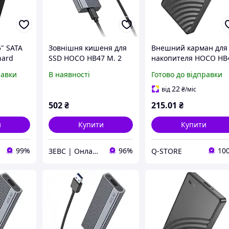
" SATA
Зовнішня кишеня для
Внешний карман для
hard
SSD HOCO HB47 M. 2
накопителя HOCO HB
e HB55
Enclosure, сіра MDR
USB3.0 2.5-inch SATA
равки
В наявності
Готово до відправки
k
hard drive enclosure
)
Black Q-STORE -
22
від
₴
/міс
shopping-without-
502
₴
215
.01
₴
problems-
и
Купити
Купити
99%
96%
10
ЗЕВС | Онлайн Гипермаркет
Q-STORE