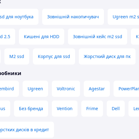
ж
sd для ноутбука
Зовнішній накопичувач
Ugreen m2 s
d 2.5
Кишені для HDD
Зовнішній кейс m2 ssd
К
M2 ssd
Корпус для ssd
Жорсткий диск для пк
иробники
embird
Ugreen
Voltronic
Agestar
PowerPla
sus
Без бренда
Vention
Frime
Dell
Le
рстких дисків в кредит