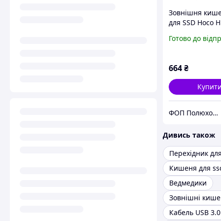
Зовнішня киш
для SSD Hoco 
Enclosure, Сір
Готово до відп
664
₴
Купит
ФОП Полюхович Л.Г.
Дивись також
Кишеня для ss
Ведмедики
Кабель USB 3.0