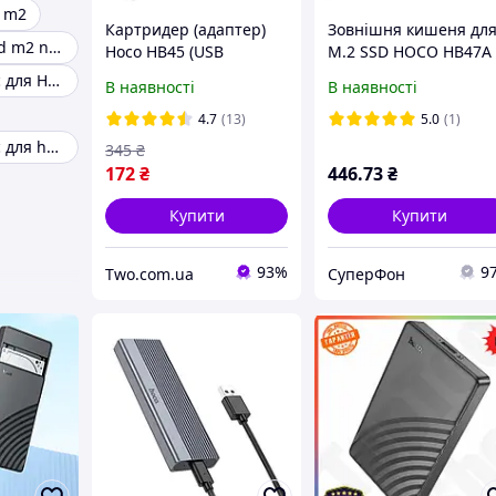
d m2
Картридер (адаптер)
Зовнішня кишеня дл
Кишеня для ssd m2 nvme
Hoco HB45 (USB
M.2 SSD HOCO HB47A
2.0/Type-C/TF/micro SD)
місткість до 4 Tb
Зовнішній бокс для HDD
В наявності
В наявності
сірий, картридер для
швидкість 10Gbps
ноутбука
USB3.2
4.7
(13)
5.0
(1)
Зовнішній бокс для hdd 2.5
345
₴
172
₴
446
.73
₴
Купити
Купити
93%
9
Two.com.ua
СуперФон