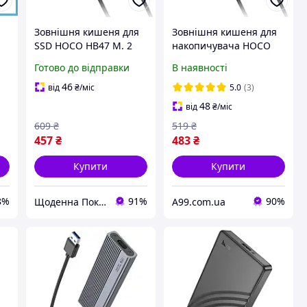
Зовнішня кишеня для
Зовнішня кишеня для
SSD НОСО НВ47 М. 2
накопичувача HOCO
EnСlОsure, сіра
HB47 M.2 SSD
Готово до відправки
В наявності
Enclosure(USB3.1/6Gbps
) Metal Gray
46
від
₴
/міс
5.0
(3)
48
від
₴
/міс
609
₴
519
₴
457
₴
483
₴
Купити
Купити
8%
91%
90%
Щоденна Покупка
A99.com.ua