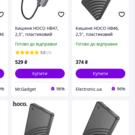
Кишеня HOCO HB47,
Кишеня HOCO HB46,
46
2,5", пластиковий
2,5", пластиковий
корпус, інтерфейс
корпус, інтерфейс
Готово до відправки
Готово до відправки
USB3.1 SATA, Gray
USB3.0 SATA, Black
5.0
(1)
529
₴
374
₴
Купити
Купити
0%
96%
96%
Mr.Gadget
Electronic.ua