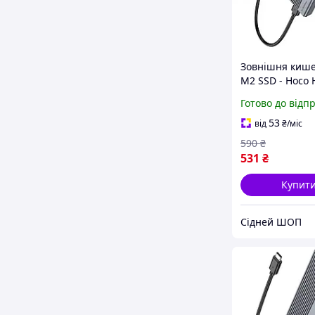
Зовнішня кише
M2 SSD - Hoco 
Готово до відп
53
від
₴
/міс
590
₴
531
₴
Купит
Сідней ШОП