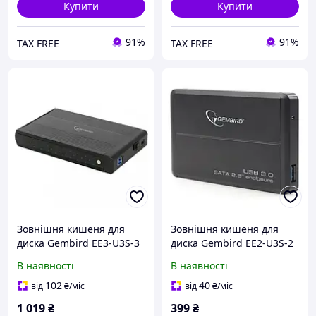
Купити
Купити
91%
91%
TAX FREE
TAX FREE
Зовнішня кишеня для
Зовнішня кишеня для
диска Gembird EE3-U3S-3
диска Gembird EE2-U3S-2
Black
В наявності
В наявності
102
40
від
₴
/міс
від
₴
/міс
1 019
₴
399
₴