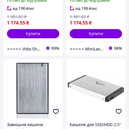
Готово до відправки
Готово до відправки
EE2280-U3C-03 Vida-Shop
EE2280-U3C-03 MiniLavka
196
196
від
₴
/міс
від
₴
/міс
1 381
.82
₴
1 381
.82
₴
1 174
.55
₴
1 174
.55
₴
Купити
Купити
99%
98%
⭐️⭐️⭐️⭐️⭐️ Vida-Shop.Com.Ua - приємні покупки!
⭐️⭐️⭐️⭐️⭐️ MiniLavka.Com - товари для дому!
Зовнішня кишеня
Кишеня для SSD/HDD 2.5"