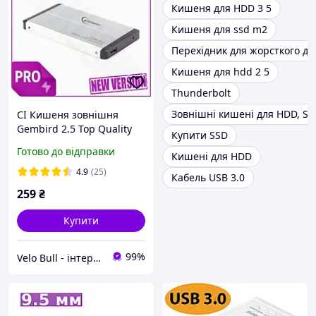
Кишеня для HDD 3 5
Кишеня для ssd m2
Перехідник для жорсткого ди
Кишеня для hdd 2 5
Thunderbolt
Зовнішні кишені для HDD, SS
CI Кишеня зовнішня
Gembird 2.5 Top Quality
Купити SSD
дюйми USB 3.0
Готово до відправки
Кишені для HDD
алюмінієвий корпус для
HDD SSD зовнішній нако
4.9
(25)
Кабель USB 3.0
CI2-888
259
₴
Купити
99%
Velo Bull - інтернет магазин | velobull.com.ua