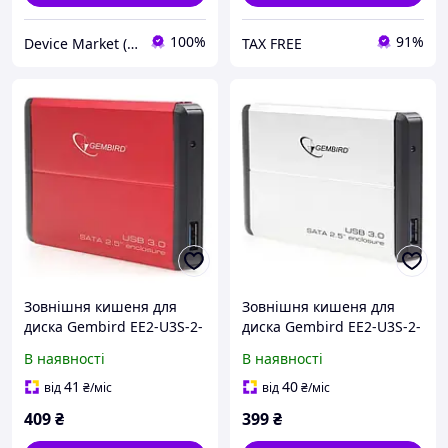
100%
91%
Device Market (DM)
TAX FREE
Зовнішня кишеня для
Зовнішня кишеня для
диска Gembird EE2-U3S-2-
диска Gembird EE2-U3S-2-
R Red
S Black
В наявності
В наявності
41
40
від
₴
/міс
від
₴
/міс
409
₴
399
₴