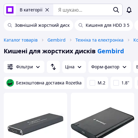
В категорії
Зовнішній жорсткий диск
Кишеня для HDD 3 5
Каталог товарів
Gembird
Техніка та електроніка
Ко
Кишені для жорстких дисків
Gembird
Фільтри
Ціна
Форм-фактор
Безкоштовна доставка Rozetka
M.2
1.8"