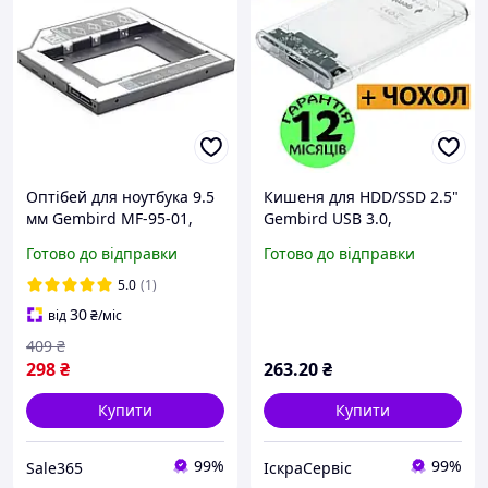
Оптібей для ноутбука 9.5
Кишеня для HDD/SSD 2.5"
мм Gembird MF-95-01,
Gembird USB 3.0,
адаптер-перехідних
прозора, зовнішня, для
Готово до відправки
Готово до відправки
optibay SATA у відсік
жорсткого диска та ссд
замість DVD-приводу
5.0
(1)
30
від
₴
/міс
409
₴
298
₴
263
.20
₴
Купити
Купити
99%
99%
Sale365
ІскраСервіс