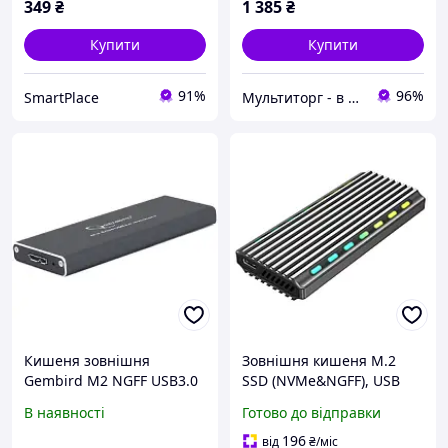
349
₴
1 385
₴
Купити
Купити
91%
96%
SmartPlace
Мультиторг - в нас вигідно і надійно.
Кишеня зовнішня
Зовнішня кишеня M.2
Gembird M2 NGFF USB3.0
SSD (NVMe&NGFF), USB
чорна EE2280 U3C 01
3.1, чорний Gembird
В наявності
Готово до відправки
buzyna
EE2280-U3C-03 Lux-
Comfort
196
від
₴
/міс