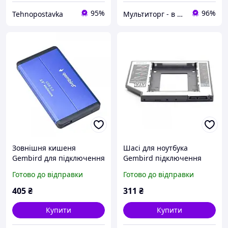
95%
96%
Tehnopostavka
Мультиторг - в нас вигідно і надійно.
Зовнішня кишеня
Шасі для ноутбука
Gembird для підключення
Gembird підключення
SATA HDD 2.5", USB 3.0,
HDD 2.5" в відсік приводу
Готово до відправки
Готово до відправки
Blue (EE2-U3S-2-B),
ноутбука SATA/mSATA
алюмінієвий корпус
12mm
405
₴
311
₴
Купити
Купити