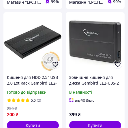
99%
99%
Магазин "LPC.Поліграфія"
Магазин "LPC.Поліграфія"
Кишеня для HDD 2.5" USB
Зовнішня кишеня для
2.0 Ext.Rack Gembird EE2-
диска Gembird EE2-U3S-2
U2S-5 black
Готово до відправки
В наявності
40
5.0
(2)
від
₴
/міс
250
₴
200
₴
399
₴
Купити
Купити