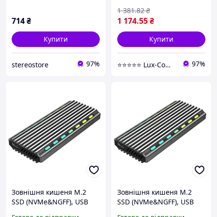
1 381
.82
₴
714
₴
1 174
.55
₴
Купити
Купити
97%
97%
stereostore
⭐️⭐️⭐️⭐️⭐️ Lux-Comfort.Com.Ua - Ваш комфортний побут!
Зовнішня кишеня M.2
Зовнішня кишеня M.2
SSD (NVMe&NGFF), USB
SSD (NVMe&NGFF), USB
3.1, чорний Gembird
3.1, чорний Gembird