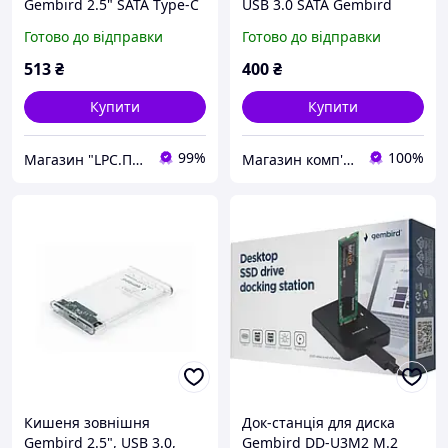
Gembird 2.5" SATA Type-C
USB 3.0 SATA Gembird
USB3.1 Grey (EE2-U3S-6-
Silver
Готово до відправки
Готово до відправки
GR)
513
₴
400
₴
Купити
Купити
99%
100%
Магазин "LPC.Поліграфія"
Магазин комп'ютерної техніки "Angar"
Кишеня зовнішня
Док-станція для диска
Gembird 2.5", USB 3.0,
Gembird DD-U3M2 M.2