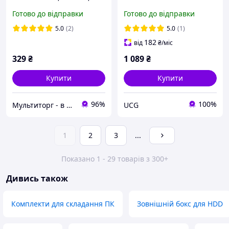
прозрачный (EE2-U3S9-6)
SSD to USB 3.1
Готово до відправки
Готово до відправки
l
5.0
(2)
5.0
(1)
182
від
₴
/міс
329
₴
1 089
₴
Купити
Купити
96%
100%
Мультиторг - в нас вигідно і надійно.
UCG
1
2
3
...
Показано 1 - 29 товарів з 300+
Дивись також
Комплекти для складання ПК
Зовнішній бокс для HDD