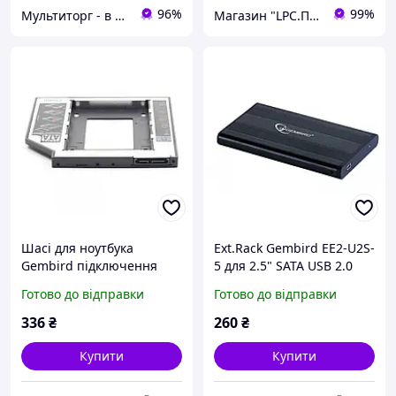
96%
99%
Мультиторг - в нас вигідно і надійно.
Магазин "LPC.Поліграфія"
Шасі для ноутбука
Ext.Rack Gembird EE2-U2S-
Gembird підключення
5 для 2.5" SATA USB 2.0
HDD 2.5" в відсік приводу
Black
Готово до відправки
Готово до відправки
ноутбука SATA/mSATA
9.5mm
336
₴
260
₴
Купити
Купити