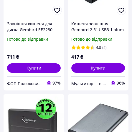
Зовнішня кишеня для
Кишеня зовнішня
диска Gembird EE2280-
Gembird 2.5" USB3.1 alum
U3C-01 Black
black (EE2-U3S-6)
Готово до відправки
Готово до відправки
4.8
(4)
711
₴
417
₴
Купити
Купити
97%
96%
ФОП Полюхович Л.Г.
Мультиторг - в нас вигідно і надійно.