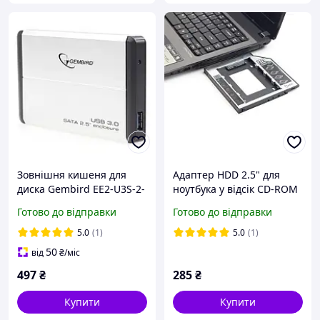
Зовнішня кишеня для
Адаптер HDD 2.5" для
диска Gembird EE2-U3S-2-
ноутбука у відсік CD-ROM
S Black
Gembird MF-95-02 (12.7
Готово до відправки
Готово до відправки
мм)
5.0
(1)
5.0
(1)
50
від
₴
/міс
497
₴
285
₴
Купити
Купити