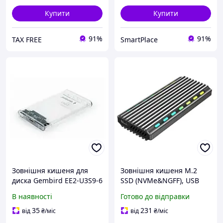
Купити
Купити
91%
91%
TAX FREE
SmartPlace
Зовнішня кишеня для
Зовнішня кишеня M.2
диска Gembird EE2-U3S9-6
SSD (NVMe&NGFF), USB
Transparent
3.1, чорний Gembird
В наявності
Готово до відправки
EE2280-U3C-03 MegaLavka
35
231
від
₴
/міс
від
₴
/міс