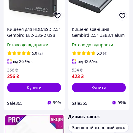
Кишеня для HDD/SSD 2.5"
Кишеня зовнішня
Gembird EE2-U3S-2 USB
Gembird 2.5" USB3.1 alum
3.0, зовнішня, для
grey (EE2-U3S-6-GR)
Готово до відправки
Готово до відправки
жорсткого диска та ссд
5.0
(2)
5.0
(4)
26
42
від
₴
/міс
від
₴
/міс
366
₴
534
₴
256
₴
423
₴
Купити
Купити
99%
99%
Sale365
Sale365
Дивись також
Зовнішній жорсткий диск