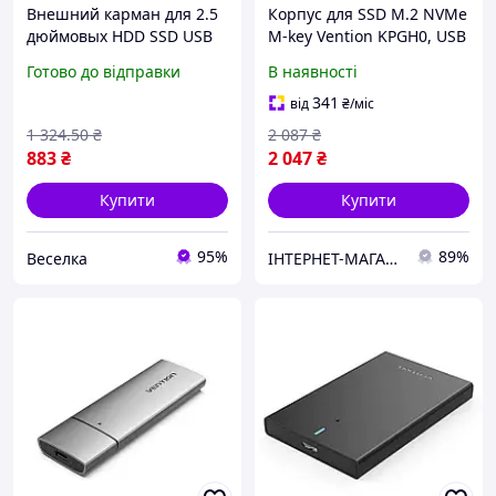
Внешний карман для 2.5
Корпус для SSD M.2 NVMe
дюймовых HDD SSD USB
M-key Vention KPGH0, USB
3.0 до 6 ТБ с поддержкой
Type-C 3.2
Готово до відправки
В наявності
UASP TRIM и авто-спящий
режим FLAME
341
від
₴
/міс
1 324
.50
₴
2 087
₴
883
₴
2 047
₴
Купити
Купити
95%
89%
Веселка
ІНТЕРНЕТ-МАГАЗИН "Доставлено "