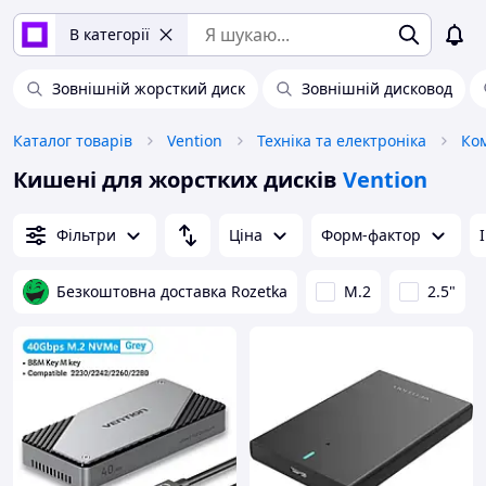
В категорії
Зовнішній жорсткий диск
Зовнішній дисковод
Каталог товарів
Vention
Техніка та електроніка
Ком
Кишені для жорстких дисків
Vention
Фільтри
Ціна
Форм-фактор
Безкоштовна доставка Rozetka
M.2
2.5"