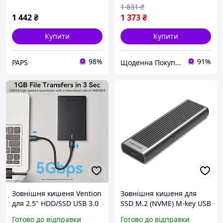
1 831
₴
1 442
₴
1 373
₴
Купити
Купити
98%
91%
PAPS
Щоденна Покупка
Зовнішня кишеня Vention
Зовнішня кишеня для
для 2.5" HDD/SSD USB 3.0
SSD M.2 (NVME) M-key USB
Micro-B Black (KPAB0)
(ЮСБ) Type-C (тайп си) 3.2
Готово до відправки
Готово до відправки