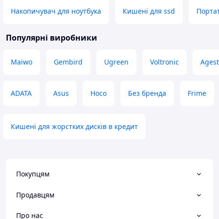
Накопичувач для ноутбука
Кишені для ssd
Порта
Популярні виробники
Maiwo
Gembird
Ugreen
Voltronic
Agest
ADATA
Asus
Hoco
Без бренда
Frime
Кишені для жорстких дисків в кредит
Покупцям
Продавцям
Про нас