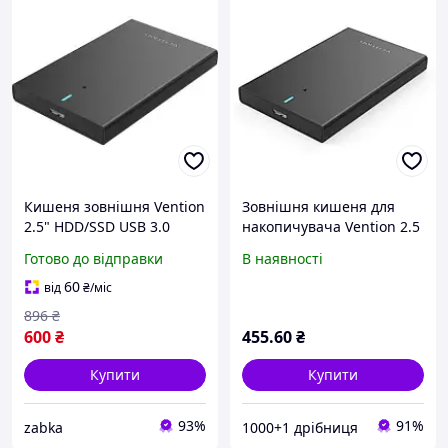
Кишеня зовнішня Vention
Зовнішня кишеня для
2.5" HDD/SSD USB 3.0
накопичувача Vention 2.5
Micro-B Black KPAB0 sea
Inch SATA Hard Drive
Готово до відправки
В наявності
Enclosure (USB 3.0 Micro-
B) Black (KPAB0) /Svart/
60
від
₴
/міс
896
₴
600
₴
455
.60
₴
Купити
Купити
93%
91%
zabka
1000+1 дрібниця