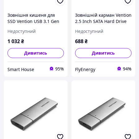
Зовнішня кишеня для
Зовнішній карман Vention
SSD Vention USB 3.1 Gen
2.5 Inch SATA Hard Drive
1-C (KPEH0)
Enclosure (USB 3.0 Micro-
Недоступний
Недоступний
B) Black (KPAB0)
1 032
₴
688
₴
Дивитись
Дивитись
95%
94%
Smart House
FlyEnergy