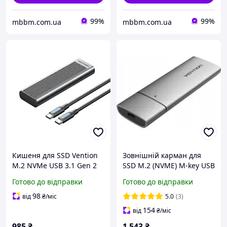
99%
99%
mbbm.com.ua
mbbm.com.ua
Кишеня для SSD Vention
Зовнішній карман для
M.2 NVMe USB 3.1 Gen 2
SSD M.2 (NVME) M-key USB
Type-C 10 Гбіт/с
Type-C 3.2 сіра Vention
Готово до відправки
Готово до відправки
алюмінієва космічний
buzyna
сірий
98
від
₴
/міс
5.0
(3)
154
від
₴
/міс
985
₴
1 543
₴