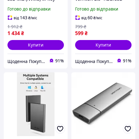
USВ ТуРe-С 3.2 10GВРs
USВ 3.0 МІСrО-В ВlАСК
Готово до відправки
Готово до відправки
НeАТ SІnК АluМІnuМ сіра
(КРАВ0)
VenТІОn
143
60
від
₴
/міс
від
₴
/міс
1 912
₴
799
₴
1 434
₴
599
₴
Купити
Купити
91%
91%
Щоденна Покупка
Щоденна Покупка