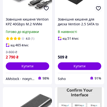
Зовнішня кишеня Vention
Зовнішня кишеня для
KPZ 40Gbps M.2 NVMe
диска Vention 2.5 SATA to
SSD to USB4, Thunderbolt
USB 3.0 Black (KPAB0)
Готово до відправки
В наявності
4
51
4.0
(1)
від
₴
/міс
465
від
₴
/міс
3 800
₴
2 790
₴
509
₴
Купити
Купити
98%
91%
AMstock - покупки, які приносять задоволення!
Soho