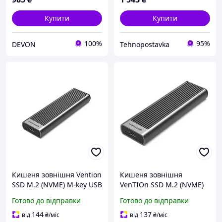
Купити
Купити
100%
95%
DEVON
Tehnopostavka
Кишеня зовнішня Vention
Кишеня зовнішня
SSD M.2 (NVME) M-key USB
VenТІОn SSD М.2 (NVМE)
Type-C 3.2 10Gbps Heat
М-Кeу USВ ТуРe-С 3.2
Готово до відправки
Готово до відправки
Sink Aluminum (KPKH0)
10GВРs НeАТ SІnК
АluМІnuМ (КРКН0)
144
137
від
₴
/міс
від
₴
/міс