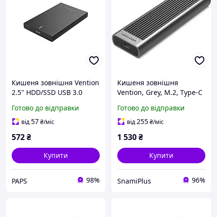
Кишеня зовнішня Vention
Кишеня зовнішня
2.5" HDD/SSD USB 3.0
Vention, Grey, M.2, Type-C
Micro-B Black (KPAB0) y
3.2 Gen2 (KPKH0)
Готово до відправки
Готово до відправки
57
255
від
₴
/міс
від
₴
/міс
572
₴
1 530
₴
Купити
Купити
98%
96%
PAPS
SnamiPlus