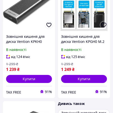
Зовнішня кишеня для
Зовнішня кишеня для
диска Vention KPKH0
диска Vention KPGH0 M.2
NVMe PCIe M.2 to USB 3.2
SSD to USB 3.1 Gray
В наявності
В наявності
Space Gray
124
125
від
₴
/міс
від
₴
/міс
1 299
₴
1 299
₴
1 239
₴
1 249
₴
Купити
Купити
91%
91%
TAX FREE
TAX FREE
Дивись також
Зовнішній жорсткий диск