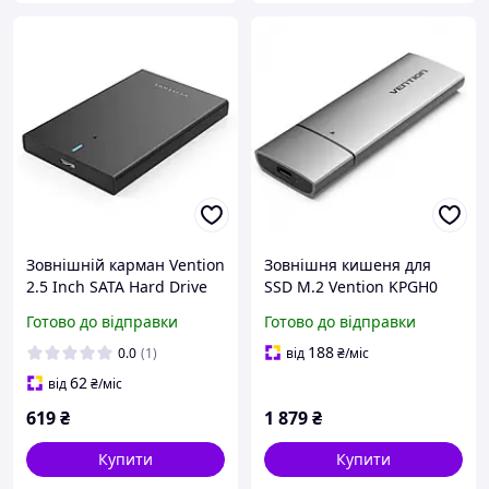
Зовнішній карман Vention
Зовнішня кишеня для
2.5 Inch SATA Hard Drive
SSD M.2 Vention KPGH0
Enclosure (USB 3.0 Micro-
NVME M-key USB Type-
Готово до відправки
Готово до відправки
B) Black (KPAB0)
C3.2 Grey
188
0.0
(1)
від
₴
/міс
62
від
₴
/міс
619
₴
1 879
₴
Купити
Купити