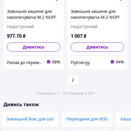
Зовнішня кишеня для
Зовнішня кишеня для
накопичувача M.2 NGFF
накопичувача M.2 NGFF
SSD Enclosure (USB 3.1
SSD Enclosure (USB 3.1
Недоступний
Недоступний
Gen 1-C) Gray Aluminum
Gen 2-C) Gray Aluminum
Alloy Type (KPEH0)
Alloy Type (KPFH0)
977
.70
₴
1 007
₴
AllInOne
AlterDeal
Дивитись
Дивитись
98%
94%
Разом до перемоги! DV Studio
FlyEnergy
1
2
Показано 1 - 29 товарів з 30+
Дивись також
Зовнішній бокс для ssd
Перехідник для HDD
Кише