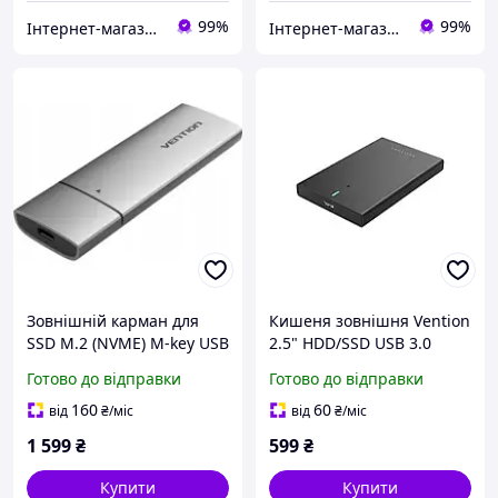
99%
99%
Інтернет-магазин електроніки та аксесуарів "Ugreen Україна"
Інтернет-магазин електроніки та аксесуарів "Ugreen Україна"
Зовнішній карман для
Кишеня зовнішня Vention
SSD M.2 (NVME) M-key USB
2.5" HDD/SSD USB 3.0
Type-C 3.2 сіра Vention
Micro-B Black (KPAB0)
Готово до відправки
Готово до відправки
newyork
160
60
від
₴
/міс
від
₴
/міс
1 599
₴
599
₴
Купити
Купити