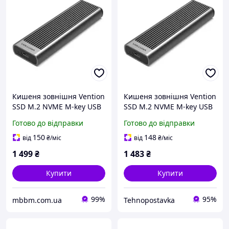
Кишеня зовнішня Vention
Кишеня зовнішня Vention
SSD M.2 NVME M-key USB
SSD M.2 NVME M-key USB
Type-C 3.2 10Gbps Heat
Type-C 3.2 10Gbps Heat
Готово до відправки
Готово до відправки
Sink Aluminum KPKH0
Sink Aluminum KPKH0
newyork
buzyna
150
148
від
₴
/міс
від
₴
/міс
1 499
₴
1 483
₴
Купити
Купити
99%
95%
mbbm.com.ua
Tehnopostavka