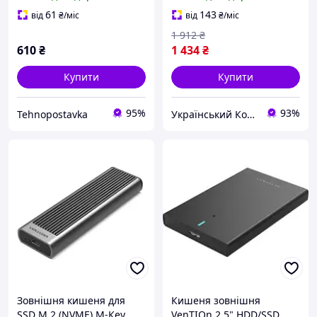
10Gbps Heat Sink
Aluminum сіра ukr koshik
61
143
від
₴
/міс
від
₴
/міс
(41-339-85)
1 912
₴
610
₴
1 434
₴
Купити
Купити
95%
93%
Tehnopostavka
Український Кошик
Зовнішня кишеня для
Кишеня зовнішня
SSD М.2 (NVМE) М-Кeу
VenТІОn 2.5" НDD/SSD