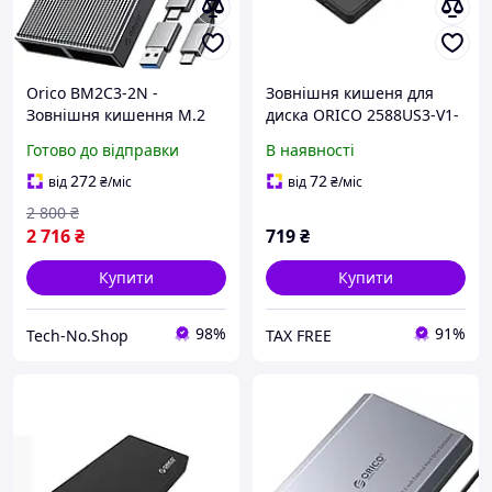
Orico BM2C3-2N -
Зовнішня кишеня для
Зовнішня кишення M.2
диска ORICO 2588US3-V1-
NVMe та SATA SSD з двома
BK-BP (HC380374)
Готово до відправки
В наявності
відсіками, алюмінієва,
USB 3.2 10 Гбіт/с, об'єм 2 x
272
72
від
₴
/міс
від
₴
/міс
4 ТБ
2 800
₴
2 716
₴
719
₴
Купити
Купити
98%
91%
Tech-No.Shop
TAX FREE