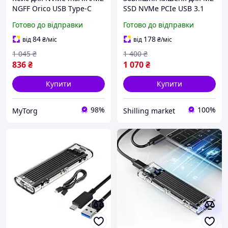
NGFF Orico USB Type-C
SSD NVMe PCIe USB 3.1
TCM2-C3 10 Гбит/с
Gen2 Type-C Orico M2PV-
Готово до відправки
Готово до відправки
C3 Original
84
178
від
₴
/міс
від
₴
/міс
1 045
₴
1 400
₴
836
₴
1 070
₴
Купити
Купити
98%
100%
MyTorg
Shilling market