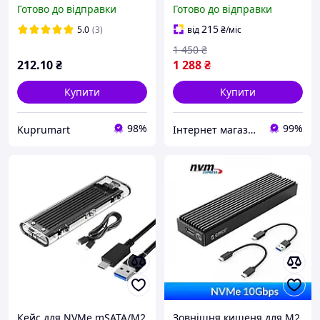
ORICO 2,5 дюйма, SATA
NVME 10Gbps / NGFF
Готово до відправки
Готово до відправки
3,0 на USB 3,0, 5 Гбіт/с, 4
6Gbps Type-C/USB - Gray
ТБ
215
5.0
(3)
від
₴
/міс
1 450
₴
212
.10
₴
1 288
₴
Купити
Купити
98%
99%
Kuprumart
Інтернет магазин PRIMO
Кейс для NVMe mSATA/M2
Зовнішня кишеня для M2