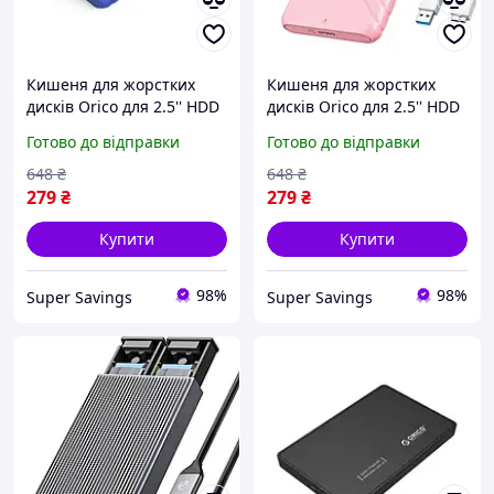
Кишеня для жорстких
Кишеня для жорстких
дисків Orico для 2.5'' HDD
дисків Orico для 2.5'' HDD
/ SSD диска | Корпус USB
/ SSD диска | Корпус USB
Готово до відправки
Готово до відправки
3.0 Blue
3.0 Pink 25PW1-U3-PK
648
₴
648
₴
279
₴
279
₴
Купити
Купити
98%
98%
Super Savings
Super Savings