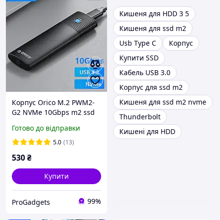
Кишеня для HDD 3 5
Кишеня для ssd m2
Usb Type C
Корпус
Купити SSD
Кабель USB 3.0
Корпус для ssd m2
Кишеня для ssd m2 nvme
Корпус Orico M.2 PWM2-
G2 NVMe 10Gbps m2 ssd
Thunderbolt
зовнішня кишеня Type C
Готово до відправки
Кишені для HDD
5.0
(13)
530
₴
Купити
99%
ProGadgets