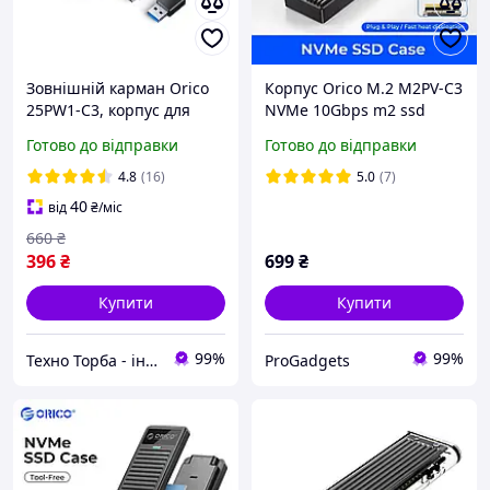
Зовнішній карман Orico
Корпус Orico M.2 M2PV-C3
25PW1-C3, корпус для
NVMe 10Gbps m2 ssd
накопичувача 2.5" SATA
зовнішня кишеня Type C
Готово до відправки
Готово до відправки
SSD/HDD USB-C 3.1 5Gbps
6TB, Чорний
4.8
(16)
5.0
(7)
40
від
₴
/міс
660
₴
396
₴
699
₴
Купити
Купити
99%
99%
Техно Торба - інтернет-магазин | tehnotorba.com.ua
ProGadgets