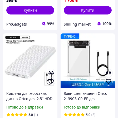
399
₴
1 700
₴
Купити
Купити
99%
100%
ProGadgets
Shilling market
Кишеня для жорстких
Зовнішня кишеня Orico
дисків Orico для 2.5'' HDD
2139C3-CR-EP для
/ SSD диска | Корпус USB
HDD/SSD 2.5
Готово до відправки
Готово до відправки
3.0 White 25PW1-WH-EP
5.0
(1)
5.0
(2)