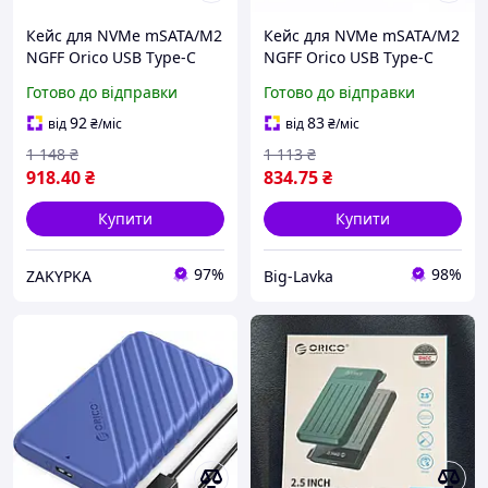
Кейс для NVMe mSATA/M2
Кейс для NVMe mSATA/M2
NGFF Orico USB Type-C
NGFF Orico USB Type-C
TCM2-C3 10 Гбит/с Кейс
TCM2-C3 10 Гбит/с
Готово до відправки
Готово до відправки
для NVMe mSATA/M2 NGFF
92
83
від
₴
/міс
від
₴
/міс
1 148
₴
1 113
₴
918
.40
₴
834
.75
₴
Купити
Купити
97%
98%
ZAKYPKA
Big-Lavka