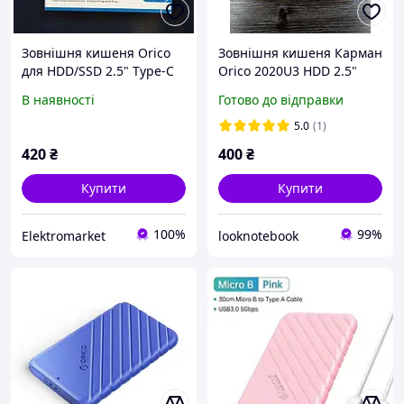
Зовнішня кишеня Orico
Зовнішня кишеня Карман
для HDD/SSD 2.5" Type-C
Orico 2020U3 HDD 2.5"
Black (2577)
USB 3.0 кишеня для
В наявності
Готово до відправки
вінчестера (новий,
оригінал)
5.0
(1)
420
₴
400
₴
Купити
Купити
100%
99%
Elektromarket
looknotebook