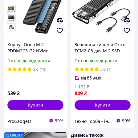
Корпус Orico M.2
Зовнішня кишеня Orico
PDDM2C3-G2 NVMe
TCM2-C3 для M.2 SSD
10Gbps m2 ssd зовнішня
NVMe (PCIe) USB 3.1 Gen2
Готово до відправки
Готово до відправки
кишеня Type C
Type-C до 10 Гбіт, Чорний
5.0
(13)
5.0
(1)
85
від
₴
/міс
1 132
₴
539
₴
849
₴
Купити
Купити
99%
99%
ProGadgets
Техно Торба - інтернет-магазин | tehnotorba.com.ua
Дивись також