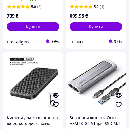
ssd зовнішня кишеня
підтримкою NVME (USB
Type C
type-c 3.2 gen2)
5.0
(2)
5.0
(4)
739
₴
699
.95
₴
Купити
Купити
99%
98%
ProGadgets
TECNO
Кишеня для зовнішнього
Зовнішня кишеня Orico
жорсткого диска кейс
AXM2S-G2-V1 для SSD M.2