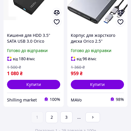
Кишеня для HDD 3.5"
Корпус для жорсткого
SATA USB 3.0 Orico
диска Orico 2.5"
3588US3 оригінал в
алюмінієвий USB-C для
Готово до відправки
Готово до відправки
наявності Якість!!!
SATA SSD/HDD сірий
DD25-C3
180
96
від
₴
/міс
від
₴
/міс
1 500
₴
1 360
₴
1 080
₴
959
₴
Купити
Купити
100%
98%
Shilling market
MAVo
1
2
3
...
Показано 1 - 29 товарів з 100+