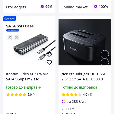
99%
100%
ProGadgets
Shilling market
Корпус Orico M.2 PWM2
Док станція для HDD, SSD
SATA 5Gbps m2 ssd
2.5" 3.5" SATA III USB3.0
зовнішня кишеня Type C
ORICO 6228US3 на два
Готово до відправки
Готово до відправки
NGFF
диски
5.0
(4)
4.0
(4)
283
від
₴
/міс
2 300
₴