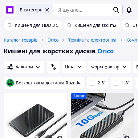
В категорії
Кишеня для HDD 3 5
Кишеня для ssd m2
Us
Каталог товарів
Orico
Техніка та електроніка
Комп'
Кишені для жорстких дисків
Orico
Фільтри
Ціна
Форм-фактор
Безкоштовна доставка Rozetka
2.5"
1.8"