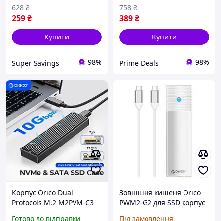
628
₴
758
₴
259
₴
389
₴
Купити
Купити
98%
98%
Super Savings
Prime Deals
Корпус Orico Dual
Зовнішня кишеня Orico
Protocols M.2 M2PVM-C3
PWM2-G2 для SSD корпус
NVMe SATA 10Gbps m2
для SSD m.2 M-key з
Готово до відправки
Під замовлення