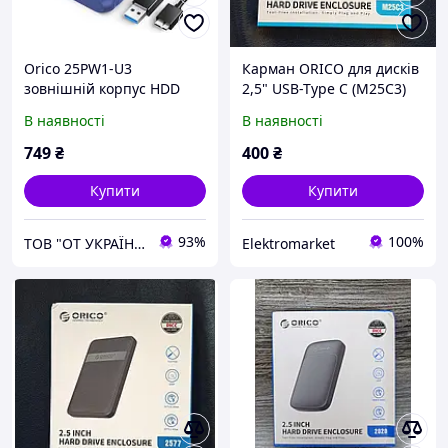
Orico 25PW1-U3
Карман ORICO для дисків
зовнішній корпус HDD
2,5" USB-Type C (M25C3)
2.5" з підтримкою USB 3.0
В наявності
В наявності
749
₴
400
₴
Купити
Купити
93%
100%
ТОВ "ОТ УКРАЇНА"
Elektromarket