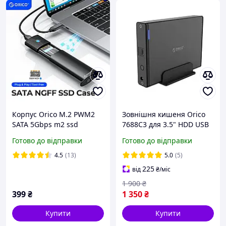
Корпус Orico M.2 PWM2
Зовнішня кишеня Orico
SATA 5Gbps m2 ssd
7688C3 для 3.5" HDD USB
зовнішня кишеня Type C
3.1 оригінал з підствкою
Готово до відправки
Готово до відправки
4.5
(13)
5.0
(5)
225
від
₴
/міс
1 900
₴
399
₴
1 350
₴
Купити
Купити