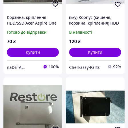
Корзина, кріплення
(Б/у) Корпус (кишеня,
HDD/SSD Acer Aspire One
корзина, кріплення) HDD
ZA3 (caddy)
Acer Aspire 5538G-
Готово до відправки
В наявності
202G25Mn сервісний
оригінал з розборки
70
₴
120
₴
Купити
Купити
100%
92%
naDETALI
Cherkassy-Parts