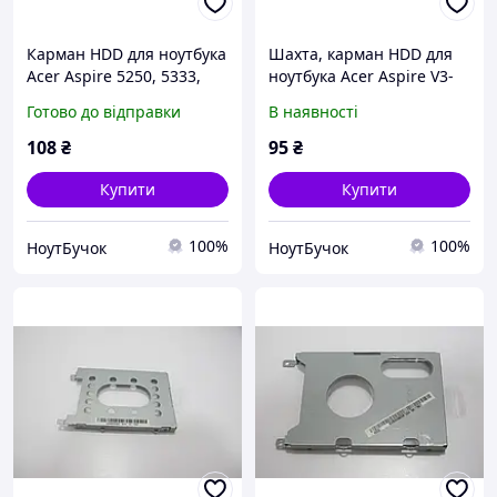
Карман HDD для ноутбука
Шахта, карман HDD для
Acer Aspire 5250, 5333,
ноутбука Acer Aspire V3-
5552, 5733, 5742,
551, V3-551G, V3-571,
Готово до відправки
В наявності
eMachines E442, E443,
Aspire 5552,E1-521 E1-531
E529, E642, E644
E1-571
108
₴
95
₴
Купити
Купити
100%
100%
НоутБучок
НоутБучок