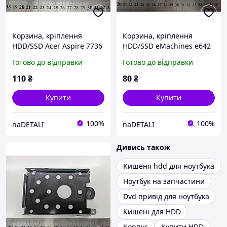
Корзина, кріплення
Корзина, кріплення
HDD/SSD Acer Aspire 7736
HDD/SSD eMachines e642
(caddy)
(caddy)
Готово до відправки
Готово до відправки
110
₴
80
₴
Купити
Купити
100%
100%
naDETALI
naDETALI
Дивись також
Кишеня hdd для ноутбука
Ноутбук на запчастини
Dvd привід для ноутбука
Кишені для HDD
Корпус
Купити HDD