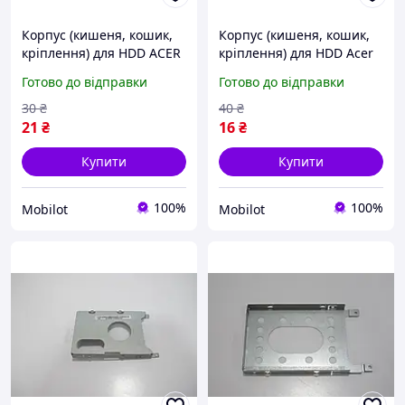
Корпус (кишеня, кошик,
Корпус (кишеня, кошик,
кріплення) для HDD ACER
кріплення) для HDD Acer
ONE D255 (NZ-099)
5742 (NZ-646)
Готово до відправки
Готово до відправки
30
₴
40
₴
21
₴
16
₴
Купити
Купити
100%
100%
Mobilot
Mobilot