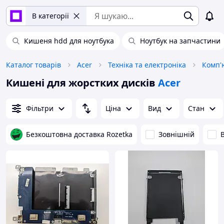
В категорії
Кишеня hdd для ноутбука
Ноутбук на запчастини
Каталог товарів
Acer
Техніка та електроніка
Комп'
Кишені для жорстких дисків
Acer
Фільтри
Ціна
Вид
Стан
Безкоштовна доставка Rozetka
Зовнішній