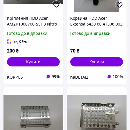
Кріплення HDD Acer
Корзина HDD Acer
AM2K1000700-SSH3 Nitro
Extensa 5430 60.4T306.003
AN515-43 б/в 00-00002269
Готово до відправки
Готово до відправки
8
від
₴
/міс
200
₴
70
₴
Купити
Купити
99%
100%
KORPUS
naDETALI