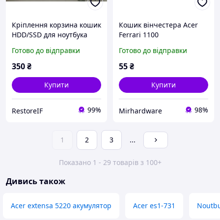
Кріплення корзина кошик
Кошик вінчестера Acer
HDD/SSD для ноутбука
Ferrari 1100
Acer Aspire 5 A515-43
Готово до відправки
Готово до відправки
AM2ME000500
350
₴
55
₴
Купити
Купити
99%
98%
RestoreIF
Mirhardware
1
2
3
...
Показано 1 - 29 товарів з 100+
Дивись також
Acer extensa 5220 акумулятор
Acer es1-731
Noutb