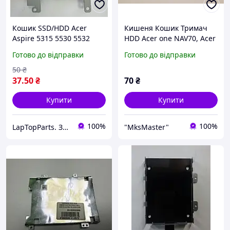
Кошик SSD/HDD Acer
Кишеня Кошик Тримач
Aspire 5315 5530 5532
HDD Acer one NAV70, Acer
5732, eMachines E627 -
one, NAV70, NAV50,
Готово до відправки
Готово до відправки
AM01K000900
AM0AE000500, бу
50
₴
37
.50
₴
70
₴
Купити
Купити
100%
100%
LapTopParts. Запчастини до ноутбуків та ПК вживані
"MksMaster"