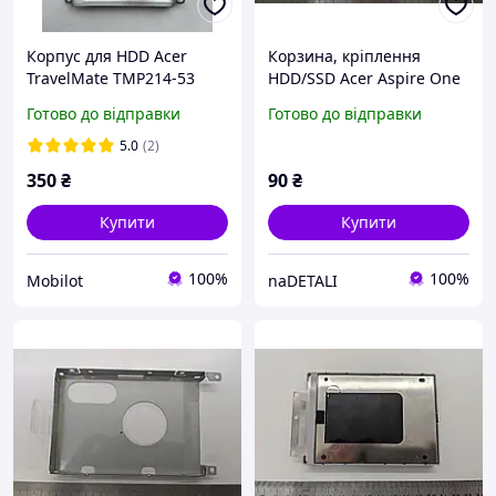
Корпус для HDD Acer
Корзина, кріплення
TravelMate TMP214-53
HDD/SSD Acer Aspire One
(NZ-19392)
KAV60 (caddy)
Готово до відправки
Готово до відправки
5.0
(2)
350
₴
90
₴
Купити
Купити
100%
100%
Mobilot
naDETALI