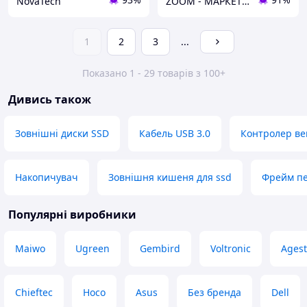
NovaTech
ZOOM - МАРКЕТ ЦИФРОВОЇ ТЕХНІКИ
1
2
3
...
Показано 1 - 29 товарів з 100+
Дивись також
Зовнішні диски SSD
Кабель USB 3.0
Контролер ве
Накопичувач
Зовнішня кишеня для ssd
Фрейм пе
Популярні виробники
Maiwo
Ugreen
Gembird
Voltronic
Agest
Chieftec
Hoco
Asus
Без бренда
Dell