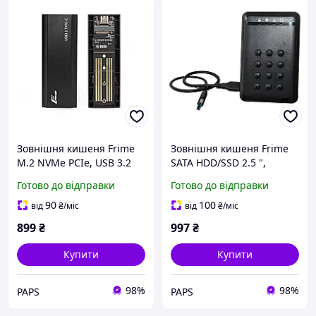
Зовнішня кишеня Frime
Зовнішня кишеня Frime
M.2 NVMe PCIe, USB 3.2
SATA HDD/SSD 2.5 ",
Type-C, Metal, Black
USB3.0, з функцією
Готово до відправки
Готово до відправки
(FHE300.M2UC) u
шифрування даних, Black
(FHEE10025U30) r
90
100
від
₴
/міс
від
₴
/міс
899
₴
997
₴
Купити
Купити
98%
98%
PAPS
PAPS