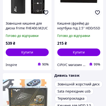
Зовнішня кишеня для
Кишеня (фрейм) до
диска Frime FHE400.M2UC
ноутбука під 2.5" HDD/SSD
Black M.2 NVMe PCIe, USB
(замість приводу) 12.7mm
Готово до відправки
Готово до відправки
3.2 Type-C
(FHDC127M) Frime
539
₴
215
₴
Купити
Купити
90%
99%
Inspire
СiРiУС магазин комп'ютерной техніки
Дивись також
Зовнішній жорсткий диск
Sata перехідник usb
Термопрокладка
Кишеня для HDD 3 5