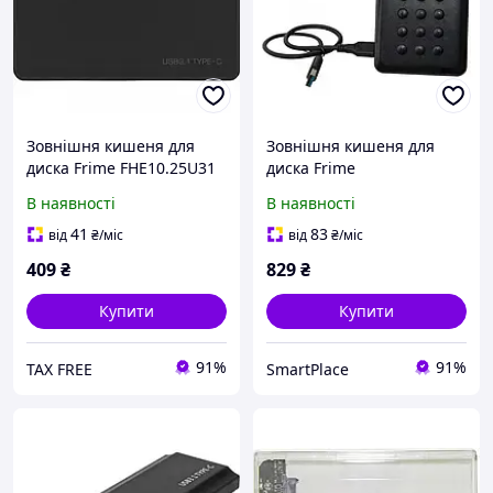
Зовнішня кишеня для
Зовнішня кишеня для
диска Frime FHE10.25U31
диска Frime
Black
FHEE10025U30 Black
В наявності
В наявності
41
83
від
₴
/міс
від
₴
/міс
409
₴
829
₴
Купити
Купити
91%
91%
TAX FREE
SmartPlace