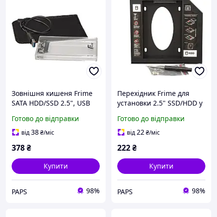
Зовнішня кишеня Frime
Перехідник Frime для
SATA HDD/SSD 2.5", USB
установки 2.5" SSD/HDD у
3.0, Plastic, Clear
відсік приводу 12.7мм
Готово до відправки
Готово до відправки
(FHE80.25U30) m
Black (FHDC127P)
(q713199)
38
22
від
₴
/міс
від
₴
/міс
378
₴
222
₴
Купити
Купити
98%
98%
PAPS
PAPS