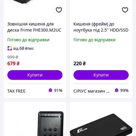
Зовнішня кишеня для
Кишеня (фрейм) до
диска Frime FHE300.M2UC
ноутбука під 2.5" HDD/SSD
Black M.2 NVMe PCIe, USB
(замість приводу) 9.5mm
Готово до відправки
Готово до відправки
3.2 Type-C
(FHDC950M) Frime
68
від
₴
/міс
999
₴
679
₴
220
₴
Купити
Купити
91%
99%
TAX FREE
СiРiУС магазин комп'ютерной техніки