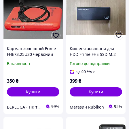
Карман зовнішній Frime
Кишеня зовнішня для
FHE73.25U30 червоний
HDD Frime FHE SSD M.2
USB 3.0
В наявності
Готово до відправки
40
від
₴
/міс
350
₴
399
₴
Купити
Купити
99%
95%
BERLOGA - ПК та комплектуючі
Магазин Rubikon