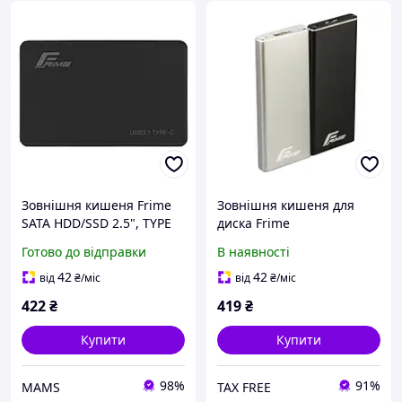
Зовнішня кишеня Frime
Зовнішня кишеня для
SATA HDD/SSD 2.5", TYPE
диска Frime
C(USB3.1), Plastic, Black
FHE201.M2U30 Silver SATA
Готово до відправки
В наявності
(FHE10.25U31) x
HDD/SSD 2.5, USB 3.0,
Metal
42
42
від
₴
/міс
від
₴
/міс
422
₴
419
₴
Купити
Купити
98%
91%
MAMS
TAX FREE