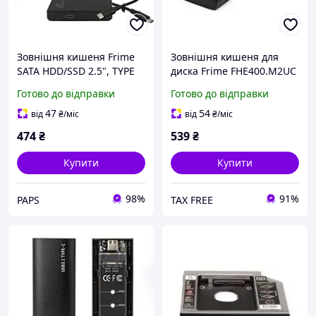
Зовнішня кишеня Frime
Зовнішня кишеня для
SATA HDD/SSD 2.5", TYPE
диска Frime FHE400.M2UC
C(USB3.1), Plastic, Black
Black M.2 NVMe PCIe, USB
Готово до відправки
Готово до відправки
3.2 Type-C
47
54
від
₴
/міс
від
₴
/міс
474
₴
539
₴
Купити
Купити
98%
91%
PAPS
TAX FREE