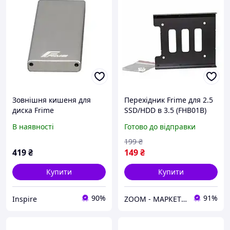
Зовнішня кишеня для
Перехідник Frime для 2.5
диска Frime
SSD/HDD в 3.5 (FHB01B)
FHE201.M2U30 Silver SATA
В наявності
Готово до відправки
HDD/SSD 2.5, USB 3.0,
Metal
199
₴
419
₴
149
₴
Купити
Купити
90%
91%
Inspire
ZOOM - МАРКЕТ ЦИФРОВОЇ ТЕХНІКИ