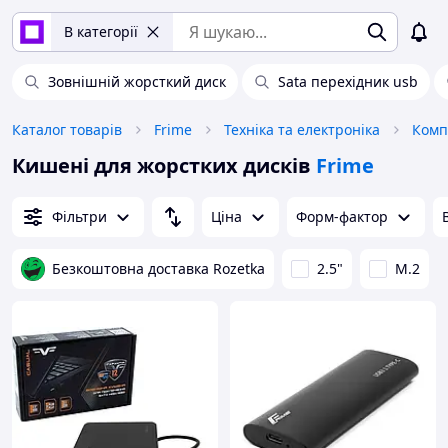
В категорії
Зовнішній жорсткий диск
Sata перехідник usb
Каталог товарів
Frime
Техніка та електроніка
Комп
Кишені для жорстких дисків
Frime
Фільтри
Ціна
Форм-фактор
Безкоштовна доставка Rozetka
2.5"
M.2