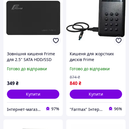
Зовнішня кишеня Frime
Кишеня для жорстких
для 2.5" SATA HDD/SSD
дисків Frime
Plastic TYPE C(USB3.1)
(FHEE10025U30) для 2.5"
Готово до відправки
Готово до відправки
Black (FHE10.25U31)
USB 3.0 Black
874
₴
349
₴
840
₴
Купити
Купити
97%
96%
Інтернет-магазин "SP Shop" (комплектуючі та аксесуари для телефонів)
"Farmax" Інтернет-магазин комп'ютерної та побутової техніки