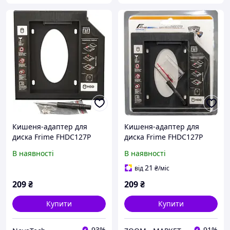
Кишеня-адаптер для
Кишеня-адаптер для
диска Frime FHDC127P
диска Frime FHDC127P
HDD/SSD 2.5 у відсік
HDD/SSD 2.5 у відсік
В наявності
В наявності
привода ноутбука
привода ноутбука
SATA/mSATA 12.7 mm
SATA/mSATA 12.7 mm
21
від
₴
/міс
209
₴
209
₴
Купити
Купити
93%
91%