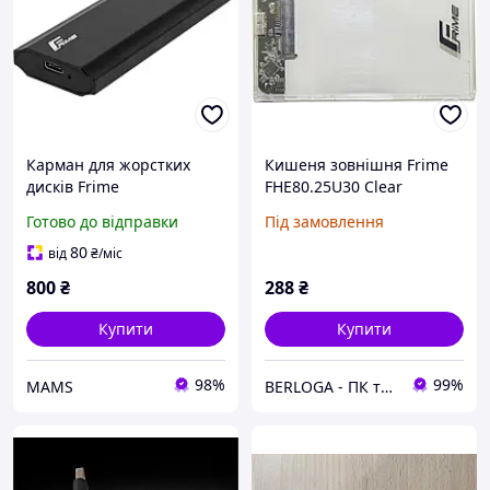
Карман для жорстких
Кишеня зовнішня Frime
дисків Frime
FHE80.25U30 Clear
(FHE300.M2UC) для M.2
Готово до відправки
Під замовлення
NVMe PCIe USB 3.2 Metal
Black
80
від
₴
/міс
800
₴
288
₴
Купити
Купити
98%
99%
MAMS
BERLOGA - ПК та комплектуючі