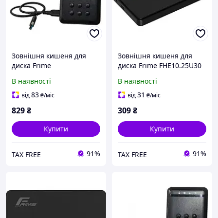
Зовнішня кишеня для
Зовнішня кишеня для
диска Frime
диска Frime FHE10.25U30
FHEE10025U30 Black
Black
В наявності
В наявності
83
31
від
₴
/міс
від
₴
/міс
829
₴
309
₴
Купити
Купити
91%
91%
TAX FREE
TAX FREE