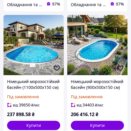
97%
97%
Обладнання та хімія для басейнів з доставкою по всій Україні
Обладнання та хімія для басейнів з доставкою по всій Україні
Німецький морозостійкий
Німецький морозостійкий
басейн (1100х500х150 см)
басейн (900х500х150 см)
Hobby Pool Milano
Hobby Pool Milano
Під замовлення
Під замовлення
овальний, плівка 0.8 мм,
овальний, плівка 0.8 мм,
82.5 м³ металевий
67.5 м³ металевий
39650
34403
від
₴
/міс
від
₴
/міс
збірний
збірний
237 898
.58
₴
206 416
.12
₴
Купити
Купити