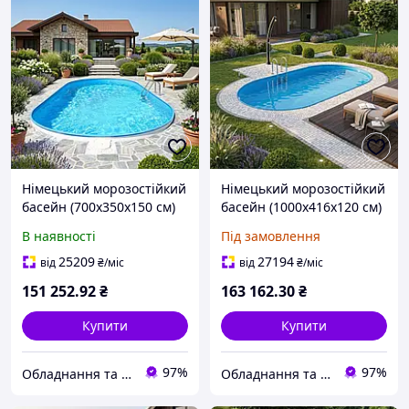
Німецький морозостійкий
Німецький морозостійкий
басейн (700х350х150 см)
басейн (1000х416х120 см)
Hobby Pool Milano
Hobby Pool Milano
В наявності
Під замовлення
овальний, плівка 0.8 мм,
овальний, плівка 0.8 мм,
36.7 м³ металевий
50 м³ металевий збірний
25209
27194
від
₴
/міс
від
₴
/міс
збірний
151 252
.92
₴
163 162
.30
₴
Купити
Купити
97%
97%
Обладнання та хімія для басейнів з доставкою по всій Україні
Обладнання та хімія для басейнів з доставкою по всій Україні