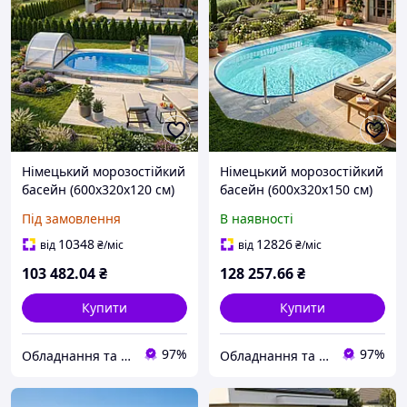
Німецький морозостійкий
Німецький морозостійкий
басейн (600х320х120 см)
басейн (600х320х150 см)
Hobby Pool Milano
Hobby Pool Milano
Під замовлення
В наявності
овальний, плівка 0.8 мм,
овальний, плівка 0.8 мм,
23 м³ металевий збірний
28.8 м³ металевий
10348
12826
від
₴
/міс
від
₴
/міс
збірний
103 482
.04
₴
128 257
.66
₴
Купити
Купити
97%
97%
Обладнання та хімія для басейнів з доставкою по всій Україні
Обладнання та хімія для басейнів з доставкою по всій Україні