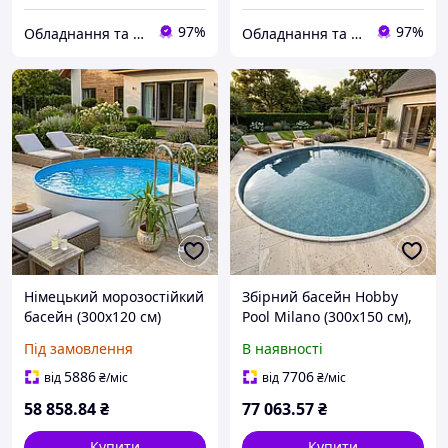
97%
97%
Обладнання та хімія для басейнів з доставкою по всій Україні
Обладнання та хімія для басейнів з доставкою по всій Україні
Німецький морозостійкий
Збірний басейн Hobby
басейн (300х120 см)
Pool Milano (300х150 см),
Hobby Pool Milano
плівка 0.6 мм, 10.6 м³
Під замовлення
В наявності
круглий, плівка 0.8 мм,
Прожектор, дозова
8.5 м³ металевий збірний
коробка, трансформатор
5886
7706
від
₴
/міс
від
₴
/міс
58 858
.84
₴
77 063
.57
₴
Купити
Купити