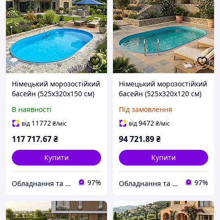
Німецький морозостійкий
Німецький морозостійкий
басейн (525х320х150 см)
басейн (525х320х120 см)
Hobby Pool Milano
Hobby Pool Milano
В наявності
Під замовлення
овальний, плівка 0.8 мм,
овальний, плівка 0.8 мм,
25.2 м³ металевий
20 м³ металевий збірний
11772
9472
від
₴
/міс
від
₴
/міс
збірний
117 717
.67
₴
94 721
.89
₴
Купити
Купити
97%
97%
Обладнання та хімія для басейнів з доставкою по всій Україні
Обладнання та хімія для басейнів з доставкою по всій Україні