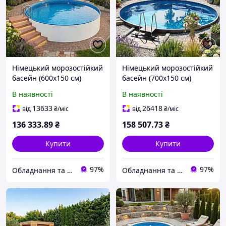
Німецький морозостійкий
Німецький морозостійкий
басейн (600х150 см)
басейн (700х150 см)
Hobby Pool Milano
Hobby Pool Milano
В наявності
В наявності
круглий, плівка 0.6 мм, 40
круглий, плівка 0.6 мм, 58
м³, металевий збірний
м³, металевий збірний
13633
26418
від
₴
/міс
від
₴
/міс
136 333
.89
₴
158 507
.73
₴
Купити
Купити
97%
97%
Обладнання та хімія для басейнів з доставкою по всій Україні
Обладнання та хімія для басейнів з доставкою по всій Україні