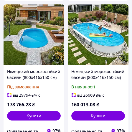
Німецький морозостійкий
Німецький морозостійкий
басейн (800х416х150 см)
басейн (800х416х150 см)
Hobby Pool Milano
Hobby Pool Milano
Під замовлення
В наявності
овальний, плівка 0.8 мм,
овальний, плівка 0.6 мм,
44 м³ металевий збірний
44 м³ металевий збірний
29794
26669
від
₴
/міс
від
₴
/міс
178 766
.28
₴
160 013
.08
₴
Купити
Купити
97%
97%
Обладнання та хімія для басейнів з доставкою по всій Україні
Обладнання та хімія для басейнів з доставкою по всій Україні