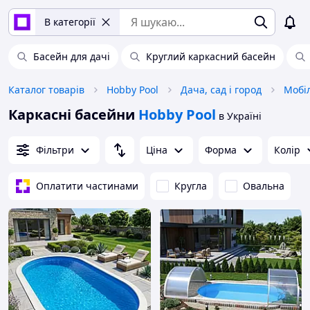
В категорії
Басейн для дачі
Круглий каркасний басейн
Каталог товарів
Hobby Pool
Дача, сад і город
Мобі
Каркасні басейни
Hobby Pool
в Україні
Фільтри
Ціна
Форма
Колір
Оплатити частинами
Кругла
Овальна