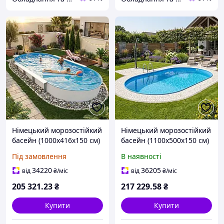
Німецький морозостійкий
Німецький морозостійкий
басейн (1000х416х150 см)
басейн (1100х500х150 см)
Hobby Pool Milano
Hobby Pool Milano
Під замовлення
В наявності
овальний, плівка 0.8 мм,
овальний, плівка 0.6 мм,
62.4 м³ металевий
82.5 м³ металевий
34220
36205
від
₴
/міс
від
₴
/міс
збірний
збірний
205 321
.23
₴
217 229
.58
₴
Купити
Купити