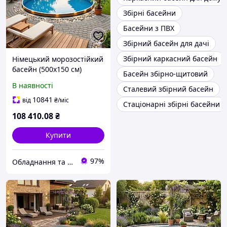
Збірні басейни
Басейни з ПВХ
Збірний басейн для дачі
Збірний каркасний басейн
Німецький морозостійкий
басейн (500х150 см)
Басейн збірно-щитовий
Hobby Pool Milano
В наявності
Сталевий збірний басейн
круглий, плівка 0.6 мм, 30
м³, металевий збірний
10841
від
₴
/міс
Стаціонарні збірні басейни
108 410
.08
₴
Купити
97%
Обладнання та хімія для басейнів з доставкою по всій Україні