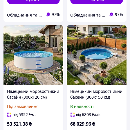
97%
97%
Обладнання та хімія для басейнів з доставкою по всій Україні
Обладнання та хімія для басейнів з доставкою по всій Україні
Німецький морозостійкий
Німецький морозостійкий
басейн (300х120 см)
басейн (300х150 см)
Hobby Pool Milano
Hobby Pool Milano
Під замовлення
В наявності
круглий, плівка 0.6 мм,
круглий, плівка 0.6 мм,
8.5 м³, металевий збірний
10.6 м³, металевий
5352
6803
від
₴
/міс
від
₴
/міс
збірний
53 521
.38
₴
68 029
.96
₴