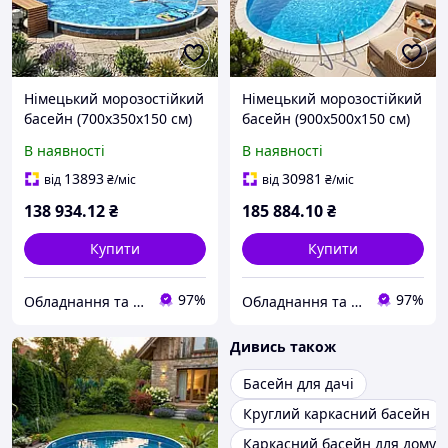
Німецький морозостійкий
Німецький морозостійкий
басейн (700х350х150 см)
басейн (900х500х150 см)
Hobby Pool Milano
Hobby Pool Milano
В наявності
В наявності
овальний, плівка 0.6 мм,
овальний, плівка 0.6 мм,
36.7 м³ металевий
67.5 м³ металевий
13893
30981
від
₴
/міс
від
₴
/міс
збірний
збірний
138 934
.12
₴
185 884
.10
₴
Купити
Купити
97%
97%
Обладнання та хімія для басейнів з доставкою по всій Україні
Обладнання та хімія для басейнів з доставкою по всій Україні
Дивись також
Басейн для дачі
Круглий каркасний басейн
Каркасний басейн для дому