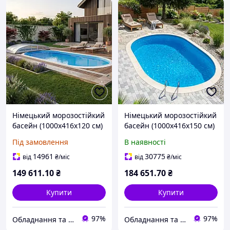
Німецький морозостійкий
Німецький морозостійкий
басейн (1000х416х120 см)
басейн (1000х416х150 см)
Hobby Pool Milano
Hobby Pool Milano
Під замовлення
В наявності
овальний, плівка 0.6 мм,
овальний, плівка 0.6 мм,
50 м³ металевий збірний
62.4 м³ металевий
14961
30775
від
₴
/міс
від
₴
/міс
збірний
149 611
.10
₴
184 651
.70
₴
Купити
Купити
97%
97%
Обладнання та хімія для басейнів з доставкою по всій Україні
Обладнання та хімія для басейнів з доставкою по всій Україні