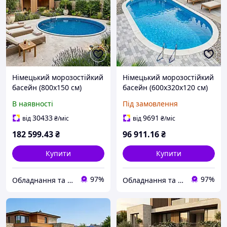
Німецький морозостійкий
Німецький морозостійкий
басейн (800х150 см)
басейн (600х320х120 см)
Hobby Pool Milano
Hobby Pool Milano
В наявності
Під замовлення
круглий, плівка 0.6 мм, 65
овальний, плівка 0.6 мм,
м³, металевий збірний
23 м³ металевий збірний
30433
9691
від
₴
/міс
від
₴
/міс
182 599
.43
₴
96 911
.16
₴
Купити
Купити
97%
97%
Обладнання та хімія для басейнів з доставкою по всій Україні
Обладнання та хімія для басейнів з доставкою по всій Україні