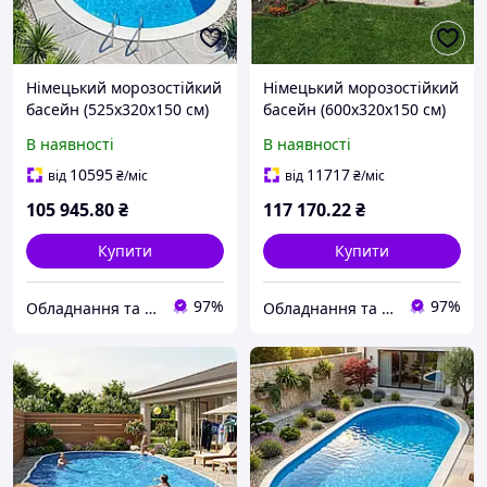
Німецький морозостійкий
Німецький морозостійкий
басейн (525х320х150 см)
басейн (600х320х150 см)
Hobby Pool Milano
Hobby Pool Milano
В наявності
В наявності
овальний, плівка 0.6 мм,
овальний, плівка 0.6 мм,
25.2 м³ металевий
28.8 м³ металевий
10595
11717
від
₴
/міс
від
₴
/міс
збірний
збірний
105 945
.80
₴
117 170
.22
₴
Купити
Купити
97%
97%
Обладнання та хімія для басейнів з доставкою по всій Україні
Обладнання та хімія для басейнів з доставкою по всій Україні