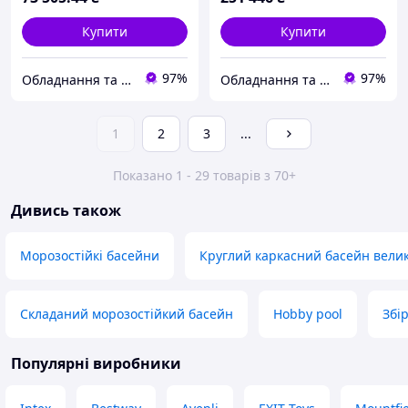
Купити
Купити
97%
97%
Обладнання та хімія для басейнів з доставкою по всій Україні
Обладнання та хімія для басейнів з доставкою по всій Україні
1
2
3
...
Показано 1 - 29 товарів з 70+
Дивись також
Морозостійкі басейни
Круглий каркасний басейн вели
Складаний морозостійкий басейн
Hobby pool
Збі
Популярні виробники