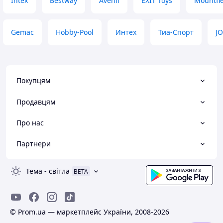
Intex
Bestway
Avenli
EXIT Toys
Mountfi
Gemac
Hobby-Pool
Интех
Тиа-Спорт
J
Покупцям
Продавцям
Про нас
Партнери
Тема
-
світла
BETA
© Prom.ua — маркетплейс України, 2008-2026