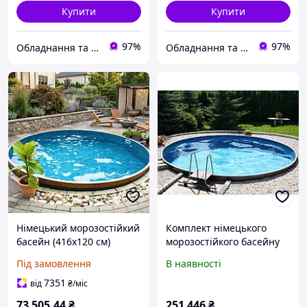
Купити
Купити
97%
97%
Обладнання та хімія для басейнів з доставкою по всій Україні
Обладнання та хімія для басейнів з доставкою по всій Україні
Німецький морозостійкий
Комплект німецького
басейн (416х120 см)
морозостійкого басейну
Hobby Pool Milano
(800х150 см) Hobby Pool
Під замовлення
В наявності
круглий, плівка 0.6 мм,
Milano круглий, лайнер
16.5 м³ металевий
0.6 мм, 65 м³, металевий
7351
від
₴
/міс
збірний
збірний
73 505
.44
₴
251 446
₴