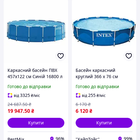
Каркасний басейн ПВХ
Басейн каркасний
457х122 см Синій 16800 л
круглий 366 х 76 см
з фільтром і сходами
Готово до відправки
Готово до відправки
(596598)
3325
255
від
₴
/міс
від
₴
/міс
24 687
.50
₴
6 170
₴
19 947
.50
₴
6 120
₴
Купити
Купити
96%
99%
BestMix
"ХайпТойс"