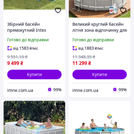
Збірний басейн
Великий круглий басейн
прямокутний Intex
літня зона відпочинку для
450х220х84 см + фільтр-
дітей та дорослих
Готово до відправки
Готово до відправки
насос 2006 л/год
366х99см 8592л насос-
плавальна зона
фільтр драбини водяний
1583
1883
від
₴
/міс
від
₴
/міс
відпочинку для всієї
майданчик каркасний
9 551
.10
₴
11 348
.35
₴
родини водний куточок
9 499
₴
11 299
₴
Купити
Купити
99%
99%
imne.com.ua
imne.com.ua