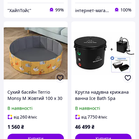
99%
100%
"ХайпТойс"
інтернет-магазин "Просто меблі STORE"
Сухий басейн Terrio
Кругла надувна крижана
Monsy M Жовтий 100 х 30
ванна Ice Bath Spa
см
Premium 90х75 см з
В наявності
В наявності
професійним чилером
охолодження води
260
7750
від
₴
/міс
від
₴
/міс
1 560
₴
46 499
₴
Купити
Купити