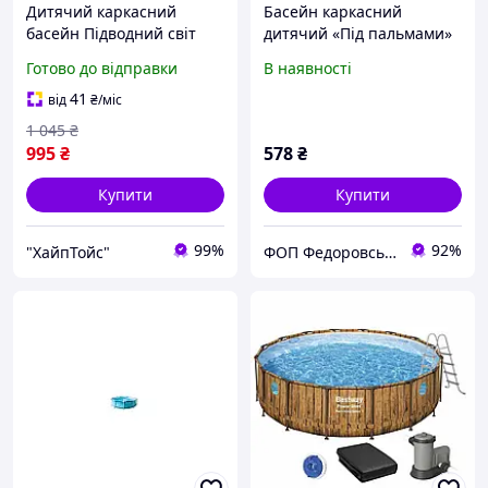
Дитячий каркасний
Басейн каркасний
басейн Підводний світ
дитячий «Під пальмами»
183 х 38 см
Готово до відправки
В наявності
41
від
₴
/міс
1 045
₴
995
₴
578
₴
Купити
Купити
99%
92%
"ХайпТойс"
ФОП Федоровський-Магазин Іграшок Рижик