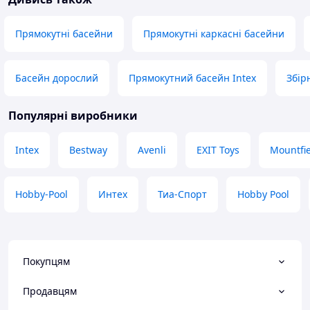
Прямокутні басейни
Прямокутні каркасні басейни
Басейн дорослий
Прямокутний басейн Intex
Збір
Популярні виробники
Intex
Bestway
Avenli
EXIT Toys
Mountfi
Hobby-Pool
Интех
Тиа-Спорт
Hobby Pool
Покупцям
Продавцям