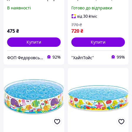
пляжним принтом, літній
В наявності
Готово до відправки
басейн для малюків
30
від
₴
/міс
770
₴
475
₴
720
₴
Купити
Купити
92%
99%
ФОП Федоровський-Магазин Іграшок Рижик
"ХайпТойс"