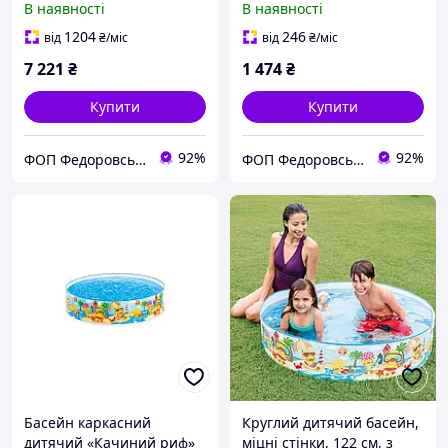
В наявності
В наявності
1204
246
від
₴
/міс
від
₴
/міс
7 221
₴
1 474
₴
Купити
Купити
92%
92%
ФОП Федоровський-Магазин Іграшок Рижик
ФОП Федоровський-Магазин Іграшок Рижик
Басейн каркасний
Круглий дитячий басейн,
дитячий «Качиний риф»
міцні стінки, 122 см, з