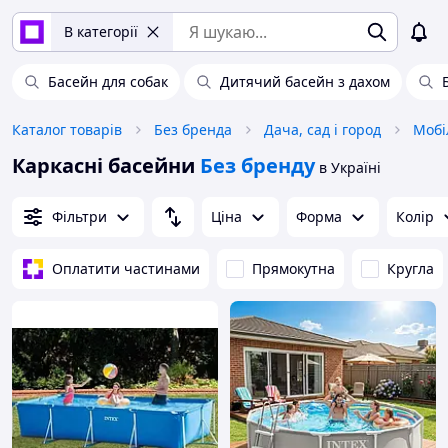
В категорії
Басейн для собак
Дитячий басейн з дахом
Каталог товарів
Без бренда
Дача, сад і город
Мобі
Каркасні басейни
Без бренду
в Україні
Фільтри
Ціна
Форма
Колір
Оплатити частинами
Прямокутна
Кругла