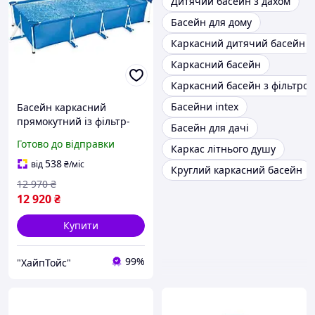
Дитячий басейн з дахом
Басейн для дому
Каркасний дитячий басейн
Каркасний басейн
Каркасний басейн з фільтро
Басейни intex
Басейн каркасний
прямокутний із фільтр-
Басейн для дачі
насосом 450 x 220 x 84 см
Готово до відправки
Каркас літнього душу
538
від
₴
/міс
Круглий каркасний басейн
12 970
₴
12 920
₴
Купити
99%
"ХайпТойс"