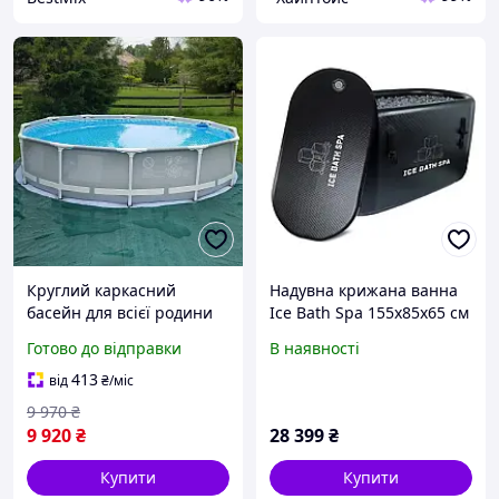
Круглий каркасний
Надувна крижана ванна
басейн для всієї родини
Ice Bath Spa 155х85х65 см
діаметр 366 см
Готово до відправки
В наявності
413
від
₴
/міс
9 970
₴
9 920
₴
28 399
₴
Купити
Купити