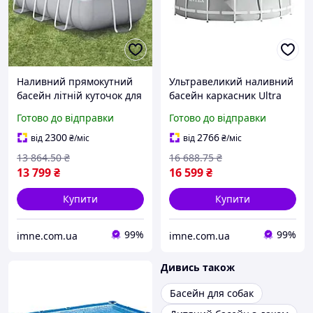
Наливний прямокутний
Ультравеликий наливний
басейн літній куточок для
басейн каркасник Ultra
плавання всієї сім'ї
Frame Pool ігрова зона
Готово до відправки
Готово до відправки
300х175х80 см 3539л
мініквапарк для дітей
насос-фільтр драбина
427х107 см 12706 л 3785
2300
2766
від
₴
/міс
від
₴
/міс
ігрова зона з водою
л/год
13 864
.50
₴
16 688
.75
₴
13 799
₴
16 599
₴
Купити
Купити
99%
99%
imne.com.ua
imne.com.ua
Дивись також
Басейн для собак