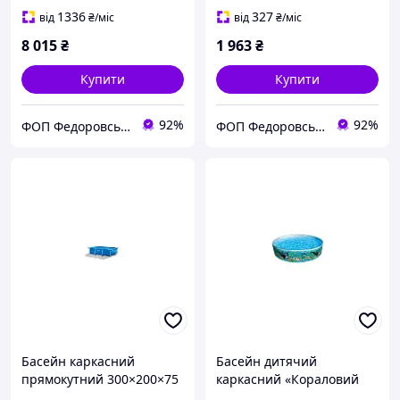
1336
327
від
₴
/міс
від
₴
/міс
8 015
₴
1 963
₴
Купити
Купити
92%
92%
ФОП Федоровський-Магазин Іграшок Рижик
ФОП Федоровський-Магазин Іграшок Рижик
Басейн каркасний
Басейн дитячий
прямокутний 300×200×75
каркасний «Кораловий
см
риф» 244×46 см