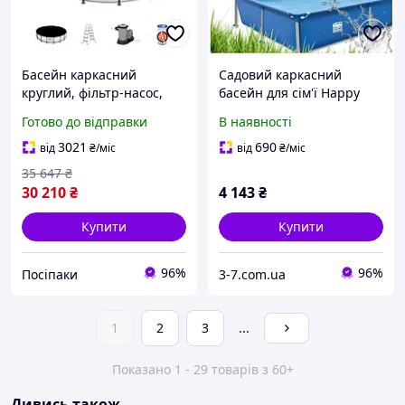
Басейн каркасний
Садовий каркасний
круглий, фільтр-насос,
басейн для сім'ї Happy
сходи, тент, кор., 549-122
People 228 шт. 159 шт. 42
Готово до відправки
В наявності
см (56462)
см 1287л
3021
690
від
₴
/міс
від
₴
/міс
35 647
₴
30 210
₴
4 143
₴
Купити
Купити
96%
96%
Посіпаки
3-7.com.ua
1
2
3
...
Показано 1 - 29 товарів з 60+
Дивись також