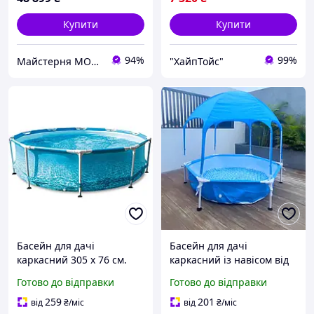
Купити
Купити
94%
99%
Майстерня MOKOTOW
"ХайпТойс"
Басейн для дачі
Басейн для дачі
каркасний 305 х 76 см.
каркасний із навісом від
сонця 183 х 38 см.
Готово до відправки
Готово до відправки
259
201
від
₴
/міс
від
₴
/міс