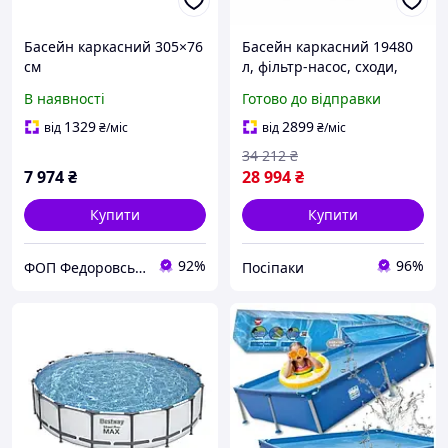
Басейн каркасний 305×76
Басейн каркасний 19480
см
л, фільтр-насос, сходи,
тент, вікна 4 шт., ротанг,
В наявності
Готово до відправки
488-122 см (56725)
1329
2899
від
₴
/міс
від
₴
/міс
34 212
₴
7 974
₴
28 994
₴
Купити
Купити
92%
96%
ФОП Федоровський-Магазин Іграшок Рижик
Посіпаки