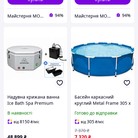
94%
94%
Майстерня MOKOTOW
Майстерня MOKOTOW
Надувна крижана ванна
Басейн каркасний
Ice Bath Spa Premium
круглий Metal Frame 305 x
200х65 см з професійним
76 см
В наявності
Готово до відправки
чилером охолодження
води
8150
305
від
₴
/міс
від
₴
/міс
7 370
₴
48 899
₴
7 320
₴