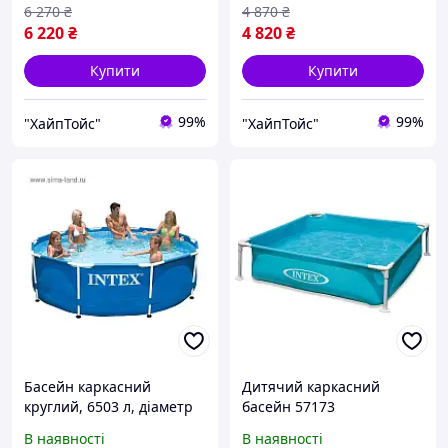
6 270
₴
4 870
₴
6 220
₴
4 820
₴
Купити
Купити
99%
99%
"ХайпТойс"
"ХайпТойс"
Басейн каркасний
Дитячий каркасний
круглий, 6503 л, діаметр
басейн 57173
366 см
В наявності
В наявності