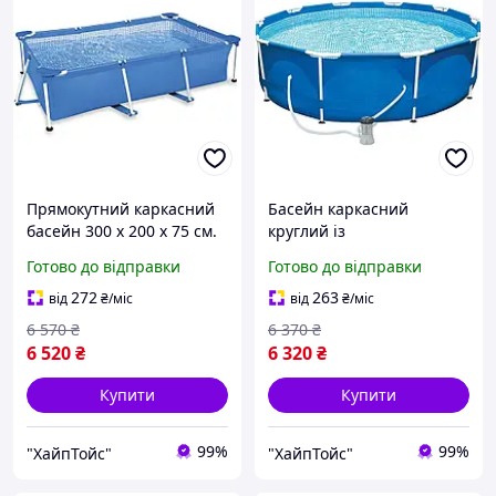
Прямокутний каркасний
Басейн каркасний
басейн 300 х 200 х 75 см.
круглий із
фільтрувальним насосом
Готово до відправки
Готово до відправки
305 x 76 см
272
263
від
₴
/міс
від
₴
/міс
6 570
₴
6 370
₴
6 520
₴
6 320
₴
Купити
Купити
99%
99%
"ХайпТойс"
"ХайпТойс"