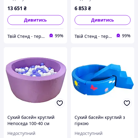
13 651
₴
6 853
₴
Дивитись
Дивитись
99%
99%
Твій Стенд - термонаклейки, наклейки, стенди, фотошпалери
Твій Стенд - термонаклейки, наклейки, стенди, фотошпалери
Сухий басейн круглий
Сухий басейн круглий з
Непоседа 100-40 см
гіркою
Недоступний
Недоступний