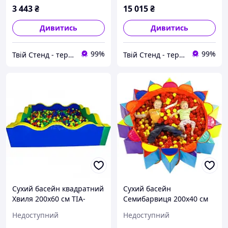
3 443
₴
15 015
₴
Дивитись
Дивитись
99%
99%
Твій Стенд - термонаклейки, наклейки, стенди, фотошпалери
Твій Стенд - термонаклейки, наклейки, стенди, фотошпалери
Сухий басейн квадратний
Сухий басейн
Хвиля 200х60 см TIA-
Семибарвиця 200х40 см
SPORT
Недоступний
Недоступний