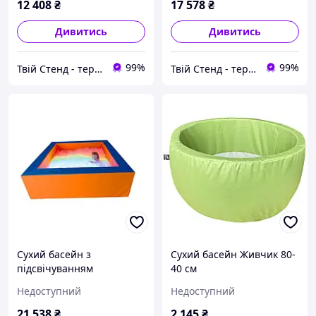
12 408
₴
17 578
₴
Дивитись
Дивитись
99%
99%
Твій Стенд - термонаклейки, наклейки, стенди, фотошпалери
Твій Стенд - термонаклейки, наклейки, стенди, фотошпалери
Сухий басейн з
Сухий басейн Живчик 80-
підсвічуванням
40 см
квадратний 200х60х20 см
Недоступний
Недоступний
21 538
₴
2 145
₴