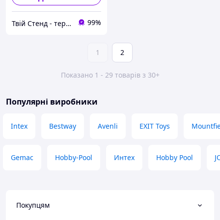
99%
Твій Стенд - термонаклейки, наклейки, стенди, фотошпалери
1
2
Показано 1 - 29 товарів з 30+
Популярні виробники
Intex
Bestway
Avenli
EXIT Toys
Mountfi
Gemac
Hobby-Pool
Интех
Hobby Pool
J
Покупцям