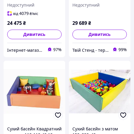
Недоступний
Недоступний
4079
від
₴
/міс
24 475
₴
29 689
₴
Дивитись
Дивитись
97%
99%
Інтернет-магазин Учcнаб Україна - оснащення учбових закладів, нуш, шкільних кабінетів, днз
Твій Стенд - термонаклейки, наклейки, стенди, фотошпалери
Сухий басейн Квадратний
Сухий басейн з матом