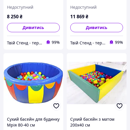
Недоступний
Недоступний
8 250
₴
11 869
₴
Дивитись
Дивитись
99%
99%
Твій Стенд - термонаклейки, наклейки, стенди, фотошпалери
Твій Стенд - термонаклейки, наклейки, стенди, фотошпалери
Сухий басейн для будинку
Сухий басейн з матом
Мрія 80-40 см
200х40 см