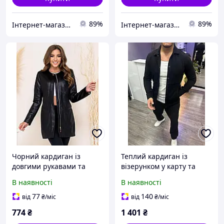
89%
89%
Інтернет-магазин OK Shop
Інтернет-магазин OK Shop
Чорний кардиган із
Теплий кардиган із
довгими рукавами та
візерунком у карту та
фактурним трикотажем
довгим рукавом для жінок
В наявності
В наявності
для жінок Brand 2001
BrandName
77
140
від
₴
/міс
від
₴
/міс
774
₴
1 401
₴