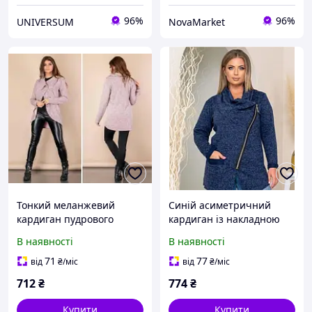
96%
96%
UNIVERSUM
NovaMarket
Тонкий меланжевий
Синій асиметричний
кардиган пудрового
кардиган із накладною
кольору з брошкою на
кишенею і блискавкою
В наявності
В наявності
захід для жінок Brand 133
меланж для жінок Art7592
Новинка
71
77
від
₴
/міс
від
₴
/міс
712
₴
774
₴
Купити
Купити