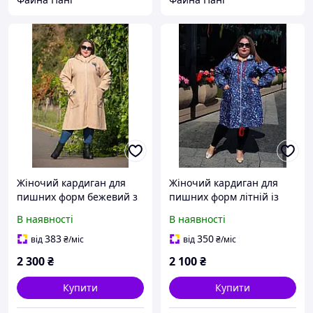
Жіночий кардиган для
Жіночий кардиган для
пишних форм бежевий з
пишних форм літній із
кишенями 62-64 розмір,
льону 62 розмір, кофта
В наявності
В наявності
кофта батал для повних
батал для повних жінок
жінок
383
350
від
₴
/міс
від
₴
/міс
2 300
₴
2 100
₴
Купити
Купити