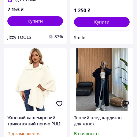
2 153
₴
1 250
₴
Купити
Купити
87%
Jizzy TOOLS
Smile
Жіночий кашеміровий
Теплий плед-кардиган
трикотажний пончо PULI,
для жінок
шаль, накидка, кардиган
Під замовлення
В наявності
для жінок, подарунок для