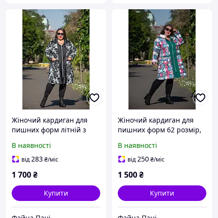
Жіночий кардиган для
Жіночий кардиган для
пишних форм літній з
пишних форм 62 розмір,
кишенями 62 розмір,
кофта батал для повних
В наявності
В наявності
кофта батал для повних
жінок
жінок
283
250
від
₴
/міс
від
₴
/міс
1 700
₴
1 500
₴
Купити
Купити
Файна Пані
Файна Пані