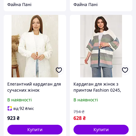
Файна Пані
Файна Пані
Елегантний кардиган для
Кардиган для жінок з
сучасних жінок
принтом Fashion 0245,
білий кольору,
В наявності
В наявності
універсальний розмір,
42-48.
92
від
₴
/міс
754
₴
923
₴
628
₴
Купити
Купити