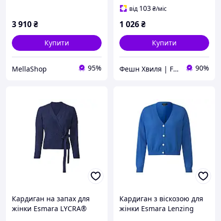
мами, слонова кістка,
103
від
₴
/міс
один розмір
3 910
₴
1 026
₴
Купити
Купити
95%
90%
MellaShop
Фешн Хвиля | Fashion Wave
Кардиган на запах для
Кардиган з віскозою для
жінки Esmara LYCRA®
жінки Esmara Lenzing
417513 S темно-синій
EcoVero 435036 L синій