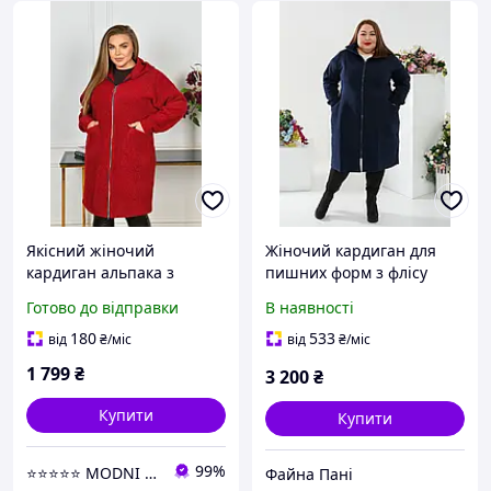
Якісний жіночий
Жіночий кардиган для
кардиган альпака з
пишних форм з флісу
капюшоном на блискавці
синій з кишенями 62
Готово до відправки
В наявності
для повних жінок
розмір, кофта батал для
повних жінок
180
533
від
₴
/міс
від
₴
/міс
1 799
₴
3 200
₴
Купити
Купити
99%
⭐⭐⭐⭐⭐ MODNI ⭐⭐⭐⭐⭐
Файна Пані