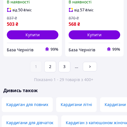
В наявності
В наявності
50
57
від
₴
/міс
від
₴
/міс
837
₴
870
₴
503
₴
568
₴
Купити
Купити
99%
99%
База Чернігів
База Чернігів
1
2
3
...
Показано 1 - 29 товарів з 400+
Дивись також
Кардиган для повних
Кардигани літні
Кардигани 
Кардигани для дівчаток
Кардиган з капюшоном жіноч