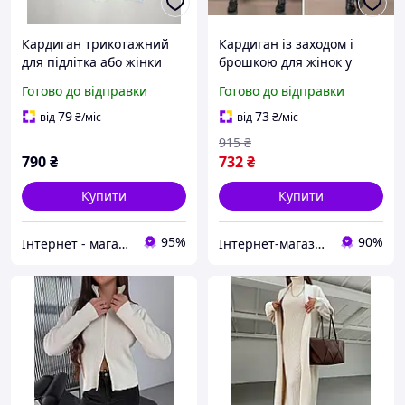
Кардиган трикотажний
Кардиган із заходом і
для підлітка або жінки
брошкою для жінок у
170 см
пудровому кольорі з
Готово до відправки
Готово до відправки
тонкого меланжевого
матеріалу без підкладки
79
73
від
₴
/міс
від
₴
/міс
915
₴
790
₴
732
₴
Купити
Купити
95%
90%
Інтернет - магазин одягу та взуття Зiрочка
Інтернет-магазин Clothes-Mall