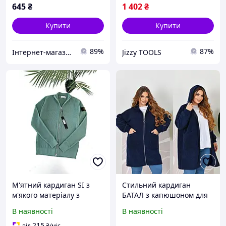
645
₴
1 402
₴
Купити
Купити
89%
87%
Інтернет-магазин OK Shop
Jizzy TOOLS
М'ятний кардиган SI з
Стильний кардиган
м'якого матеріалу з
БАТАЛ з капюшоном для
унікальною текстурою
жінок
В наявності
В наявності
для стильного образу
жінок
215
від
₴
/міс