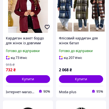
Кардиган жакет бордо
Флісовий кардиган для
для жінок із довгими
жінок батал
рукавами з трикотажу
Готово до відправки
Готово до відправки
середньої довжини до
стебла арт 2002
73
207
від
₴
/міс
від
₴
/міс
915
₴
732
₴
2 068
₴
Купити
Купити
90%
95%
Інтернет-магазин Clothes-Mall
Moda-plus