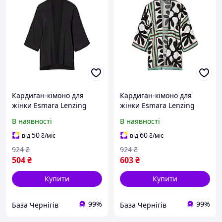
Кардиган-кімоно для
Кардиган-кімоно для
жінки Esmara Lenzing
жінки Esmara Lenzing
EcoVero 460285 M чорний
EcoVero 460285 M
В наявності
В наявності
Різнобарвний
50
60
від
₴
/міс
від
₴
/міс
924
₴
924
₴
504
₴
603
₴
Купити
Купити
99%
99%
База Чернігів
База Чернігів