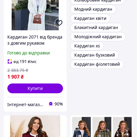
Модний кардиган
Кардиган квіти
Блакитний кардиган
Молодіжний кардиган
Кардиган 2071 від бренда
з довгим рукавом
Кардиган xs
стильний і зручний із
Готово до відправки
Кардиган бузковий
м'якого матеріалу колір
сірий для жінок
191
від
₴
/міс
Кардиган фіолетовий
2 383
.75
₴
1 907
₴
Купити
90%
Інтернет-магазин Clothes-Mall