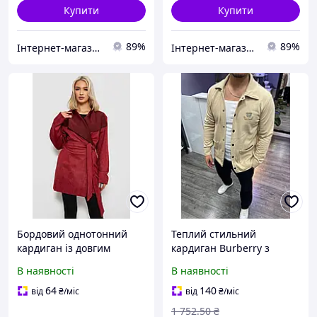
Купити
Купити
89%
89%
Інтернет-магазин OK Shop
Інтернет-магазин OK Shop
Бордовий однотонний
Теплий стильний
кардиган із довгим
кардиган Burberry з
рукавом для жінок
класичним дизайном і
В наявності
В наявності
257R001
високою якістю
виготовлення для жінок
64
140
від
₴
/міс
від
₴
/міс
1 752
.50
₴