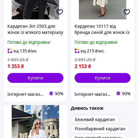
Кардиган Зіп 2503 для
Кардиган 10117 від
жінок із м'якого матеріалу
бренда синій для жінок із
із застібкою на блискавці
м'якого матеріалу з
Готово до відправки
Готово до відправки
в стильному дизайні
довжиною до стегон і
стильним дизайном
135
215
від
₴
/міс
від
₴
/міс
1 691
.25
₴
2 691
.25
₴
1 353
₴
2 153
₴
Купити
Купити
90%
90%
Інтернет-магазин Clothes-Mall
Інтернет-магазин Clothes-Mall
Дивись також
Бежевий кардиган
Різнобарвний кардиган
Кольоровий кардиган