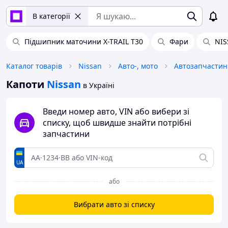
В категорії
Підшипник маточини X-TRAIL T30
Фари
NIS
Каталог товарів
Nissan
Авто-, мото
Автозапчастин
Капоти
Nissan
в Україні
Введи номер авто, VIN або вибери зі
списку, щоб швидше знайти потрібні
запчастини
UA
або
Вибрати авто зі списку