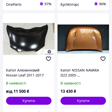
97%
96%
OneParts
БусМоторс
Капот Алюмінієвий
Капот NISSAN NAVARA
Nissan Leaf 2011-2017
D23 2005-...
Ніссан Ліф
В наявності
В наявності
від
11 500
₴
13 430
₴
Купити
Купити