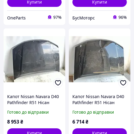
Купити
Купити
97%
96%
OneParts
БусМоторс
Капот Nissan Navara D40
Капот Nissan Navara D40
Pathfinder R51 Нісан
Pathfinder R51 Нісан
Навара Д40 Патфайндер
Навара Д40 Патфайндер
Готово до відправки
Готово до відправки
Р51 2010 - 2014 рестайл
Р51 2010 - 2014 рестайл
8 953
₴
6 714
₴
Купити
Купити