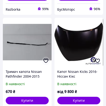
99%
96%
Razborka
БусМоторс
Тримач капота Nissan
Капот Nissan Kicks 2016-
Pathfinder 2004-2015
Ніссан Кікс
65771EB305
В наявності
В наявності
670
₴
від
9 800
₴
Купити
Купити