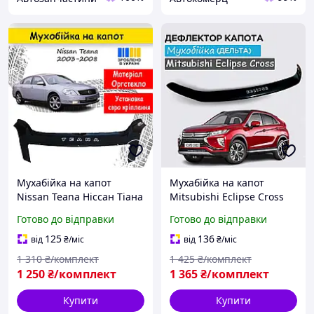
Мухабійка на капот
Мухабійка на капот
Nissan Teana Ніссан Тіана
Mitsubishi Eclipse Cross
з 2003-2008 р.в.
Митсубиси Эклипс Кросс
Готово до відправки
Готово до відправки
Дефлектор капота
2017-. Дефлектор капота
125
136
від
₴
/міс
від
₴
/міс
1 310
₴/комплект
1 425
₴/комплект
1 250
₴/комплект
1 365
₴/комплект
Купити
Купити