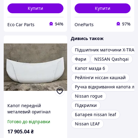
Купити
Купити
94%
97%
Eco Car Parts
OneParts
Дивись також
Підшипник маточини X-TRAIL
Фари
NISSAN Qashqai
Капот мазда 6
Рейлінги ніссан кашкай
Ручка відкривання капота ла
Nissan rogue
Підкрилки
Капот передній
металевий оригінал
Батарея nissan leaf
Nissan NV400 для фургона
Готово до відправки
Nissan LEAF
2010 2021 код 6510000Q0E
17 905
.04
₴