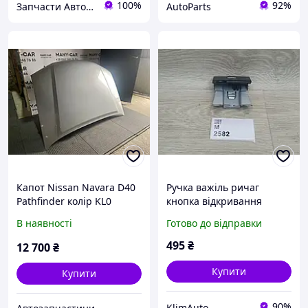
100%
92%
Запчасти Автомаркет™
AutoParts
Капот Nissan Navara D40
Ручка важіль ричаг
Pathfinder колір KL0
кнопка відкривання
65100EB330
відкриття капота капоту
В наявності
Готово до відправки
Nissan Rogue T32 (17 20)
Rogue Sport (17-22) 65622-
495
₴
12 700
₴
6FK0A
Купити
Купити
90%
KlimAuto