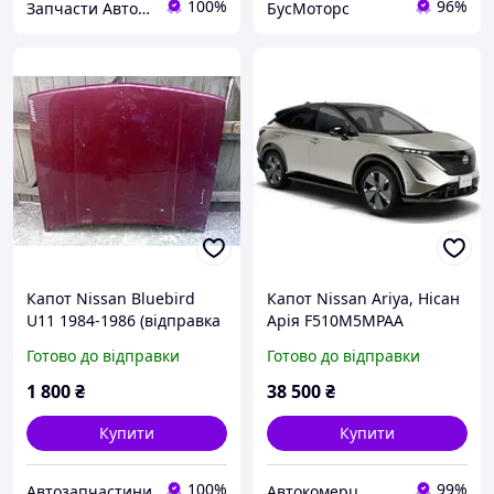
100%
96%
Запчасти Автомаркет™
БусМоторс
Капот Nissan Bluebird
Капот Nissan Ariya, Нісан
U11 1984-1986 (відправка
Арія F510M5MPAA
по передоплаті)
Готово до відправки
Готово до відправки
1 800
₴
38 500
₴
Купити
Купити
100%
99%
Автозапчастини
Автокомерц