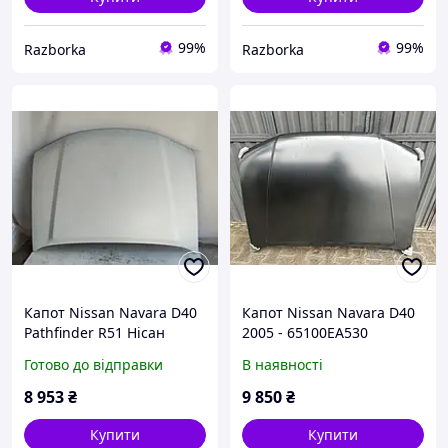
99%
99%
Razborka
Razborka
Капот Nissan Navara D40
Капот Nissan Navara D40
Pathfinder R51 Нісан
2005 - 65100EA530
Навара Д40 Патфайндер
Готово до відправки
В наявності
Р51 2010 - 2014 рестайл
8 953
₴
9 850
₴
Купити
Купити