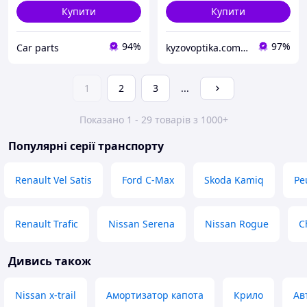
Купити
Купити
94%
97%
Сar parts
kyzovoptika.com.ua
1
2
3
...
Показано 1 - 29 товарів з 1000+
Популярні серії транспорту
Renault Vel Satis
Ford C-Max
Skoda Kamiq
Pe
Renault Trafic
Nissan Serena
Nissan Rogue
C
Дивись також
Nissan x-trail
Амортизатор капота
Крило
Ав