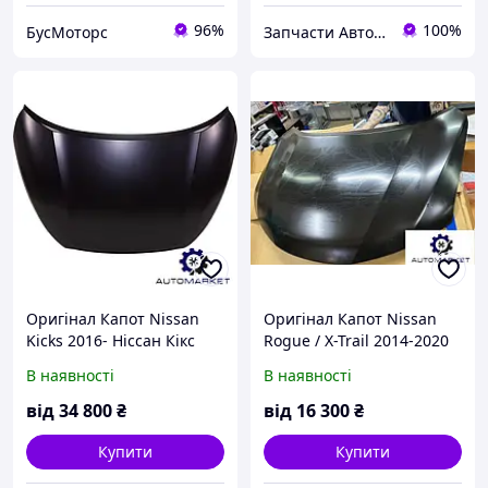
96%
100%
БусМоторс
Запчасти Автомаркет™
Оригінал Капот Nissan
Оригінал Капот Nissan
Kicks 2016- Ніссан Кікс
Rogue / X-Trail 2014-2020
(T32) Ніссан Рог / Ікс-
В наявності
В наявності
Трайл
від
34 800
₴
від
16 300
₴
Купити
Купити