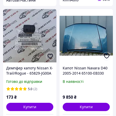
Автозапчастини
Демпфер капоту Nissan X-
Капот Nissan Navara D40
Trail/Rogue - 65829-JG00A
2005-2014 65100-EB330
(62840-5HA0A)
Готово до відправки
В наявності
5.0
(2)
173
₴
9 850
₴
Купити
Купити