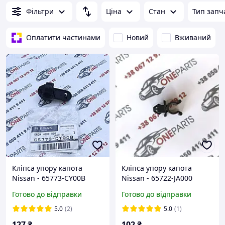
Фільтри
Ціна
Стан
Тип запч
Оплатити частинами
Новий
Вживаний
Кліпса упору капота
Кліпса упору капота
Nissan - 65773-CY00B
Nissan - 65722-JA000
(65773-5FA0A)
Готово до відправки
Готово до відправки
5.0
(2)
5.0
(1)
127
₴
102
₴