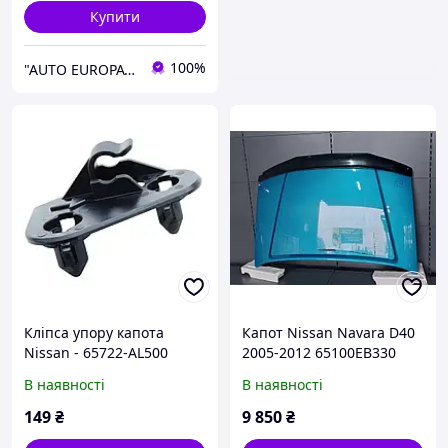
Купити
100%
"AUTO EUROPA" — автозапчастини з Італії для Renault, Peugeot, Fiat, Citroën
Кліпса упору капота
Капот Nissan Navara D40
Nissan - 65722-AL500
2005-2012 65100EB330
В наявності
В наявності
149
₴
9 850
₴