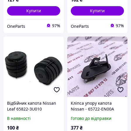
Купити
Купити
97%
97%
OneParts
OneParts
Відбійник капота Nissan
Кліпса упору капота
Leaf 65822-3U010
Nissan - 65722-EN00A
В наявності
Готово до відправки
100
₴
377
₴