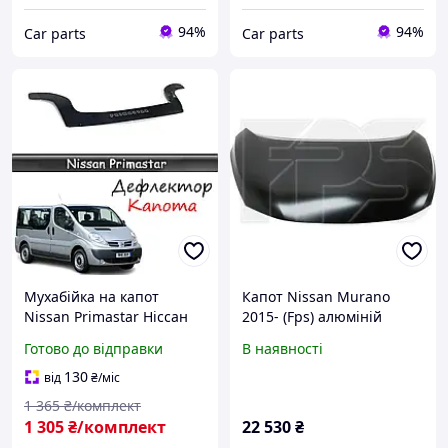
94%
94%
Сar parts
Сar parts
Мухабійка на капот
Капот Nissan Murano
Nissan Primastar Ніссан
2015- (Fps) алюміній
Прімастар з 2003-р.в.
Готово до відправки
В наявності
Дефлектор капота
130
від
₴
/міс
1 365
₴/комплект
1 305
₴/комплект
22 530
₴