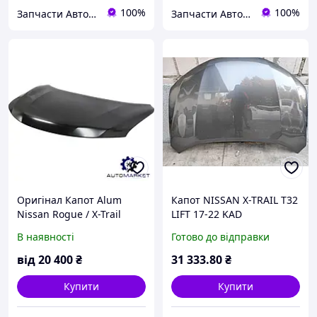
100%
100%
Запчасти Автомаркет™
Запчасти Автомаркет™
Оригінал Капот Alum
Капот NISSAN X-TRAIL T32
Nissan Rogue / X-Trail
LIFT 17-22 KAD
2014-2020 (T32) (Нісан Рог
В наявності
Готово до відправки
/ Ікс-Трайл)
від
20 400
₴
31 333
.80
₴
Купити
Купити