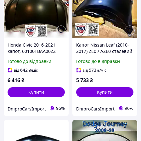
Honda Civic 2016-2021
Капот Nissan Leaf (2010-
капот, 60100TBAA00ZZ
2017) ZE0 / AZE0 сталевий
(Steel), код 651003NF0A
Готово до відправки
Готово до відправки
642
573
від
₴
/міс
від
₴
/міс
6 416
₴
5 733
₴
Купити
Купити
96%
96%
DniproCarsImport
DniproCarsImport