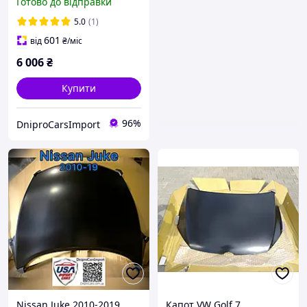
Готово до відправки
5.0
(1)
601
від
₴
/міс
6 006
₴
Купити
96%
DniproCarsImport
Nissan Juke 2010-2019
Капот VW Golf 7