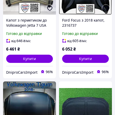
Капот з герметиком до
Ford Focus з 2018 капот,
Volkswagen Jetta 7 USA
2316737
(2019-2026) новий
Готово до відправки
Готово до відправки
сталевий 17A823031
646
605
від
₴
/міс
від
₴
/міс
6 461
₴
6 052
₴
Купити
Купити
96%
96%
DniproCarsImport
DniproCarsImport