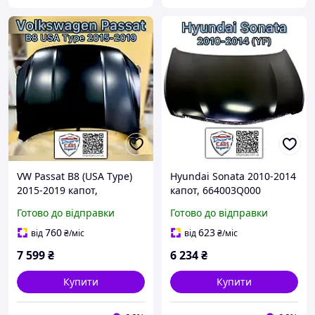
VW Passat B8 (USA Type)
Hyundai Sonata 2010-2014
2015-2019 капот,
капот, 664003Q000
561823031F
Готово до відправки
Готово до відправки
760
623
від
₴
/міс
від
₴
/міс
7 599
₴
6 234
₴
Купити
Купити