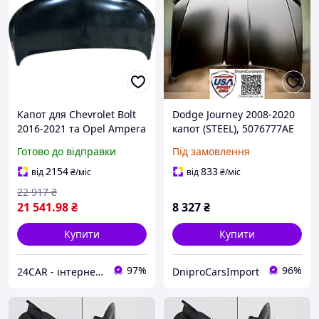
Капот для Chevrolet Bolt
Dodge Journey 2008-2020
2016-2021 та Opel Ampera
капот (STEEL), 5076777AE
E 2017-2022, алюміній
Готово до відправки
Під замовлення
2154
833
від
₴
/міс
від
₴
/міс
22 917
₴
21 541
.98
₴
8 327
₴
Купити
Купити
97%
96%
24CAR - інтернет магазин запчастин та аксесуарів
DniproCarsImport