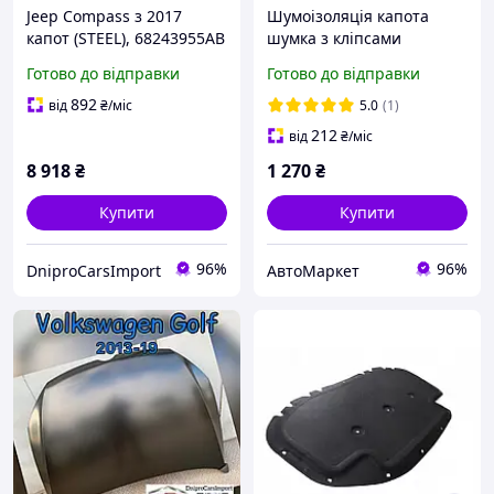
Jeep Compass з 2017
Шумоізоляція капота
капот (STEEL), 68243955AB
шумка з кліпсами
1T0863831G Фольксваген
Готово до відправки
Готово до відправки
Кадді Туран Volkswagen
Caddy Touran 2011-2015
892
від
₴
/міс
5.0
(1)
212
від
₴
/міс
8 918
₴
1 270
₴
Купити
Купити
96%
96%
DniproCarsImport
АвтоМаркет