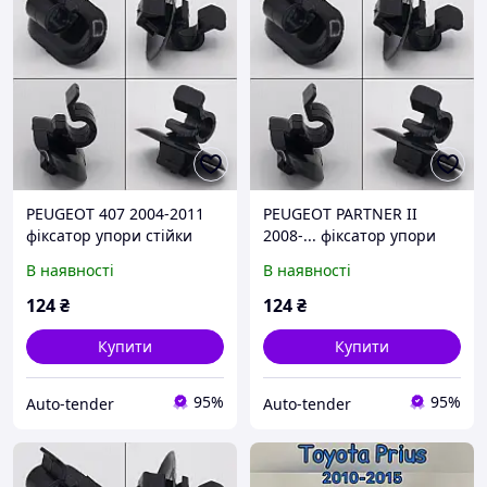
PEUGEOT 407 2004-2011
PEUGEOT PARTNER II
фіксатор упори стійки
2008-... фіксатор упори
кронштейн тримача
стійки кронштейн
В наявності
В наявності
капота кліпса кріпильна
тримача капота кліпса
затискач 7703179014
кріпильна затискач
124
₴
124
₴
7703179014
Купити
Купити
95%
95%
Auto-tender
Auto-tender