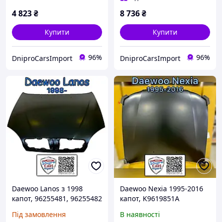
4 823
₴
8 736
₴
Купити
Купити
96%
96%
DniproCarsImport
DniproCarsImport
Daewoo Lanos з 1998
Daewoo Nexia 1995-2016
капот, 96255481, 96255482
капот, K9619851A
Під замовлення
В наявності