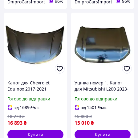
96%
96%
DniproCarsImport
DniproCarsImport
Капот для Chevrolet
Уцінка номер 1. Капот
Equinox 2017-2021
для Mitsubishi L200 2023-
Алюміній
2026
Готово до відправки
Готово до відправки
1689
1501
від
₴
/міс
від
₴
/міс
18 770
₴
15 800
₴
16 893
₴
15 010
₴
Купити
Купити