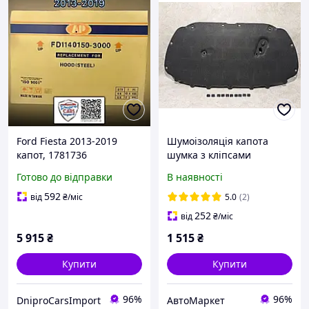
Ford Fiesta 2013-2019
Шумоізоляція капота
капот, 1781736
шумка з кліпсами
6R0863831B Нова
Готово до відправки
В наявності
Фольксваген Поло
Volkswagen Polo 2009-
592
від
₴
/міс
5.0
(2)
2017
252
від
₴
/міс
5 915
₴
1 515
₴
Купити
Купити
96%
96%
DniproCarsImport
АвтоМаркет