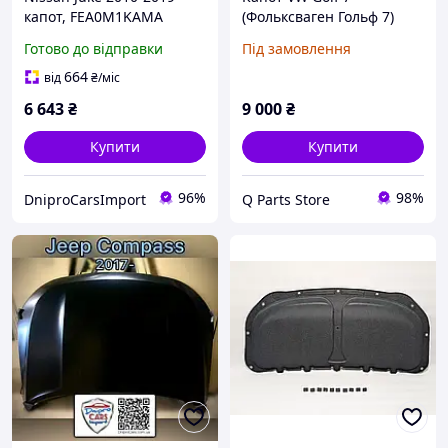
капот, FEA0M1KAMA
(Фольксваген Гольф 7)
2012-2020
Готово до відправки
Під замовлення
664
від
₴
/міс
6 643
₴
9 000
₴
Купити
Купити
96%
98%
DniproCarsImport
Q Parts Store