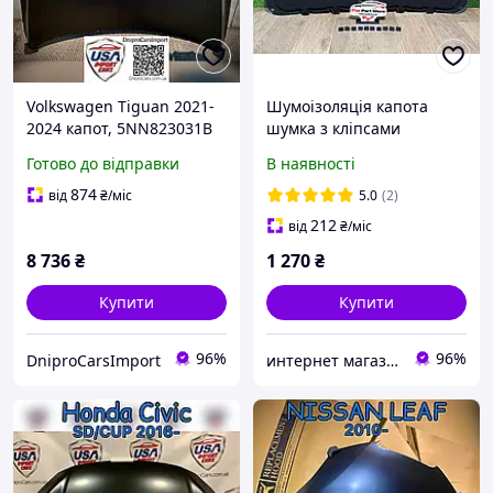
Volkswagen Tiguan 2021-
Шумоізоляція капота
2024 капот, 5NN823031B
шумка з кліпсами
1T0863831G Фольксваген
Готово до відправки
В наявності
Кадді Туран Volkswagen
Caddy Touran 2011-2015
874
від
₴
/міс
5.0
(2)
212
від
₴
/міс
8 736
₴
1 270
₴
Купити
Купити
96%
96%
DniproCarsImport
интернет магазин "Avtorazborka24"