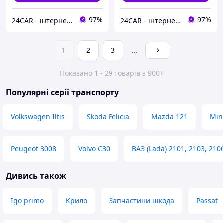
97%
97%
24CAR - інтернет магазин запчастин та аксесуарів
24CAR - інтернет магазин запчастин та аксесуарів
1
2
3
...
Показано 1 - 29 товарів з 900+
Популярні серії транспорту
Volkswagen Iltis
Skoda Felicia
Mazda 121
Min
Peugeot 3008
Volvo C30
ВАЗ (Lada) 2101, 2103, 210
Дивись також
Igo primo
Крило
Запчастини шкода
Passat