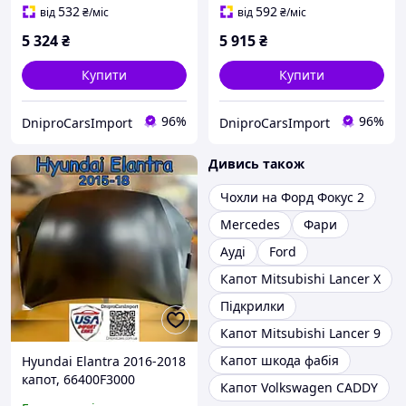
532
592
від
₴
/міс
від
₴
/міс
5 324
₴
5 915
₴
Купити
Купити
96%
96%
DniproCarsImport
DniproCarsImport
Дивись також
Чохли на Форд Фокус 2
Mercedes
Фари
Ауді
Ford
Капот Mitsubishi Lancer X
Підкрилки
Капот Mitsubishi Lancer 9
Капот шкода фабія
Hyundai Elantra 2016-2018
капот, 66400F3000
Капот Volkswagen CADDY