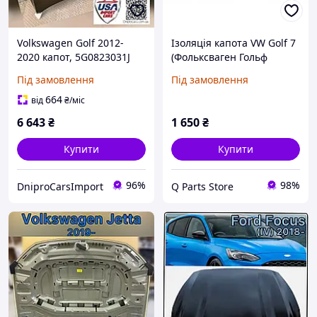
Volkswagen Golf 2012-
Ізоляція капота VW Golf 7
2020 капот, 5G0823031J
(Фольксваген Гольф
7)2012-2020
Під замовлення
Під замовлення
664
від
₴
/міс
6 643
₴
1 650
₴
Купити
Купити
96%
98%
DniproCarsImport
Q Parts Store