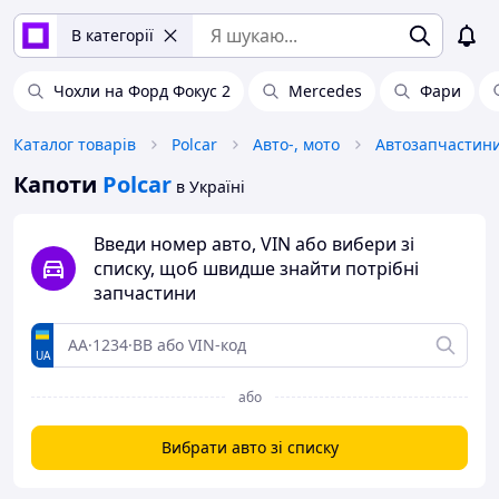
В категорії
Чохли на Форд Фокус 2
Mercedes
Фари
Каталог товарів
Polcar
Авто-, мото
Автозапчастин
Капоти
Polcar
в Україні
Введи номер авто, VIN або вибери зі
списку, щоб швидше знайти потрібні
запчастини
UA
або
Вибрати авто зі списку