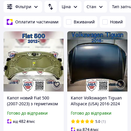
Фільтри
Ціна
Стан
Тип запч
Оплатити частинами
Вживаний
Новий
Капот новий Fiat 500
Капот Volkswagen Tiguan
(2007-2023) з герметиком
Allspace (USA) 2016-2024
51783709 SIMYI Фіат 500
новий, 5NN823031B
Готово до відправки
Готово до відправки
США / Європа (Abarth /
Cabrio)
482
від
₴
/міс
5.0
(1)
874
від
₴
/міс