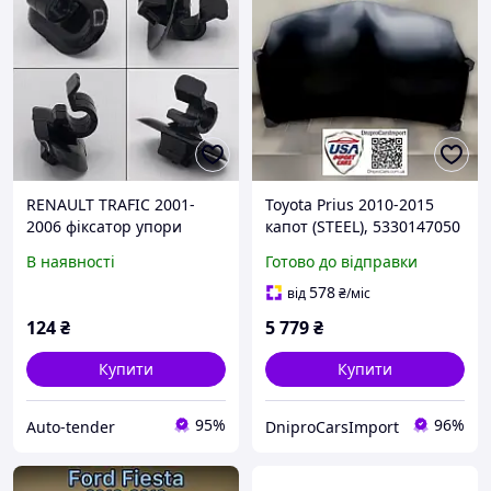
RENAULT TRAFIC 2001-
Toyota Prius 2010-2015
2006 фіксатор упори
капот (STEEL), 5330147050
стійки кронштейн
В наявності
Готово до відправки
тримача капота кліпса
кріпильна затискач
578
від
₴
/міс
7703179014
124
₴
5 779
₴
Купити
Купити
95%
96%
Auto-tender
DniproCarsImport