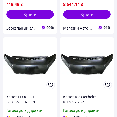
419
.49
₴
8 644
.14
₴
Купити
Купити
90%
91%
Зеркальный элемент
Магазин Авто Швидкість
Капот PEUGEOT
Капот Klokkerholm
BOXER/CITROEN
KH2097 282
JUMPER/FIAT DUCATO
Готово до відправки
Готово до відправки
(250_) 2005- г.