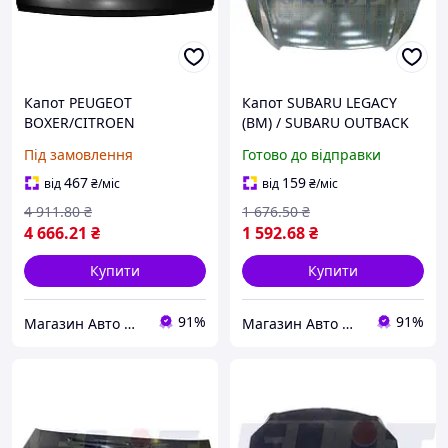
Капот PEUGEOT
Капот SUBARU LEGACY
BOXER/CITROEN
(BM) / SUBARU OUTBACK
JUMPER/FIAT DUCATO
(BR) 2008-2015 г.
Під замовлення
Готово до відправки
(250_) 2005- г.
467
159
від
₴
/міс
від
₴
/міс
4 911
.80
₴
1 676
.50
₴
4 666
.21
₴
1 592
.68
₴
Купити
Купити
91%
91%
Магазин Авто Швидкість
Магазин Авто Швидкість