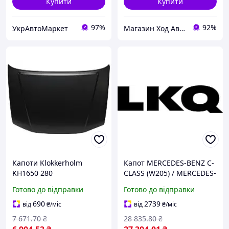
Купити
Купити
97%
92%
УкрАвтоМаркет
Магазин Ход Авто
Капоти Klokkerholm
Капот MERCEDES-BENZ C-
KH1650 280
CLASS (W205) / MERCEDES-
BENZ C-CLASS T-Model
Готово до відправки
Готово до відправки
(S205) 2013-2023 р.
690
2739
від
₴
/міс
від
₴
/міс
7 671
.70
₴
28 835
.80
₴