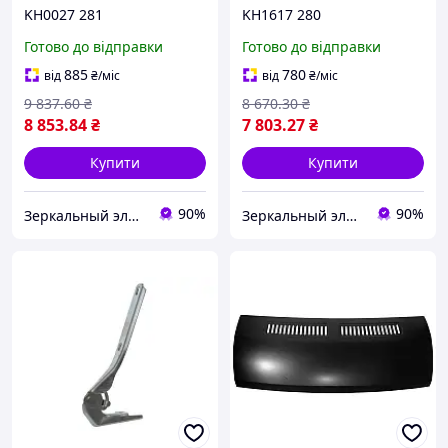
KH0027 281
KH1617 280
Готово до відправки
Готово до відправки
885
780
від
₴
/міс
від
₴
/міс
9 837
.60
₴
8 670
.30
₴
8 853
.84
₴
7 803
.27
₴
Купити
Купити
90%
90%
Зеркальный элемент
Зеркальный элемент