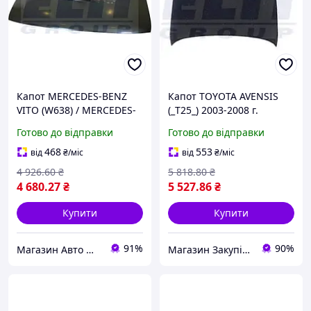
Капот MERCEDES-BENZ
Капот TOYOTA AVENSIS
VITO (W638) / MERCEDES-
(_T25_) 2003-2008 г.
BENZ V-CLASS (638/2)
Готово до відправки
Готово до відправки
1996-2003 г.
468
553
від
₴
/міс
від
₴
/міс
4 926
.60
₴
5 818
.80
₴
4 680
.27
₴
5 527
.86
₴
Купити
Купити
91%
90%
Магазин Авто Швидкість
Магазин Закупівля