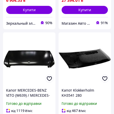
6 904
.53
₴
27 394
.01
₴
Купити
Купити
90%
91%
Зеркальный элемент
Магазин Авто Швидкість
Капот MERCEDES-BENZ
Капот Klokkerholm
VITO (W639) / MERCEDES-
KH3541 280
BENZ VIANO (W639) 2003-
Готово до відправки
Готово до відправки
2014 г.
1119
467
від
₴
/міс
від
₴
/міс