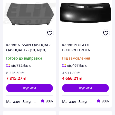
Капот NISSAN QASHQAI /
Капот PEUGEOT
QASHQAI +2 (J10, NJ10,
BOXER/CITROEN
JJ10E) 2006-2014 г.
JUMPER/FIAT DUCATO
Готово до відправки
Під замовлення
(250_) 2005- г.
782
467
від
₴
/міс
від
₴
/міс
8 226
.60
₴
4 911
.80
₴
7 815
.27
₴
4 666
.21
₴
Купити
Купити
90%
90%
Магазин Закупівля
Магазин Закупівля