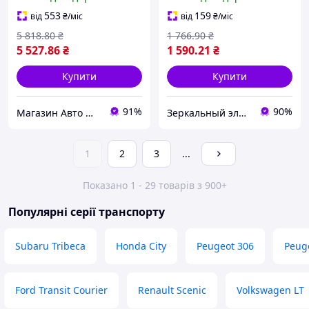
553
159
від
₴
/міс
від
₴
/міс
5 818
.80
₴
1 766
.90
₴
5 527
.86
₴
1 590
.21
₴
Купити
Купити
91%
90%
Магазин Авто Швидкість
Зеркальный элемент
1
2
3
...
Показано 1 - 29 товарів з 900+
Популярні серії транспорту
Subaru Tribeca
Honda City
Peugeot 306
Peug
Ford Transit Courier
Renault Scenic
Volkswagen LT