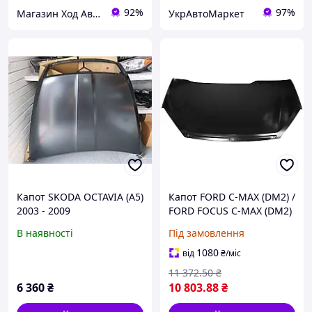
92%
97%
Магазин Ход Авто
УкрАвтоМаркет
Капот SKODA OCTAVIA (A5)
Капот FORD C-MAX (DM2) /
2003 - 2009
FORD FOCUS C-MAX (DM2)
2003-2010 г.
В наявності
Під замовлення
1080
від
₴
/міс
11 372
.50
₴
6 360
₴
10 803
.88
₴