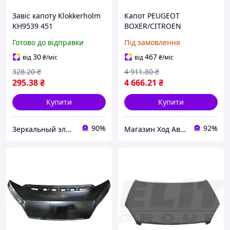
Завiс капоту Klokkerholm
Капот PEUGEOT
KH9539 451
BOXER/CITROEN
JUMPER/FIAT DUCATO
Готово до відправки
Під замовлення
(250_) 2005- г.
30
467
від
₴
/міс
від
₴
/міс
328
.20
₴
4 911
.80
₴
295
.38
₴
4 666
.21
₴
Купити
Купити
90%
92%
Зеркальный элемент
Магазин Ход Авто