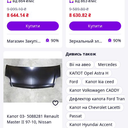
864
863
від
₴
/міс
від
₴
/міс
9 099
.10
₴
9 589
.80
₴
8 644
.14
₴
8 630
.82
₴
Купити
Купити
90%
90%
Магазин Закупівля
Зеркальный элемент
Дивись також
Вії на авео
Mercedes
КАПОТ Opel Astra H
Ford
Капот kia ceed
Капот Volkswagen CADDY
Дефлектор капота Ford Transi
Капот на Chevrolet Lacetti
Passat
Капот 03- 5088281 Renault
Master II 97-10, Nissan
Капот Hyundai Accent
Interstar 01-10, Opel