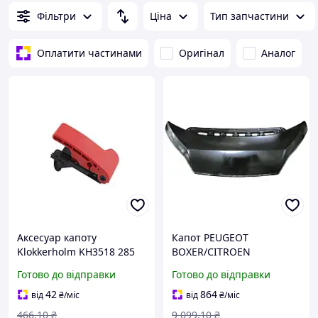
Фільтри
Ціна
Тип запчастини
Оплатити частинами
Оригінал
Аналог
Аксесуар капоту
Капот PEUGEOT
Klokkerholm KH3518 285
BOXER/CITROEN
JUMPER/FIAT DUCATO
Готово до відправки
Готово до відправки
(250_) 2005- г.
42
864
від
₴
/міс
від
₴
/міс
466
.10
₴
9 099
.10
₴