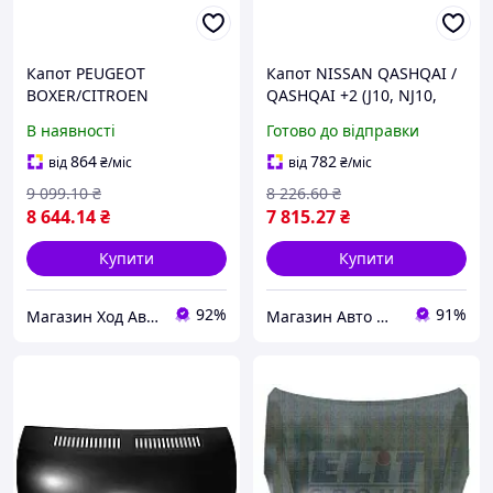
Капот PEUGEOT
Капот NISSAN QASHQAI /
BOXER/CITROEN
QASHQAI +2 (J10, NJ10,
JUMPER/FIAT DUCATO
JJ10E) 2006-2014 г.
В наявності
Готово до відправки
(250_) 2005- г.
864
782
від
₴
/міс
від
₴
/міс
9 099
.10
₴
8 226
.60
₴
8 644
.14
₴
7 815
.27
₴
Купити
Купити
92%
91%
Магазин Ход Авто
Магазин Авто Швидкість