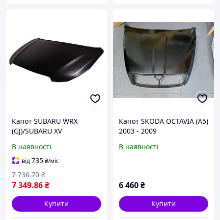
Капот SUBARU WRX
Капот SKODA OCTAVIA (A5)
(GJ)/SUBARU XV
2003 - 2009
(_GP_)/SUBARU IMPREZA
В наявності
В наявності
(GJ_) 2011-г.
735
від
₴
/міс
7 736
.70
₴
7 349
.86
₴
6 460
₴
Купити
Купити