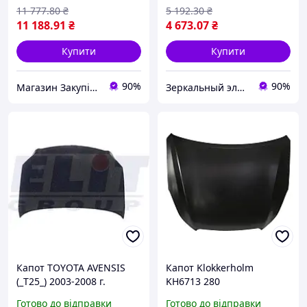
11 777
.80
₴
5 192
.30
₴
11 188
.91
₴
4 673
.07
₴
Купити
Купити
90%
90%
Магазин Закупівля
Зеркальный элемент
Капот TOYOTA AVENSIS
Капот Klokkerholm
(_T25_) 2003-2008 г.
KH6713 280
Готово до відправки
Готово до відправки