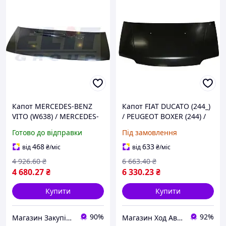
Капот MERCEDES-BENZ
Капот FIAT DUCATO (244_)
VITO (W638) / MERCEDES-
/ PEUGEOT BOXER (244) /
BENZ V-CLASS (638/2)
CITROEN JUMPER (244)
Готово до відправки
Під замовлення
1996-2003 г.
2001-2006 г.
468
633
від
₴
/міс
від
₴
/міс
4 926
.60
₴
6 663
.40
₴
4 680
.27
₴
6 330
.23
₴
Купити
Купити
90%
92%
Магазин Закупівля
Магазин Ход Авто