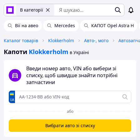
В категорії
Вії на авео
Mercedes
КАПОТ Opel Astra H
Каталог товарів
Klokkerholm
Авто-, мото
Автозапч
Капоти
Klokkerholm
в Україні
Введи номер авто, VIN або вибери зі
списку, щоб швидше знайти потрібні
запчастини
UA
або
Вибрати авто зі списку