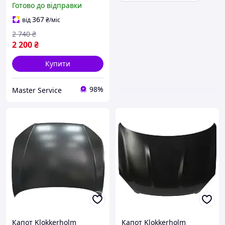
Готово до відправки
Movano A 98-10
(7751474717, 6510000QAF
367
від
₴
/міс
2 740
₴
2 200
₴
Купити
98%
Master Service
Капот Klokkerholm
Капот Klokkerholm