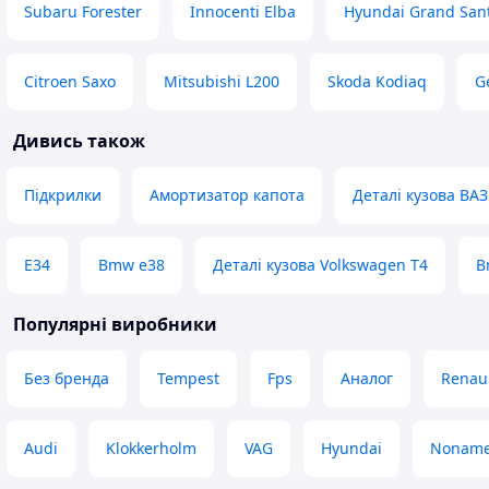
Subaru Forester
Innocenti Elba
Hyundai Grand San
Citroen Saxo
Mitsubishi L200
Skoda Kodiaq
G
Дивись також
Підкрилки
Амортизатор капота
Деталі кузова ВАЗ
E34
Bmw e38
Деталі кузова Volkswagen T4
B
Популярні виробники
Без бренда
Tempest
Fps
Аналог
Renau
Audi
Klokkerholm
VAG
Hyundai
Nonam