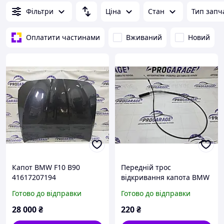
Фільтри
Ціна
Стан
Тип запч
Оплатити частинами
Вживаний
Новий
Капот BMW F10 B90
Передній трос
41617207194
відкривання капота BMW
F10 51237183773
Готово до відправки
Готово до відправки
28 000
₴
220
₴