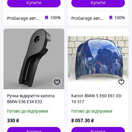
Купити
Купити
100%
100%
ProGarage авторозбірка, запчастини, доставка по Україні
ProGarage авторозбірка, запчастини, доставка по Україні
Ручка відкриття капота
Капот BMW 5 E60 E61 03-
BMW E36 E34 E32
10 317
(51231928469 / 51 23 1 928
Готово до відправки
Готово до відправки
469), важіль троса капота
БМВ Е36 Е34 Е32 (3D-друк)
330
₴
8 057
.30
₴
Купити
Купити