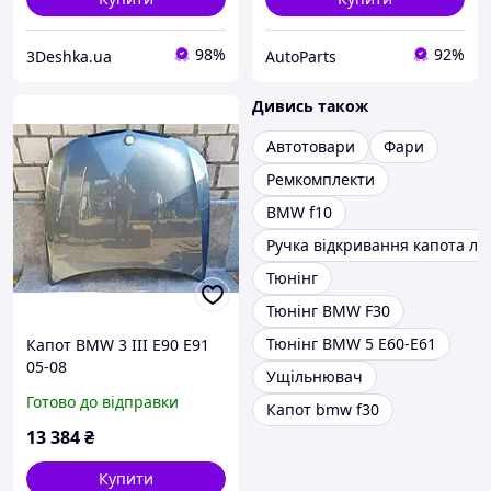
98%
92%
3Deshka.ua
AutoParts
Дивись також
Автотовари
Фари
Ремкомплекти
BMW f10
Ручка відкривання капота ла
Тюнінг
Тюнінг BMW F30
Тюнінг BMW 5 E60-E61
Капот BMW 3 III E90 E91
05-08
Ущільнювач
Готово до відправки
Капот bmw f30
13 384
₴
Купити