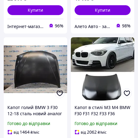
Купити
Купити
96%
98%
Інтернет-магазин "Needful Shop"
Алето Авто - запчастини на авто зі США
Капот голий BMW 3 F30
Капот в стилі M3 M4 BMW
12-18 сталь новий аналог
F30 F31 F32 F33 F36
41007290944
Алюмінієвий
Готово до відправки
Готово до відправки
1464
2062
від
₴
/міс
від
₴
/міс