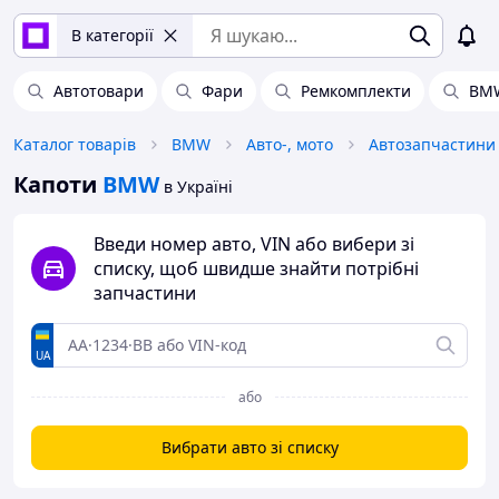
В категорії
Автотовари
Фари
Ремкомплекти
BMW
Каталог товарів
BMW
Авто-, мото
Автозапчастини
Капоти
BMW
в Україні
Введи номер авто, VIN або вибери зі
списку, щоб швидше знайти потрібні
запчастини
UA
або
Вибрати авто зі списку