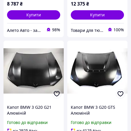
8 787
₴
12 375
₴
Купити
Купити
98%
100%
Алето Авто - запчастини на авто зі США
Товари для тюнінгу авто
Капот BMW 3 G20 G21
Капот BMW 3 G20 GTS
Алюміній
Алюміній
Готово до відправки
Готово до відправки
2925
4125
від
₴
/міс
від
₴
/міс