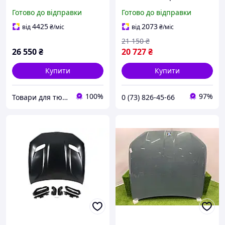
на BMW 5 Series G30 / G31
Готово до відправки
Готово до відправки
2017-2020 року от OP
Tuning
4425
2073
від
₴
/міс
від
₴
/міс
21 150
₴
26 550
₴
20 727
₴
Купити
Купити
100%
97%
Товари для тюнінгу авто
0 (73) 826-45-66