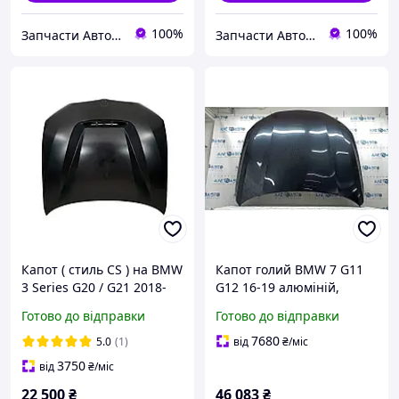
100%
100%
Запчасти Автомаркет™
Запчасти Автомаркет™
Капот ( стиль CS ) на BMW
Капот голий BMW 7 G11
3 Series G20 / G21 2018-
G12 16-19 алюміній,
2022 року
графіт B41, вм'ятини
Готово до відправки
Готово до відправки
41617427501
7680
5.0
(1)
від
₴
/міс
3750
від
₴
/міс
22 500
₴
46 083
₴