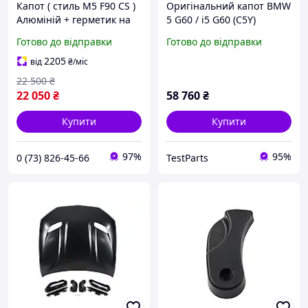
Капот ( стиль M5 F90 CS )
Оригінальний капот BMW
Алюміній + герметик на
5 G60 / i5 G60 (C5Y)
BMW 5 Series G30 / G31
Готово до відправки
Готово до відправки
2017-2020 року от OP
Tuning
2205
від
₴
/міс
22 500
₴
22 050
₴
58 760
₴
Купити
Купити
97%
95%
0 (73) 826-45-66
TestParts