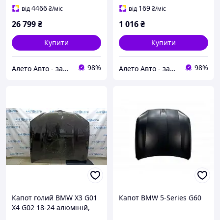
4466
169
від
₴
/міс
від
₴
/міс
26 799
₴
1 016
₴
Купити
Купити
98%
98%
Алето Авто - запчастини на авто зі США
Алето Авто - запчастини на авто зі США
Капот голий BMW X3 G01
Капот BMW 5-Series G60
X4 G02 18-24 алюміній,
коричневий C07, здулася