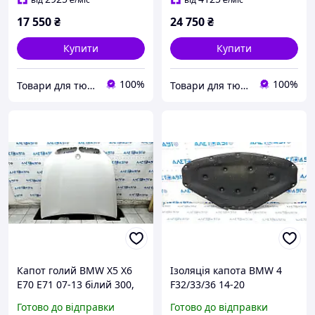
17 550
₴
24 750
₴
Купити
Купити
100%
100%
Товари для тюнінгу авто
Товари для тюнінгу авто
Капот голий BMW X5 X6
Ізоляція капота BMW 4
E70 E71 07-13 білий 300,
F32/33/36 14-20
алюміній, тичка, прим'ят
51487221993
Готово до відправки
Готово до відправки
41617486754