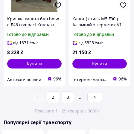
Кришка капота бмв bmw
Капот ( стиль M5 F90 )
е E46 compact Компакт
Алюміній + герметик V1
хачбек капот
на BMW 5 Series G30 / G31
Готово до відправки
Готово до відправки
2017-2020 року
1371
3525
від
₴
/міс
від
₴
/міс
8 228
₴
21 150
₴
Купити
Купити
96%
96%
Автозапчастини
Інтернет-магазин "Needful Shop"
1
2
3
...
Показано 1 - 29 товарів з 3000+
Популярні серії транспорту