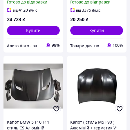
Готово до відправки
Готово до відправки
фарба, горілий,
відклеєний герметик,
4120
3375
від
₴
/міс
від
₴
/міс
деформована внутрішня
24 723
₴
20 250
₴
Купити
Купити
98%
100%
Алето Авто - запчастини на авто зі США
Товари для тюнінгу авто
Капот BMW 5 F10 F11
Капот ( стиль M5 F90 )
стиль CS Алюміній
Алюміній + герметик V1