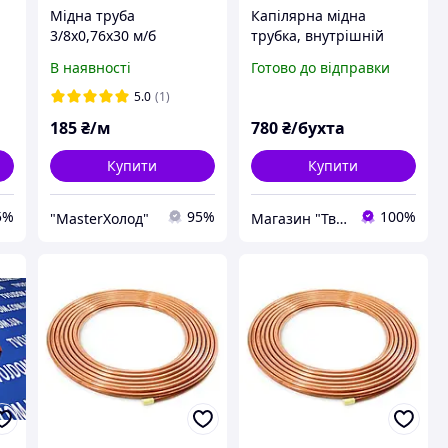
Мідна труба
Капілярна мідна
3/8x0,76x30 м/б
трубка, внутрішній
діаметр 0.7 мм. (бухта
В наявності
Готово до відправки
30 м)
5.0
(1)
185
₴/м
780
₴/бухта
Купити
Купити
5%
95%
100%
"MasterХолод"
Магазин "Твій Дім" - Запчастини та комплектуючі для холодильного обладнання та побутової техніки.