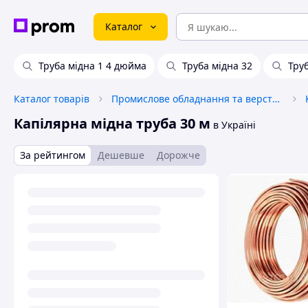
Каталог
Труба мідна 1 4 дюйма
Труба мідна 32
Тру
Каталог товарів
Промислове обладнання та верстати
Капілярна мідна труба 30 м
в Україні
За рейтингом
Дешевше
Дорожче