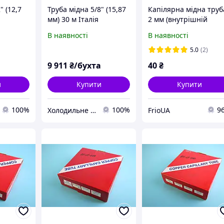
" (12,7
Труба мідна 5/8" (15,87
Капілярна мідна труб
мм) 30 м Італія
2 мм (внутрішній
діаметр) 1 м
В наявності
В наявності
5.0
(2)
а
9 911
₴/бухта
40
₴
и
Купити
Купити
100%
100%
9
Холодильне обладнання
FrioUA