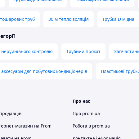
атошарових труб
30 м теплоізоляція
Трубка D мідна
егорії
 неруйнівного контролю
Трубний прокат
Запчастини
 аксесуари для побутових кондиціонерів
Пластикові трубк
Про нас
 продавців
Про prom.ua
тернет-магазин
на Prom
Робота в prom.ua
авати на Prom
Контактна інформація