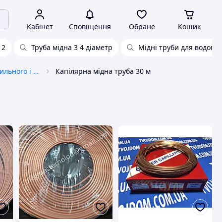
Кабінет
Сповіщення
Обране
Кошик
12
Труба мідна 3 4 діаметр
Мідні труби для водопр
Комплектуючі для холодильного і теплообмінного обладнання
Капілярна мідна труба 30 м