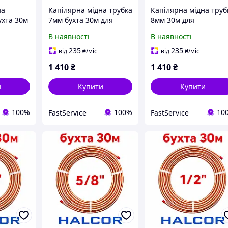
на
Капілярна мідна трубка
Капілярна мідна труб
ухта 30м
7мм бухта 30м для
8мм 30м для
ка -
холодильника - купити
холодильника - нова
В наявності
В наявності
го
недорого
бухта
235
235
від
₴
/міс
від
₴
/міс
1 410
₴
1 410
₴
и
Купити
Купити
100%
100%
10
FastService
FastService