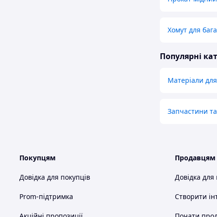
Хомут для баг
Популярні кат
Матеріали для
Запчастини та
Покупцям
Продавцям
Довідка для покупців
Довідка для
Prom-підтримка
Створити ін
Акційні пропозиції
Почати прод