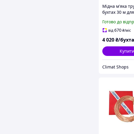
Мідна м'яка тр
бухтах 30 м для
монтажу конди
Готово до відп
Halcor 6,35*0,76
Греція, мідні т
670
від
₴
/міс
4 020
₴/бухт
Купит
Climat Shops