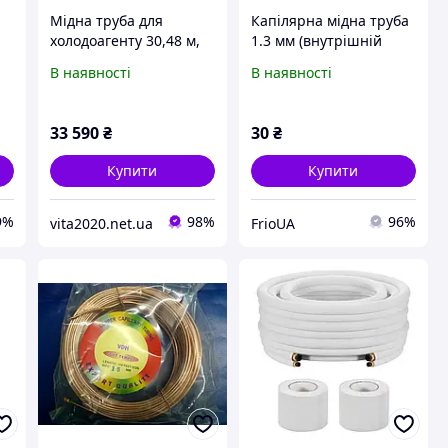
Мідна труба для
Капілярна мідна труба
холодоагенту 30,48 м,
1.3 мм (внутрішній
ів
мідна труба зовнішнім
діаметр) 1 м
В наявності
В наявності
діаметром 9,5 та 15,9
мм, котушка з
поліетиленовою
33 590
₴
30
₴
ізоляцією, Vevor
Купити
Купити
9%
98%
96%
vita2020.net.ua
FrioUA