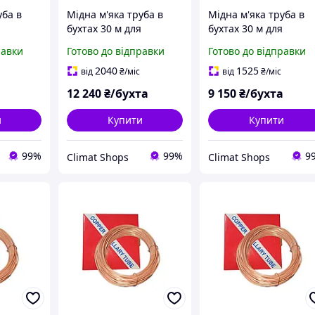
уба в
Мідна м'яка труба в
Мідна м'яка труба в
бухтах 30 м для
бухтах 30 м для
ціонерів
монтажу кондиціонерів
монтажу кондиціонер
равки
Готово до відправки
Готово до відправки
 (1/4")
Halcor 15,88*0,89 (5/8")
Halcor 12,7*0,81 (1/2")
руби
Греція, мідні труби
Греція, мідні труби
2040
1525
від
₴
/міс
від
₴
/міс
а
12 240
₴/бухта
9 150
₴/бухта
и
Купити
Купити
99%
99%
9
Climat Shops
Climat Shops