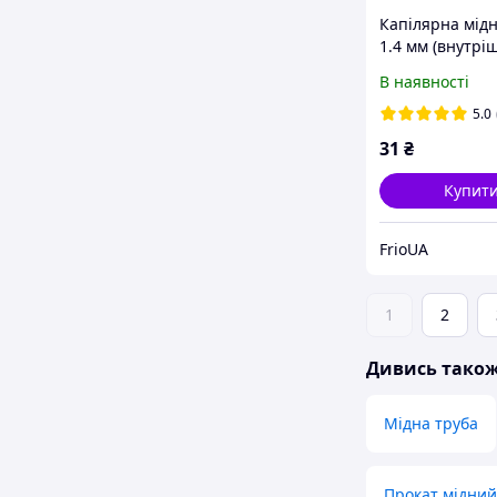
Капілярна мідн
1.4 мм (внутрі
діаметр) 1 м
В наявності
5.0
31
₴
Купит
FrioUA
1
2
Дивись тако
Мідна труба
Прокат мідний