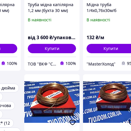
пілярна
Труба мідна капілярна
Мідна труба
0 мм)
1,2 мм (бухта 30 мм)
1/4x0,76х30м/б
В наявності
В наявності
від
3 600
₴/упаковка
132
₴/м
и
Купити
Купити
100%
100%
9
ТОВ "ВКФ "Столична Металопромислова Компанія"
"MasterХолод"
4 дюйма
арчова
* (12