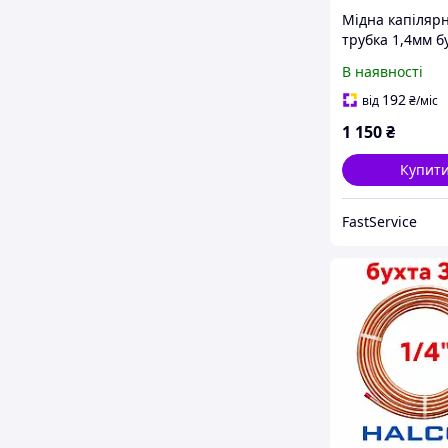
Мідна капіляр
трубка 1,4мм б
для холодильни
В наявності
Купити недоро
192
від
₴
/міс
1 150
₴
Купит
FastService