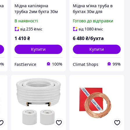
ка
Мідна капілярна
Мідна м'яка труба в
трубка 2мм бухта 30м
бухтах 30м для
для холодильника -
монтажу кондиціонерів
В наявності
Готово до відправки
купити за найкращою
Halcor 9,52*0,81 (3/8")
ціною
Греція, мідні труби
235
1080
від
₴
/міс
від
₴
/міс
1 410
₴
6 480
₴/бухта
Купити
Купити
0%
100%
99%
FastService
Climat Shops