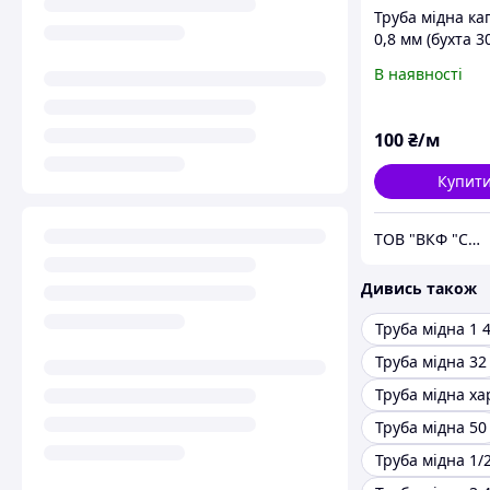
Труба мідна ка
0,8 мм (бухта 3
В наявності
100
₴/м
Купит
ТОВ "ВКФ "Столична Металопромислова Компанія"
Дивись також
Труба мідна 1 
Труба мідна 32
Труба мідна х
Труба мідна 50
Труба мідна 1/2