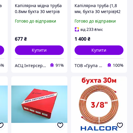
а
Капілярна мідна труба
Капілярна труба (1,8
0.8мм бухта 30 метрів
мм, бухта 30 метрів)42
TR-008
грн/м
Готово до відправки
Готово до відправки
233
від
₴
/міс
677
₴
1 400
₴
Купити
Купити
6%
91%
100%
АСЦ Інтерсервіс
ТОВ «Група «Хладрезерв»