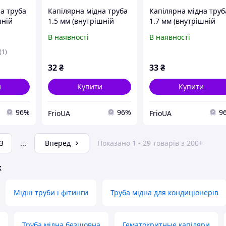
а труба
Капілярна мідна труба
Капілярна мідна труб
шній
1.5 мм (внутрішній
1.7 мм (внутрішній
діаметр) 1 м
діаметр) 1 м
В наявності
В наявності
(1)
32
₴
33
₴
и
Купити
Купити
96%
96%
9
FrioUA
FrioUA
3
...
Вперед
Показано 1 - 29 товарів з 200+
ж
Мідні труби і фітинги
Труба мідна для кондиціонерів
Труба мідна безшовна
Гематокритные капіляри