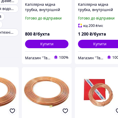
Труба мідна 3 4 діаметр
Капілярна мідна
Капілярна мідна
Мідні труби для водопроводу
трубка, внутрішній
трубка, внутрішній
діаметр 0.8 мм. (бухта
діаметр 1.5 мм. (бухта
4
Готово до відправки
Готово до відправки
30 м)
30 м)
200
від
₴
/міс
Труба мідна сантехнічна
800
₴/бухта
1 200
₴/бухта
Купити
Купити
100%
10
Магазин "Твій Дім" - Запчастини та комплектуючі для холодильного обладнання та побутової техніки.
Магазин "Твій Дім" - Запчастини та комплектуючі для холодильного обладнання та побутової техніки.