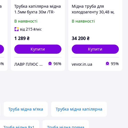
а
Трубка капілярна мідна
Мідна труба для
1.5мм бухта 30м /TR-
холодоагенту 30,48 м,
001
мідна труба зовнішнім
В наявності
В наявності
діаметром 9,5 та 15,9
мм, котушка з
215
від
₴
/міс
поліетиленовою
1 289
₴
34 200
₴
ізоляцією, Vevor
Купити
Купити
6%
96%
95%
ЛАВР ПЛЮС ТОВ Запчастини та витратні матеріали для ремонту побутової техніки
vevor.in.ua
Труба мідна м'яка
Трубка мідна капілярна
Труба мідна 8х1
Труба мідна пряма