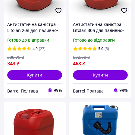
Антистатична каністра
Антистатична каністра
Litolan 20л для паливно-
Litolan 30л для паливно-
мастильних матеріалів
мастильних матеріалів
Готово до відправки
Готово до відправки
4.9
(27)
5.0
(5)
388
.75
₴
532
.50
₴
343
₴
468
₴
Купити
Купити
99%
99%
Barrel Полтава
Barrel Полтава