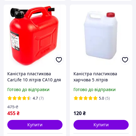
Каністра пластикова
Каністра пластикова
CarLife 10 літрів СА10 для
харчова 5 літрів
бензину і дизеля з лійкою
Готово до відправки
Готово до відправки
4.7
(7)
5.0
(5)
475
₴
455
₴
120
₴
Купити
Купити