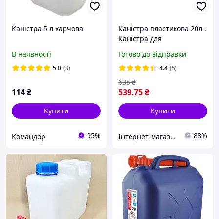
Каністра 5 л харчова
Каністра пластикова 20л .
Каністра для
палива.Каністра
В наявності
Готово до відправки
пластикова вертикальна
з лійкою 20л
5.0
(8)
4.4
(5)
635
₴
114
₴
539
.75
₴
Купити
Купити
95%
88%
Командор
Інтернет-магазин "3S-Avto"