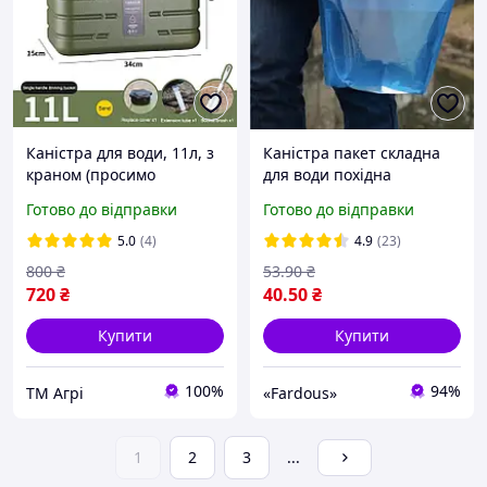
Каністра для води, 11л, з
Каністра пакет складна
краном (просимо
для води похідна
телефонувати)
туристична ємність для
Готово до відправки
Готово до відправки
зберігання і доставки, 4 л
5.0
(4)
4.9
(23)
800
₴
53
.90
₴
720
₴
40
.50
₴
Купити
Купити
100%
94%
ТМ Агрі
«Fardous»
1
2
3
...