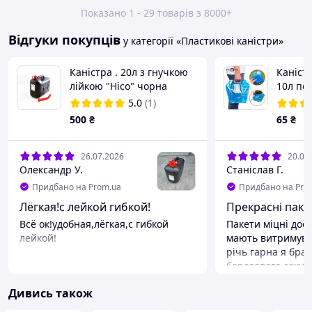
Показано 1 - 29 товарів з 8000+
Відгуки покупців
у категорії «Пластикові каністри»
Каністра . 20л з гнучкою
Каніст
лійкою "Hico" чорна
10л по
5.0
(1)
500
₴
65
₴
26.07.2026
20.07
Олександр У.
Станіслав Г.
Придбано на Prom.ua
Придбано на Pro
Лёгкая!с лейкой гибкой!
Прекрасні паке
Всё ок!удобная,лёгкая,с гибкой
Пакети міцні дос
лейкой!
мають витримува
річь гарна я брав
березового соку в
зручніше ніж кані
Дивись також
Переваги
Зручні коли пусті