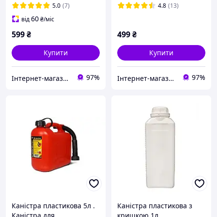
5.0
(7)
4.8
(13)
60
від
₴
/міс
599
₴
499
₴
Купити
Купити
97%
97%
Інтернет-магазин "KrazAuto"
Інтернет-магазин "Деталіон"
Каністра пластикова 5л .
Каністра пластикова з
Каністра для
кришкою 1л