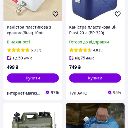
Каністра пластикова з
Каністра пластикова Bi-
краном (біла) 10літ.
Plast 20 л (BP-320)
551353
В наявності
Готово до відправки
5.0
(7)
4.8
(5)
50
75
від
₴
/міс
від
₴
/міс
499
₴
749
₴
Купити
Купити
97%
95%
Інтернет-магазин "KrazAuto"
TVK AVTO