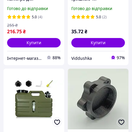
палива.Каністра
Готово до відправки
Готово до відправки
пластикова вертикальна
з лійкою 5л
5.0
(4)
5.0
(2)
255
₴
216
.75
₴
35
.72
₴
Купити
Купити
88%
97%
Інтернет-магазин "3S-Avto"
Viddushka