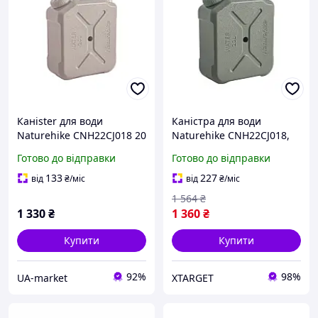
Канister для води
Каністра для води
Naturehike CNH22CJ018 20
Naturehike CNH22CJ018,
літрів коричнева об'єм 20
20 літрів, темно-зелена
Готово до відправки
Готово до відправки
л, вага 1.22 кг, для
туризму та кемпінгу
133
227
від
₴
/міс
від
₴
/міс
1 564
₴
1 330
₴
1 360
₴
Купити
Купити
92%
98%
UA-market
XTARGET