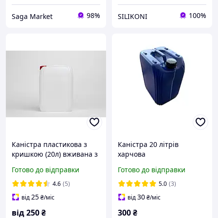
98%
100%
Saga Market
SILIKONI
Каністра пластикова з
Каністра 20 літрів
кришкою (20л) вживана з
харчова
автокосметики
Готово до відправки
Готово до відправки
4.6
(5)
5.0
(3)
25
30
від
₴
/міс
від
₴
/міс
від
250
₴
300
₴