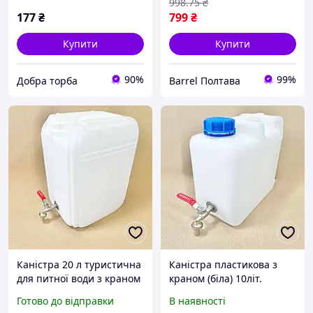
998
.75
₴
177
₴
799
₴
Купити
Купити
90%
99%
Добра торба
Barrel Полтава
Каністра 20 л туристична
Каністра пластикова з
для питної води з краном
краном (біла) 10літ.
PREMIUM QUALITY *ТОП
551353
Готово до відправки
В наявності
ПРОДАЖУ!!