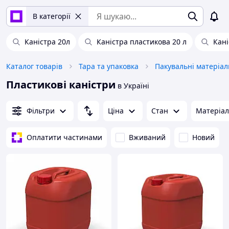
В категорії
Каністра 20л
Каністра пластикова 20 л
Кані
Каталог товарів
Тара та упаковка
Пакувальні матеріал
Пластикові каністри
в Україні
Фільтри
Ціна
Стан
Матеріал
Оплатити частинами
Вживаний
Новий