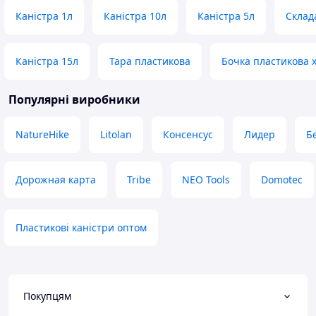
Каністра 1л
Каністра 10л
Каністра 5л
Склад
Каністра 15л
Тара пластикова
Бочка пластикова х
Популярні виробники
NatureHike
Litolan
Консенсус
Лидер
Б
Дорожная карта
Tribe
NEO Tools
Domotec
Пластикові каністри оптом
Покупцям