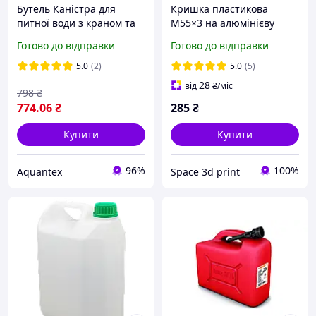
Бутель Каністра для
Кришка пластикова
питної води з краном та
М55×3 на алюмінієву
ручкою 11 л зелений ViO
каністру з ущільнювачем
Готово до відправки
Готово до відправки
PET-TG 11L
та отвором 52 мм
5.0
(2)
5.0
(5)
28
від
₴
/міс
798
₴
774
.06
₴
285
₴
Купити
Купити
96%
100%
Aquantex
Space 3d print