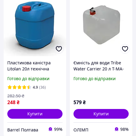
Пластикова каністра
Ємність для води Tribe
Litolan 20л технічна
Water Carrier 20 л T-MA-
штабелюєма
0020-transparent
Готово до відправки
Готово до відправки
4.9
(36)
282
.50
₴
248
₴
579
₴
Купити
Купити
99%
98%
Barrel Полтава
ОЛІМП