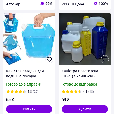
99%
100%
Автокар
УКРСПЕЦМАСЛА ТД, ТОВ
Каністра складна для
Каністра пластикова
води 10л похідна
(HDPE) з кришкою -
туристична
0,5л-10л
Готово до відправки
Готово до відправки
4.8
(20)
4.8
(18)
65
₴
53
₴
Купити
Купити