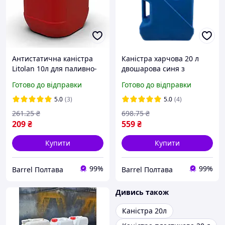
Антистатична каністра
Каністра харчова 20 л
Litolan 10л для паливно-
двошарова синя з
мастильних матеріалів
носиком і двома ручками
Готово до відправки
Готово до відправки
5.0
(3)
5.0
(4)
261
.25
₴
698
.75
₴
209
₴
559
₴
Купити
Купити
99%
99%
Barrel Полтава
Barrel Полтава
Дивись також
Каністра 20л