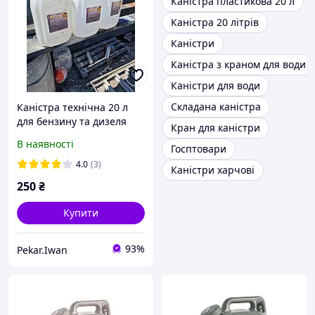
Каністра пластикова 20 л
Каністра 20 літрів
Каністри
Каністра з краном для води
Каністри для води
Складана каністра
Каністра технічна 20 л
для бензину та дизеля
Кран для каністри
В наявності
Госптовари
4.0
(3)
Каністри харчові
250
₴
Купити
93%
Pekar.Iwan