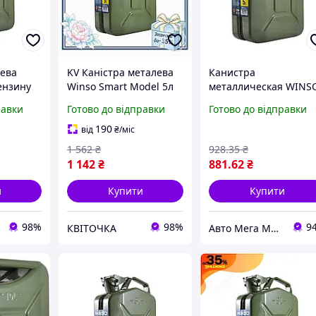
лева
KV Каністра металева
Канистра
ензину
Winso Smart Model 5л
металлическая WINS
о корозії
для зберігання
5л (5шт/ящ)
равки
Готово до відправки
Готово до відправки
горючих рідин та
ин
мастил паливна
190
від
₴
/міс
ємність 99/KVI
1 562
₴
928
.35
₴
1 142
₴
881
.62
₴
и
Купити
Купити
98%
98%
9
КВІТОЧКА
Авто Мега Маркет