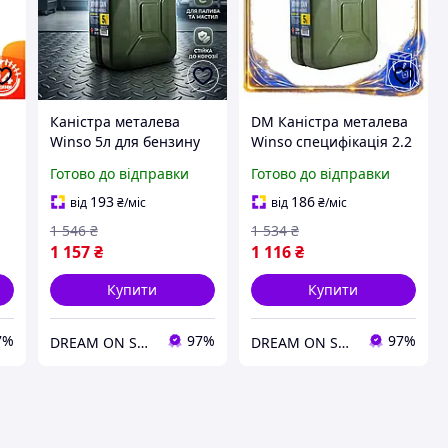
Каністра металева
DM Каністра металева
Winso 5л для бензину
Winso специфікація 2.2
та олії стійка до корозії
5л для зберігання
Готово до відправки
Готово до відправки
контейнер для
горючих рідин та
я
зберігання рідин DM-
мастил резервуар для
193
186
від
₴
/міс
від
₴
/міс
11
па SPE|LZ
1 546
₴
1 534
₴
1 157
₴
1 116
₴
Купити
Купити
7%
97%
97%
DREAM ON SHOP
DREAM ON SHOP