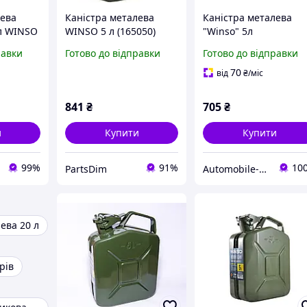
лева
Каністра металева
Каністра металева
л WINSO
WINSO 5 л (165050)
"Winso" 5л
равки
Готово до відправки
Готово до відправки
70
від
₴
/міс
841
₴
705
₴
и
Купити
Купити
99%
91%
10
PartsDim
Automobile-accessories.com.ua
ева 20 л
рів