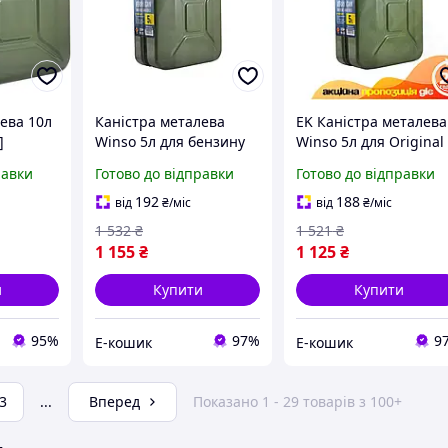
ева 10л
Каністра металева
EK Каністра металева
]
Winso 5л для бензину
Winso 5л для Original
та олії стійка до корозії
Design зберігання
равки
Готово до відправки
Готово до відправки
контейнер для
горючих рідин та
зберігання рідин EK-77
мастил резервуар дл
192
188
від
₴
/міс
від
₴
/міс
пал HFX17_E
1 532
₴
1 521
₴
1 155
₴
1 125
₴
и
Купити
Купити
95%
97%
9
Е-кошик
Е-кошик
3
...
Вперед
Показано 1 - 29 товарів з 100+