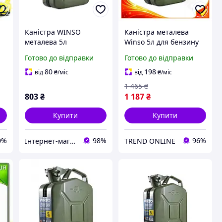
а
Каністра WINSO
Каністра металева
металева 5л
Winso 5л для бензину
та олії стійка до корозії
Готово до відправки
Готово до відправки
контейнер для
я
зберігання рідин TR-44
80
198
від
₴
/міс
від
₴
/міс
1 465
₴
803
₴
1 187
₴
Купити
Купити
0%
98%
96%
Інтернет-магазин «АвтоДруг»
TREND ONLINE