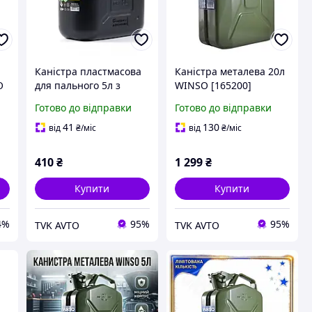
Каністра пластмасова
Каністра металева 20л
O
для пального 5л з
WINSO [165200]
лійкою WINSO [137050]
Готово до відправки
Готово до відправки
41
130
від
₴
/міс
від
₴
/міс
410
₴
1 299
₴
Купити
Купити
4%
95%
95%
TVK AVTO
TVK AVTO