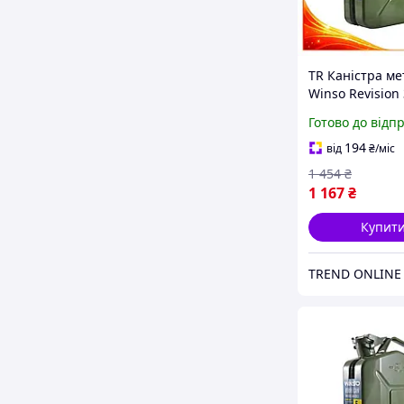
TR Каністра ме
Winso Revision 
5л для зберіга
Готово до відп
горючих рідин
мастил резерв
194
від
₴
/міс
пал SpeR-4N
1 454
₴
1 167
₴
Купит
TREND ONLINE