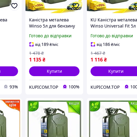
лева
Каністра металева
KU Каністра металев
Winso 5л для бензину
Winso Universal Fit 5л
та олії стійка до корозії
для зберігання
Готово до відправки
Готово до відправки
контейнер для
горючих рідин та
зберігання рідин KU-22
мастил резервуар дл
189
186
від
₴
/міс
від
₴
/міс
палив Uni2L_K
1 478
₴
1 467
₴
1 135
₴
1 116
₴
и
Купити
Купити
93%
100%
10
KUPICOM.TOP
KUPICOM.TOP