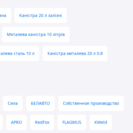
зна
Каністра 20 л залізні
Металева каністра 10 літрів
алева сталь 10 л
Каністра металева 20 л 0.8
Сила
БЕЛАВТО
Собственное производство
APRO
RedFox
FLAGMUS
KWeld