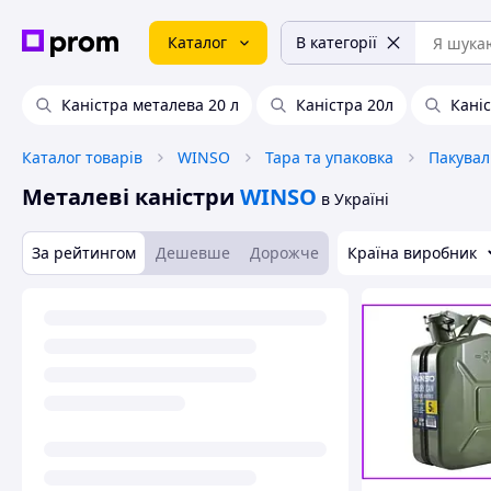
Каталог
В категорії
Каністра металева 20 л
Каністра 20л
Каніс
Каталог товарів
WINSO
Тара та упаковка
Пакувал
Металеві каністри
WINSO
в Україні
За рейтингом
Дешевше
Дорожче
Країна виробник