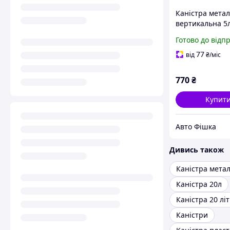
Каністра мета
вертикальна 5
Готово до відп
77
від
₴
/міс
770
₴
Купит
Авто Фішка
Дивись також
Каністра метал
Каністра 20л
Каністра 20 літ
Каністри