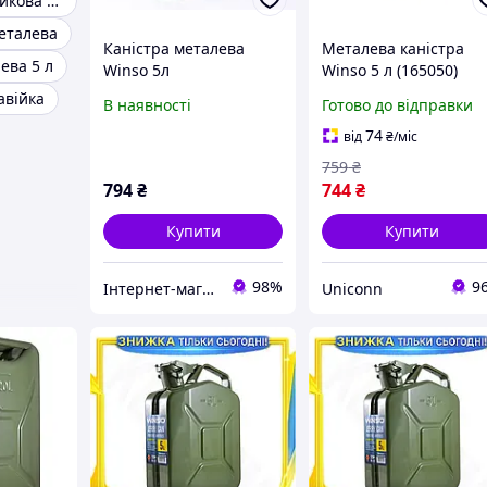
Каністра пластикова 20 л
металева
Каністра металева
Металева каністра
ева 5 л
Winso 5л
Winso 5 л (165050)
авійка
В наявності
Готово до відправки
74
від
₴
/міс
759
₴
794
₴
744
₴
Купити
Купити
98%
9
Інтернет-магазин BiBiOil
Uniconn