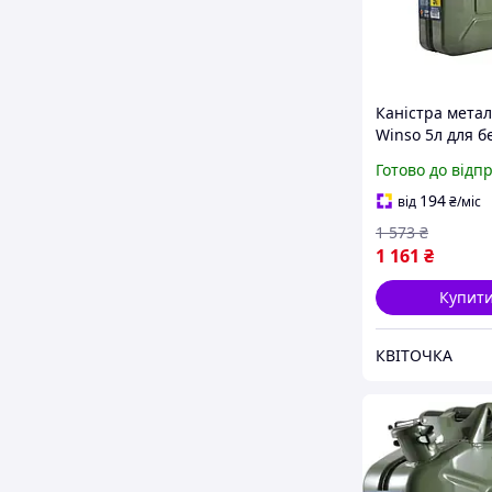
Каністра мета
Winso 5л для б
та олії стійка д
Готово до відп
контейнер для
зберігання рід
194
від
₴
/міс
KVI_12
1 573
₴
1 161
₴
Купит
КВІТОЧКА