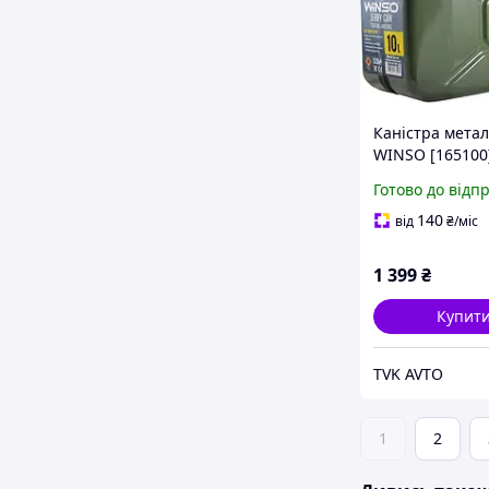
Каністра метал
WINSO [165100
Готово до відп
140
від
₴
/міс
1 399
₴
Купит
TVK AVTO
1
2