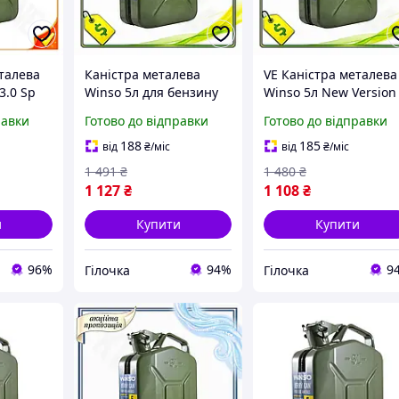
талева
Каністра металева
VE Каністра металева
3.0 Sp
Winso 5л для бензину
Winso 5л New Version
ння
та олії стійка до корозії
для зберігання
равки
Готово до відправки
Готово до відправки
 та
контейнер для
горючих рідин та
уар для
зберігання рідин VE-33
мастил резервуар дл
188
185
від
₴
/міс
від
₴
/міс
палива N6W_VER
1 491
₴
1 480
₴
1 127
₴
1 108
₴
и
Купити
Купити
96%
94%
9
Гілочка
Гілочка