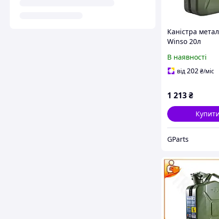
Каністра мета
Winso 20л
В наявності
202
від
₴
/міс
1 213
₴
Купит
GParts