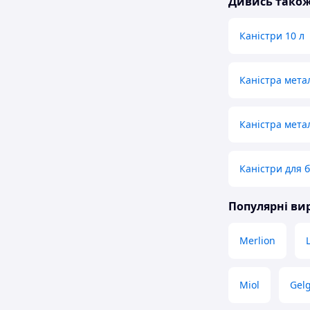
Дивись тако
Каністри 10 л
Каністра мета
Каністра мета
Каністри для б
Популярні в
Merlion
Miol
Gel