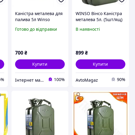
Каністра металева для
WINSO Вінсо Каністра
палива 5л Winso
металева 5л. (5шт/ящ)
165050
Готово до відправки
В наявності
700
₴
899
₴
Купити
Купити
6%
100%
90%
Інтернет магазин "ruchnyy_instrument_ua"
AvtoMagaz