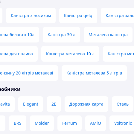
ж
Каністра з носиком
Каністра gelg
Каністра залі
лева белавто 10л
Каністра 30 л
Металева каністра
лева для палива
Каністра металева 10 л
Каністра мет
ензину 20 літрів металеві
Каністра металева 5 літрів
иробники
Lavita
Elegant
2E
Дорожная карта
Сталь
g
BRS
Molder
Ferrum
AMiO
Voltronic