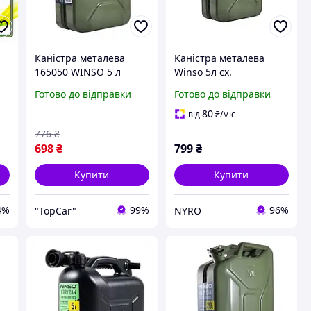
Каністра металева
Каністра металева
165050 WINSO 5 л
Winso 5л cx.
Готово до відправки
Готово до відправки
я
80
від
₴
/міс
776
₴
698
₴
799
₴
Купити
Купити
4%
99%
96%
"TopCar"
NYRO