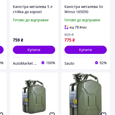
Каністра металева 5 л
Каністра металева 5л
стійка до корозії
Winso 165050
зберігання
Готово до відправки
Готово до відправки
транспортування
палива мастила Winso
78
від
₴
/міс
825
₴
759
₴
775
₴
Купити
Купити
0%
100%
92%
AutoMarket UA
Sauto