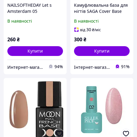
NAILSOFTHEDAY Let s
Камуфлювальна база для
Amsterdam 05
нігтів SAGA Cover Base
нюдовий(бежевий)
Shimmer No01 (бежевий
В наявності
В наявності
камуфлююча база для
із шимером), 15 мл
нігтів, 10 мл
30
від
₴
/міс
260
₴
300
₴
Купити
Купити
94%
91%
Интернет-магазин "LoveNails"
Інтернет-магазин CELEBRITY