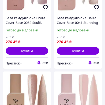
База камуфлююча DNKa
База камуфлююча DNKa
Cover Base 0032 Soulful
Cover Base 0041 Stunning
холодний темно-бежевий
бежево-персиковий з
Готово до відправки
Готово до відправки
12 мл original
голографічним шимером
12 мл original
285
₴
285
₴
276
.45
₴
276
.45
₴
Купити
Купити
98%
98%
Престиж+
Престиж+