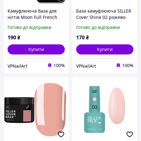
Камуфлююча база для
База камуфлююча SILLER
нігтів Moon Full French
Cover Shine 02 рожево-
Base №09 бежева, 8 мл
бежева 8 мл
Готово до відправки
Готово до відправки
190
₴
170
₴
Купити
Купити
100%
100%
VPNailArt
VPNailArt