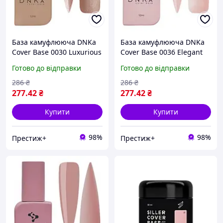
База камуфлююча DNKa
База камуфлююча DNKa
Cover Base 0030 Luxurious
Cover Base 0036 Elegant
коричнево-бежевий із
світлий бежево-
Готово до відправки
Готово до відправки
срібним шиммером 12 мл
персиковий 12 мл original
original
286
₴
286
₴
277
.42
₴
277
.42
₴
Купити
Купити
98%
98%
Престиж+
Престиж+