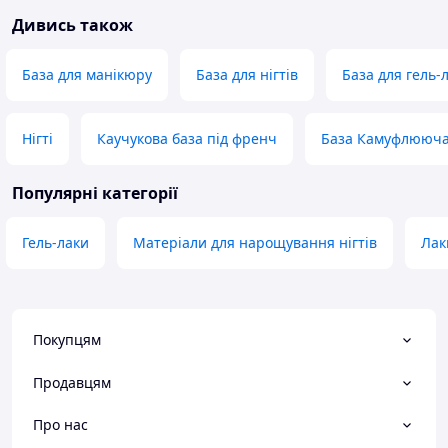
Дивись також
База для манікюру
База для нігтів
База для гель-
Нігті
Каучукова база під френч
База Камуфлююча
Популярні категорії
Гель-лаки
Матеріали для нарощування нігтів
Лак
Покупцям
Продавцям
Про нас