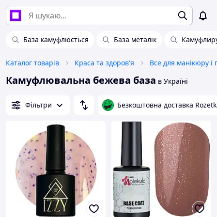
База камуфлюється
База металік
Камуфлиру
Каталог товарів
Краса та здоров'я
Все для манікюру і
Камуфлювальна бежева база
в Україні
Фільтри
Безкоштовна доставка Rozetk