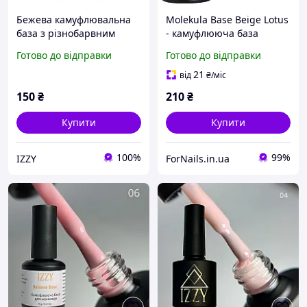
Бежева камуфлювальна
Molekula Base Beige Lotus
база з різнобарвним
- камуфлююча база
декором IZZY Jam 05, 10мл
(бежевий, мікроблиск), 12
Готово до відправки
Готово до відправки
мл
21
від
₴
/міс
150
₴
210
₴
Купити
Купити
100%
99%
IZZY
ForNails.in.ua