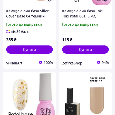
Камуфлююча база Siller
Камуфлююча база Toki
Cover Base 04 темний
Toki Potal 001, 5 мл,
бежевий
бежевий із зотолою
Готово до відправки
Готово до відправки
поталлю
36
від
₴
/міс
355
₴
115
₴
Купити
Купити
100%
94%
VPNailArt
ZefirkaShop