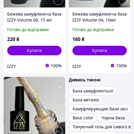
Бежева камуфлююча база
Бежева камуфлююча база
IZZY Volume 06, 15 мл
IZZY Volume 04, 10мл
Готово до відправки
Готово до відправки
220
₴
160
₴
Купити
Купити
100%
100%
IZZY
IZZY
Дивись також
База камуфлюється
База металік
Камуфлирующие бази оксі
Base color
Чорна база
Тонуючий гель для сивого во