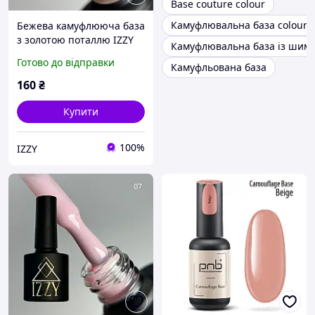
Base couture colour
Камуфлювальна база colour i
Бежева камуфлююча база
з золотою поталлю IZZY
Камуфлювальна база із шим
Any Base 09, 10мл
Готово до відправки
Камуфльована база
160
₴
Купити
100%
IZZY