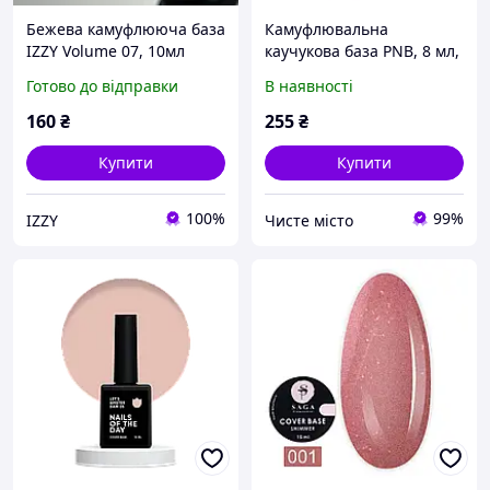
Бежева камуфлююча база
Камуфлювальна
IZZY Volume 07, 10мл
каучукова база PNB, 8 мл,
натуральний бежевий
Готово до відправки
В наявності
160
₴
255
₴
Купити
Купити
100%
99%
IZZY
Чисте місто