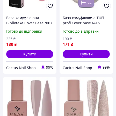
База камуфлююча
База камуфлююча TUFI
Biblioteka Cover Base №07
profi Cover base №16
Shade Холодний рожево-
Beige нейтрально бежева
Готово до відправки
Готово до відправки
бежевий 10 мл
10 мл
225
₴
190
₴
180
₴
171
₴
Купити
Купити
99%
99%
Cactus Nail Shop
Cactus Nail Shop