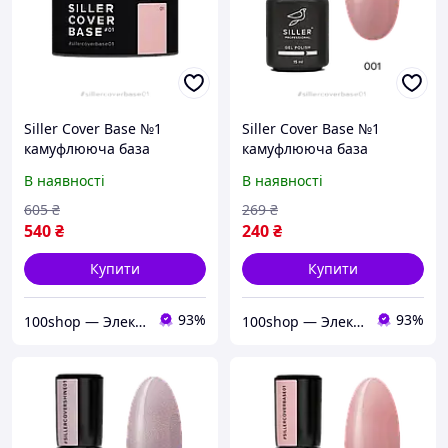
Siller Cover Base №1
Siller Cover Base №1
камуфлююча база
камуфлююча база
(бежево-рожевий), 50 мл
(бежево-рожевий), 15 мл
В наявності
В наявності
605
₴
269
₴
540
₴
240
₴
Купити
Купити
93%
93%
100shop — Электроника и расходники / маникюр и салоны красоты!
100shop — Электроника и расходники / маникюр и салоны красоты!