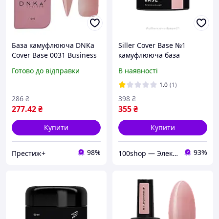
База камуфлююча DNKa
Siller Cover Base №1
Cover Base 0031 Business
камуфлююча база
класичний бежевий 12 мл
(бежево-рожевий), 30 мл
Готово до відправки
В наявності
original
1.0
(1)
286
₴
398
₴
277
.42
₴
355
₴
Купити
Купити
98%
93%
Престиж+
100shop — Электроника и расходники / маникюр и салоны красоты!