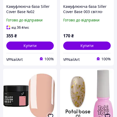
Камуфлююча база Siller
Камуфлююча база Siller
Cover Base №02
Cover Base 003 світло-
натуральний бежевий
бежева 8 мл
Готово до відправки
Готово до відправки
еластична
36
від
₴
/міс
355
₴
170
₴
Купити
Купити
100%
100%
VPNailArt
VPNailArt