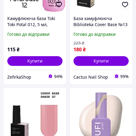
Камуфлююча база Toki
База камуфлююча
Toki Potal 012, 5 мл,
Biblioteka Cover Base №13
світло-бежевий із
Beige Бежева 10 мл
Готово до відправки
Готово до відправки
золотою поталлю
225
₴
115
₴
180
₴
Купити
Купити
94%
99%
ZefirkaShop
Cactus Nail Shop