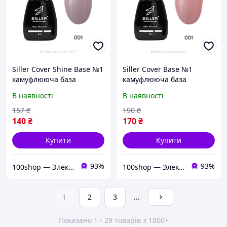
Siller Cover Shine Base №1
Siller Cover Base №1
камуфлююча база
камуфлююча база
(бежево-рожевий з
(бежево-рожевий), 8 мл
В наявності
В наявності
мікроблиском), 8 мл
157
₴
190
₴
140
₴
170
₴
Купити
Купити
93%
93%
100shop — Электроника и расходники / маникюр и салоны красоты!
100shop — Электроника и расходники / маникюр и салоны красоты!
1
2
3
...
Показано 1 - 29 товарів з 1000+