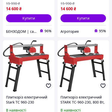
15 990
₴
15 990
₴
14 600
₴
14 600
₴
Купити
Купити
96%
95%
БЕНЗОДОМ | садова техніка та електроінструмент
Агротория
Плиткоріз електричний
Плиткоріз електричний
Stark TC 960-230
STARK TC-960-230, 800 Вт,
довжина різу 920 мм,
В наявності
В наявності