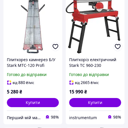
Плиткорез камнерез Б/У
Плиткоріз електричний
Stark MTC-120 Profi
Stark TC 960-230
Готово до відправки
Готово до відправки
880
2665
від
₴
/міс
від
₴
/міс
5 280
₴
15 990
₴
Купити
Купити
98%
98%
Перший мій маркет
instrumentum