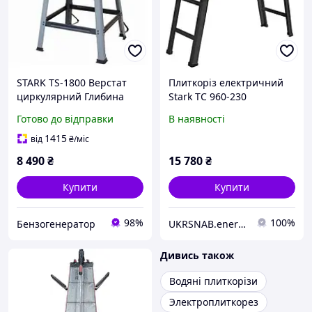
STARK TS-1800 Верстат
Плиткоріз електричний
циркулярний Глибина
Stark TC 960-230
пропилу 85 мм Диск 254
Готово до відправки
В наявності
мм Стіл 940х640 мм
1415
від
₴
/міс
8 490
₴
15 780
₴
Купити
Купити
98%
100%
Бензогенератор
UKRSNAB.energo
Дивись також
Водяні плиткорізи
Электроплиткорез