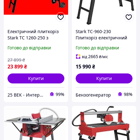
Електричний плиткоріз
Stark TC-960-230
Stark TC 1260-250 з
Плиткоріз електричний
протяжкою
920 мм 800 Вт (180480023)
Готово до відправки
Готово до відправки
2665
від
₴
/міс
27 899
₴
23 899
₴
15 990
₴
Купити
Купити
99%
98%
25 ВЕК - Интернет-Магазин: электрический, бензиновый, аккумуляторный инструмент и строительство.
Бензогенератор