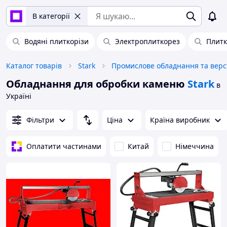
В категорії
Водяні плиткорізи
Электроплиткорез
Плитк
Каталог товарів
Stark
Обладнання для обробки каменю
Stark
в
Україні
Фільтри
Ціна
Країна виробник
Оплатити частинами
Китай
Німеччина