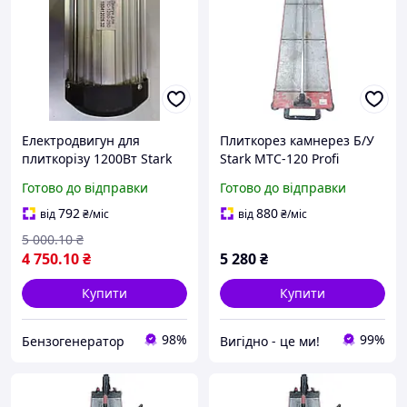
Електродвигун для
Плиткорез камнерез Б/У
плиткорізу 1200Вт Stark
Stark MTC-120 Profi
TC 1260-250
Готово до відправки
Готово до відправки
792
880
від
₴
/міс
від
₴
/міс
5 000
.10
₴
4 750
.10
₴
5 280
₴
Купити
Купити
98%
99%
Бензогенератор
Вигiдно - це ми!