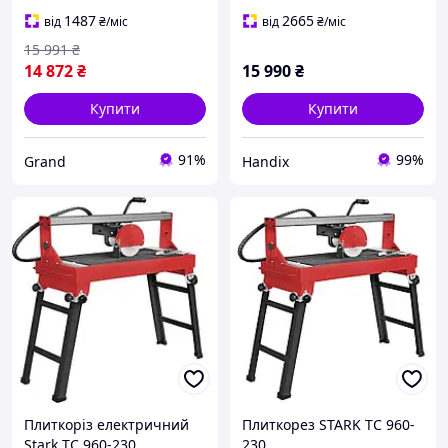
диск 230 мм, професійний
станок для плитки
1487
2665
від
₴
/міс
від
₴
/міс
15 991
₴
14 872
₴
15 990
₴
Купити
Купити
91%
99%
Grand
Handix
Плиткоріз електричний
Плиткорез STARK TC 960-
Stark TC 960-230
230