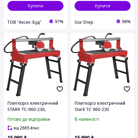
Купити
Купити
97%
98%
ТОВ "Аксис-Буд"
Sox Shep
Плиткоріз електричний
Плиткоріз електричний
STARK TC-960-230,
Stark TC 960-230
потужність 800 Вт,
Готово до відправки
В наявності
довжина різу 920 мм,
диск 230 мм
2665
від
₴
/міс
15 990
₴
15 990
₴