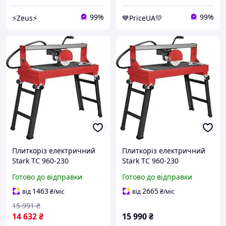
99%
99%
⚡Zeus⚡
💙PriceUA💛
Плиткоріз електричний
Плиткоріз електричний
Stark TC 960-230
Stark TC 960-230
Готово до відправки
Готово до відправки
1463
2665
від
₴
/міс
від
₴
/міс
15 991
₴
14 632
₴
15 990
₴