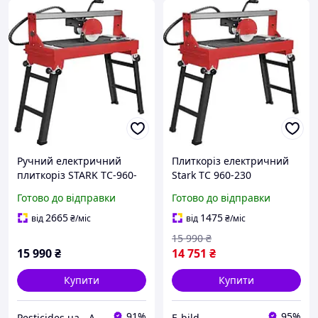
Ручний електричний
Плиткоріз електричний
плиткоріз STARK TC-960-
Stark TC 960-230
230, 800 Вт, 920 мм, диск
Готово до відправки
Готово до відправки
230 мм, артикул 62-
180480023
2665
1475
від
₴
/міс
від
₴
/міс
15 990
₴
15 990
₴
14 751
₴
Купити
Купити
91%
95%
Pesticides.ua - Аграрна продукція і не тільки !!!
E-bild