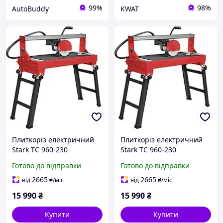
99%
98%
AutoBuddy
KWAT
Плиткоріз електричний
Плиткоріз електричний
Stark TC 960-230
Stark TC 960-230
Готово до відправки
Готово до відправки
2665
2665
від
₴
/міс
від
₴
/міс
15 990
₴
15 990
₴
Купити
Купити