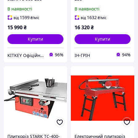
(180480023)
В наявності
В наявності
1599
1632
від
₴
/міс
від
₴
/міс
15 990
₴
16 320
₴
Купити
Купити
96%
94%
KITKEY Офіційний дилер
ІН-ГРІН
Плиткоріз STARK TC-400-
Електричний плиткоріз