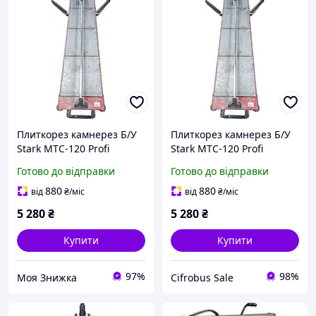
Плиткорез камнерез Б/У
Плиткорез камнерез Б/У
Stark MTC-120 Profi
Stark MTC-120 Profi
Готово до відправки
Готово до відправки
880
880
від
₴
/міс
від
₴
/міс
5 280
₴
5 280
₴
Купити
Купити
97%
98%
Моя Знижка
Cifrobus Sale