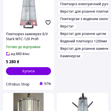
Плиткоріз електричний руч
Верстат для різання плитки
Плиткорізи з водяним охоло
Верстат
Верстат для різання цегли
Плиткорез камнерез Б/У
Stark MTC-120 Profi
Водяний плиткоріз 1200мм
Готово до відправки
Верстат для різання каменю
880
від
₴
/міс
Каменерізи
5 280
₴
Купити
97%
Cifrobus Shop