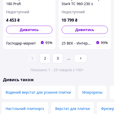
180 Profi
Stark TC 960-230 з
протяжкою
Недоступний
Недоступний
4 453
₴
10 799
₴
Дивитись
Дивитись
95%
99%
Господар-маркет
25 ВЕК - Интернет-Магазин: электрический, бензиновый, аккумуляторный инструмент и строительство.
1
2
3
...
Показано 1 - 29 товарів з 100+
Дивись також
Водяний верстат для різання плитки
Мокрорезы
Настільний плиткоріз
Верстат для плитки
Фрезер