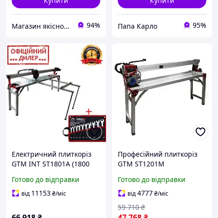
Купити
Купити
94%
95%
Магазин якісного інструменту Tools Shop 24/7
Папа Карло
Електричний плиткоріз
Професійний плиткоріз
GTM INT ST1801A (1800
GTM ST1201M
мм 230В різання)
електричний : 1.75 кВт,
Готово до відправки
Готово до відправки
автоматична подача
диск 120 см, довжина
1200мм
11153
4777
від
₴
/міс
від
₴
/міс
59 710
₴
66 918
₴
47 768
₴