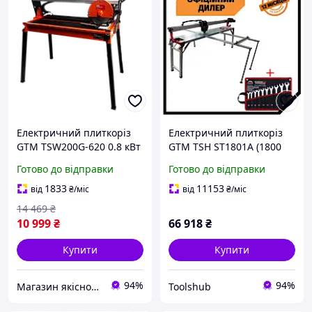
Електричний плиткоріз
Електричний плиткоріз
GTM TSW200G-620 0.8 кВт
GTM TSH ST1801A (1800
62 см різання плитки
мм 230В різання)
Готово до відправки
Готово до відправки
диск 200 см
автоматична подача
1833
11153
від
₴
/міс
від
₴
/міс
14 469
₴
10 999
₴
66 918
₴
Купити
Купити
94%
94%
Магазин якісного інструменту Tools Shop 24/7
Toolshub