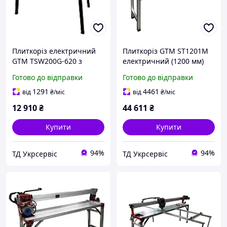
Плиткоріз електричний
Плиткоріз GTM ST1201M
GTM TSW200G-620 з
електричний (1200 мм)
водяним охолодженням
Готово до відправки
Готово до відправки
(TSW200G-620GTM)
1291
4461
від
₴
/міс
від
₴
/міс
12 910
₴
44 611
₴
Купити
Купити
94%
94%
ТД Укрсервіс
ТД Укрсервіс