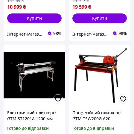
см(11)
диск 230 см(11)
14 469
₴
25 913
₴
10 999
₴
19 599
₴
Купити
Купити
98%
98%
Інтернет-магазин "Shop Hub"
Інтернет-магазин "Shop Hub"
Електричний плиткоріз
Професійний плиткоріз
GTM ST1201A 1200 мм
GTM TSW200G-620
1750 Вт з автоматичною
електричний : 0.8 кВт, 62
Готово до відправки
Готово до відправки
подачею каретки та
см різ плитки, диск 200 см