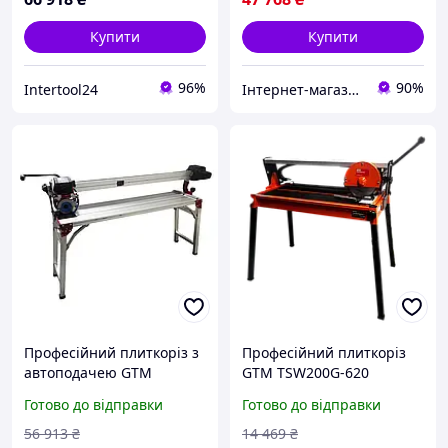
Купити
Купити
96%
90%
Intertool24
Інтернет-магазин Clothes-Mall
Професійний плиткоріз з
Професійний плиткоріз
автоподачею GTM
GTM TSW200G-620
ST1201A електричний :
електричний : 0.8 кВт, 62
Готово до відправки
Готово до відправки
1.75 кВт,120см різ плитки,
см різ плитки, диск 200 см
диск 120 см, лазерний
IZI
56 913
₴
14 469
₴