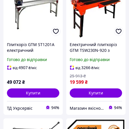
Плиткоріз GTM ST1201A
Електричний плиткоріз
електричний
GTM TSW230N-920 з
водяним охолодженням
Готово до відправки
Готово до відправки
1.2 кВт 92 см різання
плитки диск 230 см
4907
3266
від
₴
/міс
від
₴
/міс
25 913
₴
49 072
₴
19 599
₴
Купити
Купити
94%
94%
ТД Укрсервіс
Магазин якісного інструменту Tools Shop 24/7