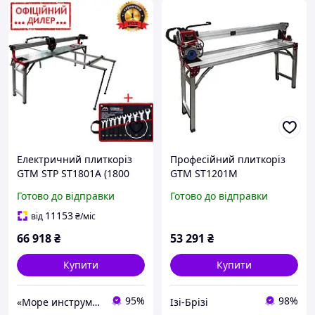
Електричний плиткоріз
Професійний плиткоріз
GTM STP ST1801A (1800
GTM ST1201M
мм 230 В різу)
електричний : 1.75 кВт,
Готово до відправки
Готово до відправки
автоматичне подавання
диск 120 см, довжина
1200мм IZI
11153
від
₴
/міс
66 918
₴
53 291
₴
Купити
Купити
95%
98%
«Море инструментов»
Ізі-Брізі