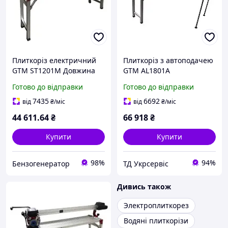
Плиткоріз електричний
Плиткоріз з автоподачею
GTM ST1201M Довжина
GTM AL1801A
різу 1200 мм Лезер Диск
електричний (1800 мм)
Готово до відправки
Готово до відправки
120 мм 1750 Вт Нахил 45
град
7435
6692
від
₴
/міс
від
₴
/міс
44 611
.64
₴
66 918
₴
Купити
Купити
98%
94%
Бензогенератор
ТД Укрсервіс
Дивись також
Электроплиткорез
Водяні плиткорізи