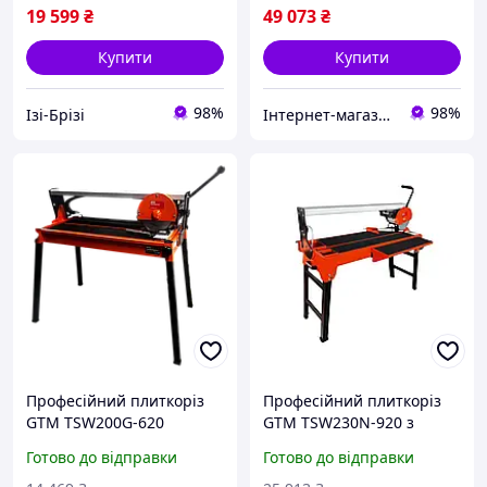
цілевказівник(11)
19 599
₴
49 073
₴
Купити
Купити
98%
98%
Ізі-Брізі
Інтернет-магазин "Shop Hub"
Професійний плиткоріз
Професійний плиткоріз
GTM TSW200G-620
GTM TSW230N-920 з
електричний : 0.8 кВт, 62
водяним охолодженням :
Готово до відправки
Готово до відправки
см різ плитки, диск 200
1.2 кВт, 92 см різ плитки,