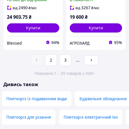
1.2 кВт, 92 см різ плитки,
(TSW230N-920)
диск 230 см
2490
3267
від
₴
/міс
від
₴
/міс
24 903
.75
₴
19 600
₴
Купити
Купити
94%
95%
Blessed
АГРОХАРД
1
2
3
...
Показано 1 - 29 товарів з 500+
Дивись також
Плиткоріз із подаванням води
Будівельне обладнання
Плиткоріз для різання
Плиткоріз електричний lex