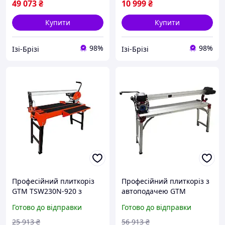
цілевказівник IZI
49 073
₴
10 999
₴
Купити
Купити
98%
98%
Ізі-Брізі
Ізі-Брізі
Професійний плиткоріз
Професійний плиткоріз з
GTM TSW230N-920 з
автоподачею GTM
водяним охолодженням :
ST1201A електричний :
Готово до відправки
Готово до відправки
1.2 кВт, 92 см різ плитки,
1.75 кВт,120см різ плитки,
диск 230 см IZI
диск 120 см, лазерний
25 913
₴
56 913
₴