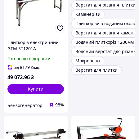
Верстат для різання плитки
Каменерізи
Плиткорізи з водяним охоло
Верстат для різання каменю
Водяний плиткоріз 1200мм
Плиткоріз електричний
GTM ST1201A
Водяний верстат для різання
Автоматична подача
Готово до відправки
Мокрорезы
каретки 1200 мм Лазер
1750 Вт
8179
від
₴
/міс
Верстат для плитки
49 072
.96
₴
Купити
98%
Бензогенератор