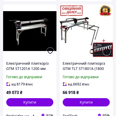
Електричний плиткоріз
Електричний плиткоріз
GTM ST1201A 1200 мм
GTM TLT ST1801A (1800
1750 Вт з автоматичною
мм 230В різання)
Готово до відправки
Готово до відправки
подачею каретки та
автоматична подача
лазерним променем
8179
6692
від
₴
/міс
від
₴
/міс
49 073
₴
66 918
₴
Купити
Купити
91%
95%
Pesticides.ua - Аграрна продукція і не тільки !!!
ToolTech