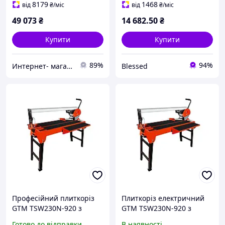
лазером
8179
1468
від
₴
/міс
від
₴
/міс
49 073
₴
14 682
.50
₴
Купити
Купити
89%
94%
Интернет- магазин "AKB-OK"
Blessed
Професійний плиткоріз
Плиткоріз електричний
GTM TSW230N-920 з
GTM TSW230N-920 з
водяним охолодженням :
водяним охолодженням
Готово до відправки
В наявності