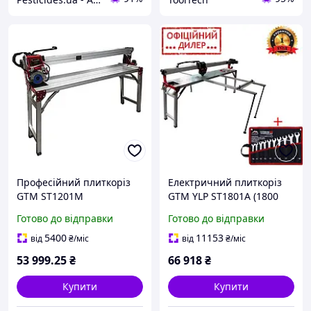
Професійний плиткоріз
Електричний плиткоріз
GTM ST1201M
GTM YLP ST1801A (1800
електричний : 1.75 кВт,
мм 230В різання)
Готово до відправки
Готово до відправки
диск 120 см, довжина
автоматична подача
1200мм
5400
11153
від
₴
/міс
від
₴
/міс
53 999
.25
₴
66 918
₴
Купити
Купити