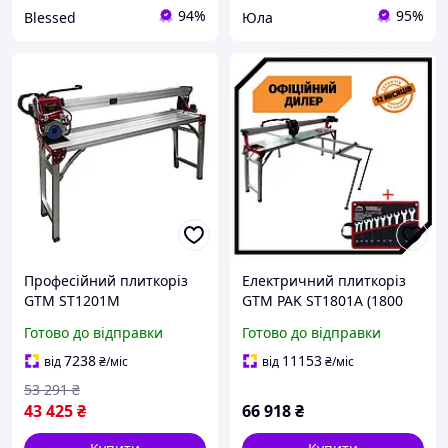
94%
95%
Blessed
Юла
Професійний плиткоріз
Електричний плиткоріз
GTM ST1201M
GTM PAK ST1801A (1800
електричний : 1.75 кВт,
мм 230В різання)
Готово до відправки
Готово до відправки
диск 120 см, довжина
автоматична подача
1200мм
7238
11153
від
₴
/міс
від
₴
/міс
53 291
₴
43 425
₴
66 918
₴