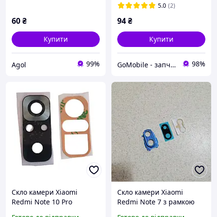
5.0
(2)
60
₴
94
₴
Купити
Купити
99%
98%
Agol
GoMobile - запчасти для мобильных телефонов и планшетов.
Скло камери Xiaomi
Скло камери Xiaomi
Redmi Note 10 Pro
Redmi Note 7 з рамкою
основне зі скотчем
синього кольору