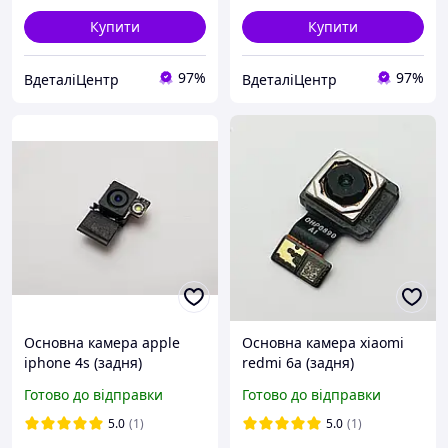
Купити
Купити
97%
97%
ВдеталіЦентр
ВдеталіЦентр
Основна камера apple
Основна камера xiaomi
iphone 4s (задня)
redmi 6a (задня)
сервісний оригінал з
сервісний оригінал з
Готово до відправки
Готово до відправки
розборки
розборки
5.0
(1)
5.0
(1)