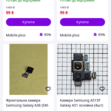
Готово до відправки
Готово до відправки
149
₴
149
₴
99
₴
99
₴
Купити
Купити
95%
95%
Mobile.plus
Mobile.plus
Фронтальна камера
Камера Samsung A515F
Samsung Galaxy A36 (SM-
Galaxy A51 основна (4шт)
A366) оригінал, селфі
для телефону Original