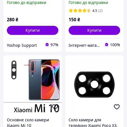
Готово до відправки
Готово до відправки
камера модуль Самсунг
А36
4.5
(2)
280
₴
150
₴
Купити
Купити
97%
100%
Yoshop Support
Інтернет-магазин "Он лайн"
Основне скло камери
Скло камери для
Xiaomi Mi 10
телефону Xiaomi Poco X3,