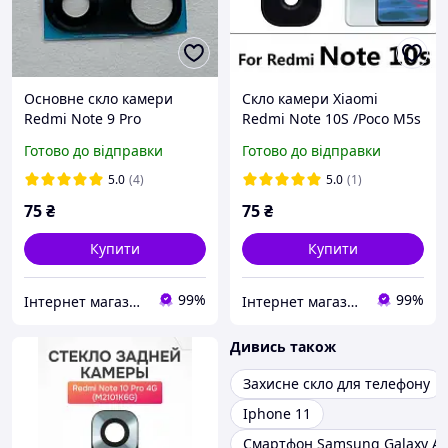
Основне скло камери
Скло камери Xiaomi
Redmi Note 9 Pro
Redmi Note 10S /Poco M5s
без рамки
Готово до відправки
Готово до відправки
5.0
(4)
5.0
(1)
75
₴
75
₴
Купити
Купити
99%
99%
Інтернет магазин Salvador
Інтернет магазин Salvador
Дивись також
Захисне скло для телефону
Iphone 11
Смартфон Samsung Galaxy A