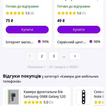
чорне
Готово до відправки
Готово до відправки
5.0
(2)
5.0
(1)
75
₴
49
₴
Купити
Купити
99%
98%
Інтернет магазин Salvador
Сервісний центр Екран
1
2
3
...
Показано 1 - 29 товарів з 9000+
Відгуки покупців
у категорії «Камери для мобільних
телефонів»
Камера фронтальна б/в
Скло к
Samsung G988 Galaxy S20
Note 8 
Ultra оригінал
/Redmi
5.0
(1)