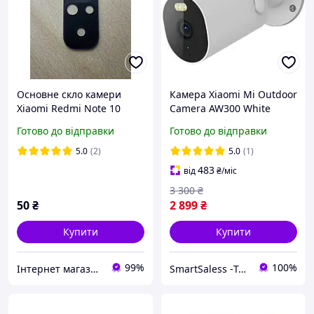
Основне скло камери
Камера Xiaomi Mi Outdoor
Xiaomi Redmi Note 10
Camera AW300 White
BHR6539CN
Готово до відправки
Готово до відправки
5.0
(2)
5.0
(1)
483
від
₴
/міс
3 300
₴
50
₴
2 899
₴
Купити
Купити
99%
100%
Інтернет магазин Salvador
SmartSaless -Територія розумних продажів. Інтернет магазин електроніки та товарів для відпочінку