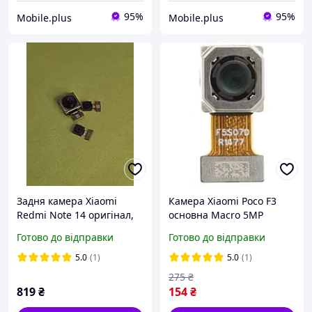
95%
95%
Mobile.plus
Mobile.plus
Задня камера Xiaomi
Камера Xiaomi Poco F3
Redmi Note 14 оригінал,
основна Macro 5MP
основна камера модуль б/
оригінал PRC
Готово до відправки
Готово до відправки
в
5.0
(1)
5.0
(1)
275
₴
819
₴
154
₴