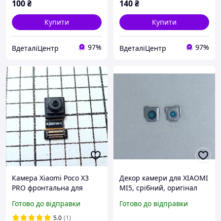
100
₴
140
₴
Купити
Купити
97%
97%
ВдеталіЦентр
ВдеталіЦентр
Камера Xiaomi Poco X3
Декор камери для XIAOMI
PRO фронтальна для
MI5, срібний, оригінал
телефона Original
(480031301048)
Готово до відправки
Готово до відправки
5.0
(1)