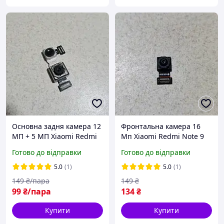
Основна задня камера 12
Фронтальна камера 16
МП + 5 МП Xiaomi Redmi
Мп Xiaomi Redmi Note 9
Note 5 оригінал б/у
Pro оригінал б/у
Готово до відправки
Готово до відправки
5.0
(1)
5.0
(1)
149
₴/пара
149
₴
99
₴/пара
134
₴
Купити
Купити