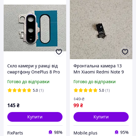
Скло камери у рамці від
Фронтальна камера 13
смартфону OnePlus 8 Pro
Мп Xiaomi Redmi Note 9
для ремонту
оригінал з розбирання
Готово до відправки
Готово до відправки
5.0
(1)
5.0
(1)
149
₴
145
₴
99
₴
Купити
Купити
98%
95%
FixParts
Mobile.plus