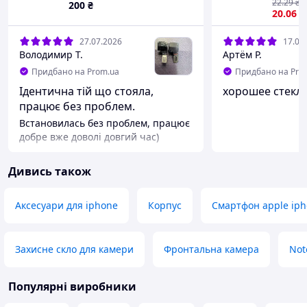
22
.29
₴
200
₴
20
.06
₴
27.07.2026
17.07
Володимир Т.
Артём Р.
Придбано на Prom.ua
Придбано на Pro
Ідентична тій що стояла,
хорошее стекло
працює без проблем.
Встановилась без проблем, працює
добре вже доволі довгий час)
Дивись також
Аксесуари для iphone
Корпус
Смартфон apple ip
Захисне скло для камери
Фронтальна камера
Not
Популярні виробники