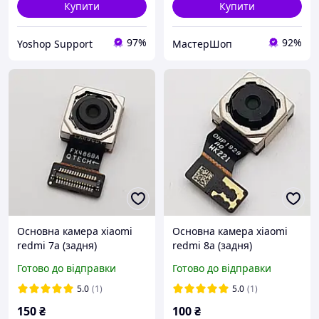
Купити
Купити
97%
92%
Yoshop Support
МастерШоп
Основна камера xiaomi
Основна камера xiaomi
redmi 7a (задня)
redmi 8a (задня)
сервісний оригінал з
сервісний оригінал з
Готово до відправки
Готово до відправки
розборки
розборки
5.0
(1)
5.0
(1)
150
₴
100
₴