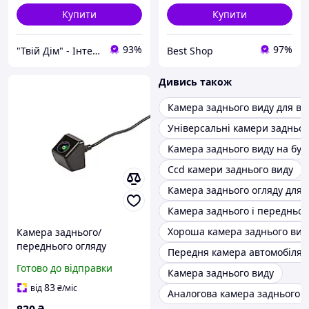
Купити
Купити
93%
97%
"Твій Дім" - Інтернет-гіпермаркет
Best Shop
Дивись також
Камера заднього виду для ва
Універсальні камери задньог
Камера заднього виду на бус
Ccd камери заднього виду
Камера заднього огляду для 
Камера заднього і передньог
Хороша камера заднього вид
Камера заднього/
переднього огляду
Передня камера автомобіля
Phantom CA-38 AHD/CVBS
Готово до відправки
Камера заднього виду
DS
83
від
₴
/міс
Аналогова камера заднього