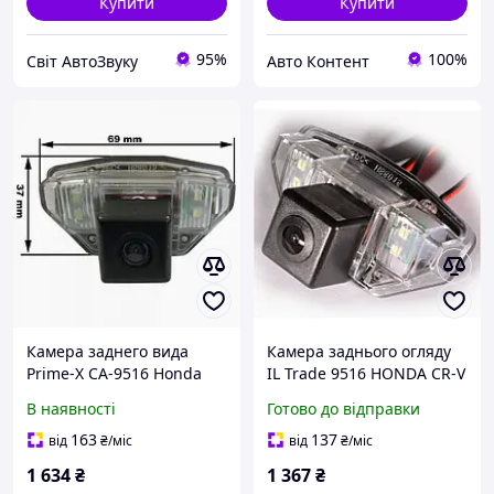
Купити
Купити
95%
100%
Світ АвтоЗвуку
Авто Контент
Камера заднего вида
Камера заднього огляду
Prime-X CA-9516 Honda
IL Trade 9516 HONDA CR-V
III (2007-2012) / Jazz (2008-
В наявності
Готово до відправки
н.в.) CS
163
137
від
₴
/міс
від
₴
/міс
1 634
₴
1 367
₴