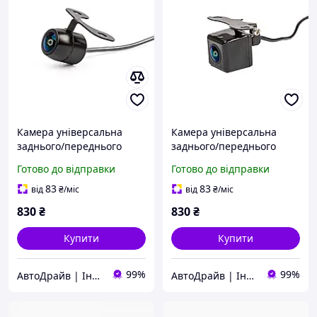
Камера універсальна
Камера універсальна
заднього/переднього
заднього/переднього
виду PHANTOM CA-33
виду PHANTOM CA-36
Готово до відправки
Готово до відправки
AHD/CVBS 1280*720 з
AHD/CVBS 1080P з лініями
лініями парковки врізне
парковки під саморізи
83
83
від
₴
/міс
від
₴
/міс
кріплення
830
₴
830
₴
Купити
Купити
99%
99%
АвтоДрайв | Інтернет-магазин звуку та автоелектроніки
АвтоДрайв | Інтернет-магазин звуку та автоелектроніки