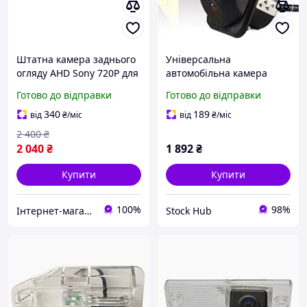
Штатна камера заднього
Універсальна
огляду AHD Sony 720P для
автомобільна камера
Honda CR-V III, Jazz (9516)
заднього виду Car Rover
Готово до відправки
Готово до відправки
CA009M
340
189
від
₴
/міс
від
₴
/міс
2 400
₴
2 040
₴
1 892
₴
Купити
Купити
100%
98%
Інтернет-магазин "Кар Аксес"
Stock Hub