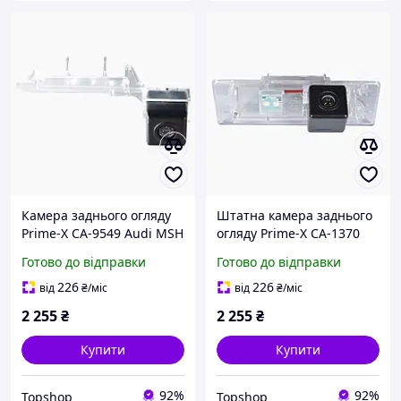
Камера заднього огляду
Штатна камера заднього
Prime-X CA-9549 Audi MSH
огляду Prime-X CA-1370
(BMW)
Готово до відправки
Готово до відправки
226
226
від
₴
/міс
від
₴
/міс
2 255
₴
2 255
₴
Купити
Купити
92%
92%
Topshop
Topshop