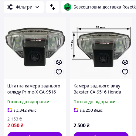
Фільтри
Безкоштовна доставка Rozetk
Штатна камера заднього
Камера заднього виду
огляду Prime-X CA-9516
Baxster CA-9516 Honda
(HONDA CR-V / Jazz)
CR-V III 2007-2012 Jazz
Готово до відправки
Готово до відправки
2008+
342
250
від
₴
/міс
від
₴
/міс
2 153
₴
2 050
₴
2 500
₴