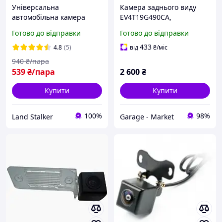
Універсальна
Камера заднього виду
автомобільна камера
EV4T19G490CA,
заднього огляду з 12
DV4T19G490AB для Ford
Готово до відправки
Готово до відправки
світлодіодами (кут 170°,
Kuga 2013-2017 (00077)
нічне бачення)
433
4.8
(5)
від
₴
/міс
940
₴/пара
539
₴/пара
2 600
₴
Купити
Купити
100%
98%
Land Stalker
Garage - Market