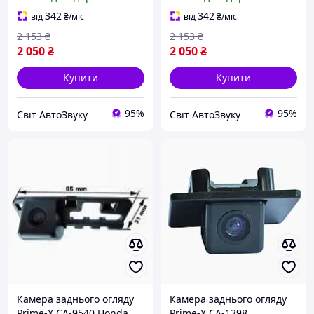
9512
342
342
від
₴
/міс
від
₴
/міс
2 153
₴
2 153
₴
2 050
₴
2 050
₴
Купити
Купити
95%
95%
Світ АвтоЗвуку
Світ АвтоЗвуку
Камера заднього огляду
Камера заднього огляду
Prime-X CA-9540 Honda
Prime-X CA-1398