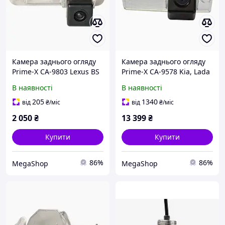
Камера заднього огляду
Камера заднього огляду
Prime-X CA-9803 Lexus BS
Prime-X CA-9578 Kia, Lada
В наявності
В наявності
205
1340
від
₴
/міс
від
₴
/міс
2 050
₴
13 399
₴
Купити
Купити
86%
86%
MegaShop
MegaShop