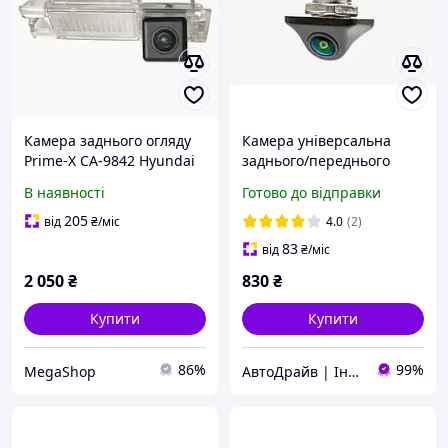
Камера заднього огляду
Камера універсальна
Prime-X CA-9842 Hyundai
заднього/переднього
CS
виду PHANTOM CA-31
В наявності
Готово до відправки
AHD/CVBS 1080P з лініями
парковки врізне
205
від
₴
/міс
4.0
(2)
кріплення
83
від
₴
/міс
2 050
₴
830
₴
Купити
Купити
86%
99%
MegaShop
АвтоДрайв | Інтернет-магазин звуку та автоелектроніки