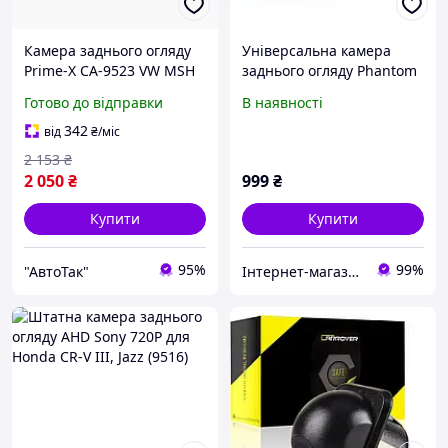
Камера заднього огляду
Універсальна камера
Prime-X CA-9523 VW MSH
заднього огляду Phantom
CA-36
Готово до відправки
В наявності
342
від
₴
/міс
2 153
₴
2 050
₴
999
₴
Купити
Купити
95%
99%
"АвтоТак"
Інтернет-магазин «Autotoys»