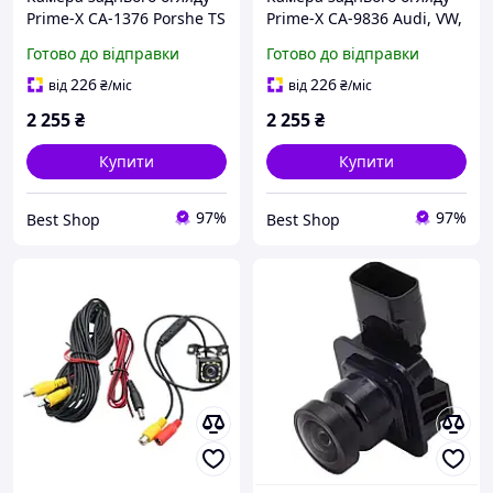
Prime-X CA-1376 Porshe TS
Prime-X CA-9836 Audi, VW,
Porsche TS
Готово до відправки
Готово до відправки
226
226
від
₴
/міс
від
₴
/міс
2 255
₴
2 255
₴
Купити
Купити
97%
97%
Best Shop
Best Shop