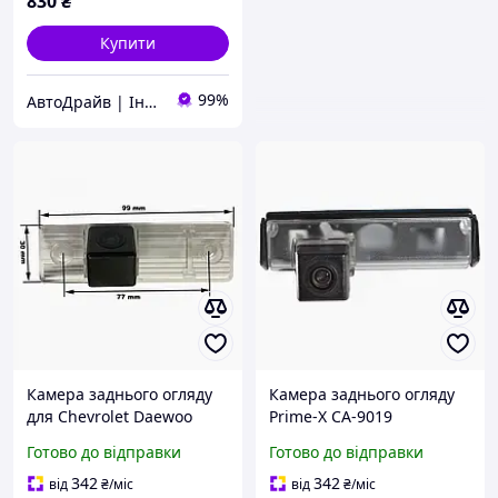
830
₴
Купити
99%
АвтоДрайв | Інтернет-магазин звуку та автоелектроніки
Камера заднього огляду
Камера заднього огляду
для Chevrolet Daewoo
Prime-X CA-9019
Prime-X CA-9534
Mitsubishi, LEXUS, TOYOTA
Готово до відправки
Готово до відправки
CS
342
342
від
₴
/міс
від
₴
/міс