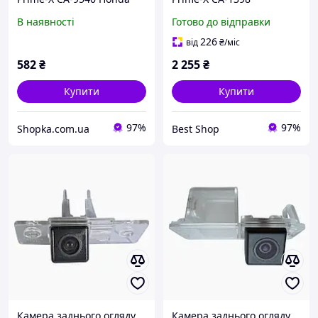
Hyundai/Kia/SsangYong/G
В наявності
Готово до відправки
eely
226
від
₴
/міс
582
₴
2 255
₴
Купити
Купити
97%
97%
Shopka.com.ua
Best Shop
Камера заднього огляду
Камера заднього огляду