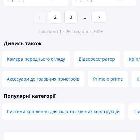
1
2
3
...
Показано 1 - 29 товарів з 700+
Дивись також
Камера переднього огляду
Відеореєстратор
Кріп
Аксесуари до головних пристроїв
Prime-x prime
К
Популярні категорії
Системи кріплення для скла та скляних конструкцій
Пі