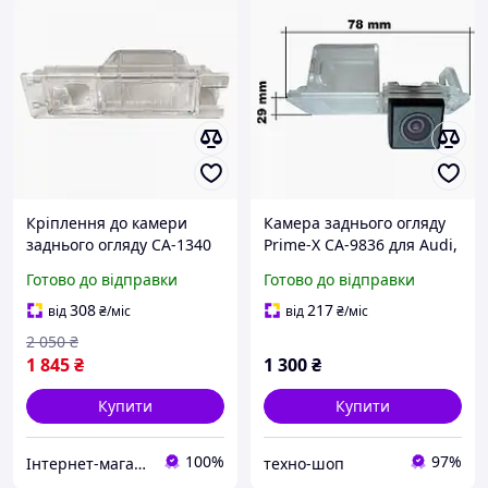
Кріплення до камери
Камера заднього огляду
заднього огляду CA-1340
Prime-X CA-9836 для Audi,
(Fiat, Alfa Romeo)
VW, Porsche
Готово до відправки
Готово до відправки
308
217
від
₴
/міс
від
₴
/міс
2 050
₴
1 845
₴
1 300
₴
Купити
Купити
100%
97%
Інтернет-магазин "Кар Аксес"
техно-шоп