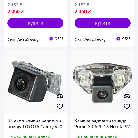
2 153
₴
2 153
₴
2 050
₴
2 050
₴
Купити
Купити
95%
95%
Світ АвтоЗвуку
Світ АвтоЗвуку
Штатна камера заднього
Камера заднього огляду
огляду TOYOTA Camry V40
Prime-X CA-9518 Honda SV
(2006-2011). Prime-X CA-
Готово до відправки
Готово до відправки