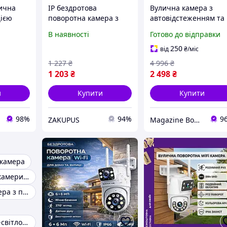
ична
IP бездротова
Вулична камера з
цією
поворотна камера з
автовідстеженням та
інфрачервоним
інфрачервоним
В наявності
Готово до відправки
 та LED-
підсвічуванням WI-FI T
підсвічуванням для
TEC ST-
9818 RW
нічного режиму та
250
від
₴
/міс
охорони приватного
1 227
₴
4 996
₴
будинку з мобільним
1 203
₴
2 498
₴
и
Купити
Купити
98%
94%
9
ZAKUPUS
Magazine Bonya
 камера
Інфрачервоні камери відеоспостереження
Аналогова камера з підсвіткою
Камера з 40 ІЧ-світлодіодами 940 нм