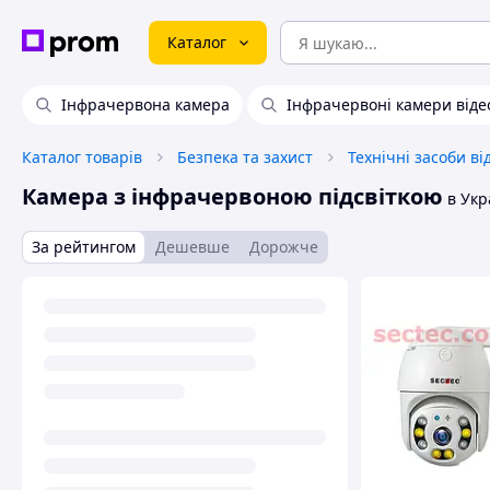
Каталог
Інфрачервона камера
Інфрачервоні камери від
Каталог товарів
Безпека та захист
Камера з інфрачервоною підсвіткою
в Укр
За рейтингом
Дешевше
Дорожче