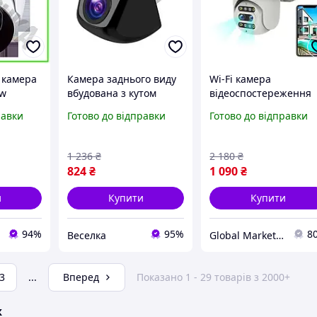
 камера
Камера заднього виду
Wi-Fi камера
ew
вбудована з кутом
відеоспостереження
огляду 170° та
PTZ Outdoor Camera C
равки
Готово до відправки
Готово до відправки
м
інфрачервоною
26 HD 1080P 2MP з
 для
підсвіткою IP68 для
інфрачервоною
женн
безпечного
підсвіткою й
1 236
₴
2 180
₴
паркування. SPICY
мікрофоном
824
₴
1 090
₴
и
Купити
Купити
94%
95%
8
Веселка
Global Market UA
3
...
Вперед
Показано 1 - 29 товарів з 2000+
ж