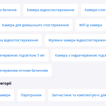
о бачення
Камера відеоспостереження
Камери спо
Камера для домашнього спостереження
Wifi ip камера
ра відеоспостереження
Муляжні камери відеоспостереже
ачервоною підсвіткою 5 мп
Камера з інфрачервоною підсв
рачервоним нічним баченням
егорії
камери
Парктроніки
Запчастини та комплектуючі для