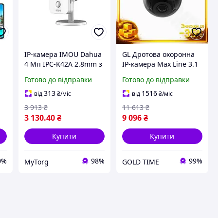
IP-камера IMOU Dahua
GL Дротова охоронна
4 Мп IPC-K42A 2.8mm з
IP-камера Max Line 3.1
F-
інфрачервоним
Ajax 8 Mp купольна з
Готово до відправки
Готово до відправки
підсвічуванням до 10м
інфрачервоним
Білий
підсвічуванням для
313
1516
від
₴
/міс
від
₴
/міс
відео LO31\PR
3 913
₴
11 613
₴
3 130
.40
₴
9 096
₴
Купити
Купити
0%
98%
99%
MyTorg
GOLD TIME