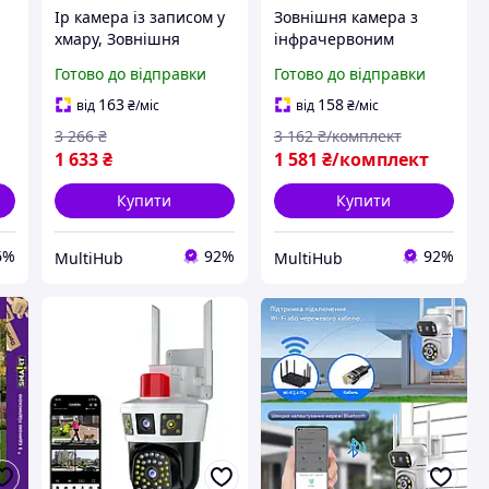
Ip камера із записом у
Зовнішня камера з
хмару, Зовнішня
інфрачервоним
камера з
підсвічуванням |
Готово до відправки
Готово до відправки
інфрачервоним
Розумна камера
підсвічуванням,
виявлення руху для
163
158
від
₴
/міс
від
₴
/міс
Камера із записом на
домашньої безпеки PZX
3 266
₴
3 162
₴/комплект
sd-карту, WFW
1 633
₴
1 581
₴/комплект
Купити
Купити
6%
92%
92%
MultiHub
MultiHub