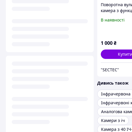
Поворотна вул
камера з функ
стеження,
В наявності
інфрачервоною
підсвіткою SEC
393-2M
1 000
₴
Купит
"SECTEC"
Дивись також
Інфрачервона
Камери з іч