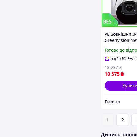
VE Зовнішня IP
GreenVision N
Version 5МП з
Готово до відп
інфрачервони
підсвічуванням
1762
від
₴
/міс
відеоспостере
13 737
₴
N6W_VER
10 575
₴
Купит
Гілочка
1
2
Дивись тако