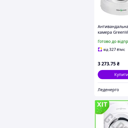
Антивандальна
камера GreenVi
5MP Lite для
Готово до відп
відеоспостере
інфрачервоно
327
від
₴
/міс
підсвіткою
3 273
.75
₴
Купит
Леденерго