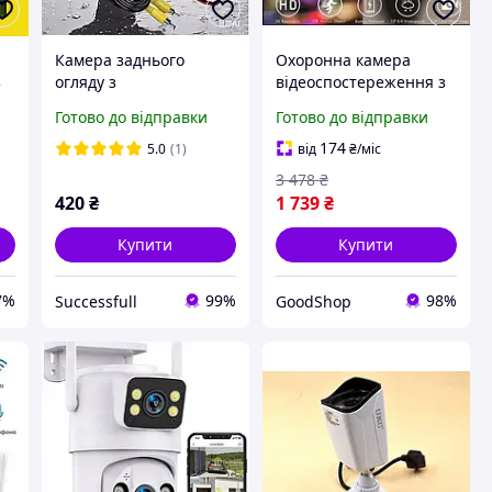
Камера заднього
Охоронна камера
з
огляду з
відеоспостереження з
інфрачервоною
динаміками,
Готово до відправки
Готово до відправки
підсвіткою 12
інфрачервоною
світлодіодів
підсвіткою, датчиком
174
5.0
(1)
від
₴
/міс
а
руху та кольоровим
3 478
₴
нічним баченням
420
₴
1 739
₴
Купити
Купити
7%
99%
98%
Successfull
GoodShop