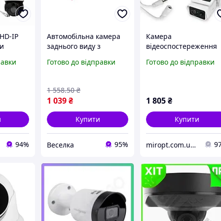
HD-IP
Автомобільна камера
Камера
ни
заднього виду з
відеоспостереження
дусів з
інфрачервоною
акумуляторна IP Solar
равки
Готово до відправки
Готово до відправки
ю
підсвіткою для
WIFI Camera з
I
безпечної парковки та
інфрачервоною
маневрування BROWN
підсвіткою і сонячно
1 558
.50
₴
панеллю
1 039
₴
1 805
₴
и
Купити
Купити
94%
95%
9
Веселка
miropt.com.ua інтернет магазин. Доставка по Україні 1-2 дні