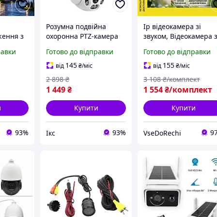
Розумна подвійна
Ip відеокамера зі
ження з
охоронна PTZ-камера
звуком, Відеокамера 
ю
для квартири з
нічним
равки
Готово до відправки
Готово до відправки
крофоном
інфрачервоною
підсвічуванням,
p камера
підсвіткою і функцією
Зовнішня
145
155
від
₴
/міс
від
₴
/міс
аванням
записування відео та
інфрачервона камер
2 898
₴
3 108
₴/комплект
ору
звуку на карту пам'ят
нічного бачення, CKL
1 449
₴
1 554
₴/комплект
и
Купити
Купити
93%
93%
9
Ікс
VseDoRechi