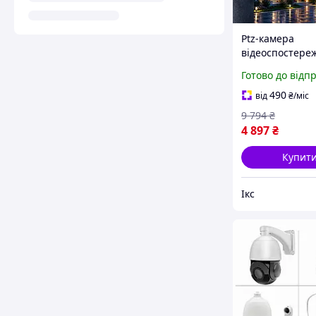
Рtz-камера
відеоспостере
інфрачервоно
Готово до відп
підсвіткою, мі
і динаміком, i
490
від
₴
/міс
sony з розпізн
9 794
₴
людини для дв
4 897
₴
Купит
Ікс