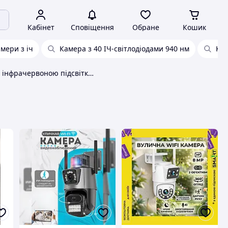
Кабінет
Сповіщення
Обране
Кошик
мери з іч
Камера з 40 ІЧ-світлодіодами 940 нм
Кам
Камера з інфрачервоною підсвіткою