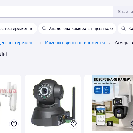
Знайти
еоспостереження
Аналогова камера з підсвіткою
Ка
Технічні засоби відеоспостереження
Камери відеоспостереження
аїні