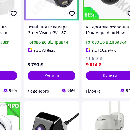
 IP-
Зовнішня IP камера
VE Дротова охоронна
sion
GreenVision GV-187
IP-камера Ajax New
4МП для
Version 8 Mp з
равки
Готово до відправки
Готово до відправки
ження з
відеоспостереження з
інфрачервоним
ю
двостороннім аудіо та
підсвічуванням для
379
1502
від
₴
/міс
від
₴
/міс
інфрачервоною
відеоспостереже
11 613
₴
підсвіткою
N6W_VER
3 790
₴
9 014
₴
и
Купити
Купити
96%
96%
9
Леденерго
Гілочка