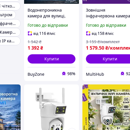
Камера високої чіткості
Водонепроникна
Зовнішня
льтром
камера для вулиці,
інфрачервона камер
камера з
нічного бачення
Відеокамера інфрачервона
Готово до відправки
Готово до відправки
інфрачервоною
Відеокамера з нічни
Інфрачервона Камера портативна
підсвіткою, камера
підсвічуванням | PZX
116
158
від
₴
/міс
від
₴
/міс
спостереження з двома
Інфрачервоних IP камери
1 542
₴
3 159
₴/комплект
об'єктивами, камера
1 392
₴
1 579
.50
₴/компле
Pro
Купити
Купити
98%
9
BuyZone
MultiHub