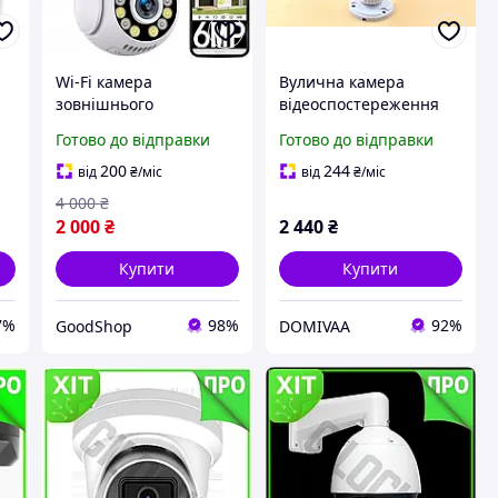
Wi-Fi камера
Вулична камера
зовнішнього
відеоспостереження
відеоспостереження
134sip ip камера з
Готово до відправки
Готово до відправки
A28 6MP з
інфрачервоною
інфрачервоною
підсвіткою для дому та
200
244
від
₴
/міс
від
₴
/міс
ю
підсвіткою, датчиком
вулиці
4 000
₴
руху з мобільним
2 000
₴
2 440
₴
застосунком, для двору
Купити
Купити
7%
98%
92%
GoodShop
DOMIVAА