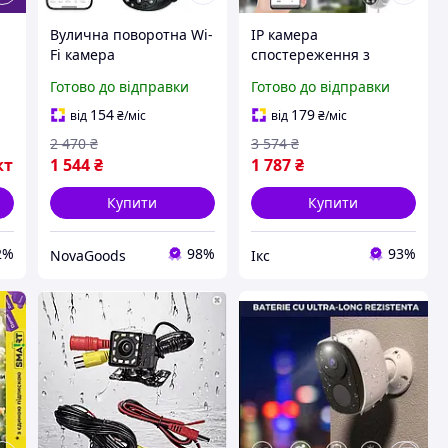
Вулична поворотна Wi-
IP камера
а
Fi камера
спостереження з
відеоспостереження 9
інфрачервоною
Готово до відправки
Готово до відправки
м
МП з інфрачервоною
підсвіткою і
підсвіткою QN-31
віддаленим доступом,
154
179
від
₴
/міс
від
₴
/міс
зовнішній формат
2 470
₴
3 574
₴
контролю
кт
1 544
₴
1 787
₴
Купити
Купити
2%
98%
93%
NovaGoods
Ікс