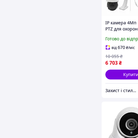
IP камера 4Мп 
PTZ для охоро
об'єктів 360 гра
Готово до відп
інфрачервоно
підсвіткою та A
670
від
₴
/міс
аналізом
10 055
₴
6 703
₴
Купит
Захист і стиль — в одному магазині