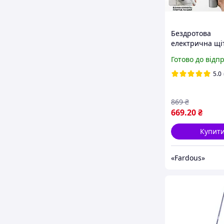
Бездротова
електрична щі
прибирання з
Готово до відп
телескопічною
3 швидкості, зм
5.0
насадки
869
₴
669
.20
₴
Купит
«Fardous»