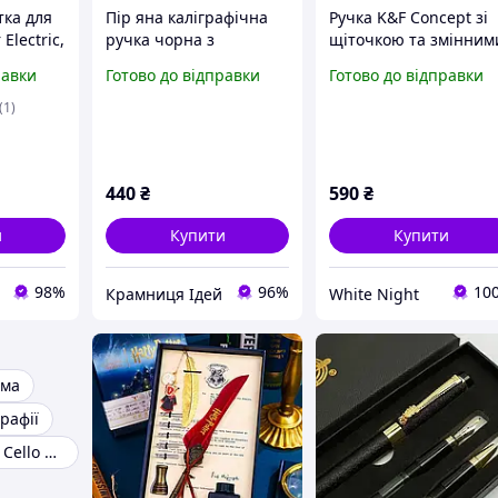
тка для
Пір яна каліграфічна
Ручка K&F Concept зі
Electric,
ручка чорна з
щіточкою та змінним
візерунком крокодила
насадками для
равки
Готово до відправки
Готово до відправки
ка, що
0.5 мм у коробці,
чищення матриці та
швидка
металевий корпус, + 2
оптики ( SKU.1898)
(1)
плеєм)
змінні насадки 0.38/1.0
мм
440
₴
590
₴
и
Купити
Купити
98%
96%
10
Крамниця Ідей
White Night
ьма
рафії
Ручка кулькова Cello MAXRITER