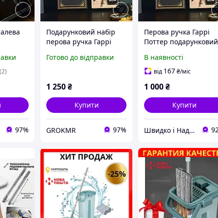
талева
Подарунковий набір
Перова ручка Гаррі
перова ручка Гаррі
Поттер подарункови
дками у
Поттер латунна чорна
набір з чорнилом та
равки
Готово до відправки
В наявності
оробці,
з чорнилом та
закладкою 3 змінні
айн
закладкою 3 змінні
насадки латунь
167
(2)
від
₴
/міс
насадки для каліграфії
нержавіюча сталь
1 250
₴
1 000
₴
чорна для каліграфії
и
Купити
Купити
97%
97%
9
GROKMR
Швидко і Надійно