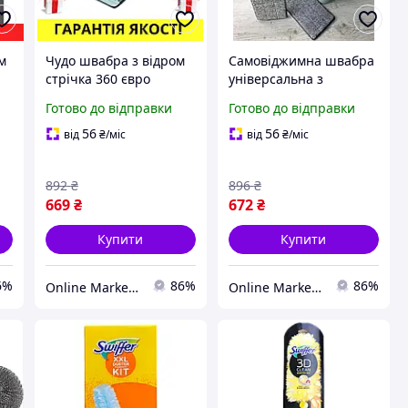
м
Чудо швабра з відром
Самовіджимна швабра
стрічка 360 євро
універсальна з
зручна телескопічна
мікрофібри з
Готово до відправки
Готово до відправки
 з
для миття підлоги
автовіджимом швабри
швабри зі змінними
зі змінними запасними
56
56
від
₴
/міс
від
₴
/міс
насадками EMDL
насадками ALKJ
892
₴
896
₴
669
₴
672
₴
Купити
Купити
6%
86%
86%
Online Market 24/7
Online Market 24/7