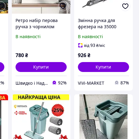
Ретро набір перова
Змінна ручка для
й
ручка з чорнилом
фрезера на 35000
зелена металева 5
оборотів з типом
В наявності
В наявності
змінних насадок та
кріплення насадок
кейс для каліграфії і
Twist-Lock
93
від
₴
/міс
письма в
780
₴
926
₴
мінімалістичному
дизайні
Купити
Купити
2%
92%
87%
Швидко і Надійно
ViVi-MARKET