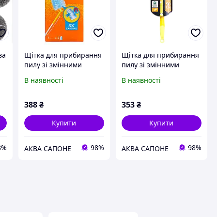
ва
Щітка для прибирання
Щітка для прибирання
пилу зі змінними
пилу зі змінними
насадками (ручка + 2
насадками (ручка +
В наявності
В наявності
змінні насадки)
змінна насадка 1 шт.)
SWIFFER duster xxl kit+2
SWIFFER 3d duster kit
piumini scatola
xxl
388
₴
353
₴
Купити
Купити
8%
98%
98%
АКВА САПОНЕ
АКВА САПОНЕ