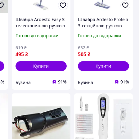
Швабра Ardesto Easy З
Швабра Ardesto Profe з
телескопічною ручкою
3-секційною ручкою
70/120 см та змінною
130 см та 2 змінними
Готово до відправки
Готово до відправки
,
насадкою 40 см Синя
насадками 40 см Синя
(ARHE1121SB) t
(ARHE1132SB)
619
₴
632
₴
495
₴
505
₴
Купити
Купити
5%
91%
91%
Бузина
Бузина