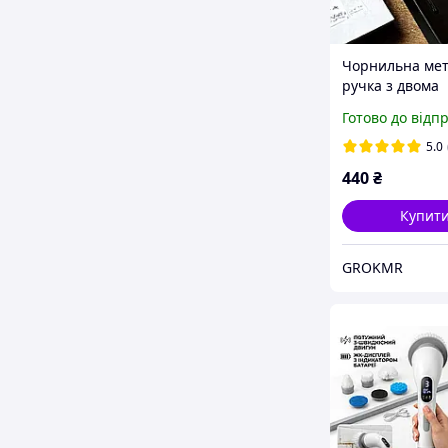
Чорнильна ме
ручка з двома
змінними наса
Готово до відп
подарунковій к
класичний диз
5.0
440
₴
Купит
GROKMR