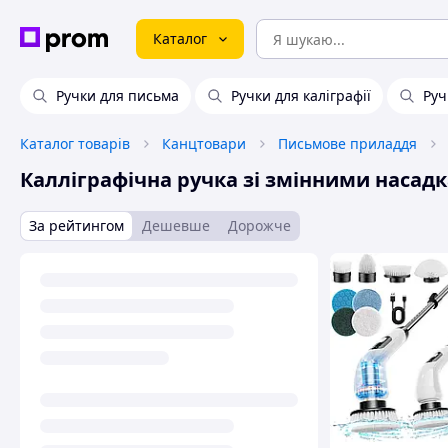
Каталог
Ручки для письма
Ручки для каліграфії
Руч
Каталог товарів
Канцтовари
Письмове приладдя
Калліграфічна ручка зі змінними насад
За рейтингом
Дешевше
Дорожче