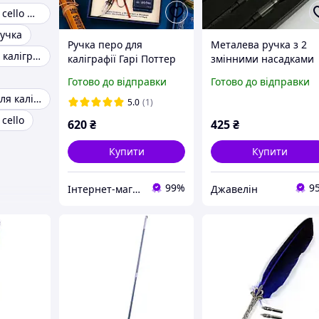
Ручка кулькова cello maxriter xs
ручка
Ручка перо для
Металева ручка з 2
Ручка перо для каліграфії
каліграфії Гарі Поттер
змінними насадками
vintage подарунковий
0.38/0.5/1.0 мм у
Готово до відправки
Готово до відправки
набір. Грифіндор. З
подарунковій коробці
Ручка перова для каліграфії
змінними насадками
стильна ручка для
5.0
(1)
письма, ескізів та
cello
620
₴
425
₴
каліграфії
Купити
Купити
99%
9
Інтернет-магазин "Портал+"
Джавелін