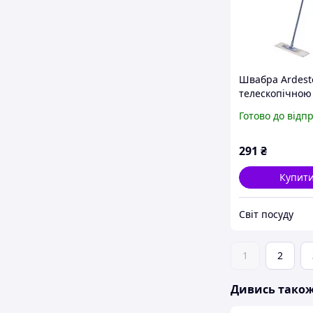
Швабра Ardesto
телескопічною
75/130 см та з
Готово до відп
насадкою 41 с
(ARHE1111SB)
291
₴
Купит
Світ посуду
1
2
Дивись тако