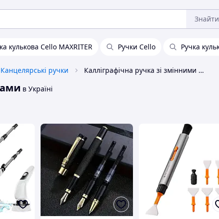
Знайти
ка кулькова Cello MAXRITER
Ручки Cello
Ручка кульк
Канцелярські ручки
Калліграфічна ручка зі змінними насадками
ками
в Україні