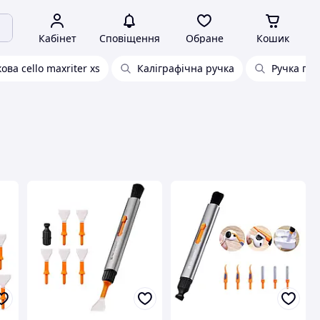
Кабінет
Сповіщення
Обране
Кошик
ова cello maxriter xs
Каліграфічна ручка
Ручка пер