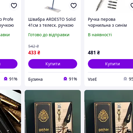
 Profe
Швабра ARDESTO Solid
Ручка перова
 ручкою
41см з телеск. ручкою
чорнильна з синім
мінною
75/130см та змінною
пером (6 змінних
равки
Готово до відправки
В наявності
й
насадкою, синій
насадок)
542
₴
433
₴
481
₴
и
Купити
Купити
91%
91%
9
Бузина
VseE