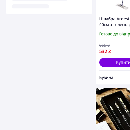
Швабра Ardesto
40см з телеск.
75/130см та з
Готово до відп
насадкою, сині
665
₴
532
₴
Купит
Бузина