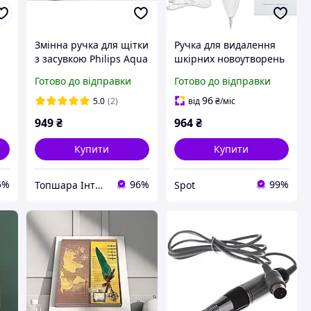
Змінна ручка для щітки
Ручка для видалення
з засувкою Philips Aqua
шкірних новоутворень
Plus, Aqua, SpeedPro
CHRERNA з 9
Готово до відправки
Готово до відправки
Max Aqua (FC6812
режимами РК-
FC6904, XC7041 XC8349)
дисплеєм та змінними
96
5.0
(2)
від
₴
/міс
насадками біла
949
₴
964
₴
акумуляторна
Купити
Купити
5%
96%
99%
Топшара Інтернет-магазин
Spot