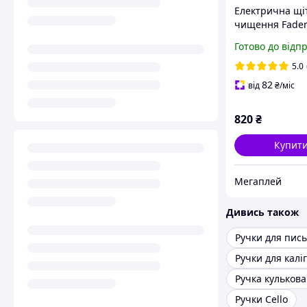
Електрична щі
чищення Fader 
е з 8 змінними
Готово до відп
насадками, руч
регулюється, 
5.0
зарядка (з дис
82
від
₴
/міс
820
₴
Купит
Мегаплей
Дивись також
Ручки для пис
Ручки для каліг
Ручки Cello