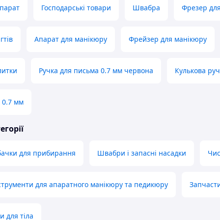
парат
Господарські товари
Швабра
Фрезер дл
гтів
Апарат для манікюру
Фрейзер для манікюру
литки
Ручка для письма 0.7 мм червона
Кулькова руч
 0.7 мм
егорії
бачки для прибирання
Швабри і запасні насадки
Чис
струменти для апаратного манікюру та педикюру
Запчасти
и для тіла