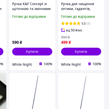
Ручка K&F Concept зі
Ручка для чищення
и
щіточкою та змінними
оптики, гаджетів,
насадками для
навушників K&F
Готово до відправки
Готово до відправки
чищення APS-C 16mm
Concept 7в1 зі
матриці та оптики (
змінними насадками
5.0
(1)
SKU.1899)
(SKU.2062)
50
від
₴
/міс
559
₴
590
₴
499
₴
Купити
Купити
0%
100%
100%
White Night
White Night