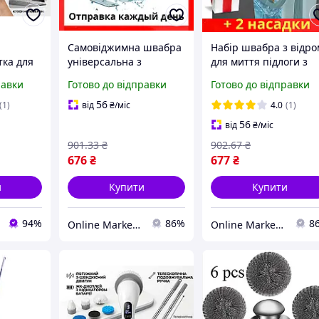
Самовіджимна швабра
Набір швабра з відро
тка для
універсальна з
для миття підлоги з
мікрофібри з
мікрофібри з
равки
Готово до відправки
Готово до відправки
 ручкою,
автовіджимом швабри
віджиманням швабри
інні
зі змінними запасними
автовіджимом зі
56
(1)
від
₴
/міс
4.0
(1)
насадками EMDL
змінними насадками
56
від
₴
/міс
Easym ALKJ-5
901
.33
₴
902
.67
₴
676
₴
677
₴
и
Купити
Купити
94%
86%
8
Online Market 24/7
Online Market 24/7