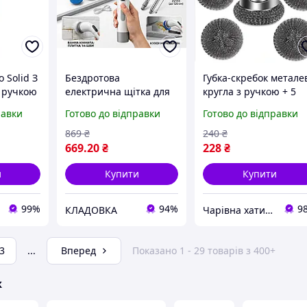
 Solid З
Бездротова
Губка-скребок метале
 ручкою
електрична щітка для
кругла з ручкою + 5
мінною
прибирання з
змінних насадок
равки
Готово до відправки
Готово до відправки
м Синя
телескопічною ручкою,
3 швидкості, змінні
869
₴
240
₴
насадки, Кладовка
669
.20
₴
228
₴
и
Купити
Купити
99%
94%
9
КЛАДОВКА
Чарівна хатинка
3
...
Вперед
Показано 1 - 29 товарів з 400+
ж