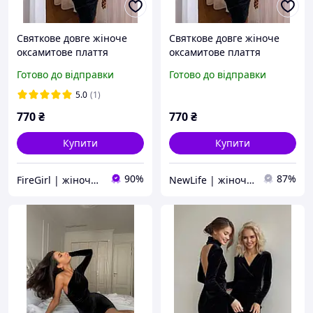
Святкове довге жіноче
Святкове довге жіноче
оксамитове плаття
оксамитове плаття
приталене (чорне,
приталене (чорне,
Готово до відправки
Готово до відправки
смарагдове) з довгим
смарагдове) з довгим
рукавом
рукавом
5.0
(1)
770
₴
770
₴
Купити
Купити
90%
87%
FireGirl | жіночий одяг
NewLife | жіночий одяг