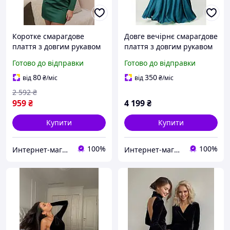
Коротке смарагдове
Довге вечірнє смарагдове
плаття з довгим рукавом
плаття з довгим рукавом
(XXS, XS, S, M)
(S, M, L, XL, XXL)
Готово до відправки
Готово до відправки
80
350
від
₴
/міс
від
₴
/міс
2 592
₴
959
₴
4 199
₴
Купити
Купити
100%
100%
Интернет-магазин "OnLady"
Интернет-магазин "OnLady"