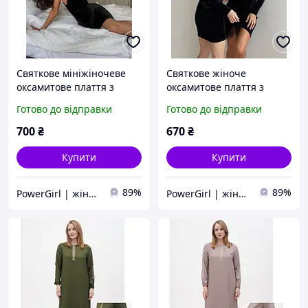
Святкове мініжіночеве
Святкове жіноче
оксамитове плаття з
оксамитове плаття з
одним рукавом (чорне,
відкритою спиною
Готово до відправки
Готово до відправки
синє, смарагдове)
(чорне, синє, бордове,
смарагдове)
700
₴
670
₴
Купити
Купити
89%
89%
PowerGirl | жіночий одяг
PowerGirl | жіночий одяг