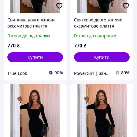
Святкове довге жіноче
Святкове довге жіноче
оксамитове плаття
оксамитове плаття
приталене (чорне,
приталене (чорне,
Готово до відправки
Готово до відправки
смарагдове) з довгим
смарагдове) з довгим
рукавом
рукавом
770
₴
770
₴
Купити
Купити
90%
89%
True Look
PowerGirl | жіночий одяг