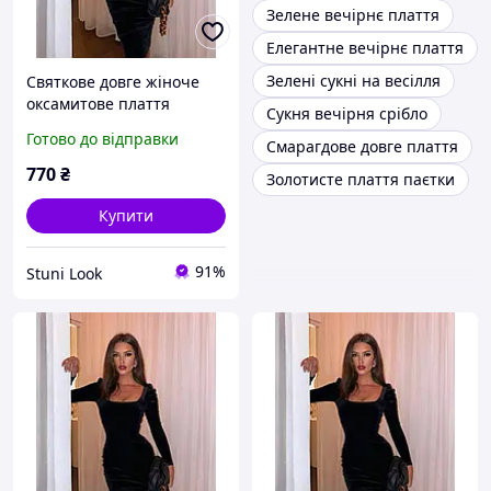
Зелене вечірнє плаття
Елегантне вечірнє плаття
Зелені сукні на весілля
Святкове довге жіноче
оксамитове плаття
Сукня вечірня срібло
приталене (чорне,
Готово до відправки
Смарагдове довге плаття
смарагдове) з довгим
рукавом
770
₴
Золотисте плаття паєтки
Купити
91%
Stuni Look