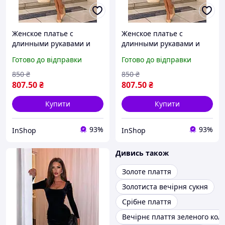
Женское платье с
Женское платье с
длинными рукавами и
длинными рукавами и
вышивкой в этно-стиле
вышивкой в этно-стиле
Готово до відправки
Готово до відправки
INNOE 270565-2, р. 42/44
INNOE 270565-2, р. 46/48
Изумрудный
Изумрудный
850
₴
850
₴
807
.50
₴
807
.50
₴
Купити
Купити
93%
93%
InShop
InShop
Дивись також
Золоте плаття
Золотиста вечірня сукня
Срібне плаття
Вечірнє плаття зеленого кол