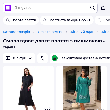
Золоте плаття
Золотиста вечірня сукня
Срі
Каталог товарів
Одяг та взуття
Жіночий одяг
Жіноч
Смарагдове довге плаття з вишивкою
в
Україні
Фільтри
Безкоштовна доставка Rozetk