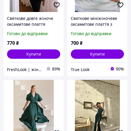
Святкове довге жіноче
Святкове мініжіночеве
оксамитове плаття
оксамитове плаття з
приталене (чорне,
одним рукавом (чорне,
Готово до відправки
Готово до відправки
смарагдове) з довгим
синє, смарагдове)
рукавом
770
₴
700
₴
Купити
Купити
89%
90%
FreshLook | жіночий одяг
True Look