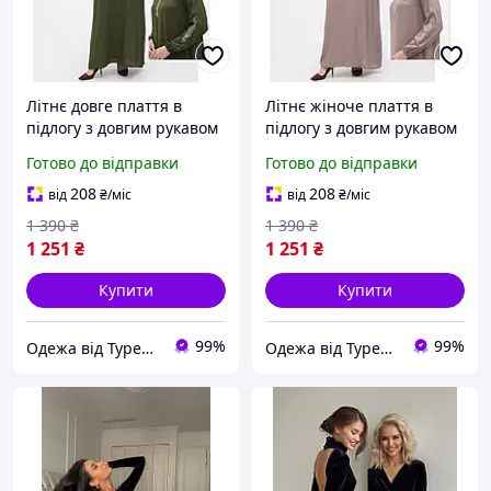
Літнє довге плаття в
Літнє жіноче плаття в
підлогу з довгим рукавом
підлогу з довгим рукавом
і вишивкою, штапель,
і вишивкою, штапель,
Готово до відправки
Готово до відправки
Туреччина
Туреччина
208
208
від
₴
/міс
від
₴
/міс
1 390
₴
1 390
₴
1 251
₴
1 251
₴
Купити
Купити
99%
99%
Одежа від Турецьких виробників. Магазин Radda
Одежа від Турецьких виробників. Магазин Radda