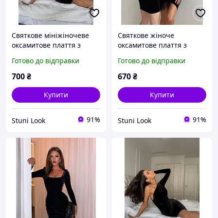
Святкове мініжіночеве
Святкове жіноче
оксамитове плаття з
оксамитове плаття з
одним рукавом (чорне,
відкритою спиною
Готово до відправки
Готово до відправки
синє, смарагдове)
(чорне, синє, бордове,
смарагдове)
700
₴
670
₴
Купити
Купити
91%
91%
Stuni Look
Stuni Look