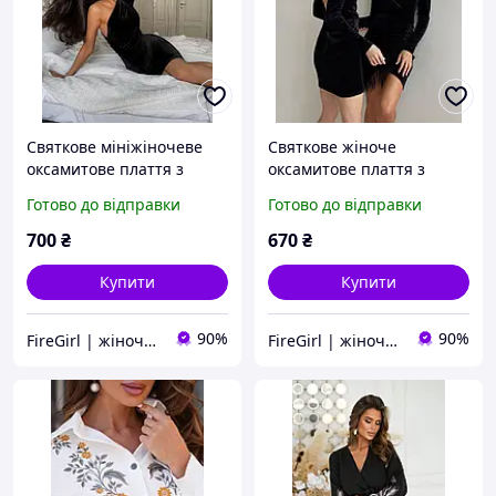
Святкове мініжіночеве
Святкове жіноче
оксамитове плаття з
оксамитове плаття з
одним рукавом (чорне,
відкритою спиною
Готово до відправки
Готово до відправки
синє, смарагдове)
(чорне, синє, бордове,
смарагдове)
700
₴
670
₴
Купити
Купити
90%
90%
FireGirl | жіночий одяг
FireGirl | жіночий одяг