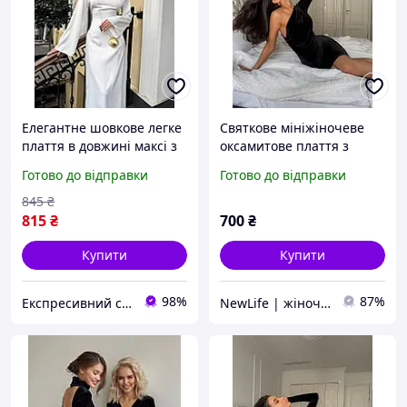
Елегантне шовкове легке
Святкове мініжіночеве
плаття в довжині максі з
оксамитове плаття з
зав'язками на спині
одним рукавом (чорне,
Готово до відправки
Готово до відправки
чорний смарагдовий
синє, смарагдове)
молочний червоний 42-
845
₴
46 46-48
815
₴
700
₴
Купити
Купити
98%
87%
Експресивний стиль
NewLife | жіночий одяг