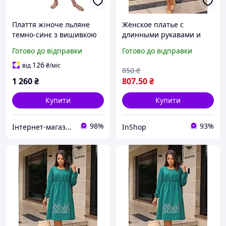
Плаття жіноче льляне
Женское платье с
темно-синє з вишивкою
длинными рукавами и
довге
вышивкой в этно-стиле
Готово до відправки
Готово до відправки
INNOE 270565-2, р. 50/52
Изумрудный
126
від
₴
/міс
850
₴
1 260
₴
807
.50
₴
Купити
Купити
98%
93%
Інтернет-магазин "Bolimi"
InShop