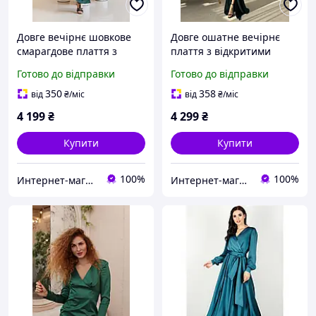
Довге вечірнє шовкове
Довге ошатне вечірнє
смарагдове плаття з
плаття з відкритими
коротким рукавом (S, M, L,
плечима та розрізом (S,
Готово до відправки
Готово до відправки
XL, XXL, XXXL) S, 44,
M, L) L, 48, Смарагдовий
Смарагдовий
M, 46, Смарагдовий L, 48,
350
358
від
₴
/міс
від
₴
/міс
Смарагдовий
4 199
₴
4 299
₴
Купити
Купити
100%
100%
Интернет-магазин "OnLady"
Интернет-магазин "OnLady"