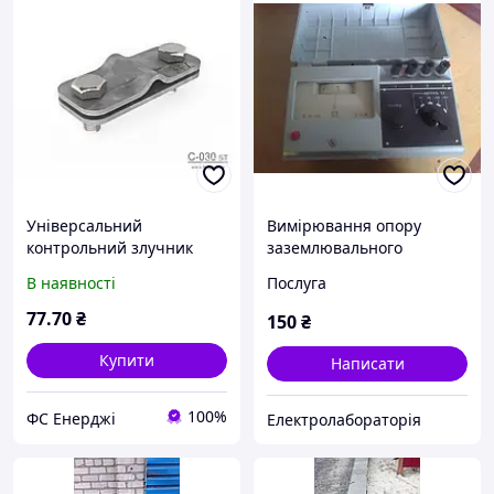
Універсальний
Вимірювання опору
контрольний злучник
заземлювального
(затискач) оцинкований
пристрою
В наявності
Послуга
С-030 ST
77
.70
₴
150
₴
Купити
Написати
100%
ФС Енерджі
Електролабораторія