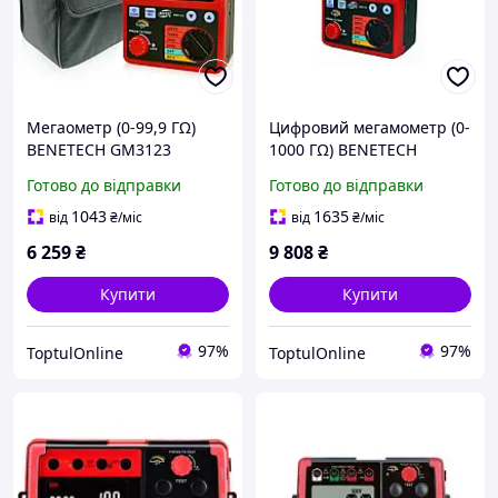
Мегаометр (0-99,9 ГΩ)
Цифровий мегамометр (0-
BENETECH GM3123
1000 ГΩ) BENETECH
GM3125
Готово до відправки
Готово до відправки
1043
1635
від
₴
/міс
від
₴
/міс
6 259
₴
9 808
₴
Купити
Купити
97%
97%
ToptulOnline
ToptulOnline