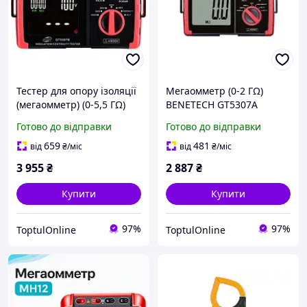
Тестер для опору ізоляції
Мегаомметр (0-2 ГΩ)
(мегаомметр) (0-5,5 ГΩ)
BENETECH GT5307A
BENETECH GT5307B
Готово до відправки
Готово до відправки
659
481
від
₴
/міс
від
₴
/міс
3 955
₴
2 887
₴
Купити
Купити
97%
97%
ToptulOnline
ToptulOnline