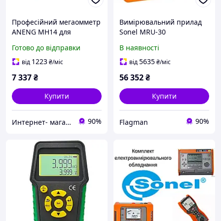
Професійний мегаомметр
Вимірювальний прилад
ANENG MH14 для
Sonel MRU-30
вимірювання опору
(WMPLMRU30) для
Готово до відправки
В наявності
заземлення, тестер
вимірювання опору
надійності
заземлення та
1223
5635
від
₴
/міс
від
₴
/міс
електроживлення
резистивності ґрунту
7 337
₴
56 352
₴
Купити
Купити
90%
90%
Интернет- магазин "AKB-OK"
Flagman