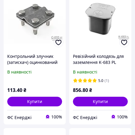
Контрольний злучник
Ревізійний колодязь для
(затискач) оцинкований
заземлення K-683 PL
С-032 ST
пластиковий
В наявності
В наявності
5.0
(1)
113
.40
₴
856
.80
₴
Купити
Купити
100%
100%
ФС Енерджі
ФС Енерджі