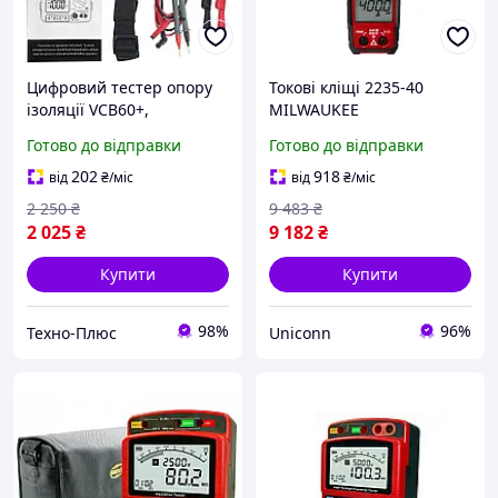
Цифровий тестер опору
Токові кліщі 2235-40
ізоляції VCB60+,
MILWAUKEE
мегамометр 1000 В 0,1-
Готово до відправки
Готово до відправки
2000 МОм
202
918
від
₴
/міс
від
₴
/міс
2 250
₴
9 483
₴
2 025
₴
9 182
₴
Купити
Купити
98%
96%
Техно-Плюс
Uniconn