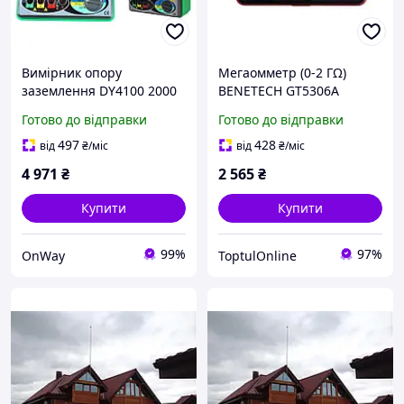
Вимірник опору
Мегаомметр (0-2 ГΩ)
заземлення DY4100 2000
BENETECH GT5306A
Ом цифровий тестер з
Готово до відправки
Готово до відправки
дисплеєм 0-30 В чорний-
жовтий
497
428
від
₴
/міс
від
₴
/міс
4 971
₴
2 565
₴
Купити
Купити
99%
97%
OnWay
ToptulOnline