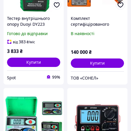
Тестер внутрішнього
Комплект
опору Duoyi DY223
сертифіцірованого
цифровий аналізатор для
переносного
Готово до відправки
В наявності
діагностики
електровимірювального
автомобільного
обладнання.
383
від
₴
/міс
акумулятора
3 833
₴
140 000
₴
Купити
Купити
99%
Spot
ТОВ «СОНЕЛ»