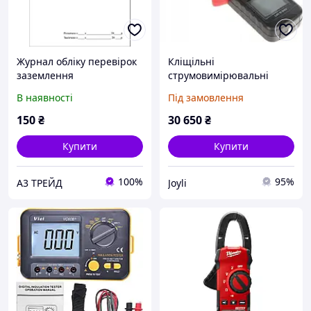
Журнал обліку перевірок
Кліщільні
заземлення
струмовимірювальні
електрообладнання
кліщі Uni-T для
В наявності
Під замовлення
48арк, офсет
вимірювання опору
заземлення й струму
150
₴
30 650
₴
витоку Ut-275
Купити
Купити
100%
95%
А3 ТРЕЙД
Joyli