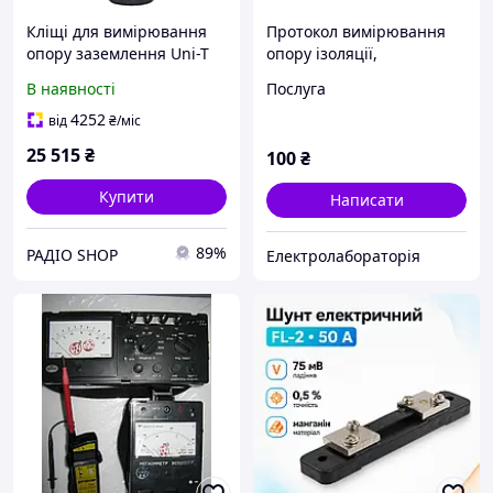
Кліщі для вимірювання
Протокол вимірювання
опору заземлення Uni-T
опору ізоляції,
UT275
заземлення, петлі фаза-
В наявності
Послуга
нуль.
4252
від
₴
/міс
25 515
₴
100
₴
Купити
Написати
89%
РАДІО SHOP
Електролабораторія