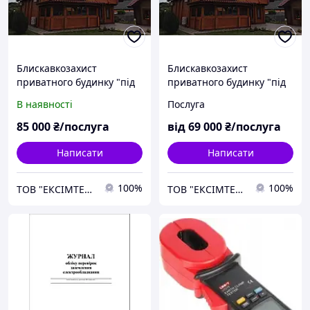
Блискавкозахист
Блискавкозахист
приватного будинку "під
приватного будинку "під
ключ" активка у міді
ключ" активка в ОС
В наявності
Послуга
85 000
₴/послуга
від
69 000
₴/послуга
Написати
Написати
100%
100%
ТОВ "ЕКСІМТЕК ПЛЮС"
ТОВ "ЕКСІМТЕК ПЛЮС"