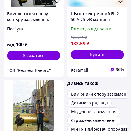
Вимірювання опору
Шунт електричний FL-2
контуру заземлення.
50 А 75 мВ манганін
(Опір розтікання на
точність 0,5 від -40 до +60
Послуга
Готово до відправки
основних заземлювачах)
С для вимірювання
постійного струму
165
.74
₴
лічильників Агод і
132
.59
₴
від
100
₴
Купити
Зв'язатися
96%
Karamell
ТОВ "Респект Eнерго"
Дивись також
Вимірники опору заземленн
Дозиметр радіації
Модульне заземлення
Стрижень заземлення
М 416 вимірювач опору заз