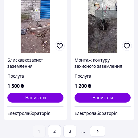
Блискавкозахист і
Монтаж контуру
заземлення
захисного заземлення
Послуга
Послуга
1 500
₴
1 200
₴
Написати
Написати
Електролабораторія
Електролабораторія
1
2
3
...