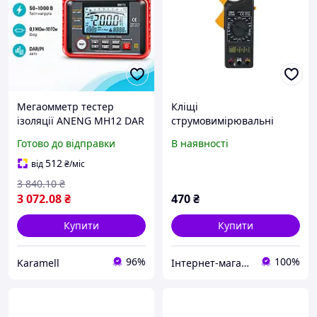
Мегаомметр тестер
Кліщі
ізоляції ANENG MH12 DAR
струмовимірювальні
PI вимірювання опору 0,1
Xtreme DT266 50-266#
Готово до відправки
В наявності
МОм-10 ГОм тестові
напруги 50-1000 В AC DC
512
від
₴
/міс
до 600 В 2000
3 840
.10
₴
3 072
.08
₴
470
₴
Купити
Купити
96%
100%
Karamell
Інтернет-магазин "ELECTRONICS"