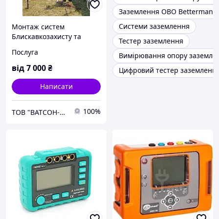
Заземлення OBO Bettermann
Системи заземлення
Монтаж систем
Блискавкозахисту та
Тестер заземлення
Заземлення
Послуга
Вимірювання опору заземле
від
7 000
₴
Цифровий тестер заземленн
Написати
100%
ТОВ "ВАТСОН-ЕНЕРГО"