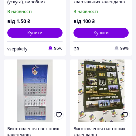
(услуга), виробник
квартальних календарів
візиток, друк візиток ,
В наявності
В наявності
реклама на візитках
від
1
.50
₴
від
100
₴
Купити
Купити
95%
99%
vsepakety
GR
Виготовлення настінних
Виготовлення настінних
календарів
календарів