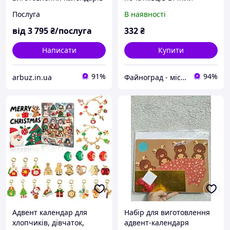
(тільки ОПТ від 20шт.)
календар Umniashka,
Послуга
В наявності
8MM246073
від
3 795
₴/послуга
332
₴
Написати
Купити
91%
94%
arbuz.in.ua
Файноград - місто файних речей
Адвент календар для
Набір для виготовлення
хлопчиків, дівчаток,
адвент-календаря