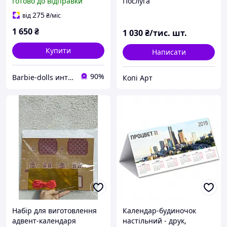
Готово до відправки
Послуга
Jewelry Making Advent
Calendar
275
від
₴
/міс
1 650
₴
1 030
₴/тис. шт.
Купити
Написати
90%
Barbie-dolls интернет-магазин
Копі Арт
Набір для виготовлення
Календар-будиночок
адвент-календаря
настільний - друк,