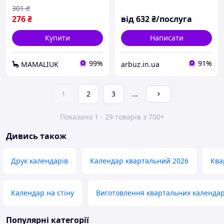
D-001
301
₴
276
₴
від
632
₴/послуга
Купити
Написати
99%
91%
🦕 MAMALIUK
arbuz.in.ua
1
2
3
...
Показано 1 - 29 товарів з 700+
Дивись також
Друк календарів
Календар квартальний 2026
Ква
Календар на стіну
Виготовлення квартальних календар
Популярні категорії