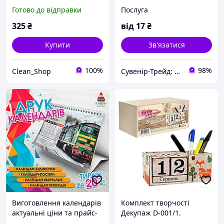
Crelando Будиночок 24
виготовлення
Готово до відправки
Послуга
коробочки для
сюрпризів, DIY різдвяний
325
₴
від
17
₴
декор
Купити
Зв'язатися
100%
98%
Clean_Shop
Сувенір-Трейд: виготовлення та продаж сувенірної і друкованої продукції.
Виготовлення календарів
Комплект творчості
актуальні ціни та прайс-
Декупаж D-001/1.
лист.
Виготовлення Вічного