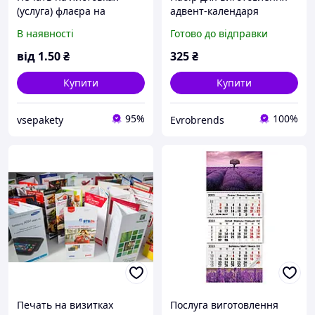
(услуга) флаєра на
адвент-календаря
замовлення , брошурки ,
Crelando Будиночок 24
В наявності
Готово до відправки
сертифікати
коробочки для
сюрпризів, DIY різдвяний
від
1
.50
₴
325
₴
декор
Купити
Купити
95%
100%
vsepakety
Evrobrends
Печать на визитках
Послуга виготовлення