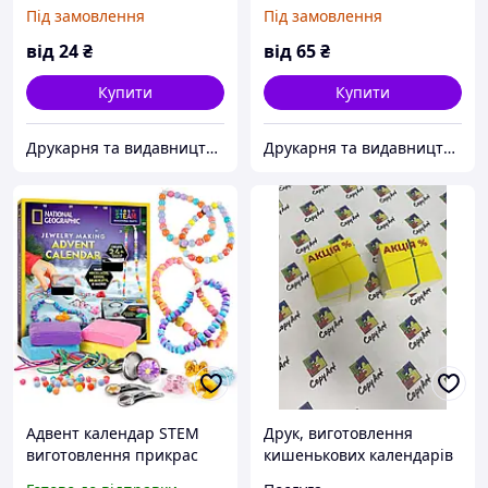
настінні квартальні
каширований
Під замовлення
Під замовлення
календарі
квартальний календар/
календарь квартальний 3
від
24
₴
від
65
₴
пружини
Купити
Купити
Друкарня та видавництво в Черкасах
Друкарня та видавництво в Черкасах
Адвент календар STEM
Друк, виготовлення
виготовлення прикрас
кишенькових календарів
NATIONAL GEOGRAPHIC