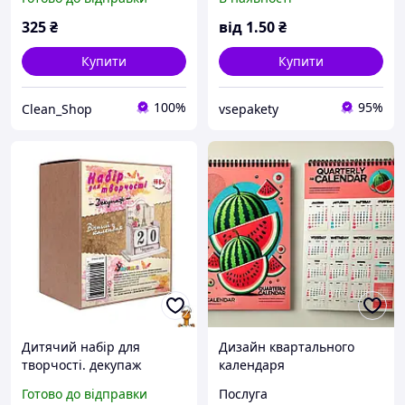
календар із кишеньками
реклама, плакати!
та декором, 24 дні свята
325
₴
від
1
.50
₴
Купити
Купити
100%
95%
Clean_Shop
vsepakety
Дитячий набір для
Дизайн квартального
творчості. декупаж
календаря
вічний календар
Готово до відправки
Послуга
календар кубик Умняшка