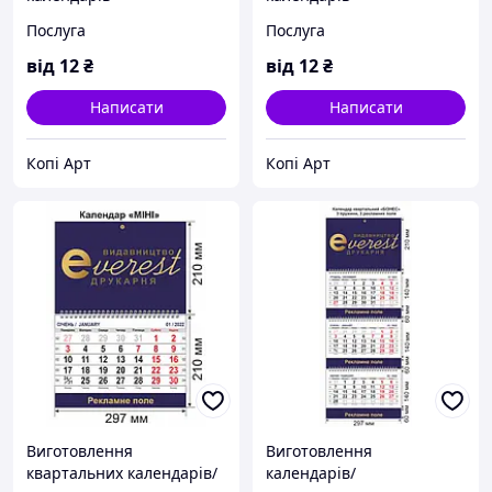
Послуга
Послуга
від
12
₴
від
12
₴
Написати
Написати
Копі Арт
Копі Арт
Виготовлення
Виготовлення
квартальних календарів/
календарів/