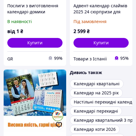
Послиги з виготовлення
Адвент-календар слаймів
календарі-домики
2025 24 сюрпризи для
дітей | Набір
В наявності
Під замовлення
виготовлення слаймів |
Адвент календар дитячий
від
1
₴
2 599
₴
Купити
Купити
99%
95%
GR
Товари з Іспанії
Дивись також
Календарі квартальні
Календар на 2025 рік
Настільні перекидні календа
Календарі перекидні
Календар квартальний 3 пр
Календар коти 2026