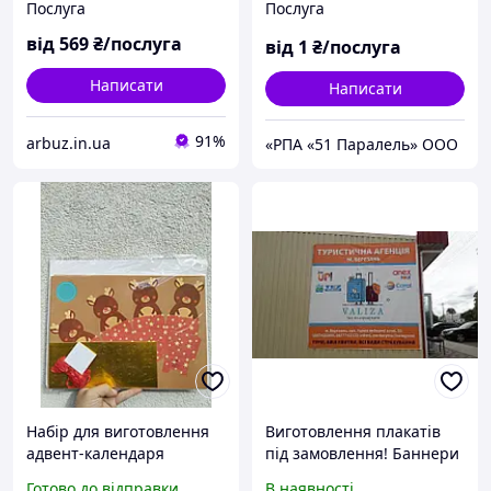
Послуга
Послуга
різних розмірів
від
569
₴/послуга
від
1
₴/послуга
Написати
Написати
91%
arbuz.in.ua
«РПА «51 Паралель» ООО
Набір для виготовлення
Виготовлення плакатів
адвент-календаря
під замовлення! Баннери
Crelando DIY різдвяний
на замовлення, зовнішня
Готово до відправки
В наявності