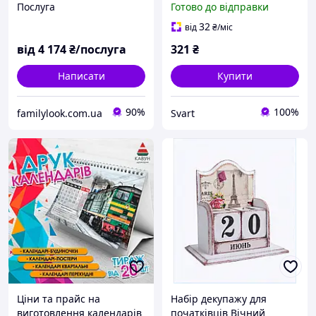
Послуга
Готово до відправки
календаря-підставки
/Svart/ -stunning-
32
від
₴
/міс
products-for-life-
від
4 174
₴/послуга
321
₴
Написати
Купити
90%
100%
familylook.com.ua
Svart
Ціни та прайс на
Набір декупажу для
виготовлення календарів
початківців Вічний