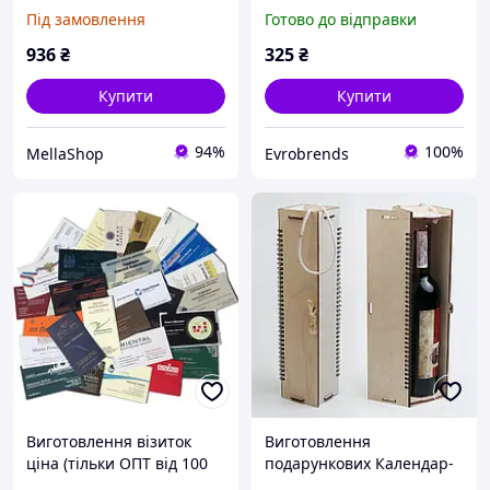
адвент календар,
Crelando DIY різдвяний
Під замовлення
Готово до відправки
ювелірні вироби,
календар із кишеньками
браслет, DIY,
та декором, 24 дні свята
936
₴
325
₴
виготовлення, підходить
для дівчаток у
Купити
Купити
94%
100%
MellaShop
Evrobrends
Виготовлення візиток
Виготовлення
ціна (тільки ОПТ від 100
подарункових Календар-
шт.)
коробок для пляшок