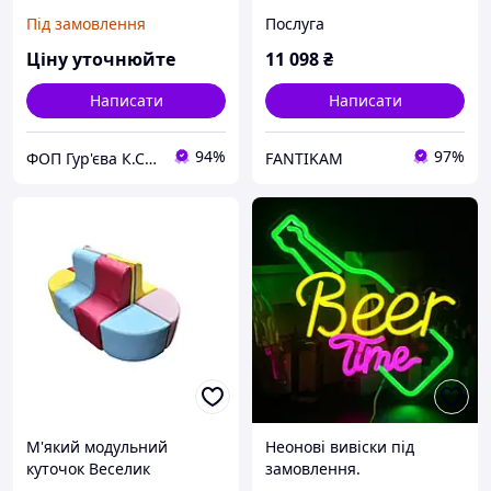
Під замовлення
Послуга
Ціну уточнюйте
11 098
₴
Написати
Написати
94%
97%
ФОП Гур'єва К.С. - менюхолдери, пластикові підставки, таблички, бейджі, ХоРеКа
FANTIKAM
М'який модульний
Неонові вивіски під
куточок Веселик
замовлення.