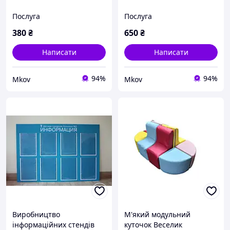
Послуга
Послуга
380
₴
650
₴
Написати
Написати
94%
94%
Mkov
Mkov
Виробництво
М'який модульний
інформаційних стендів
куточок Веселик