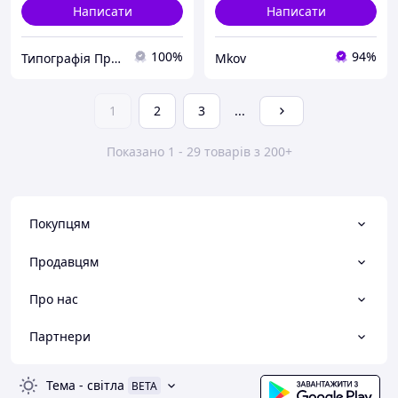
Написати
Написати
100%
94%
Типографія ПромЕнерго , РА "КІТ-Л"
Mkov
1
2
3
...
Показано 1 - 29 товарів з 200+
Покупцям
Продавцям
Про нас
Партнери
Тема
-
світла
BETA