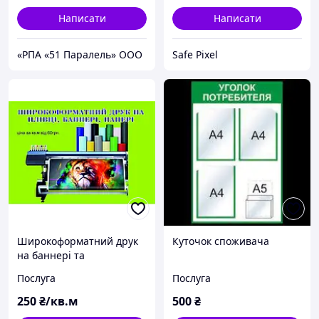
Написати
Написати
«РПА «51 Паралель» ООО
Safe Pixel
Широкоформатний друк
Куточок споживача
на баннері та
плівці,папері
Послуга
Послуга
250
₴/кв.м
500
₴