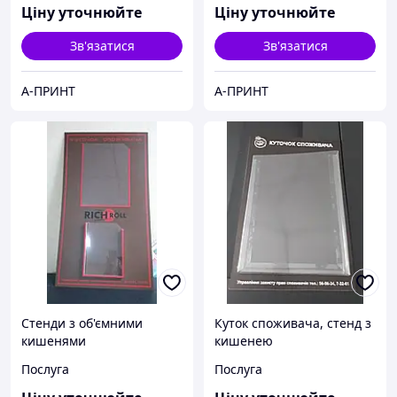
Ціну уточнюйте
Ціну уточнюйте
Зв'язатися
Зв'язатися
А-ПРИНТ
А-ПРИНТ
Стенди з об'ємними
Куток споживача, стенд з
кишенями
кишенею
Послуга
Послуга