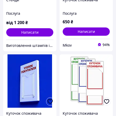
Послуга
Послуга
650
₴
від
1 200
₴
Написати
Написати
94%
Mkov
Виготовлення штампів і печаток, високої якості від ПП "Каролін"
Куточок споживача
Куточок споживача