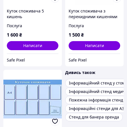
Куток споживача 5
Куток споживача з
кишень
перекидними кишенями
Послуга
Послуга
1 600
₴
1 500
₴
Написати
Написати
Safe Pixel
Safe Pixel
Дивись також
Інформаційний стенд у стома
Інформаційний стенд медично
Пожежна інформація стенд
Інформаційні стенди для АЗС
Стенд для банера оренда