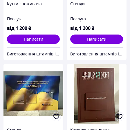
Кутки споживача
Стенди
Послуга
Послуга
від
1 200
₴
від
1 200
₴
Написати
Написати
Виготовлення штампів і печаток, високої якості від ПП "Каролін"
Виготовлення штампів і печаток, високої якості від ПП "Каролін"
Стенди
Куточок споживача