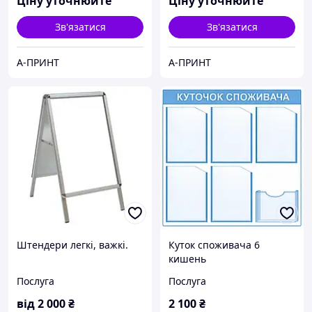
Ціну уточнюйте
Ціну уточнюйте
Зв'язатися
Зв'язатися
А-ПРИНТ
А-ПРИНТ
Штендери легкі, важкі.
Куток споживача 6
кишень
Послуга
Послуга
від
2 000
₴
2 100
₴