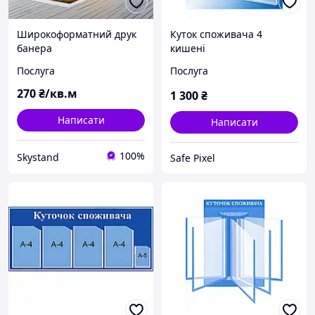
Широкоформатний друк
Куток споживача 4
банера
кишені
Послуга
Послуга
270
₴/кв.м
1 300
₴
Написати
Написати
100%
Skystand
Safe Pixel