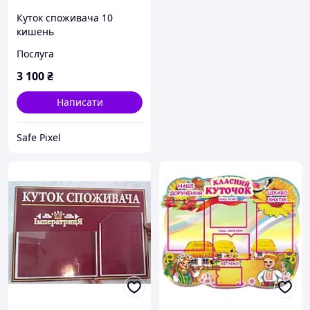
Куток споживача 10
кишень
Послуга
3 100
₴
Написати
Safe Pixel