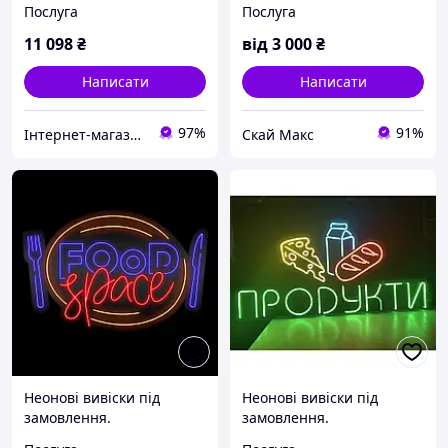
Послуга
Послуга
11 098
₴
від
3 000
₴
Написати
Написати
97%
91%
Інтернет-магазин"FANTIKI"
Скай Макс
Неонові вивіски під
Неонові вивіски під
замовлення.
замовлення.