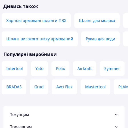
Переваги
Дивись також
Качество
Недоліки
Нет
Харчові армовані шланги ПВХ
Шланг для молока
Шланг високого тиску армований
Рукав для води
Популярні виробники
Intertool
Yato
Polix
Airkraft
Symmer
BRADAS
Grad
Avci Flex
Mastertool
PLAM
Покупцям
Продавцям