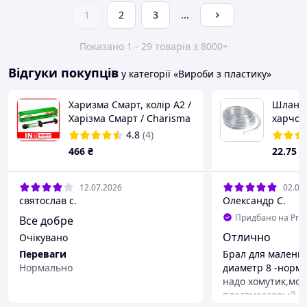
1
2
3
...
Показано 1 - 29 товарів з 8000+
Відгуки покупців
у категорії «Вироби з пластику»
Харизма Смарт, колір А2 /
Шланг 
Харізма Смарт / Charisma
харчов
Smart (Heraeus Kulzer)
4.8
(4)
466
₴
22
.75
₴
12.07.2026
02.07
святослав с.
Олександр С.
Придбано на Pro
Все добре
Отлично
Очікувано
Переваги
Брал для маленьк
Нормально
диаметр 8 -норма
надо хомутик,мо
Недоліки
пластмассовый.
Немає