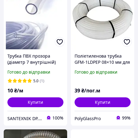
Трубка ПВХ прозора
Поліетиленова трубка
(діаметр 7 внутрішній)
GFM-1LDPEP 08×10 мм для
Evci
вакуумної інфузії
Готово до відправки
Готово до відправки
5.0
(1)
10
₴/м
39
₴/пог.м
Купити
Купити
100%
99%
SANTEXNIK DP.UA
PolyGlassPro