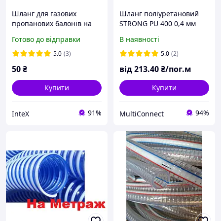
Шланг для газових
Шланг поліуретановий
пропанових балонів на
STRONG PU 400 0,4 мм
метраж діаметр 9 мм (1 м)
для аспірації
Готово до відправки
В наявності
Кисневий Армований
ниткою
5.0
(3)
5.0
(2)
50
₴
від
213
.40
₴/пог.м
Купити
Купити
91%
94%
InteX
MultiConnect