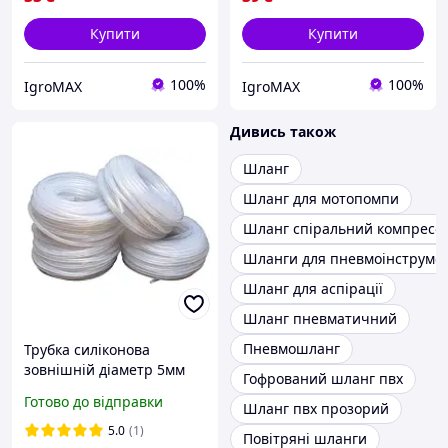
Купити
Купити
100%
100%
IgroMAX
IgroMAX
Дивись також
Шланг
Шланг для мотопомпи
Шланг спіральний компресо
Шланги для пневмоінструме
Шланг для аспірації
Шланг пневматичний
Пневмошланг
Трубка силіконова
зовнішній діаметр 5мм
Гофрований шланг пвх
внутрішній діаметр 3мм
Готово до відправки
Шланг пвх прозорий
прозора 2TSLKH000
5.0
(1)
Повітряні шланги