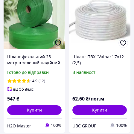
Шланг фекальний 25
Шланг ПВХ "Valpar" 7х12
метрів зелений надійний
(2,5)
50мм. 2 дюйми
Готово до відправки
В наявності
4.9
(12)
55
від
₴
/міс
547
₴
62
.60
₴/пог.м
Купити
Купити
100%
100%
H2O Master
UBC GROUP