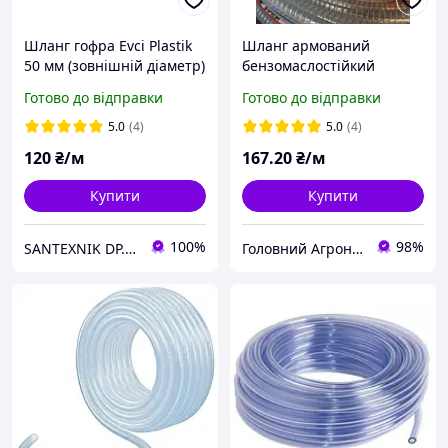
Шланг гофра Evci Plastik
Шланг армований
50 мм (зовнішній діаметр)
бензомаслостійкий
на метраж
напорно-всмоктувальний
Готово до відправки
Готово до відправки
1-1/4" 32 мм
5.0
(4)
5.0
(4)
120
₴/м
167
.20
₴/м
Купити
Купити
100%
98%
SANTEXNIK DP.UA
Головний Агроном