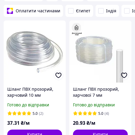
Оплатити частинами
Єгипет
Індія
І
Шланг ПВХ прозорий,
Шланг ПВХ прозорий,
харчовий 10 мм
харчової 7 мм
Готово до відправки
Готово до відправки
5.0
(2)
5.0
(4)
37
.31
₴/м
20
.93
₴/м
Купити
Купити