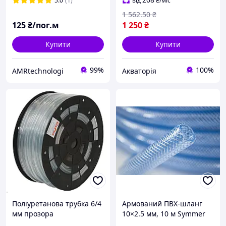
5.0
(1)
від
₴
/міс
1 562
.50
₴
125
₴/пог.м
1 250
₴
Купити
Купити
99%
100%
AMRtechnologi
Акваторія
Поліуретанова трубка 6/4
Армований ПВХ-шланг
мм прозора
10×2.5 мм, 10 м Symmer
CX Crystaltex прозорий