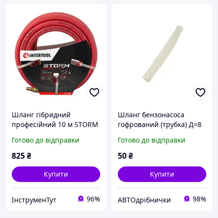
Шланг гібридний
Шланг бензонасоса
професійний 10 м STORM
гофрований (трубка) Д=8
INTERTOOL PT-1781, 10×17
140 мм
Готово до відправки
Готово до відправки
мм, 20 атм, латунні з
єднання
825
₴
50
₴
Купити
Купити
96%
98%
ІнструменТут
АВТОдрібнички