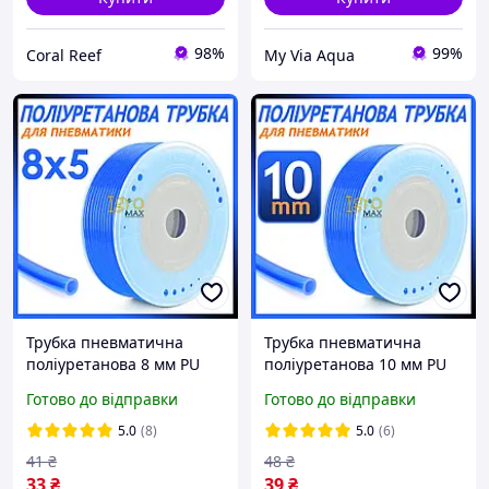
98%
99%
Coral Reef
My Via Aqua
Трубка пневматична
Трубка пневматична
поліуретанова 8 мм PU
поліуретанова 10 мм PU
8х5 1 м синя гнучка
10х6.5 1 м синя гнучка
Готово до відправки
Готово до відправки
пневмотрубка для
пневмотрубка для
повітря пневмосистеми
повітря пневмосистеми
5.0
(8)
5.0
(6)
41
₴
48
₴
33
₴
39
₴