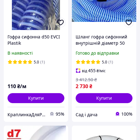
Гофра сифонна d50 EVCI
Шланг гофра сифонний
Plastik
внутрішній діаметр 50
мм, бухта 25 метрів.
В наявності
Готово до відправки
5.0
(1)
5.0
(1)
455
від
₴
/міс
3 412
.50
₴
110
₴/м
2 730
₴
Купити
Купити
95%
100%
КраплинкаДляРослинки
Сад і дача