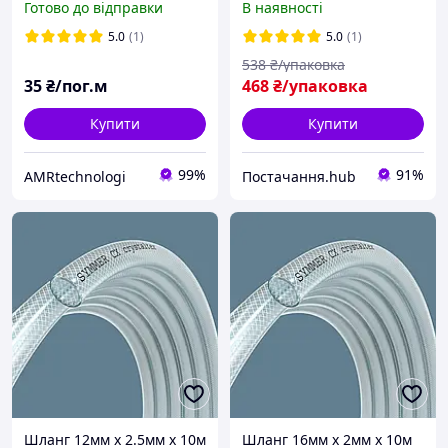
Готово до відправки
В наявності
високотискний
5.0
(1)
5.0
(1)
538
₴/упаковка
35
₴/пог.м
468
₴/упаковка
Купити
Купити
99%
91%
AMRtechnologi
Постачання.hub
Шланг 12мм х 2.5мм х 10м
Шланг 16мм х 2мм х 10м