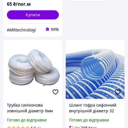
65
₴/пог.м
Купити
99%
AMRtechnologi
Трубка силіконова
Шланг гофра сифонний
зовнішній діаметр 6мм
внутрішній діаметр 32
внутрішній діаметр 4мм
мм, бухта 25 метрів (Evci
Готово до відправки
Готово до відправки
прозора 2TSLKH000
Plastik)
208