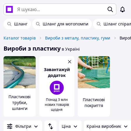
Шланг
Шланг для мотопомпи
Шланг спіра
Каталог товарів
Вироби з металу, пластику, гуми
Вироб
Вироби з пластику
в Україні
Завантажуй
додаток
Пластикові
Пластикові
Понад 3 млн
трубки,
нових товарів
покриття
шланги
щодня
Фільтри
Ціна
Країна виробник