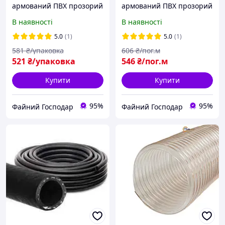
армований ПВХ прозорий
армований ПВХ прозорий
"Symmer CX crystaltex"
"Symmer CX crystaltex"
В наявності
В наявності
5.0
(1)
5.0
(1)
581
₴/упаковка
606
₴/пог.м
521
₴/упаковка
546
₴/пог.м
Купити
Купити
95%
95%
Файний Господар
Файний Господар