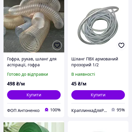
Гофра, рукав, шланг для
Шланг ПВХ армований
аспірації, гофра
прозорий 1/2
поліуретанова ф 130 мм
Готово до відправки
В наявності
498
₴/м
45
₴/м
Купити
Купити
100%
95%
ФОП Антоненко
КраплинкаДляРослинки