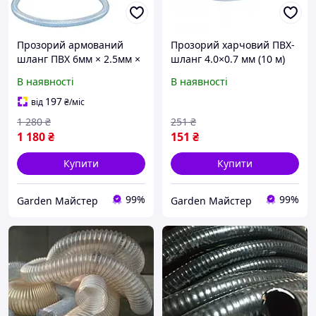
Прозорий армований
Прозорий харчовий ПВХ-
шланг ПВХ 6мм × 2.5мм ×
шланг 4.0×0.7 мм (10 м)
50м Symmer CX Crystaltex
"Crystal-Symmer"
В наявності
В наявності
міцний, гнучкий,
високого тиску (Україна)
універсальний технічний
універсальність та
197
від
₴
/міс
надійність
1 280
₴
251
₴
1 180
₴
151
₴
Купити
Купити
99%
99%
Garden Майстер
Garden Майстер