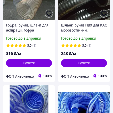
Гофра, рукав, шланг для
Шланг, рукав ПВХ для КАС
аспірації, гофра
морозостійкий,
поліуретанова ф 60 мм
еластичний 32 мм
Готово до відправки
Готово до відправки
5.0
(1)
5.0
(1)
316
₴/м
248
₴/м
Купити
Купити
100%
100%
ФОП Антоненко
ФОП Антоненко