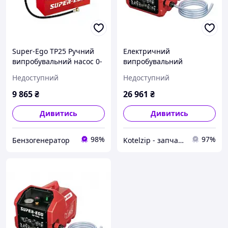
Super-Ego TP25 Ручний
Електричний
випробувальний насос 0-
випробувальний
25 бар Об'єм бака-25 л
пресувальний насос
Недоступний
Недоступний
SUPER-EGO RP PRO 3
9 865
₴
26 961
₴
Дивитись
Дивитись
98%
97%
Бензогенератор
Kotelzip - запчасти для котлов, теплообменники битермические, измерительные приборы и толщиномеры