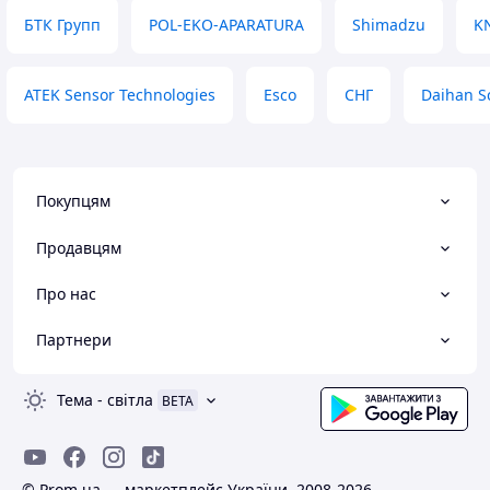
БТК Групп
POL-EKO-APARATURA
Shimadzu
K
ATEK Sensor Technologies
Esco
СНГ
Daihan Sc
Покупцям
Продавцям
Про нас
Партнери
Тема
-
світла
BETA
© Prom.ua — маркетплейс України, 2008-2026