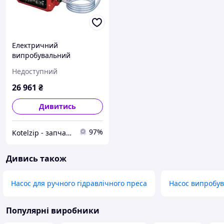
Електричний
випробувальний
пресувальний насос
Недоступний
SUPER-EGO RP PRO 3
26 961
₴
Дивитись
97%
Kotelzip - запчасти для котлов, теплообменники битермические, измерительные приборы и толщиномеры
Дивись також
Насос для ручного гідравлічного преса
Насос випробу
Популярні виробники