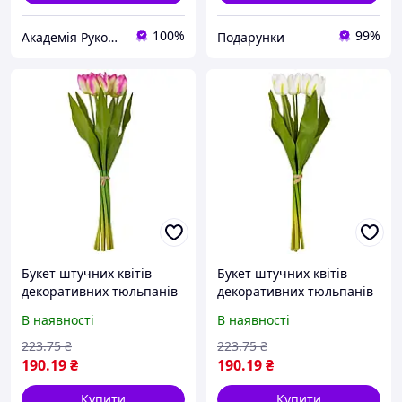
100%
99%
Академія Рукоділля Київ
Подарунки
Букет штучних квітів
Букет штучних квітів
декоративних тюльпанів
декоративних тюльпанів
"Червоність", рожевий,
"Червоність", білий, 40 см
В наявності
В наявності
40 см
223
.75
₴
223
.75
₴
190
.19
₴
190
.19
₴
Купити
Купити