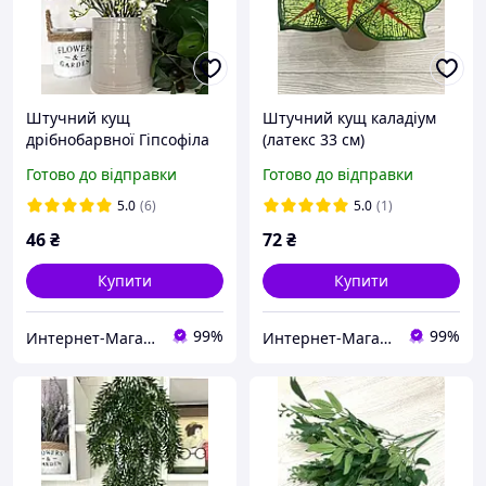
Штучний кущ
Штучний кущ каладіум
дрібнобарвної Гіпсофіла
(латекс 33 см)
для декору (38 см)
Готово до відправки
Готово до відправки
5.0
(6)
5.0
(1)
46
₴
72
₴
Купити
Купити
99%
99%
Интернет-Магазин искусственных цветов Kvitochky
Интернет-Магазин искусственных цветов Kvitochky