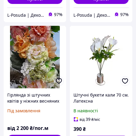
97%
97%
L-Posuda | Декор та посуда для вашего дома
L-Posuda | Декор та посуда для вашего дома
Гірлянда зі штучних
Штучні букети кали 70 см.
квітів у ніжних весняних
Латексна
кольорах.
Під замовлення
В наявності
39
від
₴
/міс
від
2 200
₴/пог.м
390
₴