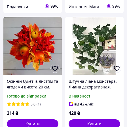
99%
99%
Подарунки
Интернет-Магазин искусственных цветов Kvitochky
Осінній букет із листям та
Штучна ліана монстера.
ягодами висота 20 см.
Лиана декоративная.
(Зелена латекс 115 см)
Готово до відправки
В наявності
42
5.0
(1)
від
₴
/міс
214
₴
420
₴
Купити
Купити