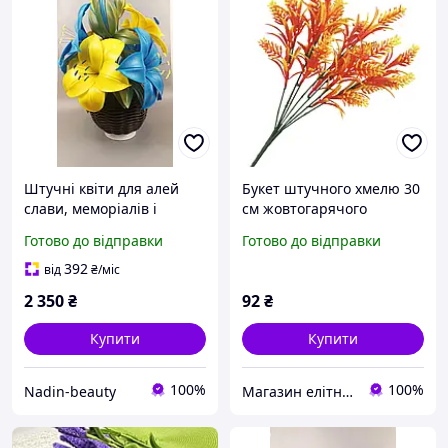
Штучні квіти для алей
Букет штучного хмелю 30
слави, меморіалів і
см жовтогарячого
кладовищ з ізолону
Готово до відправки
Готово до відправки
392
від
₴
/міс
2 350
₴
92
₴
Купити
Купити
100%
100%
Nadin-beauty
Магазин елітної парфумерії та косметики "Престиж"