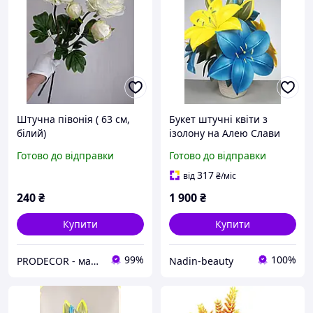
Штучна півонія ( 63 см,
Букет штучні квіти з
білий)
ізолону на Алею Слави
довговічні меморіальні
Готово до відправки
Готово до відправки
квіти, не в януть
317
від
₴
/міс
240
₴
1 900
₴
Купити
Купити
99%
100%
PRODECOR - магазин штучних квітів, рослин та дерев
Nadin-beauty