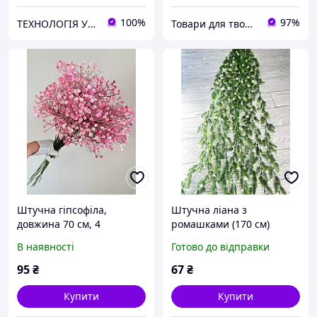
100%
97%
ТЕХНОЛОГІЯ УСПІХУ: повітряні кульки, фотозони, декор на свято
Товари для творчості "Чарівний Світ"
Штучна гіпсофіла,
Штучна ліана з
довжина 70 см, 4
ромашками (170 см)
розгалуження ( ніжно -
В наявності
Готово до відправки
рожева )
95
₴
67
₴
Купити
Купити