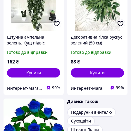
Штучна ампельна
Декоративна гілка рускус
зелень. Кущ підвіс
зелений (50 см)
(зелений 75 см)
Готово до відправки
Готово до відправки
162
₴
88
₴
Купити
Купити
99%
99%
Интернет-Магазин искусственных цветов Kvitochky
Интернет-Магазин искусственных цветов Kvitochky
Дивись також
Подарунки вчителю
Сухоцвіти
Штучні Ліани