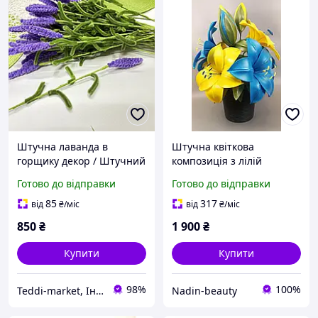
Штучна лаванда в
Штучна квіткова
горщику декор / Штучний
композиція з лілій
букет квітів
(ізолон) найкращий вибір
Готово до відправки
Готово до відправки
для кладовища та Алеї
Слави
85
317
від
₴
/міс
від
₴
/міс
850
₴
1 900
₴
Купити
Купити
98%
100%
Teddi-market, Інтернет маркет
Nadin-beauty