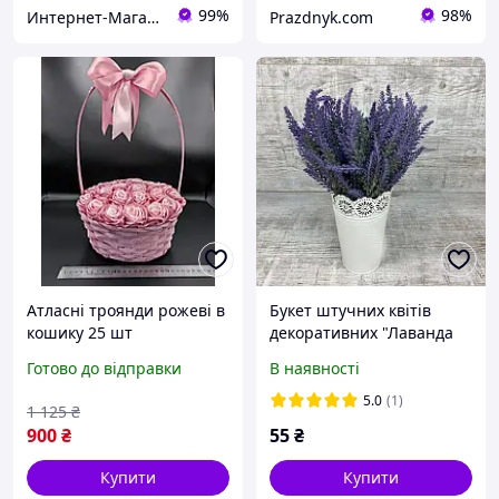
99%
98%
Интернет-Магазин искусственных цветов Kvitochky
Prazdnyk.com
Атласні троянди рожеві в
Букет штучних квітів
кошику 25 шт
декоративних "Лаванда
класична" K-128
Готово до відправки
В наявності
5.0
(1)
1 125
₴
900
₴
55
₴
Купити
Купити