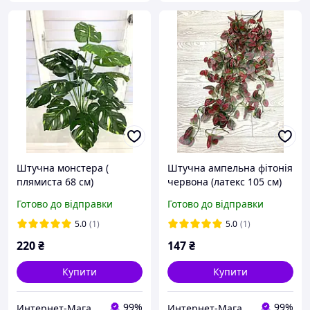
Штучна монстера (
Штучна ампельна фітонія
плямиста 68 см)
червона (латекс 105 см)
Готово до відправки
Готово до відправки
5.0
(1)
5.0
(1)
220
₴
147
₴
Купити
Купити
99%
99%
Интернет-Магазин искусственных цветов Kvitochky
Интернет-Магазин искусственных цветов Kvitochky