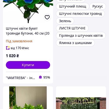
Штучний плющ
Рускус
Штучні пелюстки троянд
Зелень
ЛИСТЯ ШТУЧНІ
Штучні квіти букет
троянди бутони, 40 см (20
Гірлянда з штучних квітів
шт. в уп)
Під замовлення
Ялинка з шишками
170
від
₴
/міс
1 020
₴
Купити
95%
"VAMTREBA" - інтер'єри мрій тепер доступні для всіх! Ви знайдете тут все з ІК!