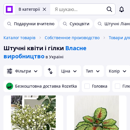
В категорії
Подарунки вчителю
Сухоцвіти
Штучні Ліан
Каталог товарів
Собственное производство
Товари дл
Штучні квіти і гілки
Власне
виробництво
в Україні
Фільтри
Ціна
Тип
Колір
Безкоштовна доставка Rozetka
Головка
Гіл