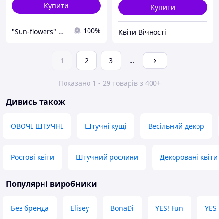
Купити
Купити
100%
"Sun-flowers" интернет-магазин
Квіти Вічності
1
2
3
...
Показано 1 - 29 товарів з 400+
Дивись також
ОВОЧІ ШТУЧНІ
Штучні кущі
Весільний декор
Ростові квіти
Штучний рослини
Декоровані квіти
Популярні виробники
Без бренда
Elisey
BonaDi
YES! Fun
YES