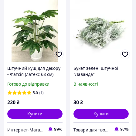
Штучний кущ для декору
Букет зелені штучної
- Фатсія (латекс 68 см)
"Лаванда"
Готово до відправки
В наявності
5.0
(1)
220
₴
30
₴
Купити
Купити
99%
97%
Интернет-Магазин искусственных цветов Kvitochky
Товари для творчості "Чарівний Світ"