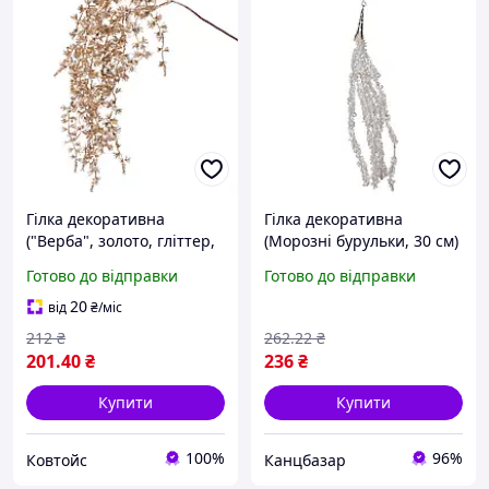
Гілка декоративна
Гілка декоративна
("Верба", золото, гліттер,
(Морозні бурульки, 30 см)
70см) Yes! Fun
Yes!Fun
Готово до відправки
Готово до відправки
20
від
₴
/міс
212
₴
262
.22
₴
201
.40
₴
236
₴
Купити
Купити
100%
96%
Ковтойс
Канцбазар