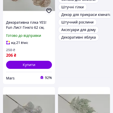
Штучні гілки
Декор для прикраси кімнати
Штучний рослини
Декоративна гілка YES!
Fun Лист Гінкго 62 см,
Аксесуари для дому
золото, гліттер 973881
Готово до відправки
Декоративні яблука
picnic
21
від
₴
/міс
258
₴
206
₴
Купити
92%
Mars