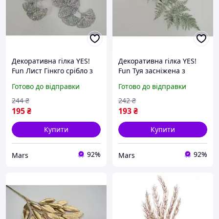
Декоративна гілка YES!
Декоративна гілка YES!
Fun Лист Гінкго срібло з
Fun Туя засніжена з
глітером декор magic
глітером для декору
Готово до відправки
Готово до відправки
mayak
244
₴
242
₴
195
₴
193
₴
Купити
Купити
92%
92%
Mars
Mars