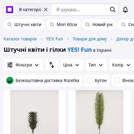
В категорії
Штучні квіти
Моп 60см
Новий рік
Ск
Каталог товарів
YES! Fun
Товари для дому
Декор д
Штучні квіти і гілки
YES! Fun
в Україні
Фільтри
Ціна
Тип
Колір
Безкоштовна доставка Rozetka
Бутон
Вінок