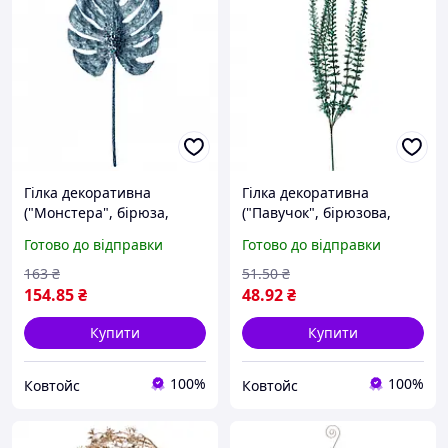
Гілка декоративна
Гілка декоративна
("Монстера", бірюза,
("Павучок", бірюзова,
гліттер, 60см) Yes! Fun
гліттер, 31см) Yes! Fun
Готово до відправки
Готово до відправки
163
₴
51
.50
₴
154
.85
₴
48
.92
₴
Купити
Купити
100%
100%
Ковтойс
Ковтойс