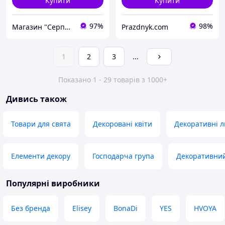
Купити
Купити
97%
98%
Магазин "Серпантін"
Prazdnyk.com
1
2
3
...
Показано 1 - 29 товарів з 1000+
Дивись також
Товари для свята
Декоровані квіти
Декоративні л
Елементи декору
Господарча група
Декоративний 
Популярні виробники
Без бренда
Elisey
BonaDi
YES
HVOYA