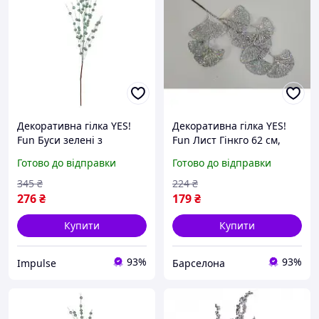
Декоративна гілка YES!
Декоративна гілка YES!
Fun Буси зелені з
Fun Лист Гінкго 62 см,
глітером для інтер'єру та
срібло, гліттер 973882
Готово до відправки
Готово до відправки
декору berlin
picnic
345
₴
224
₴
276
₴
179
₴
Купити
Купити
93%
93%
Impulse
Барселона