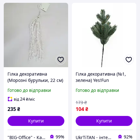
Гілка декоративна
Гілка декоративна (№1,
(Морозні бурульки, 22 см)
зелена) Yes!Fun
Yes!Fun
Готово до відправки
Готово до відправки
24
від
₴
/міс
173
₴
235
₴
104
₴
Купити
Купити
99%
92%
"BIG-Office" - Канцтовари, рюкзаки та товари для творчості!
UkrTiTAN - інтернет-магазин електроніки та комп'ютерної техніки