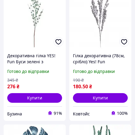
Декоративна гілка YES!
Гілка декоративна (78см,
Fun Буси зелені з
срібло) Yes! Fun
глітером для інтер'єру та
Готово до відправки
Готово до відправки
декору sea
345
₴
190
₴
276
₴
180
.50
₴
Купити
Купити
91%
100%
Бузина
Ковтойс