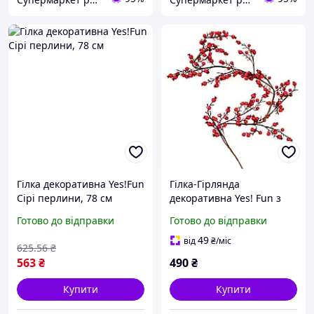
Гілка декоративна Yes!Fun
Гілка-Гірлянда
Сірі перлини, 78 см
декоративна Yes! Fun з
червоними ягодами
Готово до відправки
Готово до відправки
гранату, 150см
49
від
₴
/міс
625
.56
₴
563
₴
490
₴
Купити
Купити