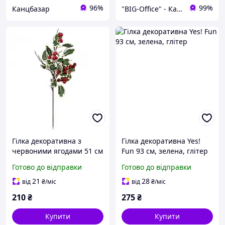
96%
99%
Канцбазар
"BIG-Office" - Канцтовари, рюкзаки та товари для творчості!
Гілка декоративна з
Гілка декоративна Yes!
червоними ягодами 51 см
Fun 93 см, зелена, глітер
Готово до відправки
Готово до відправки
21
28
від
₴
/міс
від
₴
/міс
210
₴
275
₴
Купити
Купити