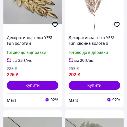
Декоративна гілка YES!
Декоративна гілка YES!
Fun золотий
Fun хвойна золота з
декоративний елемент
глітером святковий декор
Готово до відправки
Готово до відправки
для флористики mayak
newyork
23
20
від
₴
/міс
від
₴
/міс
283
₴
253
₴
226
₴
202
₴
Купити
Купити
92%
92%
Mars
Mars