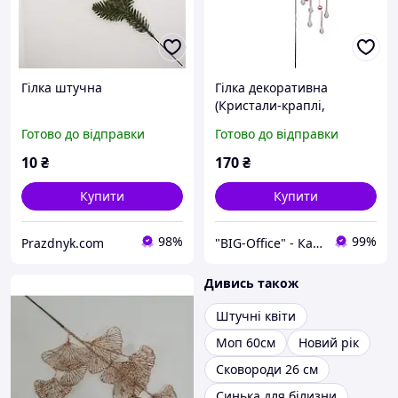
Гілка штучна
Гілка декоративна
(Кристали-краплі,
Намистини рожеві, 60 см)
Готово до відправки
Готово до відправки
Yes! Fun
10
₴
170
₴
Купити
Купити
98%
99%
Prazdnyk.com
"BIG-Office" - Канцтовари, рюкзаки та товари для творчості!
Дивись також
Штучні квіти
Моп 60см
Новий рік
Сковороди 26 см
Синька для білизни