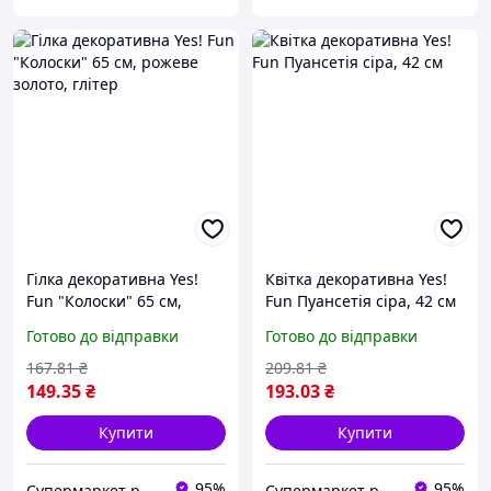
Гілка декоративна Yes!
Квітка декоративна Yes!
Fun "Колоски" 65 см,
Fun Пуансетія сіра, 42 см
рожеве золото, глітер
Готово до відправки
Готово до відправки
167
.81
₴
209
.81
₴
149
.35
₴
193
.03
₴
Купити
Купити
95%
95%
Супермаркет рюкзаків на канцтоварів Rukzak-Market
Супермаркет рюкзаків на канцтоварів Rukzak-Market