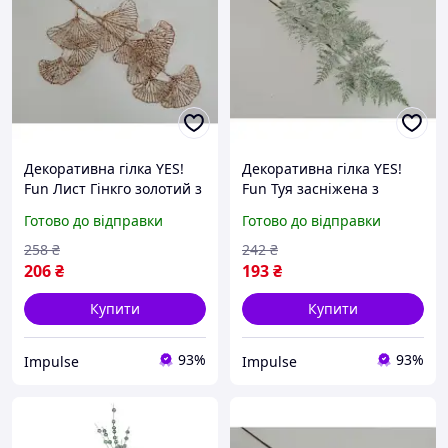
Декоративна гілка YES!
Декоративна гілка YES!
Fun Лист Гінкго золотий з
Fun Туя засніжена з
гліттером для декору
глітером для декору
Готово до відправки
Готово до відправки
impulse
florentia
258
₴
242
₴
206
₴
193
₴
Купити
Купити
93%
93%
Impulse
Impulse