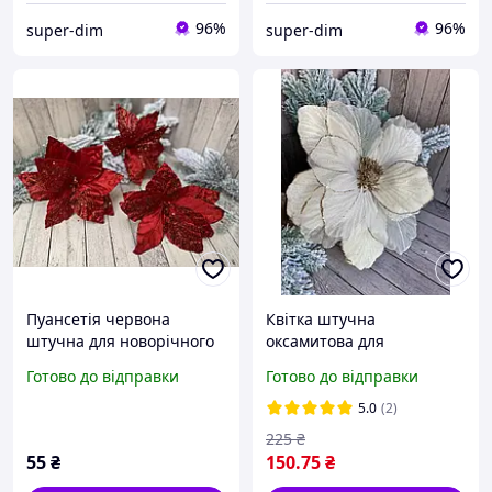
96%
96%
super-dim
super-dim
Пуансетія червона
Квітка штучна
штучна для новорічного
оксамитова для
оздоблення d-18 cm
новорічного декору d-25
Готово до відправки
Готово до відправки
cm
5.0
(2)
225
₴
55
₴
150
.75
₴