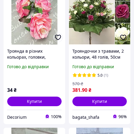
Троянда в різних
Трояндочки з травами, 2
кольорах, головки,
кольори, 48 голів, 50см
тканина, d-8 cм, h-6 см
Готово до відправки
Готово до відправки
Рожевий
5.0
(1)
570
₴
34
₴
381
.90
₴
Купити
Купити
100%
96%
Decorium
bagata_shafa