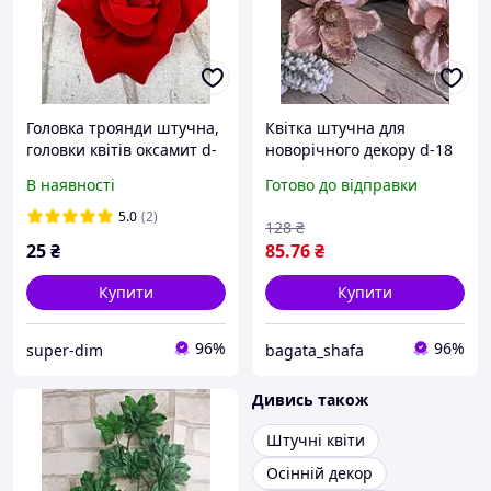
Головка троянди штучна,
Квітка штучна для
головки квітів оксамит d-
новорічного декору d-18
10-11 cm
cm
В наявності
Готово до відправки
5.0
(2)
128
₴
25
₴
85
.76
₴
Купити
Купити
96%
96%
super-dim
bagata_shafa
Дивись також
Штучні квіти
Осінній декор