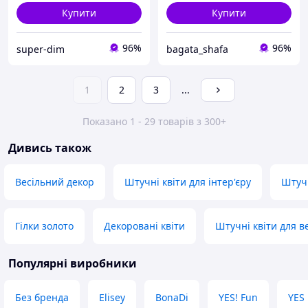
Купити
Купити
96%
96%
super-dim
bagata_shafa
1
2
3
...
Показано 1 - 29 товарів з 300+
Дивись також
Весільний декор
Штучні квіти для інтер'єру
Штучн
Гілки золото
Декоровані квіти
Штучні квіти для в
Популярні виробники
Без бренда
Elisey
BonaDi
YES! Fun
YES