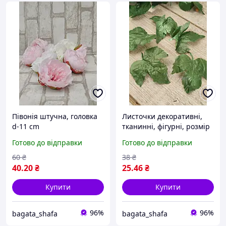
Півонія штучна, головка
Листочки декоративні,
d-11 cm
тканинні, фігурні, розмір
8х8 см
Готово до відправки
Готово до відправки
60
₴
38
₴
40
.20
₴
25
.46
₴
Купити
Купити
96%
96%
bagata_shafa
bagata_shafa