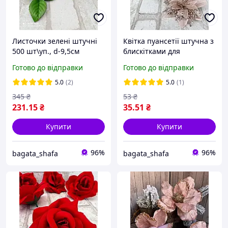
Листочки зелені штучні
Квітка пуансетії штучна з
500 шт\уп., d-9,5см
блискітками для
новорічного декору d-15
Готово до відправки
Готово до відправки
cm
5.0
(2)
5.0
(1)
345
₴
53
₴
231
.15
₴
35
.51
₴
Купити
Купити
96%
96%
bagata_shafa
bagata_shafa