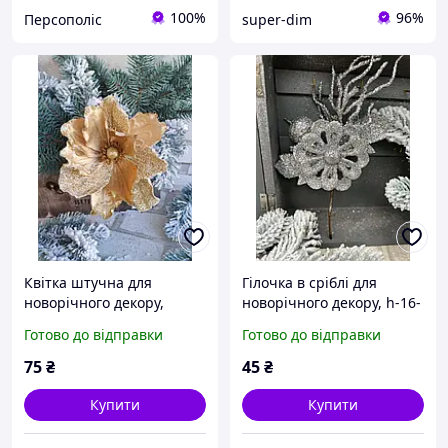
100%
96%
Персополіс
super-dim
Квітка штучна для
Гілочка в сріблі для
новорічного декору,
новорічного декору, h-16-
золото d-20 cm
18 см
Готово до відправки
Готово до відправки
75
₴
45
₴
Купити
Купити