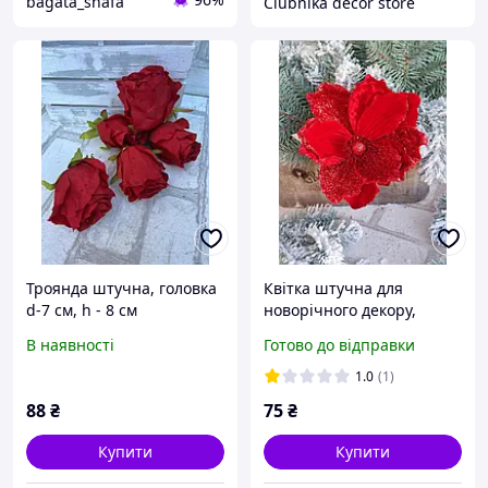
bagata_shafa
Clubnika decor store
Троянда штучна, головка
Квітка штучна для
d-7 см, h - 8 см
новорічного декору,
червона d-20 cm
В наявності
Готово до відправки
1.0
(1)
88
₴
75
₴
Купити
Купити