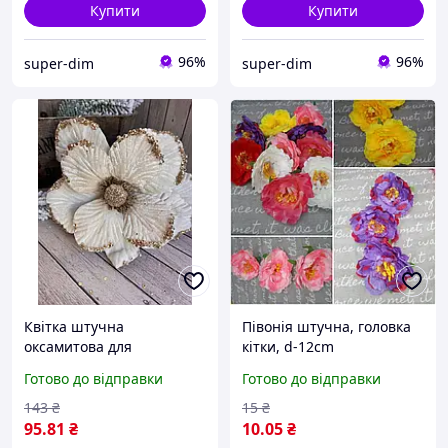
Купити
Купити
96%
96%
super-dim
super-dim
Квітка штучна
Півонія штучна, головка
оксамитова для
кітки, d-12cm
новорічного декору d-19
Готово до відправки
Готово до відправки
cm
143
₴
15
₴
95
.81
₴
10
.05
₴