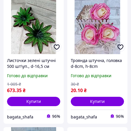
Листочки зелені штучні
Троянда штучна, головка
500 шт\уп., d-16,5 см
d-8cm, h-8cm
Готово до відправки
Готово до відправки
1 005
₴
30
₴
673
.35
₴
20
.10
₴
Купити
Купити
96%
96%
bagata_shafa
bagata_shafa