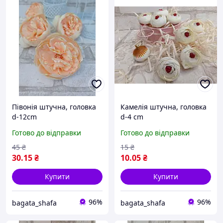
Півонія штучна, головка
Камелія штучна, головка
d-12cm
d-4 cm
Готово до відправки
Готово до відправки
45
₴
15
₴
30
.15
₴
10
.05
₴
Купити
Купити
96%
96%
bagata_shafa
bagata_shafa