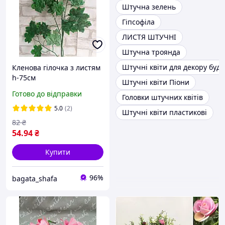
Штучна зелень
Гіпсофіла
ЛИСТЯ ШТУЧНІ
Штучна троянда
Штучні квіти для декору буд
Кленова гілочка з листям
h-75см
Штучні квіти Піони
Готово до відправки
Головки штучних квітів
5.0
(2)
Штучні квіти пластикові
82
₴
54
.94
₴
Купити
96%
bagata_shafa