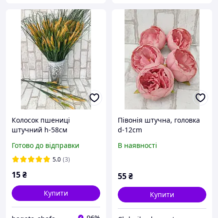
Колосок пшениці
Півонія штучна, головка
штучний h-58cм
d-12cm
Готово до відправки
В наявності
5.0
(3)
15
₴
55
₴
Купити
Купити
96%