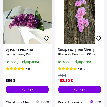
Бузок латексний
Сакура штучна Cherry
пурпурний, Premium
Blossom Рожева 100 см
якість, штучні квіти як
Готово до відправки
Готово до відправки
живі, велика гілка бузку
72 см
5.0
(2)
5.0
(7)
110
₴
390
₴
102
.30
₴
Купити
Купити
100%
97%
Christmas Market
Decor Florenco