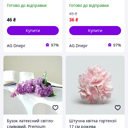
1шт
Готово до відправки
Готово до відправки
45
₴
46
₴
36
₴
Купити
Купити
97%
97%
AG Dnepr
AG Dnepr
Бузок латексний світло-
Штучна квітка гортензії
сливовий, Premium
17 см рожева