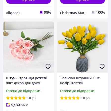
98%
100%
Allgoods
Christmas Market
Штучні троянди рожеві
Тюльпан штучний 1шт.
8шт декор для дому
Колір Жовтий
композиції з квітів
Готово до відправки
Готово до відправки
декоративні рослини для
інтер'єру
5.0
(1)
5.0
(2)
30
від
₴
/міс