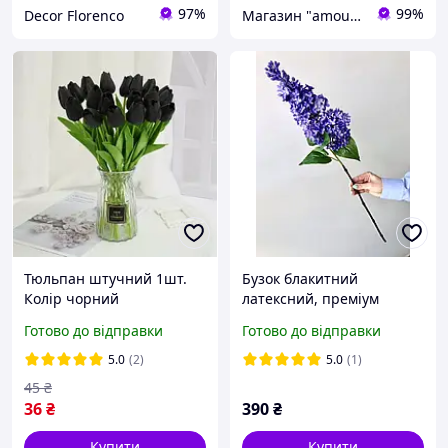
97%
99%
Decor Florenco
Магазин "amourshop.net" (Амуршоп)
Тюльпан штучний 1шт.
Бузок блакитний
Колір чорний
латексний, преміум
якість, штучні квіти Real
Готово до відправки
Готово до відправки
Touch, велика гілка 72 см
5.0
(2)
5.0
(1)
45
₴
36
₴
390
₴
Купити
Купити