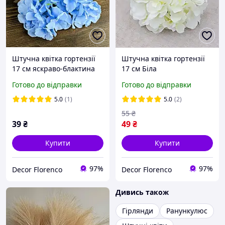
Штучна квітка гортензії
Штучна квітка гортензії
17 см яскраво-блактина
17 см Біла
Готово до відправки
Готово до відправки
5.0
(1)
5.0
(2)
55
₴
39
₴
49
₴
Купити
Купити
97%
97%
Decor Florenco
Decor Florenco
Дивись також
Гірлянди
Ранункулюс