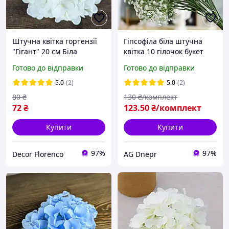
Штучна квітка гортензії
Гіпсофіла біла штучна
"Гігант" 20 см Біла
квітка 10 гілочок букет
Готово до відправки
Готово до відправки
5.0
(2)
5.0
(2)
80
₴
130
₴/комплект
72
₴
123
.50
₴/комплект
Купити
Купити
97%
97%
Decor Florenco
AG Dnepr