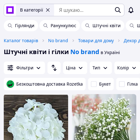
В категорії
Гірлянди
Ранункулюс
Штучні квіти
Ш
Каталог товарів
No brand
Товари для дому
Декор 
Штучні квіти і гілки
No brand
в Україні
Фільтри
Ціна
Тип
Колір
Безкоштовна доставка Rozetka
Букет
Гілка