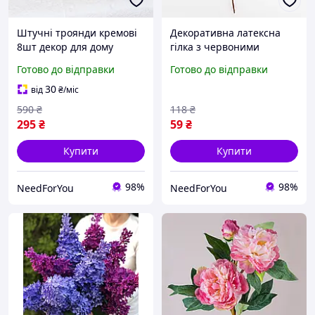
Штучні троянди кремові
Декоративна латексна
8шт декор для дому
гілка з червоними
композиції з квітів
ягодами 30 см для
Готово до відправки
Готово до відправки
декоративні рослини для
новорічного декору
інтер'єру
30
від
₴
/міс
590
₴
118
₴
295
₴
59
₴
Купити
Купити
98%
98%
NeedForYou
NeedForYou