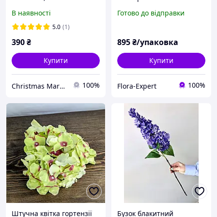
якість, штучні квіти як
В наявності
Готово до відправки
живі, велика гілка бузку
72 см
5.0
(1)
390
₴
895
₴/упаковка
Купити
Купити
100%
100%
Christmas Market
Flora-Expert
Штучна квітка гортензії
Бузок блакитний