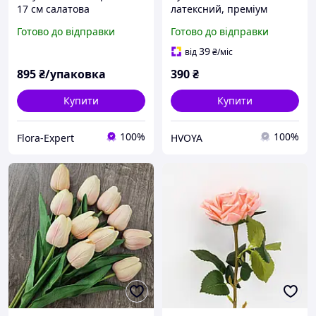
17 см салатова
латексний, преміум
якість, штучні квіти Real
Готово до відправки
Готово до відправки
Touch, велика гілка 72 см
39
від
₴
/міс
895
₴/упаковка
390
₴
Купити
Купити
100%
100%
Flora-Expert
HVOYA