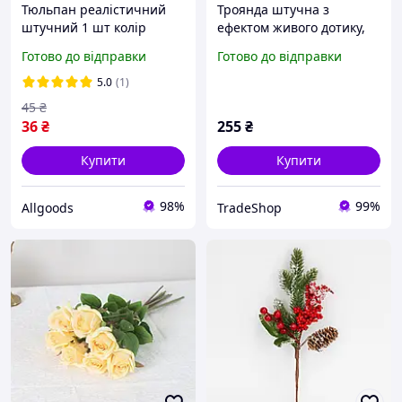
Тюльпан реалістичний
Троянда штучна з
штучний 1 шт колір
ефектом живого дотику,
персиковий
рожева 51 см 12000-
Готово до відправки
Готово до відправки
142PH AGoodStore
5.0
(1)
45
₴
36
₴
255
₴
Купити
Купити
98%
99%
Allgoods
TradeShop