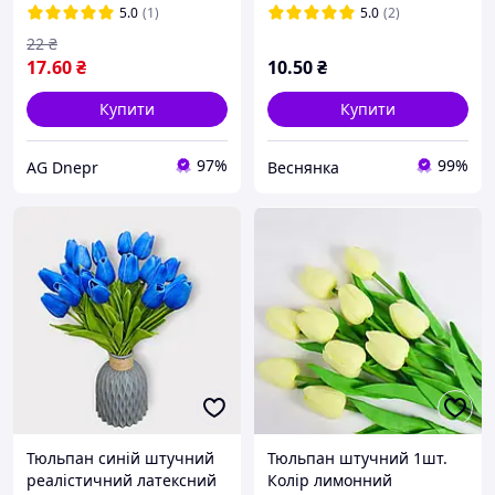
для рукоділля та декору
5.0
(1)
5.0
(2)
22
₴
17
.60
₴
10
.50
₴
Купити
Купити
97%
99%
AG Dnepr
Веснянка
Тюльпан синій штучний
Тюльпан штучний 1шт.
реалістичний латексний
Колір лимонний