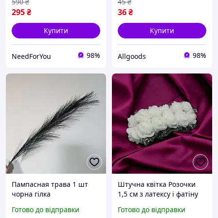
590
₴
45
₴
295
₴
36
₴
Купити
Купити
98%
98%
NeedForYou
Allgoods
Пампасная трава 1 шт
Штучна квітка Розочки
чорна гілка
1,5 см з латексу і фатіну
Білі (12 шт в пучку),
Готово до відправки
Готово до відправки
латексні квіти на дротику