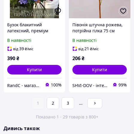
Бузок блакитний
Півонія штучна рожева,
латексний, преміум
потрійна гілка 75 см
якість, штучні квіти Real
реалістична квітка для
В наявності
В наявності
Touch, велика гілка 72 см
декору і букетів
39
21
від
₴
/міс
від
₴
/міс
390
₴
206
₴
Купити
Купити
100%
99%
RandC - магазин потрібних товарів
SHVI-DOV - інтернет-магазин якісних товарів
1
2
3
...
Показано 1 - 29 товарів з 800+
Дивись також