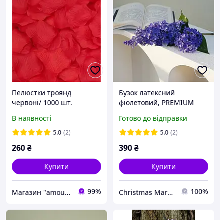
Пелюстки троянд
Бузок латексний
червоні/ 1000 шт.
фіолетовий, PREMIUM
якість, штучні квіти Real
В наявності
Готово до відправки
Touch, велика гілка бузку
72 см
5.0
(2)
5.0
(2)
260
₴
390
₴
Купити
Купити
99%
100%
Магазин "amourshop.net" (Амуршоп)
Christmas Market