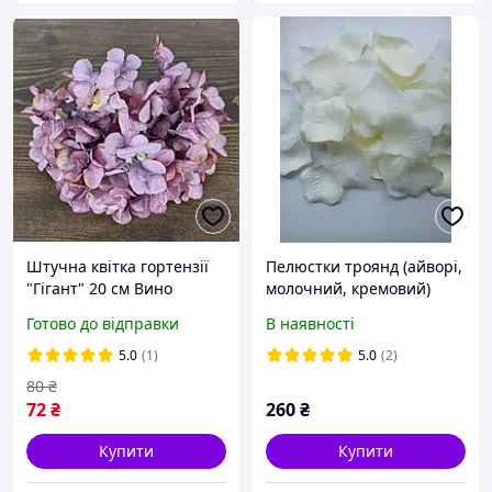
Штучна квітка гортензії
Пелюстки троянд (айворі,
"Гігант" 20 см Вино
молочний, кремовий)
1000 шт.
Готово до відправки
В наявності
5.0
(1)
5.0
(2)
80
₴
72
₴
260
₴
Купити
Купити